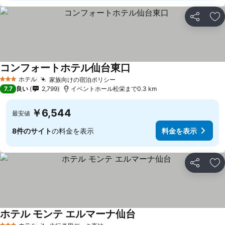
シェア
お
コンフォートホテル仙台東口
ホテル
家族向けの宿泊ポリシー
3 ホテルのランク
7.7
良い
2,799
イベントホール松栄まで0.3 km
￥6,544
最安値
8件のサイト
の料金を表示
料金を表示
シェア
お
ホテル モンテ エルマーナ仙台