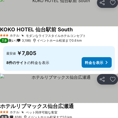
シェア
お
KOKO HOTEL 仙台駅前 South
ホテル
モダンなライフスタイルホテルコンセプト
3 ホテルのランク
7.9
良い
3,198
イベントホール松栄まで0.6 km
￥7,805
最安値
8件のサイト
の料金を表示
料金を表示
シェア
お
ホテルリブマックス仙台広瀬通
ホテル
ペット同伴可能な客室
3 ホテルのランク
6.9
638
イベントホール松栄まで1.0 km