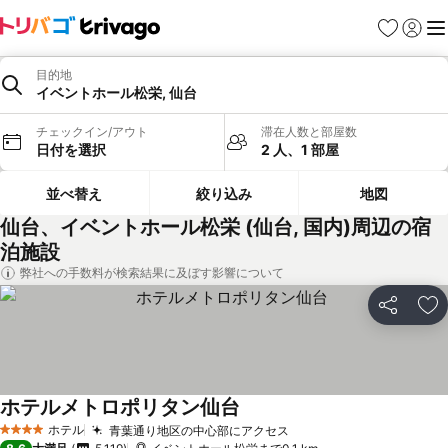
お気に入り
ログイ
メ
目的地
イベントホール松栄, 仙台
チェックイン/アウト
滞在人数と部屋数
日付を選択
2 人、1 部屋
並べ替え
絞り込み
地図
仙台、イベントホール松栄 (仙台, 国内)周辺の宿
泊施設
弊社への手数料が検索結果に及ぼす影響について
シェア
お
ホテルメトロポリタン仙台
ホテル
青葉通り地区の中心部にアクセス
4 ホテルのランク