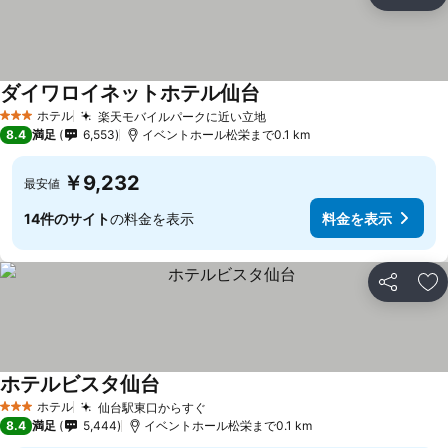
シェア
お
ダイワロイネットホテル仙台
ホテル
楽天モバイルパークに近い立地
3 ホテルのランク
8.4
満足
6,553
イベントホール松栄まで0.1 km
￥9,232
最安値
14件のサイト
の料金を表示
料金を表示
シェア
お
ホテルビスタ仙台
ホテル
仙台駅東口からすぐ
3 ホテルのランク
8.4
満足
5,444
イベントホール松栄まで0.1 km