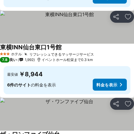
シェア
お
東横INN仙台東口1号館
ホテル
リフレッシュできるマッサージサービス
3 ホテルのランク
7.8
良い
1,992
イベントホール松栄まで0.3 km
￥8,944
最安値
6件のサイト
の料金を表示
料金を表示
シェア
お