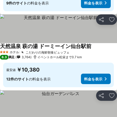
9件のサイト
の料金を表示
料金を表示
シェア
お
天然温泉 萩の湯 ドーミーイン仙台駅前
ホテル
こだわりの海鮮朝食ビュッフェ
3 ホテルのランク
8.3
満足
3,764
イベントホール松栄まで0.7 km
￥10,380
最安値
12件のサイト
の料金を表示
料金を表示
シェア
お