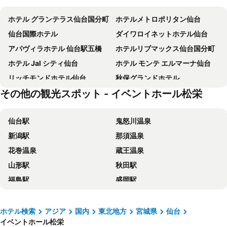
ホテル グランテラス仙台国分町
ホテルメトロポリタン仙台
仙台国際ホテル
ダイワロイネットホテル仙台
アパヴィラホテル 仙台駅五橋
ホテルリブマックス仙台国分町
ホテル Jal シティ仙台
ホテル モンテ エルマーナ仙台
リッチモンドホテル仙台
秋保グランドホテル
その他の観光スポット - イベントホール松栄
仙台ワシントンホテル
アパホテル〈Tkp仙台駅北〉
三井ガーデンホテル仙台
ナインアワーズ仙台
仙台駅
鬼怒川温泉
仙台ヒルズホテル
ホテルメトロポリタン仙台イースト
新潟駅
那須温泉
ホテルリブマックス仙台広瀬通
天然温泉 海神ノ湯 ドーミーインExpress仙台シーサイド
花巻温泉
蔵王温泉
ホテルモントレ仙台
ホテルビスタ仙台
山形駅
秋田駅
スマイルホテル塩釜
ホテル定禅寺
福島駅
盛岡駅
ホテルクラウンヒルズ仙台青葉通り
ホテルメイフラワー仙台
郡山駅
山形蔵王温泉スキー場
ホテルパールシティ仙台
ザ・ワンファイブ仙台
セキスイハイムスーパーアリーナ
あつみ温泉
ホテルリブマックス仙台青葉台
KOKO HOTEL 仙台駅前 South
ホテル検索
アジア
国内
東北地方
宮城県
仙台
イベントホール松栄
平泉
乳頭温泉郷 大釜温泉
ホテル京阪仙台
天然温泉 青葉の湯 ドーミーイン仙台 Annex