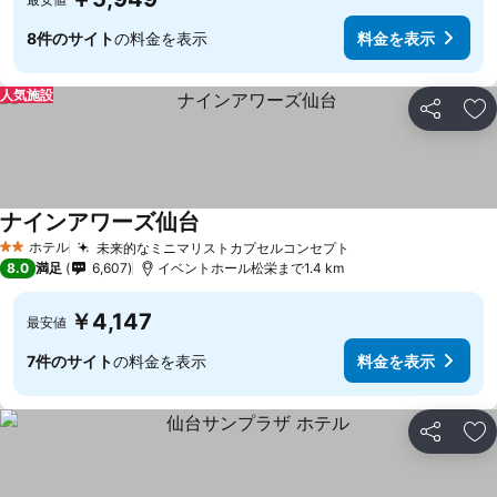
8件のサイト
の料金を表示
料金を表示
人気施設
シェア
お
ナインアワーズ仙台
ホテル
未来的なミニマリストカプセルコンセプト
2 ホテルのランク
8.0
満足
6,607
イベントホール松栄まで1.4 km
￥4,147
最安値
7件のサイト
の料金を表示
料金を表示
シェア
お