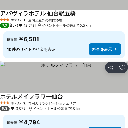
アパヴィラホテル 仙台駅五橋
ホテル
屋内と屋外の共同浴場
3 ホテルのランク
7.7
良い
12,579
イベントホール松栄まで0.5 km
￥6,581
最安値
10件のサイト
の料金を表示
料金を表示
シェア
お
ホテルメイフラワー仙台
ホテル
専用のリラクゼーションエリア
3 ホテルのランク
6.8
3,075
イベントホール松栄まで1.0 km
￥4,794
最安値