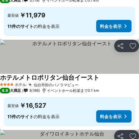
8.6
大満足
5,119
イベントホール松栄まで0.1 km
￥11,979
最安値
11件のサイト
の料金を表示
料金を表示
シェア
お
ホテルメトロポリタン仙台イースト
ホテル
仙台市街のパノラマビュー
4 ホテルのランク
8.9
大満足
8,186
イベントホール松栄まで0.1 km
￥16,527
最安値
11件のサイト
の料金を表示
料金を表示