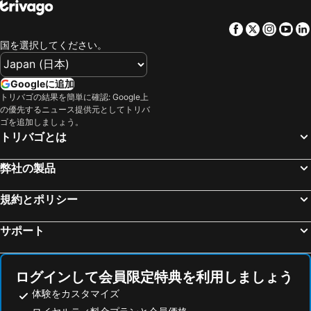
中禅寺湖
安比高原スキー場
ホテルグリーンパーク
ホテルグランバッハ仙台
Facebook
Twitter
Insta
Yo
仙台サンプラザホール
ハンターマウンテン塩原スキー場
スマイルホテル仙台国分町
ホテル グリーン パレス
国を選択してください。
銀山温泉
仙台空港
天然温泉 萩の湯 ドーミーイン仙台駅前
ホテルグリーンシティ
猪苗代スキー場
月岡温泉
Capsule Hotel Topos Sendai Station Nishiguchi
アルモントホテル仙台
Googleに追加
鳴子温泉
秋保大滝
トリバゴの結果を簡単に確認: Google上
ホテル グリーン マーク
コンフォートホテル仙台西口
の優先するニュース提供元としてトリバ
小岩井農場まきば園
夢メッセみやぎ
R&B仙台広瀬通駅前
コンフォートホテル仙台東口
ゴを追加しましょう。
トリバゴとは
グランデコスノーリゾート
飯坂温泉
バリュー ザ ホテル仙台名取
ホテルグリーンライン
マリンピア日本海
たざわ湖スキー場
KOKO HOTEL 仙台勾当台公園
リッチモンドホテルプレミア仙台駅前
弊社の製品
新潟空港
仙台国際センター
江陽グランドホテル
ホテルグリーンセレク
那須高原
秋田空港
規約とポリシー
ホテルプレミアムグリーンプラス
ホテルルートイン多賀城駅東
乳頭温泉郷 休暇村
新庄駅
仙台ガーデンパレス
The OneFive Sendai - Vacation STAY 35233v
サポート
作並温泉
乳頭温泉郷 鶴の湯温泉
The Onefive Sendai - Vacation Stay 45023v
The OneFive Sendai - Vacation STAY 45028v
乳頭温泉郷 妙乃湯
裏磐梯猫魔スキー場
The OneFive Sendai - Vacation STAY 45014v
The OneFive Sendai - Vacation STAY 45040v
ログインして会員限定特典を利用しましょう
楽天koboスタジアム宮城
塩原温泉
The OneFive Sendai - Vacation STAY 44966v
東横INN仙台東口1号館
体験をカスタマイズ
裏磐梯スキー場
郡山市民文化センター
Super Hotel Sendaieki Higashiguchi Tennenonsen
東横INN仙台東口2号館