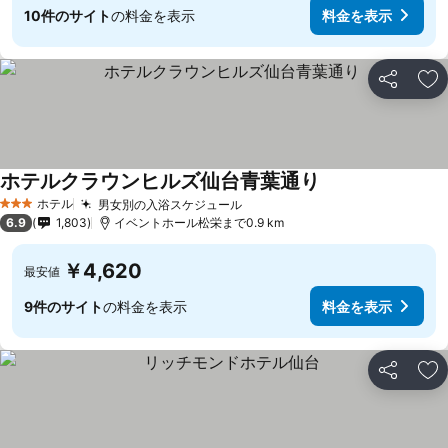
10件のサイト
の料金を表示
料金を表示
シェア
お
ホテルクラウンヒルズ仙台青葉通り
ホテル
男女別の入浴スケジュール
3 ホテルのランク
6.9
1,803
イベントホール松栄まで0.9 km
￥4,620
最安値
9件のサイト
の料金を表示
料金を表示
シェア
お