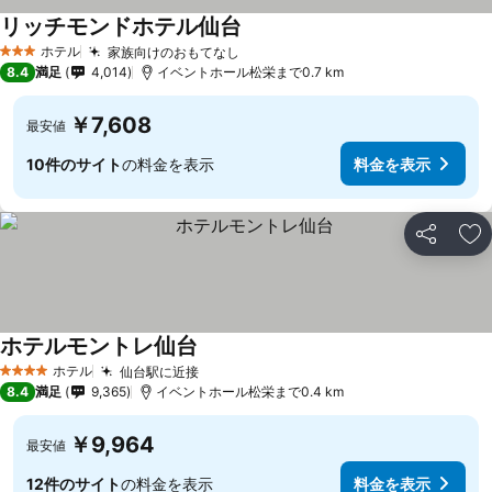
リッチモンドホテル仙台
ホテル
家族向けのおもてなし
3 ホテルのランク
8.4
満足
4,014
イベントホール松栄まで0.7 km
￥7,608
最安値
10件のサイト
の料金を表示
料金を表示
シェア
お
ホテルモントレ仙台
ホテル
仙台駅に近接
4 ホテルのランク
8.4
満足
9,365
イベントホール松栄まで0.4 km
￥9,964
最安値
12件のサイト
の料金を表示
料金を表示