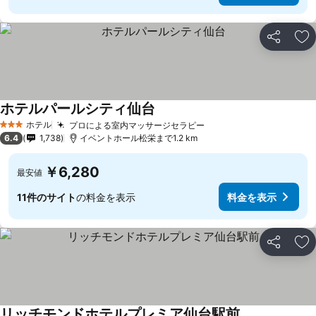
シェア
お
ホテルパールシティ仙台
ホテル
プロによる室内マッサージセラピー
3 ホテルのランク
6.4
1,738
イベントホール松栄まで1.2 km
￥6,280
最安値
11件のサイト
の料金を表示
料金を表示
シェア
お
リッチモンドホテルプレミア仙台駅前