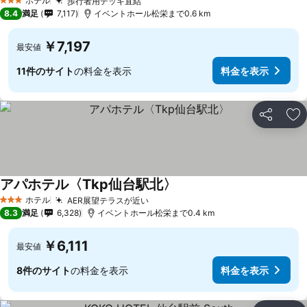
ホテル
歩行者用デッキ直結
3 ホテルのランク
8.4
満足
7,117
イベントホール松栄まで0.6 km
￥7,197
最安値
11件のサイト
の料金を表示
料金を表示
シェア
お
アパホテル〈Tkp仙台駅北〉
ホテル
AER展望テラスが近い
3 ホテルのランク
8.3
満足
6,328
イベントホール松栄まで0.4 km
￥6,111
最安値
8件のサイト
の料金を表示
料金を表示