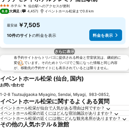
ホテル
仙台駅へのアクセスが便利
3 ホテルのランク
8.8
大満足
4,457
イベントホール松栄まで0.6 km
￥7,505
最安値
10件のサイト
の料金を表示
料金を表示
さらに表示
各予約サイトからトリバゴに提供される料金と空室状況は、継続的に
変化しています。そのためトリバゴでご覧になった情報と同じ内容
が、移動先の予約サイトにも表示されているとは限りません。
イベントホール松栄 (仙台, 国内)
お問い合わせ
1-2-8 Tsutsujigaoka Miyagino, Sendai, Miyagi
,
983-0852
,
イベントホール松栄に関するよくある質問
イベントホール松栄が仙台で人気がある理由は何ですか？
イベントホール松栄の近くにはどんな宿泊施設がありますか？
イベントホール松栄の近くには他にどんな観光名所がありますか？
その他の人気ホテル＆旅館