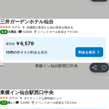
三井ガーデンホテル仙台
ホテル
高層階の客室から街の景色を眺める
4 ホテルのランク
8.6
大満足
6,608
イベントホール松栄まで1.1 km
￥6,579
最安値
10件のサイト
の料金を表示
料金を表示
シェア
お
東横イン仙台駅西口中央
ホテル
ダイナミックな新幹線ビュー
3 ホテルのランク
7.7
良い
3,446
イベントホール松栄まで0.5 km