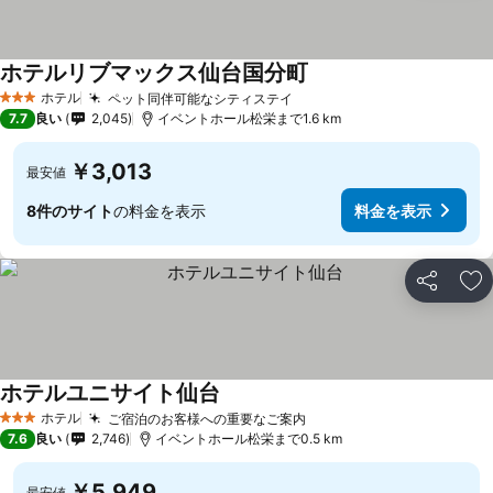
ホテルリブマックス仙台国分町
ホテル
ペット同伴可能なシティステイ
3 ホテルのランク
7.7
良い
2,045
イベントホール松栄まで1.6 km
￥3,013
最安値
8件のサイト
の料金を表示
料金を表示
シェア
お
ホテルユニサイト仙台
ホテル
ご宿泊のお客様への重要なご案内
3 ホテルのランク
7.6
良い
2,746
イベントホール松栄まで0.5 km
￥5,949
最安値