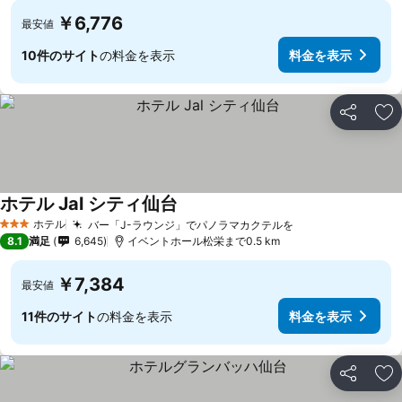
￥6,776
最安値
10件のサイト
の料金を表示
料金を表示
シェア
お
ホテル Jal シティ仙台
ホテル
バー「J-ラウンジ」でパノラマカクテルを
3 ホテルのランク
8.1
満足
6,645
イベントホール松栄まで0.5 km
￥7,384
最安値
11件のサイト
の料金を表示
料金を表示
シェア
お