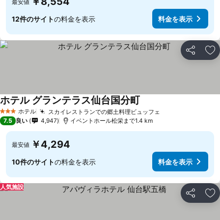
￥8,554
最安値
12件のサイト
の料金を表示
料金を表示
シェア
お
ホテル グランテラス仙台国分町
ホテル
スカイレストランでの郷土料理ビュッフェ
3 ホテルのランク
7.5
良い
4,947
イベントホール松栄まで1.4 km
￥4,294
最安値
10件のサイト
の料金を表示
料金を表示
人気施設
シェア
お