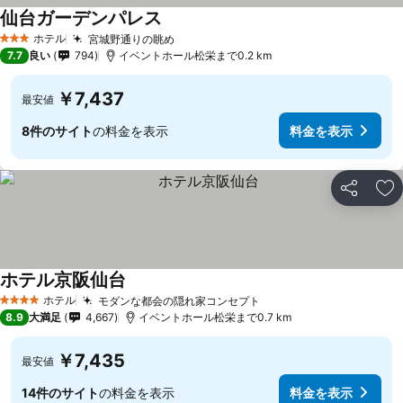
仙台ガーデンパレス
ホテル
宮城野通りの眺め
3 ホテルのランク
7.7
良い
794
イベントホール松栄まで0.2 km
￥7,437
最安値
8件のサイト
の料金を表示
料金を表示
シェア
お
ホテル京阪仙台
ホテル
モダンな都会の隠れ家コンセプト
4 ホテルのランク
8.9
大満足
4,667
イベントホール松栄まで0.7 km
￥7,435
最安値
14件のサイト
の料金を表示
料金を表示