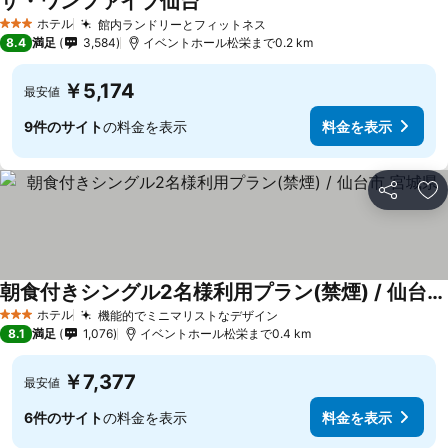
ザ・ワンファイブ仙台
ホテル
館内ランドリーとフィットネス
3 ホテルのランク
8.4
満足
3,584
イベントホール松栄まで0.2 km
￥5,174
最安値
9件のサイト
の料金を表示
料金を表示
シェア
お
朝食付きシングル2名様利用プラン(禁煙) / 仙台市 宮城県
ホテル
機能的でミニマリストなデザイン
3 ホテルのランク
8.1
満足
1,076
イベントホール松栄まで0.4 km
￥7,377
最安値
6件のサイト
の料金を表示
料金を表示