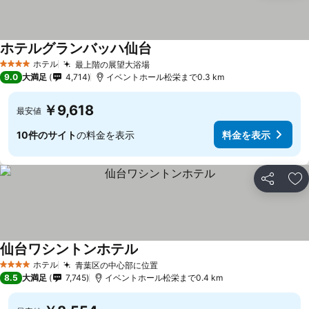
ホテルグランバッハ仙台
ホテル
最上階の展望大浴場
4 ホテルのランク
9.0
大満足
4,714
イベントホール松栄まで0.3 km
￥9,618
最安値
10件のサイト
の料金を表示
料金を表示
シェア
お
仙台ワシントンホテル
ホテル
青葉区の中心部に位置
4 ホテルのランク
8.5
大満足
7,745
イベントホール松栄まで0.4 km