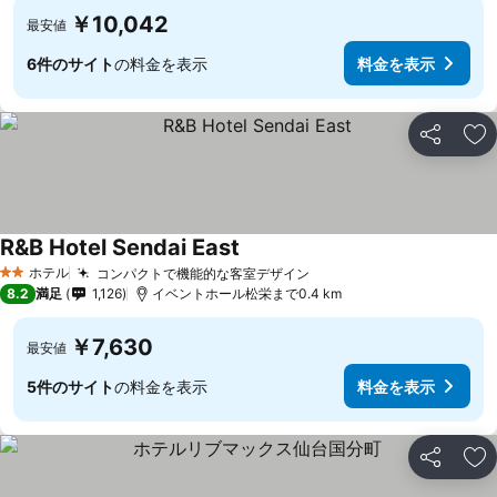
￥10,042
最安値
6件のサイト
の料金を表示
料金を表示
シェア
お
R&B Hotel Sendai East
ホテル
コンパクトで機能的な客室デザイン
2 ホテルのランク
8.2
満足
1,126
イベントホール松栄まで0.4 km
￥7,630
最安値
5件のサイト
の料金を表示
料金を表示
シェア
お