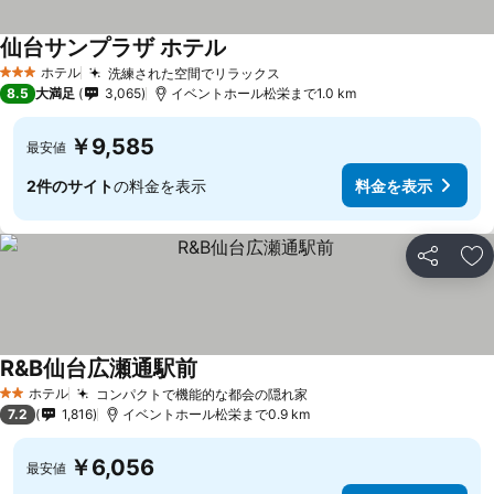
仙台サンプラザ ホテル
ホテル
洗練された空間でリラックス
3 ホテルのランク
8.5
大満足
3,065
イベントホール松栄まで1.0 km
￥9,585
最安値
2件のサイト
の料金を表示
料金を表示
シェア
お
R&B仙台広瀬通駅前
ホテル
コンパクトで機能的な都会の隠れ家
2 ホテルのランク
7.2
1,816
イベントホール松栄まで0.9 km
￥6,056
最安値