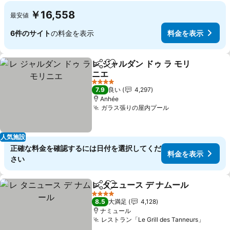
￥16,558
最安値
6件のサイト
の料金を表示
料金を表示
レ ジャルダン ドゥ ラ モリ
シェア
お気に入りに追加
ニエ
料金を表示
4 ホテルのランク
7.9
良い
4,297
Anhée
ガラス張りの屋内プール
料金を表示
人気施設
正確な料金を確認するには日付を選択してくだ
料金を表示
さい
レ タニュース デ ナムール
シェア
お気に入りに追加
料
4 ホテルのランク
8.5
大満足
4,128
ナミュール
レストラン「Le Grill des Tanneurs」
料金を