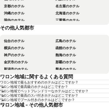
京都のホテル
名古屋のホテル
沖縄のホテル
北海道のホテル
国内のホテル
三重県のホテル
その他人気都市
東京都のホテル
山梨県のホテル
仙台のホテル
広島のホテル
横浜のホテル
函館のホテル
神戸のホテル
熱海のホテル
金沢市のホテル
那覇のホテル
新潟市のホテル
熊本のホテル
ワロン地域に関するよくある質問
箱根のホテル
ソウルのホテル
ワロン地域で最もおすすめのホテルはどこですか？
鹿児島のホテル
別府のホテル
ワロン地域で最高級のホテルはどこですか？
軽井沢のホテル
高知のホテル
ワロン地域でペットフレンドリーなホテルはどこですか？
ワロン地域で最高のスパ付きホテルはどこですか？
長崎のホテル
盛岡のホテル
ワロン地域でプール付きのホテルはどこですか？
ワロン地域 - その他人気都市
浦安市のホテル
香川県のホテル