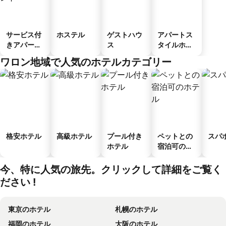
サービス付
ホステル
ゲストハウ
アパートス
きアパート
ス
タイルホテ
メント
ル
ワロン地域で人気のホテルカテゴリー
格安ホテル
高級ホテル
プール付き
ペットとの
スパ
ホテル
宿泊可のホ
テル
今、特に人気の旅先。クリックして詳細をご覧く
ださい !
東京のホテル
札幌のホテル
福岡のホテル
大阪のホテル