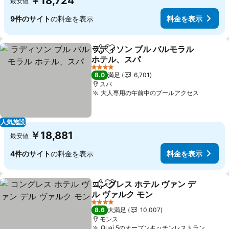
￥18,724
最安値
9件のサイト
の料金を表示
料金を表示
ラディソン ブル バルモラル
シェア
お気に入りに追加
ホテル、スパ
料金を表示
4 ホテルのランク
8.0
満足
6,701
スパ
大人専用の午前中のプールアクセス
料金を
人気施設
￥18,881
最安値
4件のサイト
の料金を表示
料金を表示
コングレス ホテル ヴァン デ
シェア
お気に入りに追加
ル ヴァルク モン
料金を表示
4 ホテルのランク
8.6
大満足
10,007
モンス
Quai 5のオープンキッチンレストラン