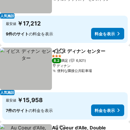
料金を表
人気施設
￥17,212
最安値
9件のサイト
の料金を表示
料金を表示
イビス ディナン センター
シェア
お気に入りに追加
料
3 ホテルのランク
8.2
満足
6,921
ディナン
便利な隣接公共駐車場
料金を表示
人気施設
￥15,958
最安値
7件のサイト
の料金を表示
料金を表示
Au Coeur d'Alle, Double