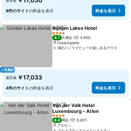
￥17,030
最安値
8件のサイト
の料金を表示
料金を表示
Golden Lakes Hotel
シェア
お気に入りに追加
料金を
4 ホテルのランク
8.7
大満足
4,592
Froidchapelle
湖のパノラマビューが楽しめるテラス
料金
人気施設
￥17,033
最安値
4件のサイト
の料金を表示
料金を表示
Van der Valk Hotel
シェア
お気に入りに追加
Luxembourg - Arlon
料金を表示
4 ホテルのランク
8.4
満足
9,287
アルロン
グルメブラッスリーとレストラン