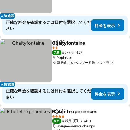
人気施設
正確な料金を確認するには日付を選択してくだ
料金を表示
さい
Chaityfontaine
シェア
お気に入りに追加
料金を表示
2 ホテルのランク
7.9
良い
427
Pepinster
家族向けのベルギー料理レストラン
料金を
人気施設
正確な料金を確認するには日付を選択してくだ
料金を表示
さい
R hotel experiences
シェア
お気に入りに追加
料金を
4 ホテルのランク
8.5
大満足
3,340
Sougné-Remouchamps