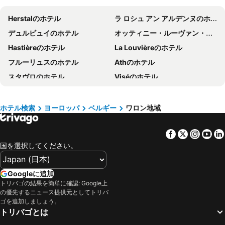
福井のホテル
滋賀県のホテル
Herstalのホテル
ラ ロシュ アン アルデンヌのホテル
関東地方のホテル
石川県のホテル
デュルビュイのホテル
オッティニー・ルーヴァン・ラ・ヌーヴのホテル
宮城県のホテル
兵庫県のホテル
Hastièreのホテル
La Louvièreのホテル
近畿地方のホテル
鳥取県のホテル
フルーリュスのホテル
Athのホテル
島根県のホテル
群馬県のホテル
スタヴロのホテル
Viséのホテル
新潟県のホテル
大阪府のホテル
Walcourtのホテル
Tubizeのホテル
愛知県のホテル
神奈川県のホテル
Villers-la-Villeのホテル
Sougné-Remouchampsのホテル
山口のホテル
九州地方のホテル
ホテル検索
ヨーロッパ
ベルギー
ワロン地域
ニベルのホテル
Raerenのホテル
栃木のホテル
愛媛県のホテル
Facebook
Twitter
Insta
Yo
Philippevilleのホテル
Plombièresのホテル
国を選択してください。
Seraingのホテル
Gemblouxのホテル
ラ ウルプのホテル
Houyetのホテル
Googleに追加
Chaumont-Gistouxのホテル
Eghezéeのホテル
トリバゴの結果を簡単に確認: Google上
の優先するニュース提供元としてトリバ
アルロンのホテル
Sombreffeのホテル
ゴを追加しましょう。
Wanzeのホテル
Mont-Saint-Guibertのホテル
トリバゴとは
Han-sur-Lesseのホテル
Profondevilleのホテル