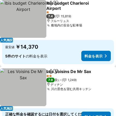
Ibis budget Charleroi
シェア
お気に入りに追加
Airport
料金を表示
1 ホテルのランク
7.4
15,819
フルーリュス
敷地内の安全な駐車場
料金を表示
人気施設
￥14,370
最安値
5件のサイト
の料金を表示
料金を表示
Les Voisins De Mr Sax
シェア
お気に入りに追加
料金
2 ホテルのランク
7.9
良い
1,249
ディナン
川の景色を望む共用キッチン
料金を表示
人気施設
正確な料金を確認するには日付を選択してくだ