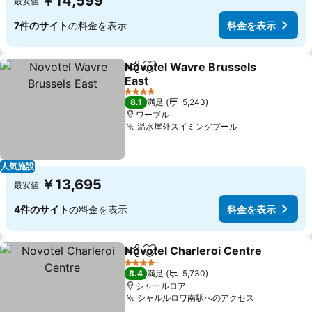
￥14,599
最安値
7件のサイト
の料金を表示
料金を表示
Novotel Wavre Brussels
シェア
お気に入りに追加
East
料金を表示
4 ホテルのランク
8.1
満足
5,243
ワーブル
温水屋外スイミングプール
料金を表示
人気施設
￥13,695
最安値
4件のサイト
の料金を表示
料金を表示
Novotel Charleroi Centre
シェア
お気に入りに追加
4 ホテルのランク
8.4
満足
5,730
シャールロア
シャルルロワ南駅へのアクセス
料金を表示