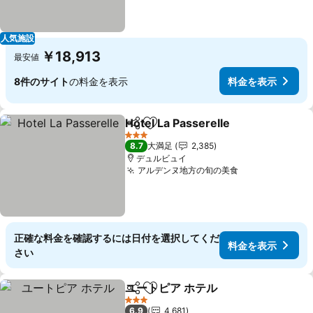
人気施設
￥18,913
最安値
8件のサイト
の料金を表示
料金を表示
Hotel La Passerelle
シェア
お気に入りに追加
料金を
3 ホテルのランク
8.7
大満足
2,385
デュルビュイ
アルデンヌ地方の旬の美食
料金を表示
正確な料金を確認するには日付を選択してくだ
料金を表示
さい
ユートピア ホテル
シェア
お気に入りに追加
料金を表
3 ホテルのランク
6.9
4,681