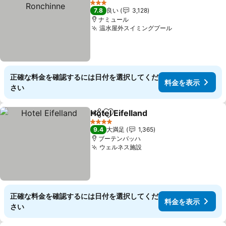
3 ホテルのランク
7.8
良い
3,128
ナミュール
温水屋外スイミングプール
料金を表示
正確な料金を確認するには日付を選択してくだ
料金を表示
さい
Hotel Eifelland
シェア
お気に入りに追加
料金を表示
4 ホテルのランク
9.4
大満足
1,365
ブーテンバッハ
ウェルネス施設
料金を表示
正確な料金を確認するには日付を選択してくだ
料金を表示
さい