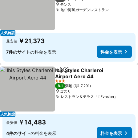
モンス
地中海風ガーデンレストラン
料金を表示
人気施設
￥21,373
最安値
7件のサイト
の料金を表示
料金を表示
Ibis Styles Charleroi
シェア
お気に入りに追加
Airport Aero 44
料金を表示
3 ホテルのランク
8.1
満足
7,291
ゴスリ
レストラン＆テラス「L'Evasion」
料金を表
人気施設
￥14,483
最安値
4件のサイト
の料金を表示
料金を表示