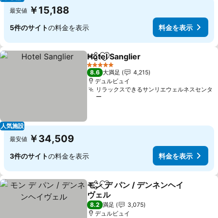
￥15,188
最安値
5件のサイト
の料金を表示
料金を表示
Hotel Sanglier
シェア
お気に入りに追加
料金を表示
5 ホテルのランク
8.6
大満足
4,215
デュルビュイ
リラックスできるサンリエウェルネスセンタ
ー
人気施設
￥34,509
最安値
3件のサイト
の料金を表示
料金を表示
モン デ パン / デンネンヘイ
シェア
お気に入りに追加
ヴェル
料金を表示
8.2
満足
3,075
デュルビュイ