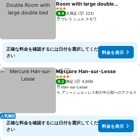
シェア
お気に入りに追加
Room with large double
bed
料金を表示
3 ホテルのランク
9.4
大満足
223
ヴレス シュル スモワ
正確な料金を確認するには日付を選択してくだ
料金を表示
さい
Mercure Han-sur-Lesse
シェア
お気に入りに追加
4 ホテルのランク
8.2
満足
4,658
Han-sur-Lesse
アン＝シュル＝レス村の中心部へのアクセス
人気施設
正確な料金を確認するには日付を選択してくだ
料金を表示
さい