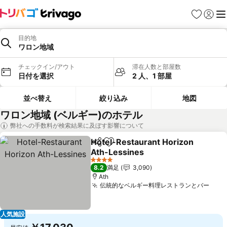
お気に入り
ログイ
メ
目的地
ワロン地域
チェックイン/アウト
滞在人数と部屋数
日付を選択
2 人、1 部屋
並べ替え
絞り込み
地図
ワロン地域 (ベルギー)のホテル
弊社への手数料が検索結果に及ぼす影響について
Hotel-Restaurant Horizon
シェア
お気に入りに追加
Ath-Lessines
料金を表示
4 ホテルのランク
8.2
満足
3,090
Ath
伝統的なベルギー料理レストランとバー
料金
人気施設