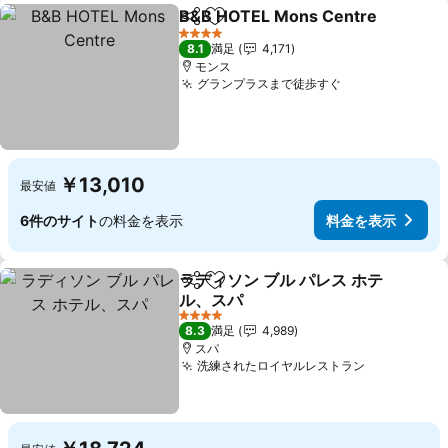
B&B HOTEL Mons Centre
シェア
お気に入りに追加
4 ホテルのランク
8.1
満足
4,171
モンス
グランプラスまで徒歩すぐ
料金を表示
￥13,010
最安値
6件のサイト
の料金を表示
料金を表示
ラディソン ブル パレス ホテ
シェア
お気に入りに追加
ル、スパ
料金を表示
4 ホテルのランク
8.3
満足
4,989
スパ
洗練されたロイヤルレストラン
料金を表示