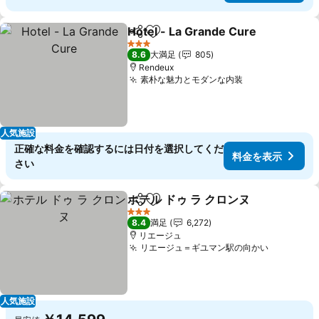
Hotel - La Grande Cure
シェア
お気に入りに追加
料
3 ホテルのランク
8.6
大満足
805
Rendeux
素朴な魅力とモダンな内装
料金を表示
人気施設
正確な料金を確認するには日付を選択してくだ
料金を表示
さい
ホテル ドゥ ラ クロンヌ
シェア
お気に入りに追加
料金
3 ホテルのランク
8.4
満足
6,272
リエージュ
リエージュ＝ギユマン駅の向かい
料金を表
人気施設