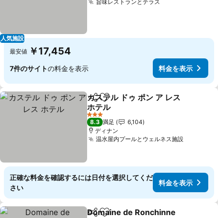
旨味レストランとテラス
料金を表示
人気施設
￥17,454
最安値
7件のサイト
の料金を表示
料金を表示
カステル ドゥ ポン ア レス
シェア
お気に入りに追加
ホテル
料金を表示
3 ホテルのランク
8.3
満足
6,104
ディナン
温水屋内プールとウェルネス施設
料金を表
正確な料金を確認するには日付を選択してくだ
料金を表示
さい
Domaine de Ronchinne
シェア
お気に入りに追加
料