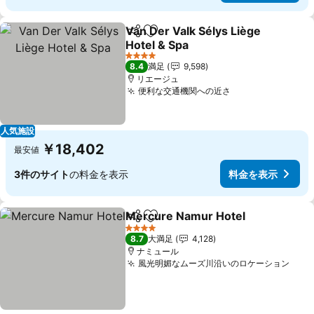
Van Der Valk Sélys Liège
シェア
お気に入りに追加
Hotel & Spa
料金を表示
4 ホテルのランク
8.4
満足
9,598
リエージュ
便利な交通機関への近さ
料金を表示
人気施設
￥18,402
最安値
3件のサイト
の料金を表示
料金を表示
Mercure Namur Hotel
シェア
お気に入りに追加
料金
4 ホテルのランク
8.7
大満足
4,128
ナミュール
風光明媚なムーズ川沿いのロケーション
料金