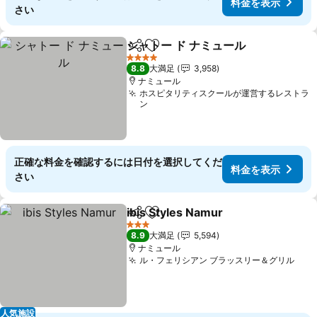
料金を表示
さい
シャトー ド ナミュール
シェア
お気に入りに追加
料金
4 ホテルのランク
8.8
大満足
3,958
ナミュール
ホスピタリティスクールが運営するレストラ
ン
正確な料金を確認するには日付を選択してくだ
料金を表示
さい
ibis Styles Namur
シェア
お気に入りに追加
料金を表
3 ホテルのランク
8.9
大満足
5,594
ナミュール
ル・フェリシアン ブラッスリー＆グリル
料金
人気施設