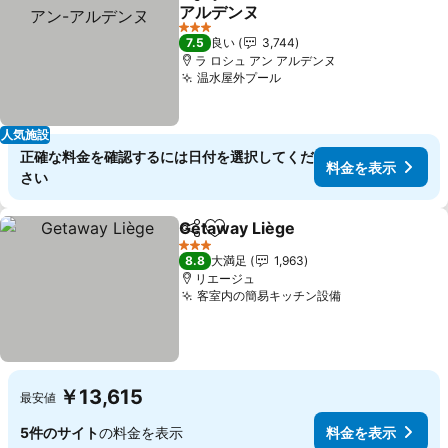
シェア
お気に入りに追加
アルデンヌ
料金を表示
3 ホテルのランク
7.5
良い
3,744
ラ ロシュ アン アルデンヌ
温水屋外プール
料金を表示
人気施設
正確な料金を確認するには日付を選択してくだ
料金を表示
さい
Getaway Liège
シェア
お気に入りに追加
料金を表示
3 ホテルのランク
8.8
大満足
1,963
リエージュ
客室内の簡易キッチン設備
料金を表示
￥13,615
最安値
5件のサイト
の料金を表示
料金を表示