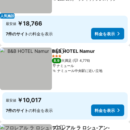
料金
人気施設
￥18,766
最安値
7件のサイト
の料金を表示
料金を表示
B&B HOTEL Namur
シェア
お気に入りに追加
料金を
3 ホテルのランク
8.9
大満足
4,776
ナミュール
ナミュール中央駅に近い立地
料金を表示
￥10,017
最安値
7件のサイト
の料金を表示
料金を表示
フロレアル ラ ロシュ-アン-