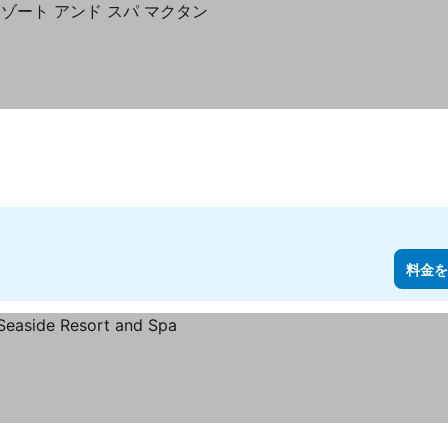
示
料金を