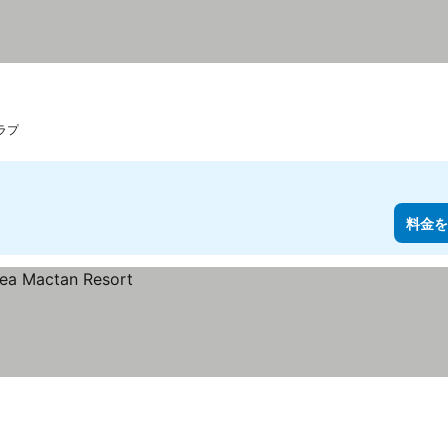
示
ラプ
料金を