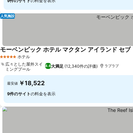
9件のサイト
の料金を表示
人気施設
モーベンピック ホテル マクタン アイランド セブ
ホテル
5 ホテルのランク
広々とした屋外スイ
大満足
(12,340件の評価)
8.6
ラプラプ
ミングプール
料金を表示
￥18,522
最安値
9件のサイト
の料金を表示