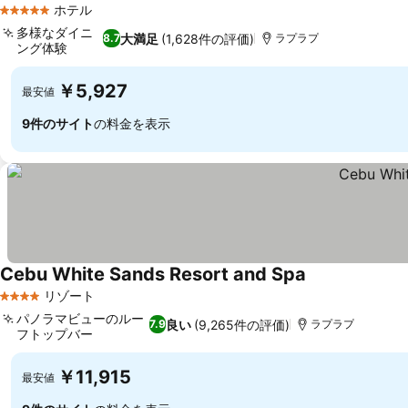
ホテル
5 ホテルのランク
多様なダイニ
大満足
(1,628件の評価)
8.7
ラプラプ
ング体験
料金を表示
￥5,927
最安値
9件のサイト
の料金を表示
Cebu White Sands Resort and Spa
料金を表示
リゾート
4 ホテルのランク
パノラマビューのルー
良い
(9,265件の評価)
7.9
ラプラプ
フトップバー
料金を表示
￥11,915
最安値