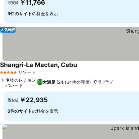
￥11,766
最安値
9件のサイト
の料金を表示
人気施設
Shangri-La Mactan, Cebu
料金を表示
リゾート
5 ホテルのランク
名物のレチョン
大満足
(24,164件の評価)
9.1
ラプラプ
パレード
料金を表示
￥22,935
最安値
6件のサイト
の料金を表示