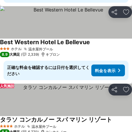
シェア
お
Best Western Hotel Le Bellevue
ホテル
温水屋外プール
3 ホテルのランク
8.9
大満足
2,339
キブロン
正確な料金を確認するには日付を選択してく
料金を表示
ださい
人気施設
シェア
お
タラソ コンカルノー スパ マリン リゾート
ホテル
温水屋外プール
4 ホテルのランク
8.5
大満足
6,770
コンカルノー