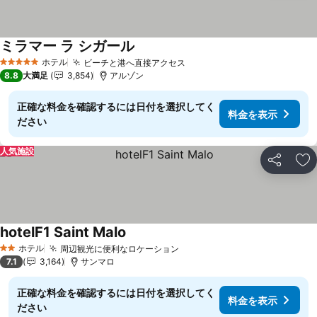
ミラマー ラ シガール
ホテル
ビーチと港へ直接アクセス
5 ホテルのランク
8.8
大満足
3,854
アルゾン
正確な料金を確認するには日付を選択してく
料金を表示
ださい
人気施設
シェア
お
hotelF1 Saint Malo
ホテル
周辺観光に便利なロケーション
2 ホテルのランク
7.1
3,164
サンマロ
正確な料金を確認するには日付を選択してく
料金を表示
ださい