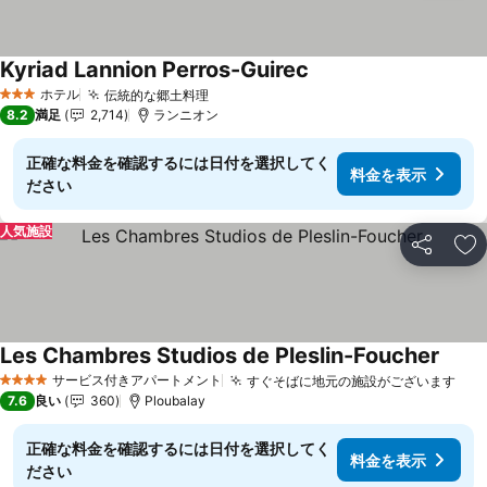
Kyriad Lannion Perros-Guirec
ホテル
伝統的な郷土料理
3 ホテルのランク
8.2
満足
2,714
ランニオン
正確な料金を確認するには日付を選択してく
料金を表示
ださい
人気施設
シェア
お
Les Chambres Studios de Pleslin-Foucher
サービス付きアパートメント
すぐそばに地元の施設がございます
4 ホテルのランク
7.6
良い
360
Ploubalay
正確な料金を確認するには日付を選択してく
料金を表示
ださい