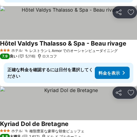
シェア
お
Hôtel Valdys Thalasso & Spa - Beau rivage
ホテル
レストラン L Armor でのオーシャンビューダイニング
3 ホテルのランク
7.9
良い
5,116
ロスコフ
正確な料金を確認するには日付を選択してく
料金を表示
ださい
シェア
お
Kyriad Dol de Bretagne
ホテル
種類豊富な豪華な朝食ビュッフェ
3 ホテルのランク
8.8
大満足
2,617
ドル ド ブルターニュ