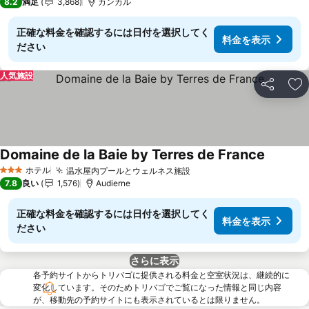
8.2
満足
3,868
カンカル
正確な料金を確認するには日付を選択してく
料金を表示
ださい
人気施設
シェア
お
Domaine de la Baie by Terres de France
ホテル
温水屋内プールとウェルネス施設
3 ホテルのランク
7.8
良い
1,576
Audierne
正確な料金を確認するには日付を選択してく
料金を表示
ださい
さらに表示
各予約サイトからトリバゴに提供される料金と空室状況は、継続的に
変化しています。そのためトリバゴでご覧になった情報と同じ内容
が、移動先の予約サイトにも表示されているとは限りません。