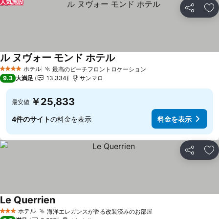
人気施設
シェア
お
ル ヌヴォー モンド ホテル
ホテル
最高のビーチフロントロケーション
4 ホテルのランク
9.3
大満足
13,334
サンマロ
￥25,833
最安値
4件のサイト
の料金を表示
料金を表示
シェア
お
Le Querrien
ホテル
海洋エレガンスが香る改装済みのお部屋
3 ホテルのランク