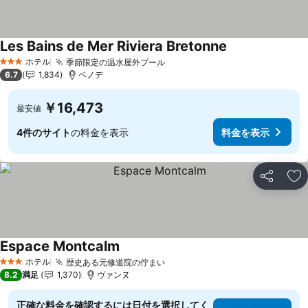
Les Bains de Mer Riviera Bretonne
ホテル
季節限定の温水屋外プール
3 ホテルのランク
6.7
1,834
ベノデ
￥16,473
最安値
4件のサイト
の料金を表示
料金を表示
シェア
お
Espace Montcalm
ホテル
歴史ある元修道院の佇まい
3 ホテルのランク
8.2
満足
1,370
ヴァンヌ
正確な料金を確認するには日付を選択してく