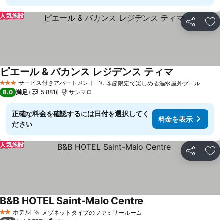
人気施設
シェア
お
ピエール & バカンス レジデンス ティマ
サービス付きアパートメント
季節限定で楽しめる温水屋外プール
3 ホテルのランク
8.0
満足
5,881
サンマロ
正確な料金を確認するには日付を選択してく
料金を表示
ださい
人気施設
シェア
お
B&B HOTEL Saint-Malo Centre
ホテル
メゾネットタイプのファミリールーム
2 ホテルのランク