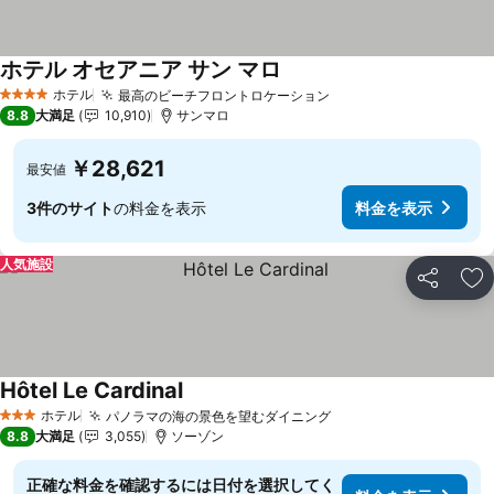
ホテル オセアニア サン マロ
ホテル
最高のビーチフロントロケーション
4 ホテルのランク
8.8
大満足
10,910
サンマロ
￥28,621
最安値
3件のサイト
の料金を表示
料金を表示
人気施設
シェア
お
Hôtel Le Cardinal
ホテル
パノラマの海の景色を望むダイニング
3 ホテルのランク
8.8
大満足
3,055
ソーゾン
正確な料金を確認するには日付を選択してく