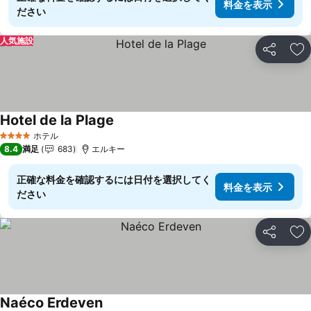
料金を表示
ださい
人気施設
シェア
お
Hotel de la Plage
ホテル
4 ホテルのランク
8.4
満足
683
エルキー
正確な料金を確認するには日付を選択してく
料金を表示
ださい
シェア
お
Naéco Erdeven