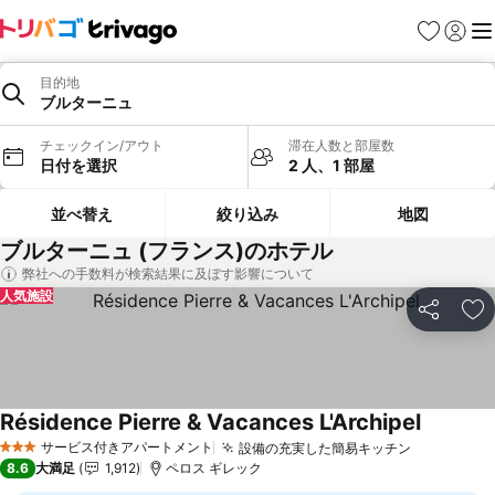
お気に入り
ログイ
メ
目的地
ブルターニュ
チェックイン/アウト
滞在人数と部屋数
日付を選択
2 人、1 部屋
並べ替え
絞り込み
地図
ブルターニュ (フランス)のホテル
弊社への手数料が検索結果に及ぼす影響について
人気施設
シェア
お
Résidence Pierre & Vacances L'Archipel
サービス付きアパートメント
設備の充実した簡易キッチン
3 ホテルのランク
8.6
大満足
1,912
ペロス ギレック