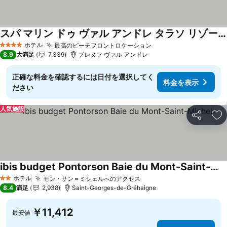
スパ マリン ドゥ ヴァル アンドレ タラソ リゾート
ホテル
最高のビーチフロントロケーション
4 ホテルのランク
8.9
大満足
7,339
プレヌフ ヴァル アンドレ
正確な料金を確認するには日付を選択してく
料金を表示
ださい
人気施設
シェア
お
ibis budget Pontorson Baie du Mont-Saint-Michel
ホテル
モン・サン＝ミシェルへのアクセス
2 ホテルのランク
8.4
満足
2,938
Saint-Georges-de-Gréhaigne
￥11,412
最安値