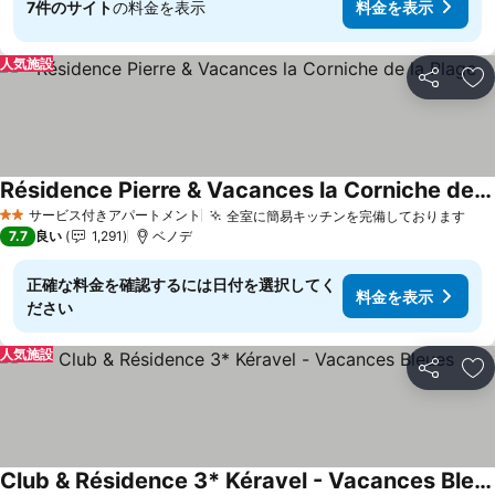
7件のサイト
の料金を表示
料金を表示
人気施設
シェア
お
Résidence Pierre & Vacances la Corniche de la Plage
サービス付きアパートメント
全室に簡易キッチンを完備しております
2 ホテルのランク
7.7
良い
1,291
ベノデ
正確な料金を確認するには日付を選択してく
料金を表示
ださい
人気施設
シェア
お
Club & Résidence 3* Kéravel - Vacances Bleues