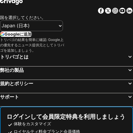
サン ジャック ドゥ ラ ロンドのホテル
Antrainのホテル
栃木のホテル
愛媛県のホテル
Facebook
Twitter
Insta
Yo
ラ トリニテ シュール メールのホテル
コダンのホテル
国を選択してください。
Loudéacのホテル
Hillionのホテル
Lamballeのホテル
サン ブリユーのホテル
Googleに追加
Trégueuxのホテル
トレギエのホテル
トリバゴの結果を簡単に確認: Google上
の優先するニュース提供元としてトリバ
Ploubalayのホテル
トレガステルのホテル
ゴを追加しましょう。
Saint-Pol-de-Léonのホテル
Le Relecq-Kerhuonのホテル
トリバゴとは
Plouarzelのホテル
Combourgのホテル
弊社の製品
ブリュズのホテル
シャフトレドゥ ブルターニュのホテル
Noyal-Châtillon-sur-Seicheのホテル
モンジェルモンのホテル
規約とポリシー
Vern-sur-Seicheのホテル
Vitréのホテル
サポート
ログインして会員限定特典を利用しましょう
体験をカスタマイズ
ロイヤルティ料金プランと会員価格