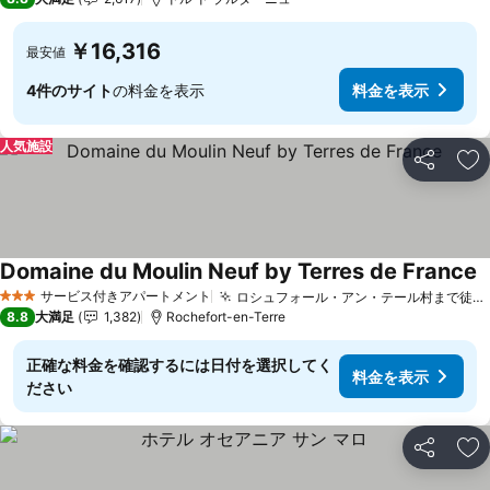
￥16,316
最安値
4件のサイト
の料金を表示
料金を表示
人気施設
シェア
お
Domaine du Moulin Neuf by Terres de France
サービス付きアパートメント
ロシュフォール・アン・テール村まで徒歩圏内
3 ホテルのランク
8.8
大満足
1,382
Rochefort-en-Terre
正確な料金を確認するには日付を選択してく
料金を表示
ださい
シェア
お