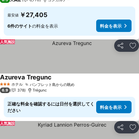
￥27,405
最安値
6件のサイト
の料金を表示
料金を表示
人気施設
シェア
お
Azureva Tregunc
ホテル
パンフレット島からの眺め
3 ホテルのランク
6.9
378
Trégunc
正確な料金を確認するには日付を選択してく
料金を表示
ださい
人気施設
シェア
お