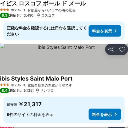
イビス ロスコフ ボール ド メール
ホテル
お部屋からパノラマの海の景色
3 ホテルのランク
8.3
満足
3,490
ロスコフ
正確な料金を確認するには日付を選択してく
料金を表示
ださい
シェア
お
ibis Styles Saint Malo Port
ホテル
電気自動車の充電が可能です
3 ホテルのランク
8.4
満足
5,135
サンマロ
￥21,317
最安値
9件のサイト
の料金を表示
料金を表示