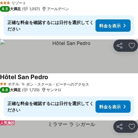
リゾート
3 ホテルのランク
8.5
大満足
1,057
アールデベン
正確な料金を確認するには日付を選択してく
料金を表示
ださい
シェア
お
Hôtel San Pedro
ホテル
ボン・スクール・ビーチへのアクセス
2 ホテルのランク
8.6
大満足
1,725
サンマロ
正確な料金を確認するには日付を選択してく
料金を表示
ださい
人気施設
シェア
お