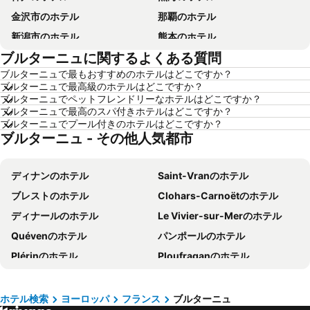
金沢市のホテル
那覇のホテル
新潟市のホテル
熊本のホテル
ブルターニュに関するよくある質問
箱根のホテル
ソウルのホテル
ブルターニュで最もおすすめのホテルはどこですか？
鹿児島のホテル
別府のホテル
ブルターニュで最高級のホテルはどこですか？
軽井沢のホテル
高知のホテル
ブルターニュでペットフレンドリーなホテルはどこですか？
ブルターニュで最高のスパ付きホテルはどこですか？
長崎のホテル
盛岡のホテル
ブルターニュでプール付きのホテルはどこですか？
ブルターニュ - その他人気都市
浦安市のホテル
山梨県のホテル
福井のホテル
滋賀県のホテル
ディナンのホテル
Saint-Vranのホテル
関東地方のホテル
石川県のホテル
ブレストのホテル
Clohars-Carnoëtのホテル
宮城県のホテル
兵庫県のホテル
ディナールのホテル
Le Vivier-sur-Merのホテル
近畿地方のホテル
鳥取県のホテル
Quévenのホテル
パンポールのホテル
島根県のホテル
群馬県のホテル
Plérinのホテル
Ploufraganのホテル
新潟県のホテル
大阪府のホテル
Plouhaのホテル
コンカルノーのホテル
愛知県のホテル
神奈川県のホテル
Pleine-Fougèresのホテル
ドル ド ブルターニュのホテル
山口のホテル
九州地方のホテル
ホテル検索
ヨーロッパ
フランス
ブルターニュ