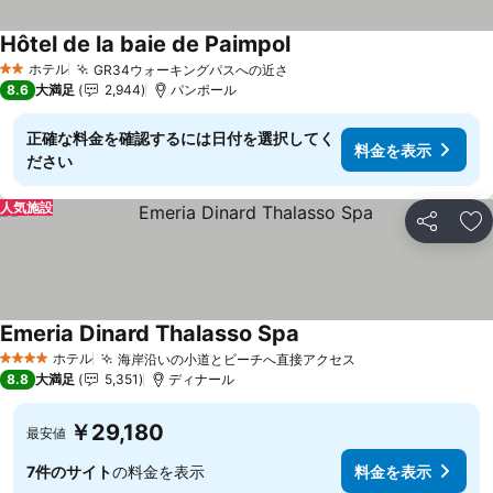
Hôtel de la baie de Paimpol
ホテル
GR34ウォーキングパスへの近さ
2 ホテルのランク
8.6
大満足
2,944
パンポール
正確な料金を確認するには日付を選択してく
料金を表示
ださい
人気施設
シェア
お
Emeria Dinard Thalasso Spa
ホテル
海岸沿いの小道とビーチへ直接アクセス
4 ホテルのランク
8.8
大満足
5,351
ディナール
￥29,180
最安値
7件のサイト
の料金を表示
料金を表示