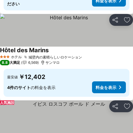
料金を表示
ださい
シェア
お
Hôtel des Marins
ホテル
城壁内の素晴らしいロケーション
3 ホテルのランク
8.8
大満足
6,569
サンマロ
￥12,402
最安値
4件のサイト
の料金を表示
料金を表示
人気施設
シェア
お