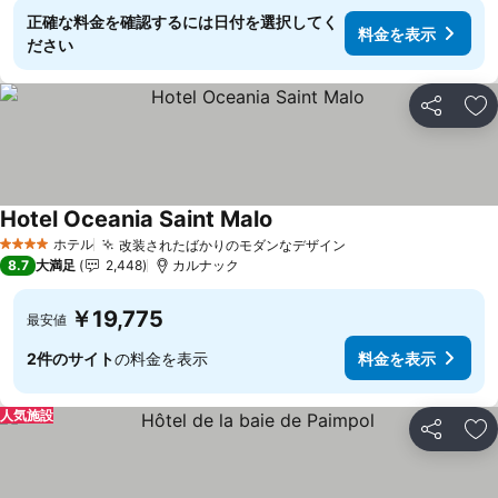
正確な料金を確認するには日付を選択してく
料金を表示
ださい
シェア
お
Hotel Oceania Saint Malo
ホテル
改装されたばかりのモダンなデザイン
4 ホテルのランク
8.7
大満足
2,448
カルナック
￥19,775
最安値
2件のサイト
の料金を表示
料金を表示
人気施設
シェア
お