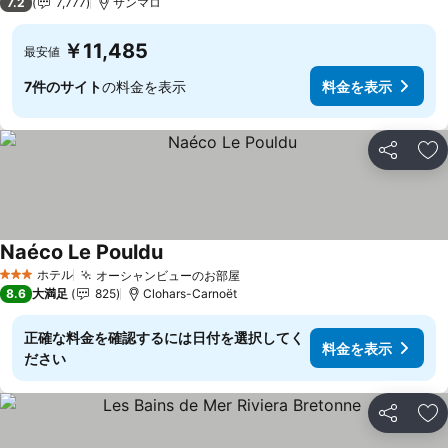
7.2
7,777
サンマロ
￥11,485
最安値
7件のサイト
の料金を表示
料金を表示
シェア
お
Naéco Le Pouldu
ホテル
オーシャンビューのお部屋
3 ホテルのランク
8.6
大満足
825
Clohars-Carnoët
正確な料金を確認するには日付を選択してく
料金を表示
ださい
シェア
お