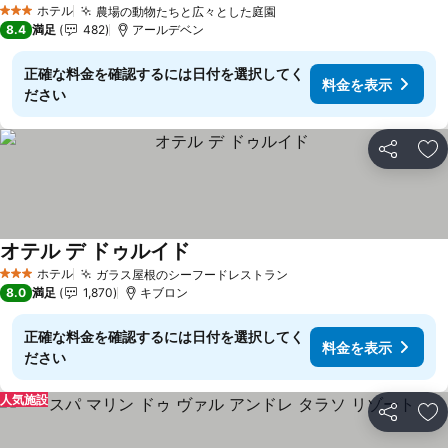
ホテル
農場の動物たちと広々とした庭園
3 ホテルのランク
8.4
満足
482
アールデベン
正確な料金を確認するには日付を選択してく
料金を表示
ださい
シェア
お
オテル デ ドゥルイド
ホテル
ガラス屋根のシーフードレストラン
3 ホテルのランク
8.0
満足
1,870
キブロン
正確な料金を確認するには日付を選択してく
料金を表示
ださい
人気施設
シェア
お