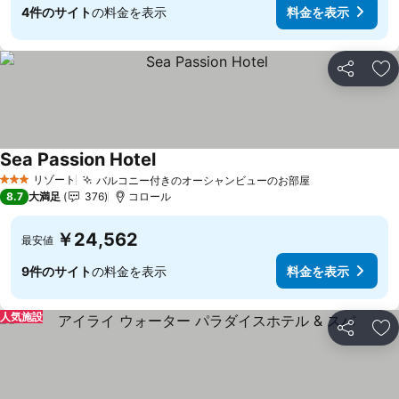
4件のサイト
の料金を表示
料金を表示
シェア
お
Sea Passion Hotel
料金を表示
リゾート
バルコニー付きのオーシャンビューのお部屋
料金を表示
3 ホテルのランク
8.7
大満足
376
コロール
￥24,562
最安値
9件のサイト
の料金を表示
料金を表示
人気施設
シェア
お