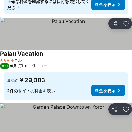
正確な料金を確認するには日付を選択してく
料金を表示
ださい
シェア
お
Palau Vacation
料金を表示
ホテル
3 ホテルのランク
8.0
満足
10
コロール
￥29,083
最安値
2件のサイト
の料金を表示
料金を表示
シェア
お