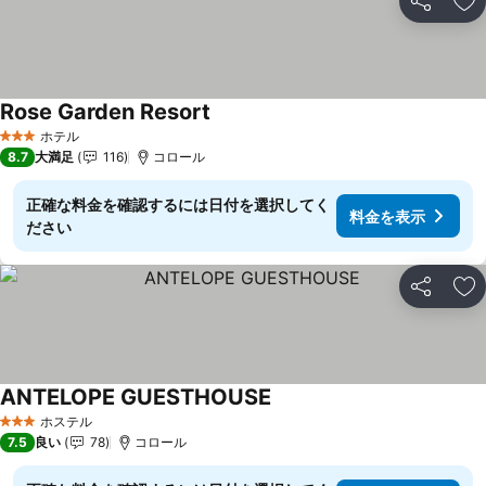
シェア
お
Rose Garden Resort
料金を表示
ホテル
3 ホテルのランク
8.7
大満足
116
コロール
正確な料金を確認するには日付を選択してく
料金を表示
ださい
シェア
お
ANTELOPE GUESTHOUSE
料金を表示
ホステル
3 ホテルのランク
7.5
良い
78
コロール