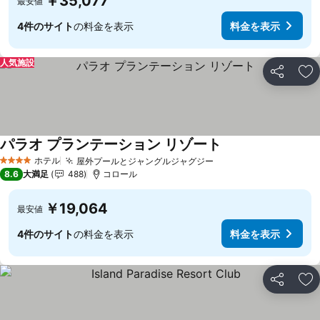
￥35,077
最安値
4件のサイト
の料金を表示
料金を表示
人気施設
シェア
お
パラオ プランテーション リゾート
料金を表示
ホテル
屋外プールとジャングルジャグジー
料金を表示
4 ホテルのランク
8.6
大満足
488
コロール
￥19,064
最安値
4件のサイト
の料金を表示
料金を表示
シェア
お