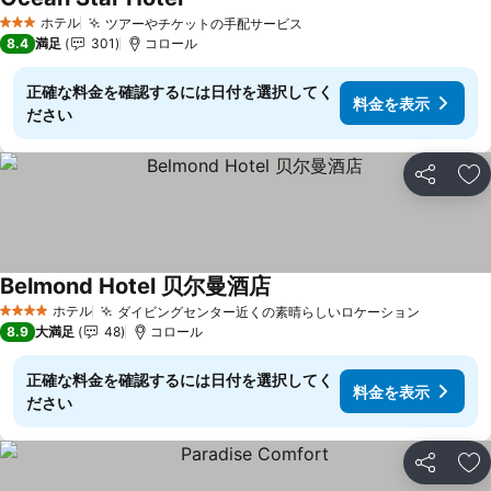
料金を表示
ホテル
ツアーやチケットの手配サービス
料金を表示
3 ホテルのランク
8.4
満足
301
コロール
正確な料金を確認するには日付を選択してく
料金を表示
ださい
シェア
お
Belmond Hotel 贝尔曼酒店
料金を表示
ホテル
ダイビングセンター近くの素晴らしいロケーション
料金を表
4 ホテルのランク
8.9
大満足
48
コロール
正確な料金を確認するには日付を選択してく
料金を表示
ださい
シェア
お