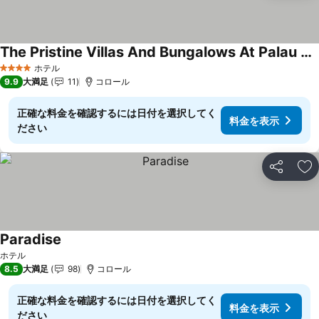
The Pristine Villas And Bungalows At Palau Pacific Resort
料金を表示
ホテル
4 ホテルのランク
9.9
大満足
11
コロール
正確な料金を確認するには日付を選択してく
料金を表示
ださい
シェア
お
Paradise
料金を表示
ホテル
8.5
大満足
98
コロール
正確な料金を確認するには日付を選択してく
料金を表示
ださい