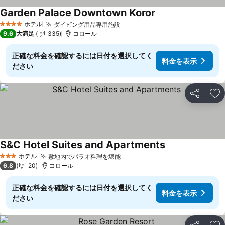
Garden Palace Downtown Koror
料金を表示
ホテル
ダイビング用品専用施設
料金を表示
4 ホテルのランク
9.6
大満足
335
コロール
正確な料金を確認するには日付を選択してく
料金を表示
ださい
シェア
お
S&C Hotel Suites and Apartments
料金を表示
ホテル
敷地内でパラオ料理を堪能
料金を表示
3 ホテルのランク
6.8
20
コロール
正確な料金を確認するには日付を選択してく
料金を表示
ださい