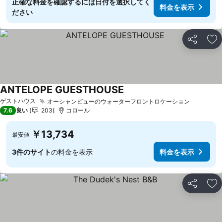
正確な料金を確認するには日付を選択してく
料金を表示
ださい
シェア
お
ANTELOPE GUESTHOUSE
料金を表示
ゲストハウス
オーシャンビューのウォーターフロントロケーション
料金を表
7.6
良い
203
コロール
￥13,734
最安値
3件のサイト
の料金を表示
料金を表示
シェア
お