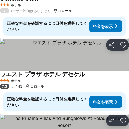
料金を表示
ホテル
3 ホテルのランク
/
コロール
ユーザー評価はありません
正確な料金を確認するには日付を選択してく
料金を表示
ださい
シェア
お
ウエスト プラザ ホテル デセケル
料金を表示
ホテル
3 ホテルのランク
7.3
143
コロール
正確な料金を確認するには日付を選択してく
料金を表示
ださい
シェア
お