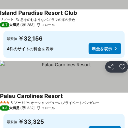
Island Paradise Resort Club
料金を表示
リゾート
息をのむようなパノラマの海の景色
料金を表示
8.7
大満足
283
コロール
￥32,156
最安値
4件のサイト
の料金を表示
料金を表示
シェア
お
Palau Carolines Resort
料金を表示
リゾート
オーシャンビューのプライベートバンガロー
料金を表示
3 ホテルのランク
9.3
大満足
382
コロール
￥33,325
最安値