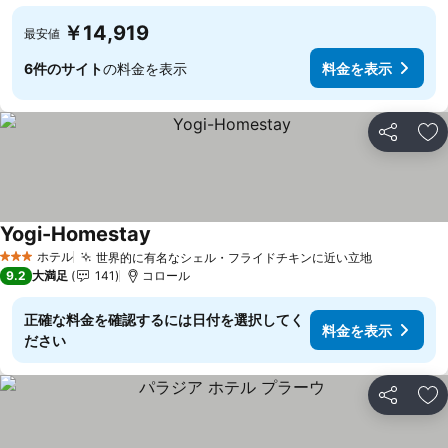
￥14,919
最安値
6件のサイト
の料金を表示
料金を表示
シェア
お
Yogi-Homestay
料金を表示
ホテル
世界的に有名なシェル・フライドチキンに近い立地
料金を表
3 ホテルのランク
9.2
大満足
141
コロール
正確な料金を確認するには日付を選択してく
料金を表示
ださい
シェア
お