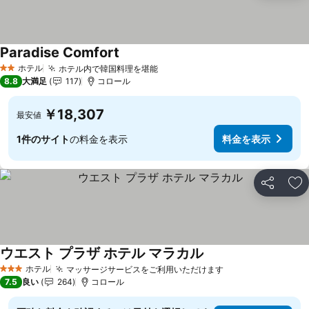
Paradise Comfort
料金を表示
ホテル
ホテル内で韓国料理を堪能
料金を表示
2 ホテルのランク
8.8
大満足
117
コロール
￥18,307
最安値
1件のサイト
の料金を表示
料金を表示
シェア
お
ウエスト プラザ ホテル マラカル
料金を表示
ホテル
マッサージサービスをご利用いただけます
料金を表示
3 ホテルのランク
7.5
良い
264
コロール