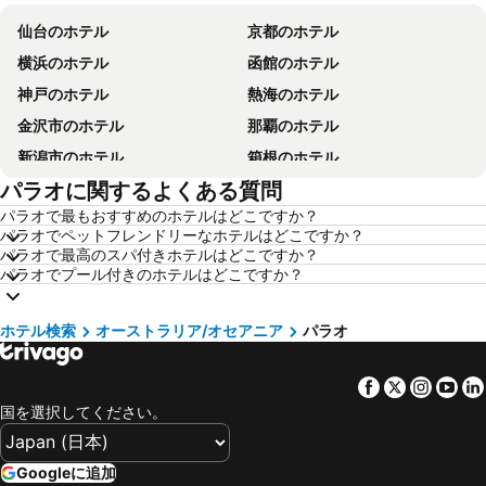
仙台のホテル
京都のホテル
横浜のホテル
函館のホテル
神戸のホテル
熱海のホテル
金沢市のホテル
那覇のホテル
新潟市のホテル
箱根のホテル
パラオに関するよくある質問
熊本のホテル
軽井沢のホテル
パラオで最もおすすめのホテルはどこですか？
ソウルのホテル
高知のホテル
パラオでペットフレンドリーなホテルはどこですか？
別府のホテル
鹿児島のホテル
パラオで最高のスパ付きホテルはどこですか？
パラオでプール付きのホテルはどこですか？
岡山のホテル
長崎のホテル
浦安市のホテル
福井のホテル
ホテル検索
オーストラリア/オセアニア
パラオ
東京都のホテル
関東地方のホテル
滋賀県のホテル
近畿地方のホテル
Facebook
Twitter
Insta
Yo
石川県のホテル
宮城県のホテル
国を選択してください。
兵庫県のホテル
島根県のホテル
群馬県のホテル
鳥取県のホテル
Googleに追加