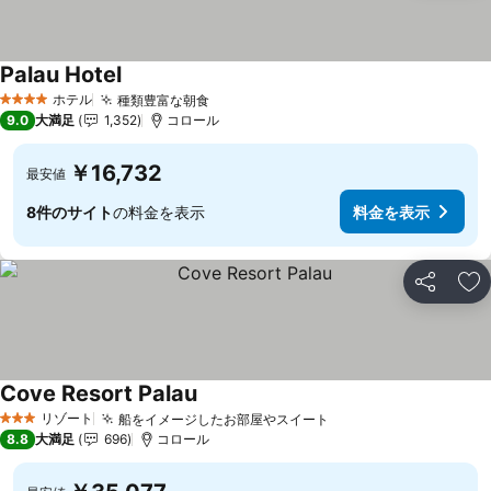
Palau Hotel
料金を表示
ホテル
種類豊富な朝食
料金を表示
4 ホテルのランク
9.0
大満足
1,352
コロール
￥16,732
最安値
8件のサイト
の料金を表示
料金を表示
シェア
お
Cove Resort Palau
料金を表示
リゾート
船をイメージしたお部屋やスイート
料金を表示
3 ホテルのランク
8.8
大満足
696
コロール