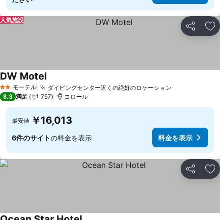
人気施設
シェア
お
DW Motel
料金を表示
モーテル
ダイビングセンター近くの絶好のロケーション
料金を表示
2 ホテルのランク
8.3
満足
757
コロール
￥16,013
最安値
6件のサイト
の料金を表示
料金を表示
シェア
お
Ocean Star Hotel