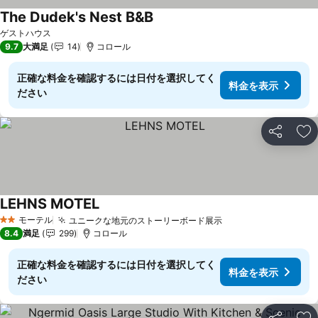
The Dudek's Nest B&B
料金を表示
ゲストハウス
9.7
大満足
14
コロール
正確な料金を確認するには日付を選択してく
料金を表示
ださい
シェア
お
LEHNS MOTEL
料金を表示
モーテル
ユニークな地元のストーリーボード展示
料金を表示
2 ホテルのランク
8.4
満足
299
コロール
正確な料金を確認するには日付を選択してく
料金を表示
ださい