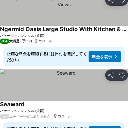
シェア
お
Ngermid Oasis Large Studio With Kitchen & Scenic Views
料金を表示
バケーションレンタル (貸切)
9.4
大満足
17
コロール
正確な料金を確認するには日付を選択してく
料金を表示
ださい
シェア
お
Seaward
料金を表示
バケーションレンタル (貸切)
/
コロール
ユーザー評価はありません