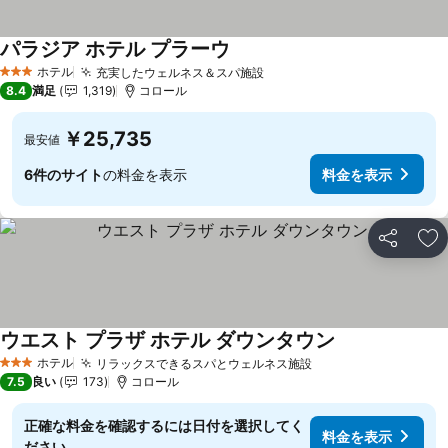
パラジア ホテル プラーウ
料金を表示
ホテル
充実したウェルネス＆スパ施設
料金を表示
3 ホテルのランク
8.4
満足
1,319
コロール
￥25,735
最安値
6件のサイト
の料金を表示
料金を表示
シェア
お
ウエスト プラザ ホテル ダウンタウン
料金を表示
ホテル
リラックスできるスパとウェルネス施設
料金を表示
3 ホテルのランク
7.5
良い
173
コロール
正確な料金を確認するには日付を選択してく
料金を表示
ださい