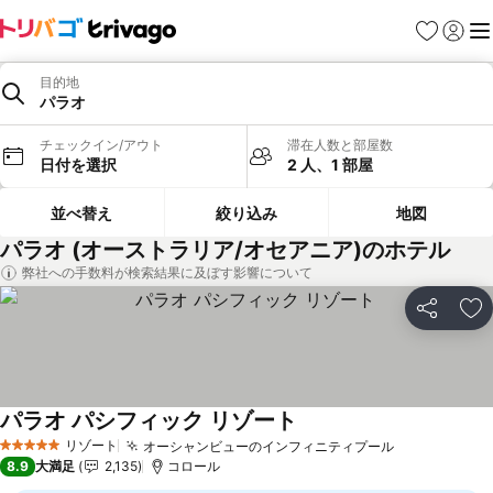
お気に入り
ログイ
メ
目的地
パラオ
チェックイン/アウト
滞在人数と部屋数
日付を選択
2 人、1 部屋
並べ替え
絞り込み
地図
パラオ (オーストラリア/オセアニア)のホテル
弊社への手数料が検索結果に及ぼす影響について
シェア
お
パラオ パシフィック リゾート
料金を表示
リゾート
オーシャンビューのインフィニティプール
料金を表示
5 ホテルのランク
8.9
大満足
2,135
コロール