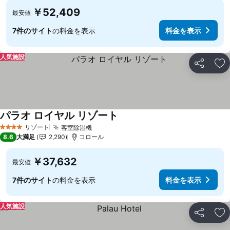
￥52,409
最安値
7件のサイト
の料金を表示
料金を表示
人気施設
シェア
お
パラオ ロイヤル リゾート
料金を表示
リゾート
客室除湿機
料金を表示
4 ホテルのランク
8.6
大満足
2,290
コロール
￥37,632
最安値
7件のサイト
の料金を表示
料金を表示
人気施設
シェア
お