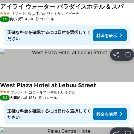
アイライ ウォーター パラダイスホテル & スパ
料金
リゾート
人工のホワイトサンドビーチ
料金を表示
3 ホテルのランク
7.5
良い
439
コロール
正確な料金を確認するには日付を選択してく
料金を表示
ださい
シェア
お
West Plaza Hotel at Lebuu Street
料金を表示
ホテル
コロールで一番新しいホテル
料金を表示
3 ホテルのランク
9.1
大満足
183
コロール
正確な料金を確認するには日付を選択してく
料金を表示
ださい