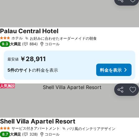
シェア
お
Palau Central Hotel
料金を表示
ホテル
お好みに合わせたオーダーメイドの朝食
料金を表示
3 ホテルのランク
9.3
大満足
884
コロール
￥28,911
最安値
5件のサイト
の料金を表示
料金を表示
人気施設
シェア
お
Shell Villa Apartel Resort
料金を表示
サービス付きアパートメント
バリ風のインテリアデザイン
料金を表
3 ホテルのランク
8.7
大満足
328
コロール