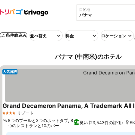
目的地
条件絞込み
並べ替え
料金
ロケーション
パナマ (中南米)のホテル
人気施設
Grand Decameron Panama, A Trademark All I
リゾート
4 ホテルのランク
8つのプールと3つのホットタブ, 8
良い
(23,543件の評価)
7.8
Rí
つのレストランと10のバー