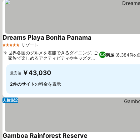
Dreams Playa Bonita Panama
リゾート
5 ホテルのランク
世界各国のグルメを堪能できるダイニング, ご
満足
(6,384件の
8.0
家族で楽しめるアクティビティやキッズクラ
ブ
￥43,030
最安値
2件のサイト
の料金を表示
人気施設
Gamboa Rainforest Reserve