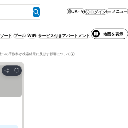
JA · ￥
メニュー
ログイン
地図を表示
ゾート
プール
WiFi
サービス付きアパートメント
1泊3食付き
エアコ
社への手数料が検索結果に及ぼす影響について
お気に入りに追加
シェア