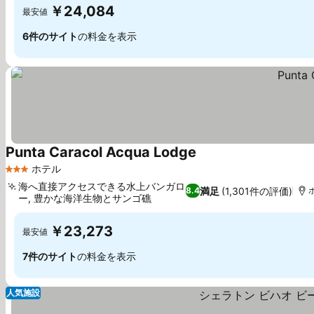
￥24,084
最安値
6件のサイト
の料金を表示
Punta Caracol Acqua Lodge
ホテル
3 ホテルのランク
海へ直接アクセスできる水上バンガロ
満足
(1,301件の評価)
8.4
ー, 豊かな海洋生物とサンゴ礁
￥23,273
最安値
7件のサイト
の料金を表示
人気施設