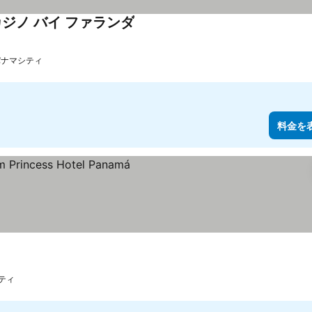
カジノ バイ ファランダ
パナマシティ
料金を
ティ