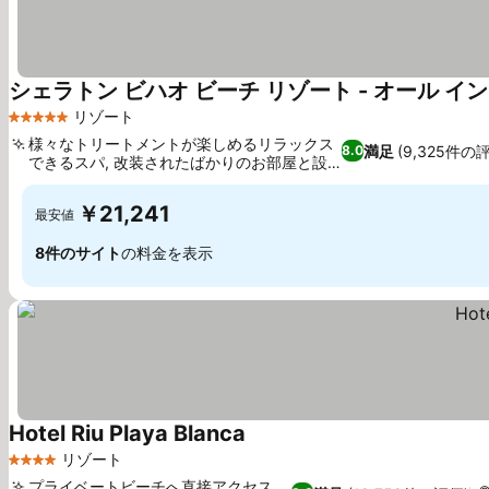
シェラトン ビハオ ビーチ リゾート - オール イ
リゾート
5 ホテルのランク
様々なトリートメントが楽しめるリラックス
満足
(9,325件の
8.0
できるスパ, 改装されたばかりのお部屋と設
備
￥21,241
最安値
8件のサイト
の料金を表示
Hotel Riu Playa Blanca
リゾート
4 ホテルのランク
プライベートビーチへ直接アクセス,