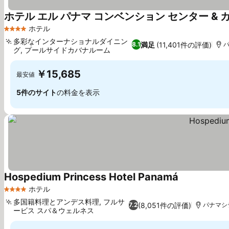
ホテル エル パナマ コンベンション センター & 
ホテル
4 ホテルのランク
多彩なインターナショナルダイニン
満足
(11,401件の評価)
8.1
グ, プールサイドカバナルーム
￥15,685
最安値
5件のサイト
の料金を表示
Hospedium Princess Hotel Panamá
ホテル
4 ホテルのランク
多国籍料理とアンデス料理, フルサ
(8,051件の評価)
7.2
パナマシ
ービス スパ＆ウェルネス