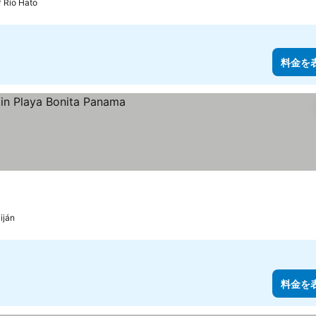
Río Hato
料金を
iján
料金を