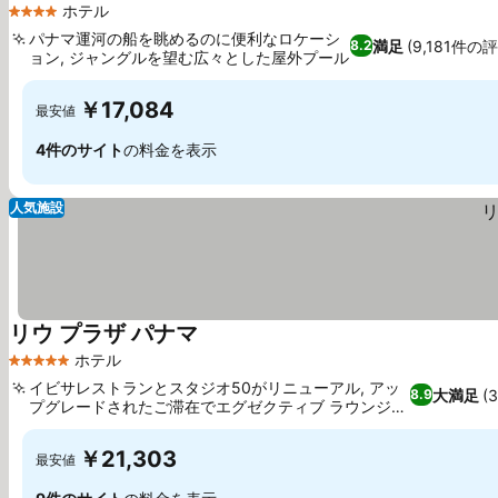
ホテル
4 ホテルのランク
パナマ運河の船を眺めるのに便利なロケーシ
満足
(9,181件の
8.2
ョン, ジャングルを望む広々とした屋外プール
￥17,084
最安値
4件のサイト
の料金を表示
人気施設
リウ プラザ パナマ
ホテル
5 ホテルのランク
イビサレストランとスタジオ50がリニューアル, アッ
大満足
(
8.9
プグレードされたご滞在でエグゼクティブ ラウンジを
ご利用いただけます
￥21,303
最安値