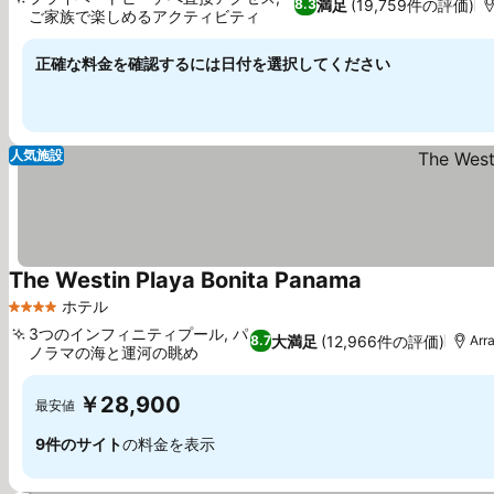
満足
(19,759件の評価)
8.3
ご家族で楽しめるアクティビティ
正確な料金を確認するには日付を選択してください
人気施設
The Westin Playa Bonita Panama
ホテル
4 ホテルのランク
3つのインフィニティプール, パ
大満足
(12,966件の評価)
8.7
Arra
ノラマの海と運河の眺め
￥28,900
最安値
9件のサイト
の料金を表示