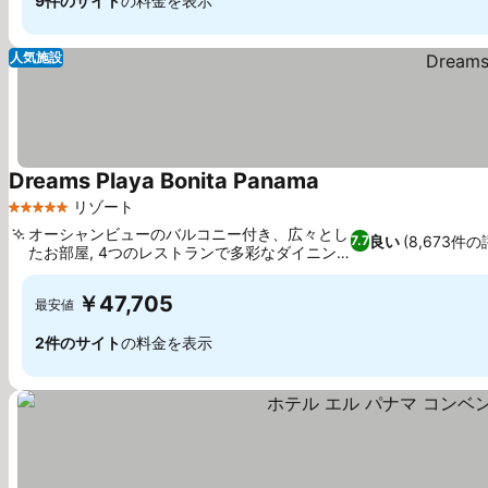
9件のサイト
の料金を表示
人気施設
Dreams Playa Bonita Panama
リゾート
5 ホテルのランク
オーシャンビューのバルコニー付き、広々とし
良い
(8,673件の
7.7
たお部屋, 4つのレストランで多彩なダイニン
グ
￥47,705
最安値
2件のサイト
の料金を表示