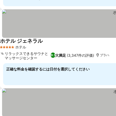
ホテル ジェネラル
料金を表示
ホテル
5 ホテルのランク
リラックスできるサウナと
大満足
(3,347件の評価)
9.1
プラハ
マッサージセンター
料金を表示
正確な料金を確認するには日付を選択してください