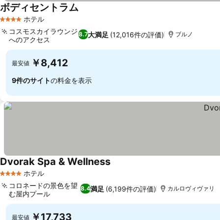
ボディセントラム
料金を表示
ホテル
4 ホテルのランク
コスモスカイラウンジ
大満足
(12,016件の評価)
8.7
ブルノ
へのアクセス
料金を表示
￥8,412
最安値
9件のサイト
の料金を表示
Dvorak Spa & Wellness
料金を表示
ホテル
4 ホテルのランク
コロネードの景色を望
満足
(6,199件の評価)
8.4
カルロヴィヴァリ
む屋内プール
料金を表示
￥17,733
最安値