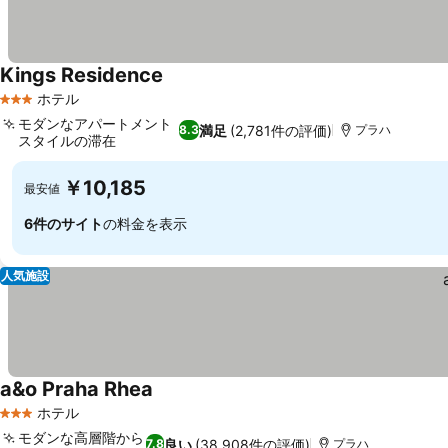
Kings Residence
料金を表示
ホテル
3 ホテルのランク
モダンなアパートメント
満足
(2,781件の評価)
8.3
プラハ
スタイルの滞在
料金を表示
￥10,185
最安値
6件のサイト
の料金を表示
人気施設
a&o Praha Rhea
料金を表示
ホテル
3 ホテルのランク
モダンな高層階から
良い
(38,908件の評価)
7.8
プラハ