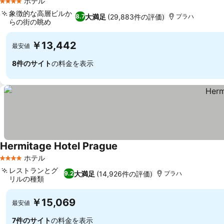
ホテル
4 ホテルのランク
象徴的な高層ビルか
大満足
(29,883件の評価)
8.7
プラハ
らの街の眺め
料金を表示
￥13,442
最安値
8件のサイト
の料金を表示
Hermitage Hotel Prague
料金を表示
ホテル
4 ホテルのランク
レストランとグ
大満足
(14,926件の評価)
9.2
プラハ
リルの種類
料金を表示
￥15,069
最安値
7件のサイト
の料金を表示