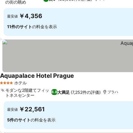
の街の眺め
料金を表示
￥4,356
最安値
11件のサイト
の料金を表示
Aquapalace Hotel Prague
料金を表示
ホテル
4 ホテルのランク
モダンな2階建てフィッ
大満足
(7,252件の評価)
8.8
プラハ
トネスセンター
料金を表示
￥22,561
最安値
5件のサイト
の料金を表示