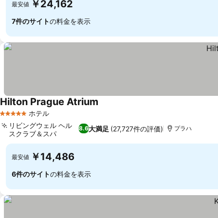
￥24,162
最安値
7件のサイト
の料金を表示
Hilton Prague Atrium
料金を表示
ホテル
5 ホテルのランク
リビングウェル ヘル
大満足
(27,727件の評価)
8.6
プラハ
スクラブ＆スパ
料金を表示
￥14,486
最安値
6件のサイト
の料金を表示