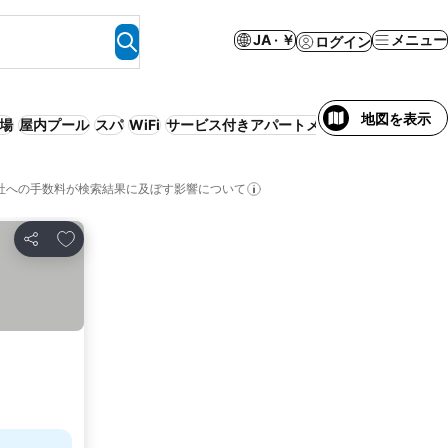
JA · ￥
メニュー
ログイン
地図を表示
場
屋内プール
スパ
WiFi
サービス付きアパートメント
ペット可
社への手数料が検索結果に及ぼす影響について
お気に入りに追加
シェア