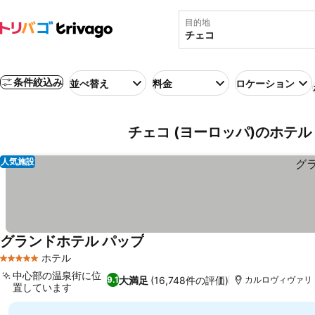
目的地
条件絞込み
並べ替え
料金
ロケーション
チェコ (ヨーロッパ)のホテル
人気施設
グランドホテル パップ
料金を表示
ホテル
5 ホテルのランク
中心部の温泉街に位
大満足
(16,748件の評価)
9.1
カルロヴィヴァリ
置しています
料金を表示