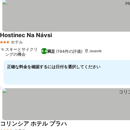
Hostinec Na Návsi
料金を表示
ホテル
3 ホテルのランク
スキーとサイクリ
満足
(194件の評価)
8.4
Jeseník
ングの機会
料金を表示
正確な料金を確認するには日付を選択してください
コリンシア ホテル プラハ
料金を表示