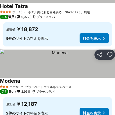
Hotel Tatra
ホテル
ホテル内にある由緒ある「Studio L+S」劇場
4 ホテルのランク
8.4
満足
9,077
ブラチスラバ
￥18,872
最安値
9件のサイト
の料金を表示
料金を表示
シェア
お
Modena
ホテル
プライベートウェルネススペース
3 ホテルのランク
7.7
良い
2,961
ブラチスラバ
￥12,187
最安値
2件のサイト
の料金を表示
料金を表示