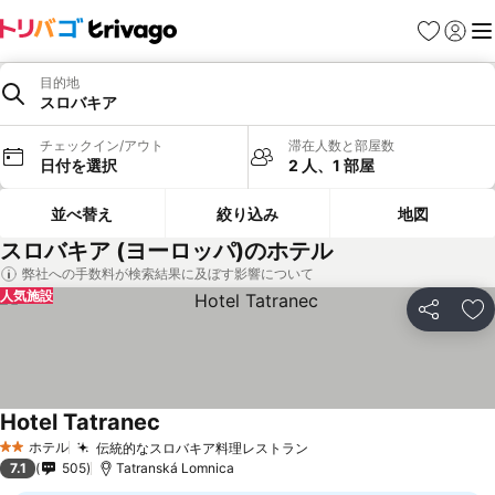
お気に入り
ログイ
メ
目的地
スロバキア
チェックイン/アウト
滞在人数と部屋数
日付を選択
2 人、1 部屋
並べ替え
絞り込み
地図
スロバキア (ヨーロッパ)のホテル
弊社への手数料が検索結果に及ぼす影響について
人気施設
シェア
お
Hotel Tatranec
ホテル
伝統的なスロバキア料理レストラン
2 ホテルのランク
7.1
505
Tatranská Lomnica