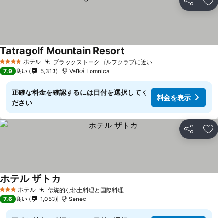
シェア
お
Tatragolf Mountain Resort
ホテル
ブラックストークゴルフクラブに近い
4 ホテルのランク
7.9
良い
5,313
Veľká Lomnica
正確な料金を確認するには日付を選択してく
料金を表示
ださい
シェア
お
ホテル ザトカ
ホテル
伝統的な郷土料理と国際料理
3 ホテルのランク
7.6
良い
1,053
Senec