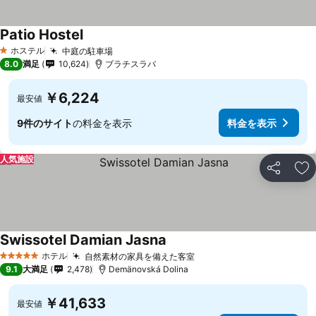
Patio Hostel
ホステル
中庭の駐車場
1 ホテルのランク
8.0
満足
10,624
ブラチスラバ
￥6,224
最安値
9件のサイト
の料金を表示
料金を表示
人気施設
シェア
お
Swissotel Damian Jasna
ホテル
自然素材の家具を備えた客室
5 ホテルのランク
9.1
大満足
2,478
Demänovská Dolina
￥41,633
最安値