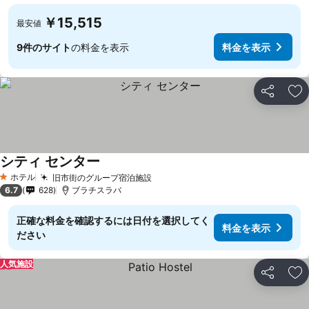
￥15,515
最安値
9件のサイト
の料金を表示
料金を表示
シェア
お
シティ センター
ホテル
旧市街のグループ宿泊施設
1 ホテルのランク
6.7
628
ブラチスラバ
正確な料金を確認するには日付を選択してく
料金を表示
ださい
人気施設
シェア
お