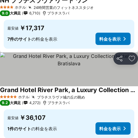
NH ブラチスラヴァ ゲート ワン
ホテル
24時間営業のフィットネススタジオ
4 ホテルのランク
9.0
大満足
6,710
ブラチスラバ
￥17,317
最安値
7件のサイト
の料金を表示
料金を表示
シェア
お
Grand Hotel River Park, a Luxury Collection Hotel, Bratislava
ホテル
ブラチスラヴァ城の丘の眺め
5 ホテルのランク
9.2
大満足
4,272
ブラチスラバ
￥36,107
最安値
1件のサイト
の料金を表示
料金を表示