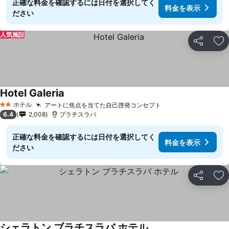
正確な料金を確認するには日付を選択してく
料金を表示
ださい
人気施設
シェア
お
Hotel Galeria
ホテル
アートに焦点を当てた自己啓発コンセプト
2 ホテルのランク
6.4
2,008
ブラチスラバ
正確な料金を確認するには日付を選択してく
料金を表示
ださい
シェア
お
シェラトン ブラチスラバ ホテル