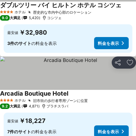
ダブルツリー バイ ヒルトン ホテル コシツェ
ホテル
歴史的な市内中心部のロケーション
4 ホテルのランク
9.0
大満足
5,420
コシツェ
￥32,980
最安値
3件のサイト
の料金を表示
料金を表示
シェア
お
Arcadia Boutique Hotel
ホテル
旧市街の歩行者専用ゾーンに位置
4 ホテルのランク
9.2
大満足
4,871
ブラチスラバ
￥18,227
最安値
7件のサイト
の料金を表示
料金を表示