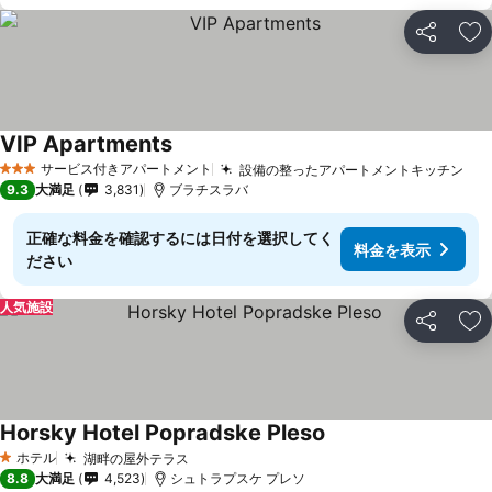
シェア
お
VIP Apartments
サービス付きアパートメント
設備の整ったアパートメントキッチン
3 ホテルのランク
9.3
大満足
3,831
ブラチスラバ
正確な料金を確認するには日付を選択してく
料金を表示
ださい
人気施設
シェア
お
Horsky Hotel Popradske Pleso
ホテル
湖畔の屋外テラス
1 ホテルのランク
8.8
大満足
4,523
シュトラプスケ プレソ