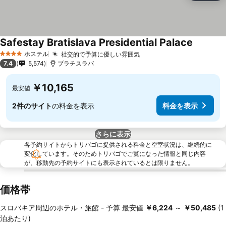
Safestay Bratislava Presidential Palace
ホステル
社交的で予算に優しい雰囲気
4 ホテルのランク
7.4
5,574
ブラチスラバ
￥10,165
最安値
2件のサイト
の料金を表示
料金を表示
さらに表示
各予約サイトからトリバゴに提供される料金と空室状況は、継続的に
変化しています。そのためトリバゴでご覧になった情報と同じ内容
が、移動先の予約サイトにも表示されているとは限りません。
価格帯
スロバキア周辺のホテル・旅館 -
予算
最安値
‎￥6,224
～
‎￥50,485
(1
泊あたり)