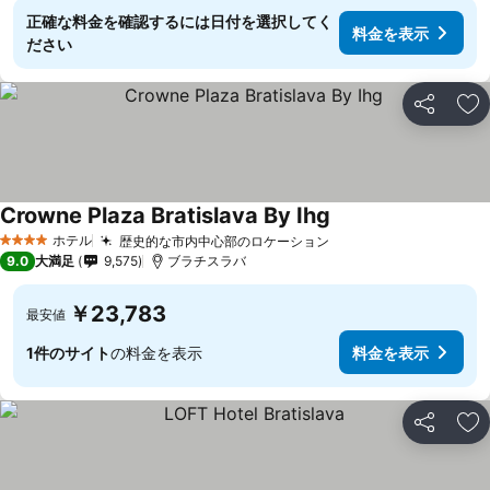
正確な料金を確認するには日付を選択してく
料金を表示
ださい
シェア
お
Crowne Plaza Bratislava By Ihg
ホテル
歴史的な市内中心部のロケーション
4 ホテルのランク
9.0
大満足
9,575
ブラチスラバ
￥23,783
最安値
1件のサイト
の料金を表示
料金を表示
シェア
お