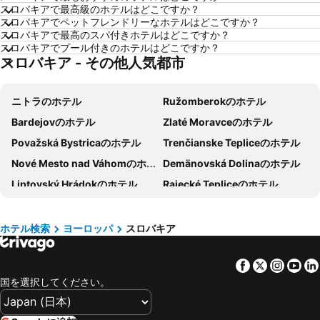
スロバキアで最高級のホテルはどこですか？
軽井沢のホテル
高知のホテル
スロバキアでペットフレンドリーなホテルはどこですか？
スロバキアで最高のスパ付きホテルはどこですか？
長崎のホテル
盛岡のホテル
スロバキアでプール付きのホテルはどこですか？
スロバキア - その他人気都市
浦安市のホテル
山梨県のホテル
福井のホテル
滋賀県のホテル
ニトラのホテル
Ružomberokのホテル
関東地方のホテル
石川県のホテル
Bardejovのホテル
Zlaté Moravceのホテル
宮城県のホテル
兵庫県のホテル
Považská Bystricaのホテル
Trenčianske Tepliceのホテル
近畿地方のホテル
鳥取県のホテル
Nové Mesto nad Váhomのホテル
Demänovská Dolinaのホテル
島根県のホテル
群馬県のホテル
Liptovský Hrádokのホテル
Rajecké Tepliceのホテル
新潟県のホテル
大阪府のホテル
Trstenáのホテル
Zvolenのホテル
愛知県のホテル
神奈川県のホテル
Banská Štiavnicaのホテル
Spišská Nová Vesのホテル
山口のホテル
九州地方のホテル
ホテル検索
ヨーロッパ
スロバキア
Senecのホテル
Malackyのホテル
栃木のホテル
愛媛県のホテル
Facebook
Twitter
Insta
Yo
Nová Lesnáのホテル
Kežmarokのホテル
国を選択してください。
Púchovのホテル
ボイニチェのホテル