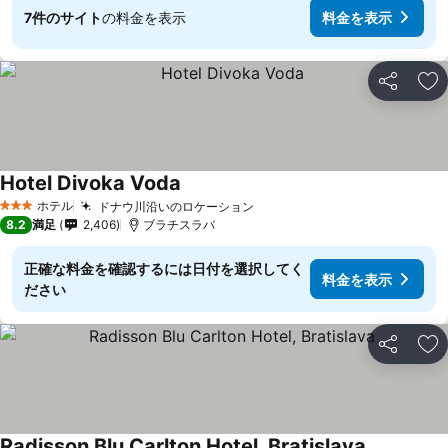
7件のサイト
の料金を表示
料金を表示
シェア
お
Hotel Divoka Voda
ホテル
ドナウ川沿いのロケーション
3 ホテルのランク
8.2
満足
2,406
ブラチスラバ
正確な料金を確認するには日付を選択してく
料金を表示
ださい
シェア
お
Radisson Blu Carlton Hotel, Bratislava