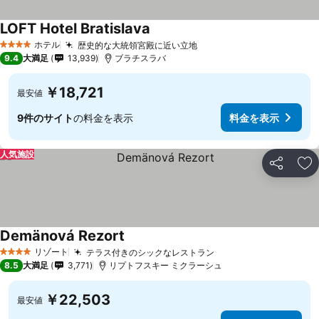
LOFT Hotel Bratislava
ホテル
歴史的な大統領宮殿に近い立地
4 ホテルのランク
9.4
大満足
13,939
ブラチスラバ
￥18,721
最安値
9件のサイト
の料金を表示
料金を表示
人気施設
シェア
お
Demänová Rezort
リゾート
テラス付きのシックなレストラン
4 ホテルのランク
8.5
大満足
3,771
リプトフスキー ミクラーシュ
￥22,503
最安値