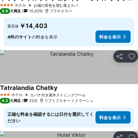
ホテル
お城の景色を望む屋上スパ
4 ホテルのランク
8.9
大満足
10,425
ブラチスラバ
￥14,403
最安値
4件のサイト
の料金を表示
料金を表示
シェア
お
Tatralandia Chatky
ホテル
カバナ付き屋外スイミングプール
3 ホテルのランク
9.3
大満足
223
リプトフスキー ミクラーシュ
正確な料金を確認するには日付を選択してく
料金を表示
ださい