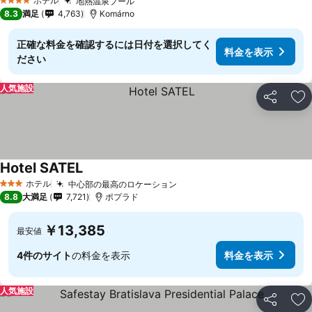
ホテル
地熱温泉プール
4 ホテルのランク
8.3
満足
4,763
Komárno
正確な料金を確認するには日付を選択してく
料金を表示
ださい
人気施設
シェア
お
Hotel SATEL
ホテル
中心部の最高のロケーション
3 ホテルのランク
8.8
大満足
7,721
ポプラド
￥13,385
最安値
4件のサイト
の料金を表示
料金を表示
人気施設
シェア
お