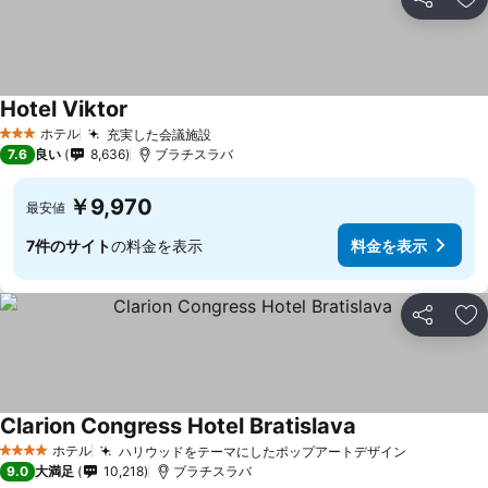
シェア
お
Hotel Viktor
ホテル
充実した会議施設
3 ホテルのランク
7.6
良い
8,636
ブラチスラバ
￥9,970
最安値
7件のサイト
の料金を表示
料金を表示
シェア
お
Clarion Congress Hotel Bratislava
ホテル
ハリウッドをテーマにしたポップアートデザイン
4 ホテルのランク
9.0
大満足
10,218
ブラチスラバ