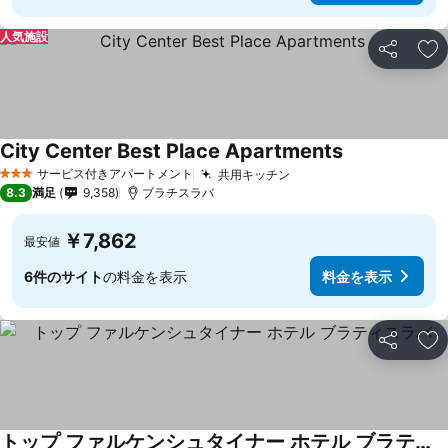
人気施設
シェア
お
City Center Best Place Apartments
サービス付きアパートメント
共用キッチン
3 ホテルのランク
8.3
満足
9,358
ブラチスラバ
￥7,862
最安値
6件のサイト
の料金を表示
料金を表示
シェア
お
トップ ファルケンシュタイナー ホテル ブラティスラバ