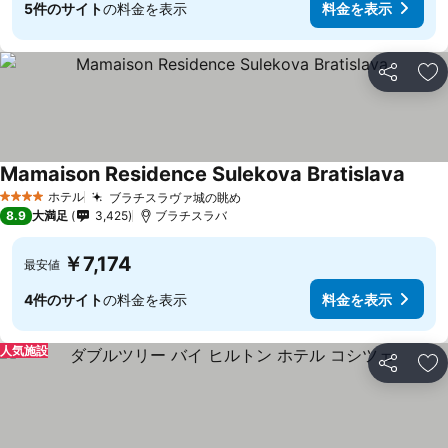
5件のサイト
の料金を表示
料金を表示
シェア
お
Mamaison Residence Sulekova Bratislava
ホテル
ブラチスラヴァ城の眺め
4 ホテルのランク
8.9
大満足
3,425
ブラチスラバ
￥7,174
最安値
4件のサイト
の料金を表示
料金を表示
人気施設
シェア
お