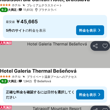
ホテル
プレミアムテラススイート
4 ホテルのランク
9.2
大満足
11,613
ブラチスラバ
￥45,665
最安値
5件のサイト
の料金を表示
料金を表示
人気施設
シェア
お
Hotel Galeria Thermal Bešeňová
ホテル
プライベート温泉プールへのアクセス
4 ホテルのランク
9.2
大満足
1,942
Bešeňová
正確な料金を確認するには日付を選択してく
料金を表示
ださい
人気施設