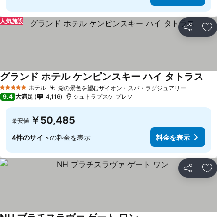
人気施設
シェア
お
グランド ホテル ケンピンスキー ハイ タトラス
ホテル
湖の景色を望むザイオン・スパ・ラグジュアリー
5 ホテルのランク
9.4
大満足
4,116
シュトラプスケ プレソ
￥50,485
最安値
4件のサイト
の料金を表示
料金を表示
シェア
お