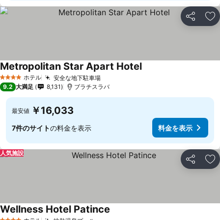
シェア
お
Metropolitan Star Apart Hotel
ホテル
安全な地下駐車場
4 ホテルのランク
9.2
大満足
8,131
ブラチスラバ
￥16,033
最安値
7件のサイト
の料金を表示
料金を表示
人気施設
シェア
お
Wellness Hotel Patince