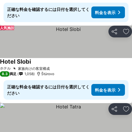
正確な料金を確認するには日付を選択してく
料金を表示
ださい
人気施設
シェア
お
Hotel Slobi
ホテル
家族向けの客室構成
8.3
満足
1,058
Štúrovo
正確な料金を確認するには日付を選択してく
料金を表示
ださい
シェア
お