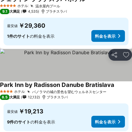
ホテル
温水屋内プール
5 ホテルのランク
9.1
大満足
4,535
ブラチスラバ
￥29,360
最安値
1件のサイト
の料金を表示
料金を表示
シェア
お
Park Inn by Radisson Danube Bratislava
ホテル
パノラマの城の景色を望むウェルネスセンター
4 ホテルのランク
8.5
大満足
12,132
ブラチスラバ
￥19,213
最安値
9件のサイト
の料金を表示
料金を表示