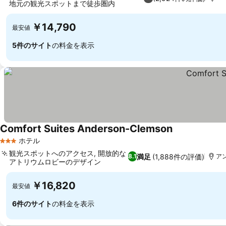
地元の観光スポットまで徒歩圏内
￥14,790
最安値
5件のサイト
の料金を表示
Comfort Suites Anderson-Clemson
ホテル
3 ホテルのランク
観光スポットへのアクセス, 開放的な
満足
(1,888件の評価)
8.1
ア
アトリウムロビーのデザイン
￥16,820
最安値
6件のサイト
の料金を表示