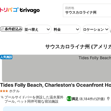
目的地
条件絞込み
並べ替え
料金
ロケーション
サウスカロライナ州 (アメリ
人気施設
Tides Folly Beach, Charleston's Oceanfront Ho
ホテル
3 ホテルのランク
プールサイドバーを併設した温水屋外
満足
(8,184件の評価)
8.3
プール, ペット同伴可能な宿泊施設