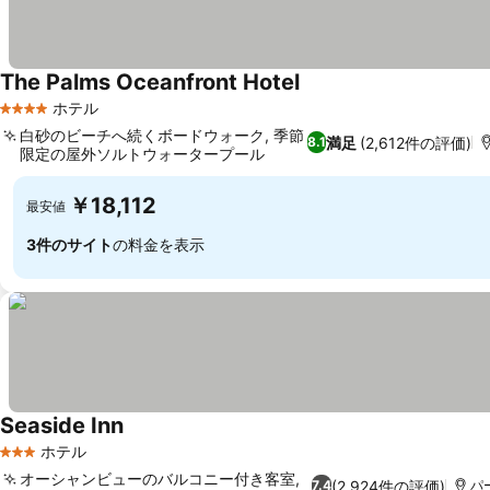
The Palms Oceanfront Hotel
ホテル
4 ホテルのランク
白砂のビーチへ続くボードウォーク, 季節
満足
(2,612件の評価)
8.1
限定の屋外ソルトウォータープール
￥18,112
最安値
3件のサイト
の料金を表示
Seaside Inn
ホテル
3 ホテルのランク
オーシャンビューのバルコニー付き客室,
(2,924件の評価)
7.4
パ