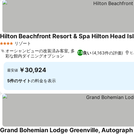
Hilton Beachfront Resort & Spa Hilton Head Is
リゾート
4 ホテルのランク
オーシャンビューの改装済み客室, 多
良い
(4,163件の評価)
7.5
ヒ
彩な館内ダイニングオプション
￥30,924
最安値
5件のサイト
の料金を表示
Grand Bohemian Lodge Greenville, Autograph 