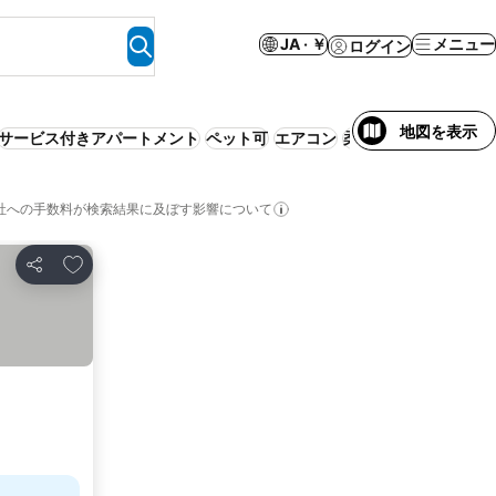
JA · ￥
メニュー
ログイン
地図を表示
サービス付きアパートメント
ペット可
エアコン
柔軟なキャンセルポ
社への手数料が検索結果に及ぼす影響について
お気に入りに追加
シェア