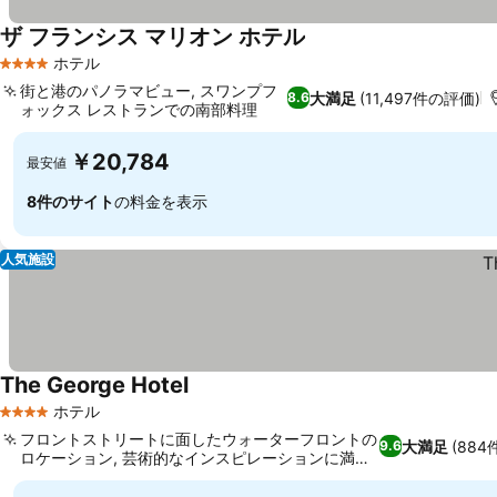
ザ フランシス マリオン ホテル
ホテル
4 ホテルのランク
街と港のパノラマビュー, スワンプフ
大満足
(11,497件の評価)
8.6
ォックス レストランでの南部料理
￥20,784
最安値
8件のサイト
の料金を表示
人気施設
The George Hotel
ホテル
4 ホテルのランク
フロントストリートに面したウォーターフロントの
大満足
(88
9.6
ロケーション, 芸術的なインスピレーションに満ち
た客室