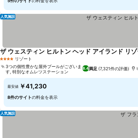
5件のサイト
の料金を表示
人気施設
ザ ウェスティン ヒルトン ヘッド アイランド リゾ
リゾート
4 ホテルのランク
3つの個性豊かな屋外プールがございま
満足
(7,321件の評価)
8.4
す, 特別なオムレツステーション
￥41,230
最安値
8件のサイト
の料金を表示
人気施設