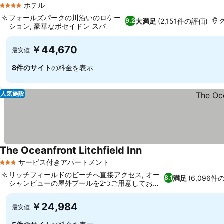
ホテル
4 ホテルのランク
フォールズパークの川沿いのロケー
大満足
(2,151件の評価)
9.2
ション, 豪華なポセイドン スパ
￥44,670
最安値
8件のサイト
の料金を表示
人気施設
The Oceanfront Litchfield Inn
サービス付きアパートメント
3 ホテルのランク
リッチフィールドのビーチへ直接アクセス, オー
満足
(6,096件
8.1
シャンビューの屋外プールを2つご用意しており
ます
￥24,984
最安値