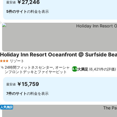
￥27,246
最安値
5件のサイト
の料金を表示
Holiday Inn Resort Oceanfront @ Surfside Be
リゾート
3 ホテルのランク
24時間フィットネスセンター, オーシャ
大満足
(6,421件の評価)
8.5
ンフロントデッキとファイヤーピット
￥15,759
最安値
7件のサイト
の料金を表示
人気施設