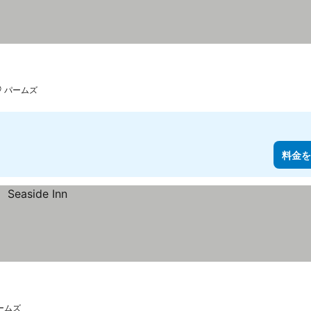
パームズ
料金を
ームズ