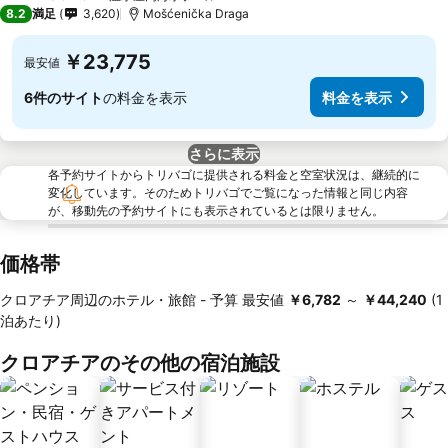
4 ホテルのランク
8.2
満足
3,620
Mošćenička Draga
￥23,775
最安値
6件のサイト
の料金を表示
料金を表示
さらに表示
各予約サイトからトリバゴに提供される料金と空室状況は、継続的に
変化しています。そのためトリバゴでご覧になった情報と同じ内容
が、移動先の予約サイトにも表示されているとは限りません。
価格帯
クロアチア周辺のホテル・旅館 -
予算
最安値
‎￥6,782
～
‎￥44,240
(1
泊あたり)
クロアチアのその他の宿泊施設