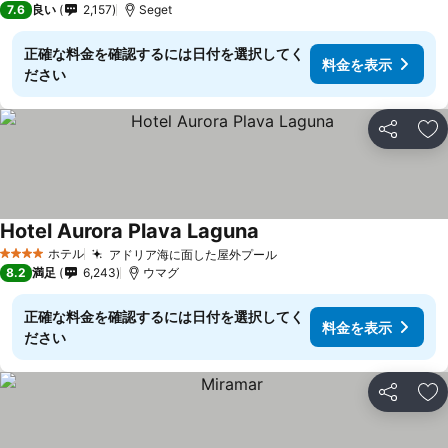
7.6
良い
2,157
Seget
正確な料金を確認するには日付を選択してく
料金を表示
ださい
シェア
お
Hotel Aurora Plava Laguna
料金を表示
ホテル
アドリア海に面した屋外プール
料金を表示
4 ホテルのランク
8.2
満足
6,243
ウマグ
正確な料金を確認するには日付を選択してく
料金を表示
ださい
シェア
お