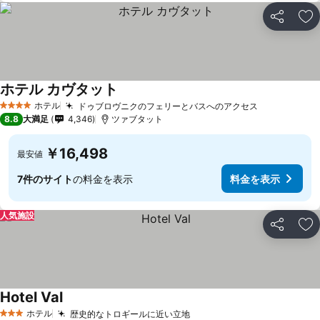
シェア
お
ホテル カヴタット
料金を表示
ホテル
ドゥブロヴニクのフェリーとバスへのアクセス
料金を表示
4 ホテルのランク
8.8
大満足
4,346
ツァブタット
￥16,498
最安値
7件のサイト
の料金を表示
料金を表示
人気施設
シェア
お
Hotel Val
料金を表示
ホテル
歴史的なトロギールに近い立地
料金を表示
3 ホテルのランク