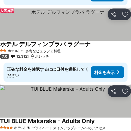
人気施設
シェア
お
ホテル デルフィンプラバ ラグーナ
料金を表示
ホテル
多彩なビュッフェ料理
料金を表示
2 ホテルのランク
7.0
12,312
ポレッチ
正確な料金を確認するには日付を選択してく
料金を表示
ださい
シェア
お
TUI BLUE Makarska - Adults Only
料金を表示
ホテル
プライベートスイムアップルームへのアクセス
料金を表示
4 ホテルのランク