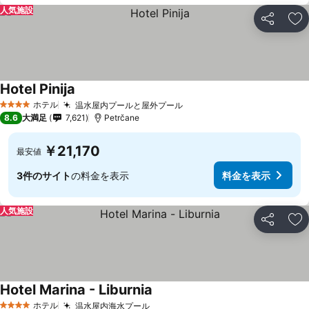
人気施設
シェア
お
Hotel Pinija
料金を表示
ホテル
温水屋内プールと屋外プール
料金を表示
4 ホテルのランク
8.6
大満足
7,621
Petrčane
￥21,170
最安値
3件のサイト
の料金を表示
料金を表示
人気施設
シェア
お
Hotel Marina - Liburnia
料金を表示
ホテル
温水屋内海水プール
料金を表示