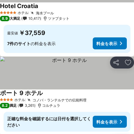
Hotel Croatia
料金を表示
ホテル
海水プール
料金を表示
5 ホテルのランク
8.9
大満足
10,417
ツァブタット
￥37,559
最安値
7件のサイト
の料金を表示
料金を表示
シェア
お
ポート 9 ホテル
料金を表示
ホテル
コノバ・ランテルナでの伝統料理
料金を表示
4 ホテルのランク
8.2
満足
3,261
コルチュラ
正確な料金を確認するには日付を選択してく
料金を表示
ださい