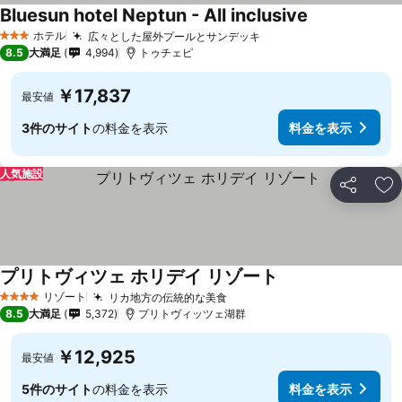
Bluesun hotel Neptun - All inclusive
料金を表示
ホテル
広々とした屋外プールとサンデッキ
料金を表示
3 ホテルのランク
8.5
大満足
4,994
トゥチェピ
￥17,837
最安値
3件のサイト
の料金を表示
料金を表示
人気施設
シェア
お
プリトヴィツェ ホリデイ リゾート
料金を表示
リゾート
リカ地方の伝統的な美食
料金を表示
4 ホテルのランク
8.5
大満足
5,372
プリトヴィッツェ湖群
￥12,925
最安値
5件のサイト
の料金を表示
料金を表示