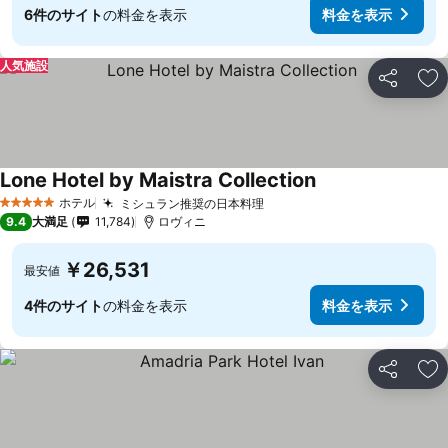
6件のサイト
の料金を表示
料金を表示
人気施設
シェア
お
Lone Hotel by Maistra Collection
料金を表示
ホテル
ミシュラン推奨の日本料理
料金を表示
5 ホテルのランク
9.4
大満足
11,784
ロヴィニ
￥26,531
最安値
4件のサイト
の料金を表示
料金を表示
シェア
お