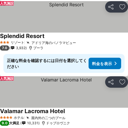
人気施設
シェア
お
Splendid Resort
料金を表示
リゾート
アドリア海のパノラマビュー
料金を表示
3 ホテルのランク
7.0
3,932
プーラ
正確な料金を確認するには日付を選択してく
料金を表示
ださい
人気施設
シェア
お
Valamar Lacroma Hotel
料金を表示
ホテル
屋内外の二つのプール
料金を表示
4 ホテルのランク
9.0
大満足
10,331
ドゥブロヴニク