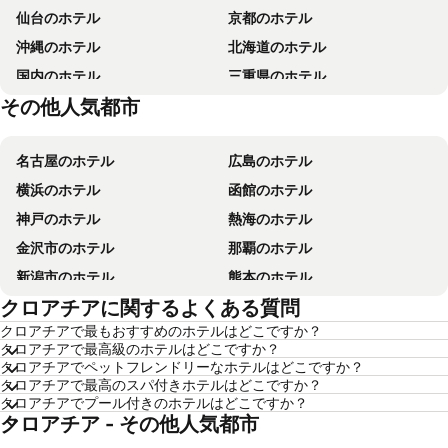
仙台のホテル
京都のホテル
沖縄のホテル
北海道のホテル
国内のホテル
三重県のホテル
その他人気都市
東京都のホテル
滋賀県のホテル
名古屋のホテル
広島のホテル
横浜のホテル
函館のホテル
神戸のホテル
熱海のホテル
金沢市のホテル
那覇のホテル
新潟市のホテル
熊本のホテル
クロアチアに関するよくある質問
箱根のホテル
ソウルのホテル
クロアチアで最もおすすめのホテルはどこですか？
鹿児島のホテル
別府のホテル
クロアチアで最高級のホテルはどこですか？
軽井沢のホテル
高知のホテル
クロアチアでペットフレンドリーなホテルはどこですか？
クロアチアで最高のスパ付きホテルはどこですか？
長崎のホテル
盛岡のホテル
クロアチアでプール付きのホテルはどこですか？
クロアチア - その他人気都市
浦安市のホテル
香川県のホテル