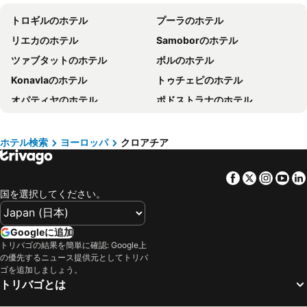
山梨県のホテル
福井のホテル
トロギルのホテル
プーラのホテル
関東地方のホテル
石川県のホテル
リエカのホテル
Samoborのホテル
宮城県のホテル
兵庫県のホテル
ツァブタットのホテル
ボルのホテル
近畿地方のホテル
鳥取県のホテル
Konavlaのホテル
トゥチェピのホテル
島根県のホテル
群馬県のホテル
オパティヤのホテル
ポドストラナのホテル
新潟県のホテル
大阪府のホテル
ポレッチのホテル
ラコヴィツァのホテル
愛知県のホテル
神奈川県のホテル
Čakovecのホテル
コルチュラのホテル
山口のホテル
九州地方のホテル
ホテル検索
ヨーロッパ
クロアチア
Povljanaのホテル
ポドゴーラのホテル
栃木のホテル
愛媛県のホテル
Facebook
Twitter
Insta
Yo
Motovunのホテル
バシュカのホテル
国を選択してください。
メドゥリンのホテル
Jastrebarskoのホテル
マカルスカのホテル
サヴドリアのホテル
Googleに追加
プナトのホテル
Pirovacのホテル
トリバゴの結果を簡単に確認: Google上
の優先するニュース提供元としてトリバ
スタリー・グラードのホテル
Kriloのホテル
ゴを追加しましょう。
Sinjのホテル
Solinのホテル
トリバゴとは
ビュゼのホテル
ラバックのホテル