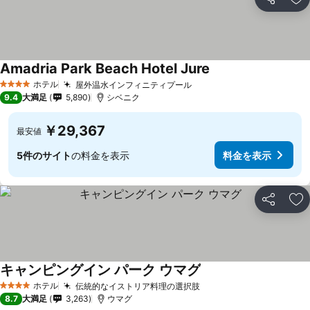
シェア
お
Amadria Park Beach Hotel Jure
料金を表示
ホテル
屋外温水インフィニティプール
料金を表示
4 ホテルのランク
9.4
大満足
5,890
シベニク
￥29,367
最安値
5件のサイト
の料金を表示
料金を表示
シェア
お
キャンピングイン パーク ウマグ
料金を表示
ホテル
伝統的なイストリア料理の選択肢
料金を表示
4 ホテルのランク
8.7
大満足
3,263
ウマグ