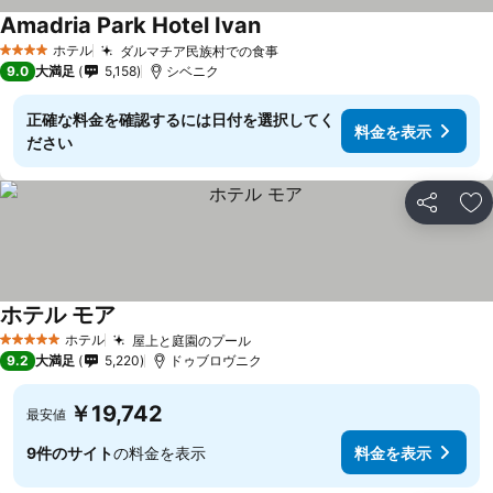
Amadria Park Hotel Ivan
料金を表示
ホテル
ダルマチア民族村での食事
料金を表示
4 ホテルのランク
9.0
大満足
5,158
シベニク
正確な料金を確認するには日付を選択してく
料金を表示
ださい
シェア
お
ホテル モア
料金を表示
ホテル
屋上と庭園のプール
料金を表示
5 ホテルのランク
9.2
大満足
5,220
ドゥブロヴニク
￥19,742
最安値
9件のサイト
の料金を表示
料金を表示