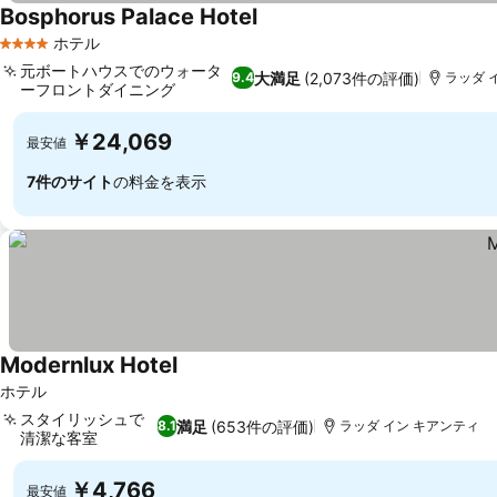
Bosphorus Palace Hotel
ホテル
4 ホテルのランク
元ボートハウスでのウォータ
大満足
(2,073件の評価)
9.4
ラッダ 
ーフロントダイニング
￥24,069
最安値
7件のサイト
の料金を表示
Modernlux Hotel
ホテル
スタイリッシュで
満足
(653件の評価)
8.1
ラッダ イン キアンティ
清潔な客室
￥4,766
最安値