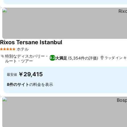
Rixos Tersane Istanbul
ホテル
5 ホテルのランク
特別なディスカバリー・
大満足
(5,354件の評価)
9.2
ラッダ イン 
ルート・ツアー
￥29,415
最安値
8件のサイト
の料金を表示