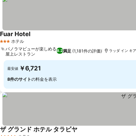
Fuar Hotel
ホテル
3 ホテルのランク
パノラマビューが楽しめる
満足
(1,181件の評価)
8.2
ラッダ イン キ
屋上レストラン
￥6,721
最安値
8件のサイト
の料金を表示
ザ グランド ホテル タラビヤ