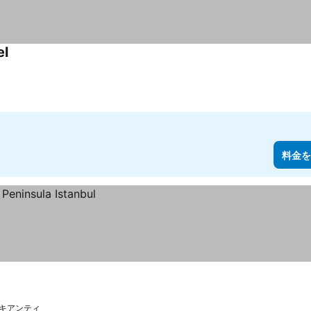
el
料金を
 キアンティ