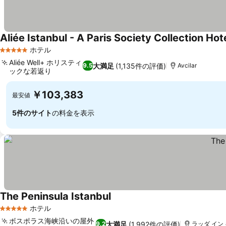
Aliée Istanbul - A Paris Society Collection Hot
ホテル
5 ホテルのランク
Aliée Well+ ホリスティ
大満足
(1,135件の評価)
9.5
Avcilar
ックな若返り
￥103,383
最安値
5件のサイト
の料金を表示
The Peninsula Istanbul
ホテル
5 ホテルのランク
ボスポラス海峡沿いの屋外
大満足
(1,992件の評価)
9.2
ラッダ イン