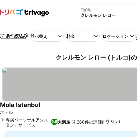
目的地
条件絞込み
並べ替え
料金
ロケーション
クレルモン レロー (トルコ)
Mola Istanbul
ホテル
専属パーソナルアシス
大満足
(4,280件の評価)
9.5
Silivri
タントサービス