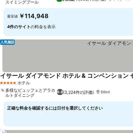
スイミングプール
￥114,948
最安値
4件のサイト
の料金を表示
人気施設
イサール ダイアモンド ホテル & コンベンション
ホテル
5 ホテルのランク
多様なビュッフェとアラカ
(3,224件の評価)
6.8
Silivri
ルトダイニング
正確な料金を確認するには日付を選択してください