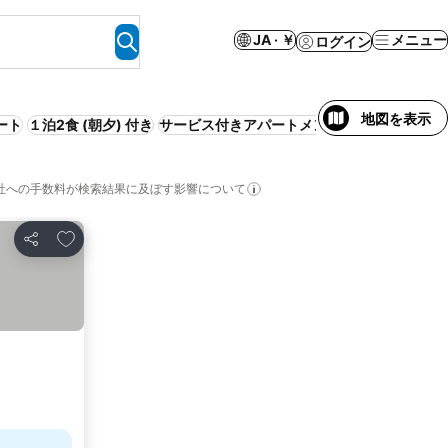
JA · ￥
メニュー
ログイン
地図を表示
ート
１泊2食 (朝夕) 付き
サービス付きアパートメント
屋内プール
社への手数料が検索結果に及ぼす影響について
お気に入りに追加
シェア