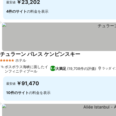
￥23,202
最安値
4件のサイト
の料金を表示
チュラーン パレス ケンピンスキー
ホテル
5 ホテルのランク
ボスポラス海峡に面したイ
大満足
(19,708件の評価)
9.4
ラッダ イ
ンフィニティプール
￥91,470
最安値
10件のサイト
の料金を表示