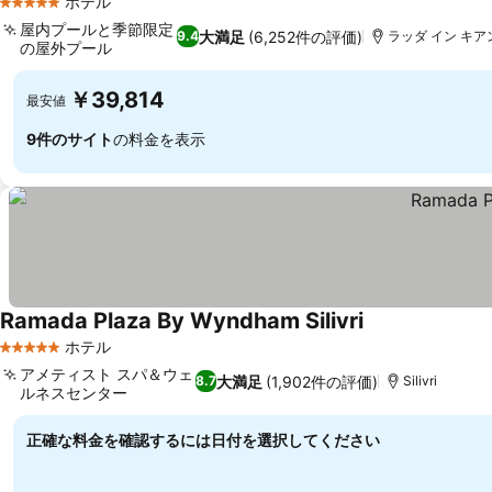
ホテル
5 ホテルのランク
屋内プールと季節限定
大満足
(6,252件の評価)
9.4
ラッダ イン キア
の屋外プール
￥39,814
最安値
9件のサイト
の料金を表示
Ramada Plaza By Wyndham Silivri
ホテル
5 ホテルのランク
アメティスト スパ＆ウェ
大満足
(1,902件の評価)
8.7
Silivri
ルネスセンター
正確な料金を確認するには日付を選択してください