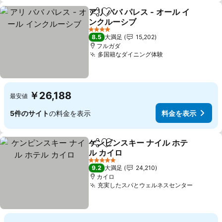
アリ ババ パレス - オール イ
シェア
お気に入りに追加
ンクルーシブ
4 ホテルのランク
8.5
大満足
15,202
フルガダ
多国籍なダイニング体験
￥26,188
最安値
5件のサイト
の料金を表示
料金を表示
ケンピンスキー ナイル ホテ
シェア
お気に入りに追加
ル カイロ
5 ホテルのランク
9.2
大満足
24,210
カイロ
充実したスパとウェルネスセンター