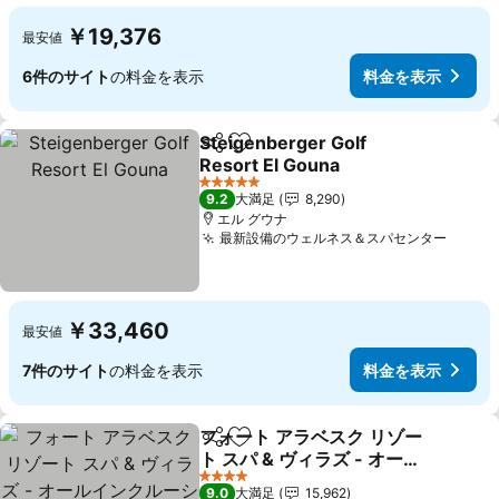
￥19,376
最安値
6件のサイト
の料金を表示
料金を表示
Steigenberger Golf
シェア
お気に入りに追加
Resort El Gouna
5 ホテルのランク
9.2
大満足
8,290
エル グウナ
最新設備のウェルネス＆スパセンター
￥33,460
最安値
7件のサイト
の料金を表示
料金を表示
フォート アラベスク リゾー
シェア
お気に入りに追加
ト スパ & ヴィラズ - オール
インクルーシブ
4 ホテルのランク
9.0
大満足
15,962