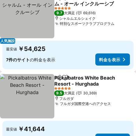
シェア
お気に入りに追加
ム - オール インクルーシブ
5 ホテルのランク
9.7
大満足
69,616
シャルムエルシェイク
特別なスポーツクラブプログラム
人気施設
￥54,625
最安値
7件のサイト
の料金を表示
料金を表示
Pickalbatros White Beach
シェア
お気に入りに追加
Resort - Hurghada
5 ホテルのランク
9.5
大満足
30,369
フルガダ
フルガダ国際空港へのアクセス
￥41,644
最安値