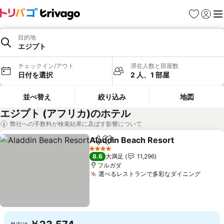
お気に入り
ログイ
メ
目的地
エジプト
チェックイン/アウト
滞在人数と部屋数
日付を選択
2 人、1 部屋
並べ替え
絞り込み
地図
エジプト (アフリカ)のホテル
弊社への手数料が検索結果に及ぼす影響について
Aladdin Beach Resort
シェア
お気に入りに追加
4 ホテルのランク
8.6
大満足
11,296
フルガダ
選べるレストランで多彩なダイニング