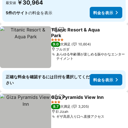
￥30,964
最安値
5件のサイト
の料金を表示
料金を表示
Titanic Resort & Aqua
シェア
お気に入りに追加
Park
4 ホテルのランク
9.0
大満足
10,604
フルガダ
あらゆる年齢層が楽しめる賑やかなエンター
テイメント
正確な料金を確認するには日付を選択してくだ
料金を表示
さい
Giza Pyramids View Inn
シェア
お気に入りに追加
3 ホテルのランク
8.7
大満足
3,205
El Jizah
ギザ高原入り口へ直接アクセス