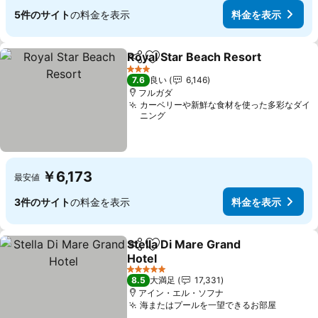
5件のサイト
の料金を表示
料金を表示
Royal Star Beach Resort
シェア
お気に入りに追加
3 ホテルのランク
7.6
良い
6,146
フルガダ
カーベリーや新鮮な食材を使った多彩なダイ
ニング
￥6,173
最安値
3件のサイト
の料金を表示
料金を表示
Stella Di Mare Grand
シェア
お気に入りに追加
Hotel
5 ホテルのランク
8.5
大満足
17,331
アイン・エル・ソフナ
海またはプールを一望できるお部屋