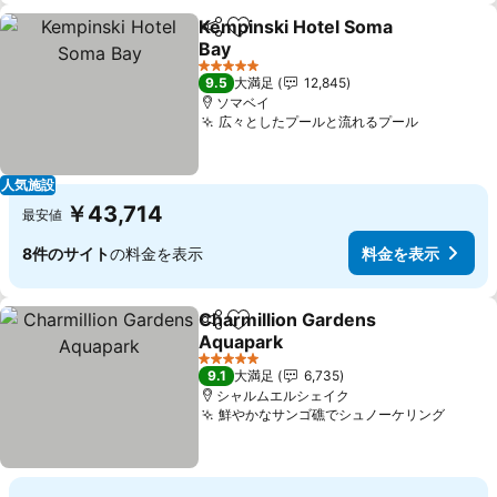
Kempinski Hotel Soma
シェア
お気に入りに追加
Bay
5 ホテルのランク
9.5
大満足
12,845
ソマベイ
広々としたプールと流れるプール
人気施設
￥43,714
最安値
8件のサイト
の料金を表示
料金を表示
Charmillion Gardens
シェア
お気に入りに追加
Aquapark
5 ホテルのランク
9.1
大満足
6,735
シャルムエルシェイク
鮮やかなサンゴ礁でシュノーケリング