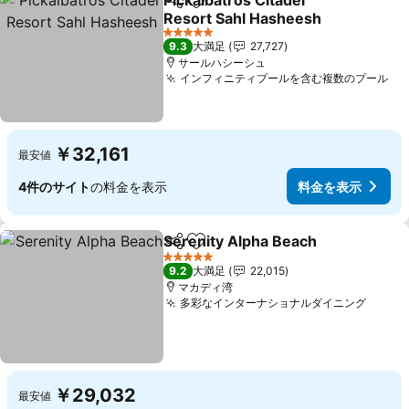
Pickalbatros Citadel
シェア
お気に入りに追加
Resort Sahl Hasheesh
5 ホテルのランク
9.3
大満足
27,727
サールハシーシュ
インフィニティプールを含む複数のプール
￥32,161
最安値
4件のサイト
の料金を表示
料金を表示
Serenity Alpha Beach
シェア
お気に入りに追加
5 ホテルのランク
9.2
大満足
22,015
マカディ湾
多彩なインターナショナルダイニング
￥29,032
最安値