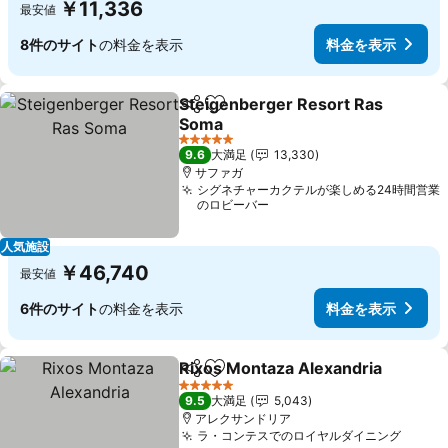
￥11,336
最安値
8件のサイト
の料金を表示
料金を表示
Steigenberger Resort Ras
シェア
お気に入りに追加
Soma
5 ホテルのランク
9.6
大満足
13,330
サファガ
シグネチャーカクテルが楽しめる24時間営業
のロビーバー
人気施設
￥46,740
最安値
6件のサイト
の料金を表示
料金を表示
Rixos Montaza Alexandria
シェア
お気に入りに追加
5 ホテルのランク
9.5
大満足
5,043
アレクサンドリア
ラ・コンテスでのロイヤルダイニング