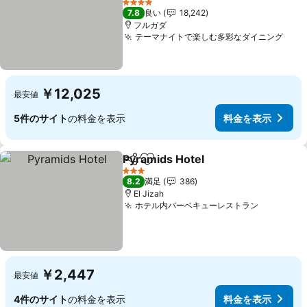
4 ホテルのランク
7.8
良い
18,242
フルガダ
テーマナイトで楽しむ多彩なダイニング
￥12,025
最安値
5件のサイト
の料金を表示
料金を表示
Pyramids Hotel
シェア
お気に入りに追加
3 ホテルのランク
8.2
満足
386
El Jizah
ホテル内バーベキューレストラン
￥2,447
最安値
4件のサイト
の料金を表示
料金を表示