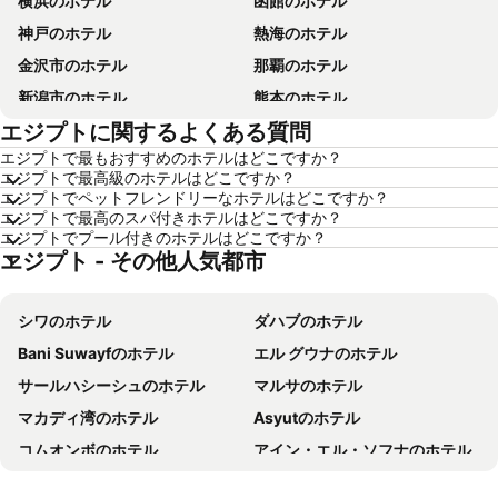
横浜のホテル
函館のホテル
神戸のホテル
熱海のホテル
金沢市のホテル
那覇のホテル
新潟市のホテル
熊本のホテル
エジプトに関するよくある質問
箱根のホテル
ソウルのホテル
エジプトで最もおすすめのホテルはどこですか？
鹿児島のホテル
別府のホテル
エジプトで最高級のホテルはどこですか？
軽井沢のホテル
高知のホテル
エジプトでペットフレンドリーなホテルはどこですか？
エジプトで最高のスパ付きホテルはどこですか？
長崎のホテル
盛岡のホテル
エジプトでプール付きのホテルはどこですか？
エジプト - その他人気都市
浦安市のホテル
山梨県のホテル
福井のホテル
滋賀県のホテル
シワのホテル
ダハブのホテル
関東地方のホテル
石川県のホテル
Bani Suwayfのホテル
エル グウナのホテル
宮城県のホテル
兵庫県のホテル
サールハシーシュのホテル
マルサのホテル
近畿地方のホテル
鳥取県のホテル
マカディ湾のホテル
Asyutのホテル
島根県のホテル
群馬県のホテル
コムオンボのホテル
アイン・エル・ソフナのホテル
新潟県のホテル
大阪府のホテル
エルクセイルのホテル
King Marioutのホテル
愛知県のホテル
神奈川県のホテル