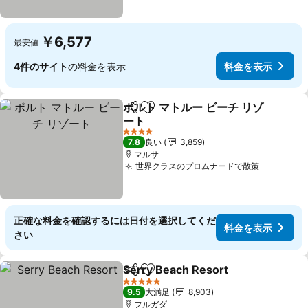
￥6,577
最安値
4件のサイト
の料金を表示
料金を表示
ポルト マトルー ビーチ リゾ
シェア
お気に入りに追加
ート
4 ホテルのランク
7.8
良い
3,859
マルサ
世界クラスのプロムナードで散策
正確な料金を確認するには日付を選択してくだ
料金を表示
さい
Serry Beach Resort
シェア
お気に入りに追加
5 ホテルのランク
9.5
大満足
8,903
フルガダ