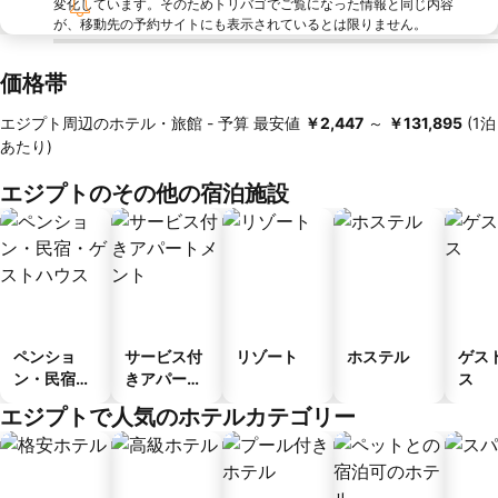
変化しています。そのためトリバゴでご覧になった情報と同じ内容
が、移動先の予約サイトにも表示されているとは限りません。
価格帯
エジプト周辺のホテル・旅館 -
予算
最安値
‎￥2,447
～
‎￥131,895
(1泊
あたり)
エジプトのその他の宿泊施設
ペンショ
サービス付
リゾート
ホステル
ゲス
ン・民宿・
きアパート
ス
ゲストハウ
メント
エジプトで人気のホテルカテゴリー
ス