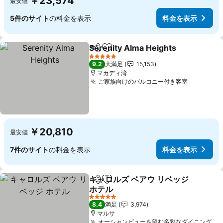
￥23,574
最安値
5件のサイト
の料金を表示
料金を表示
Serenity Alma Heights
シェア
お気に入りに追加
5 ホテルのランク
9.2
大満足
15,153
マカディ湾
ご家族向けのバルコニー付き客室
￥20,810
最安値
7件のサイト
の料金を表示
料金を表示
キャロルズ ベアウ リベッジ
シェア
お気に入りに追加
ホテル
5 ホテルのランク
8.4
満足
3,974
マルサ
オーシャンビューを望む多彩なダイニング