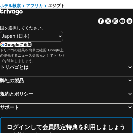
サファガのホテル
Port Saidのホテル
山口のホテル
九州地方のホテル
ホテル検索
アフリカ
エジプト
ソマベイのホテル
El Faiyumのホテル
栃木のホテル
愛媛県のホテル
Facebook
Twitter
Insta
Yo
エルアラメインのホテル
10th of Ramadan Cityのホテル
国を選択してください。
ヌエイバのホテル
El Minyaのホテル
Farafra Oasisのホテル
スエズのホテル
Googleに追加
El Mansuranのホテル
Borg El Arabのホテル
トリバゴの結果を簡単に確認: Google上
の優先するニュース提供元としてトリバ
Ismailliaのホテル
ゴを追加しましょう。
トリバゴとは
弊社の製品
規約とポリシー
サポート
ログインして会員限定特典を利用しましょう