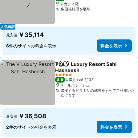
マカディ湾
多国籍料理を堪能
人気施設
￥35,114
最安値
6件のサイト
の料金を表示
料金を表示
The V Luxury Resort Sahl
シェア
お気に入りに追加
Hasheesh
5 ホテルのランク
8.9
大満足
7,132
サールハシーシュ
隣接するピラミサの施設をすべてご利用いた
だけます
￥36,508
最安値
2件のサイト
の料金を表示
料金を表示