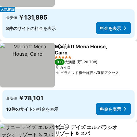
人気施設
￥131,895
最安値
8件のサイト
の料金を表示
料金を表示
Marriott Mena House,
シェア
お気に入りに追加
Cairo
5 ホテルのランク
9.0
大満足
20,708
カイロ
ピラミッド複合施設へ直接アクセス
￥78,101
最安値
10件のサイト
の料金を表示
料金を表示
サニー デイズ エル パラシオ
シェア
お気に入りに追加
リゾート & スパ