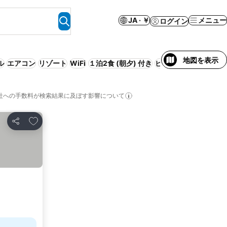
JA · ￥
メニュー
ログイン
地図を表示
ル
エアコン
リゾート
WiFi
１泊2食 (朝夕) 付き
ビーチ
サービス付き
社への手数料が検索結果に及ぼす影響について
お気に入りに追加
シェア