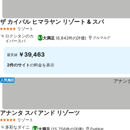
ザ カイバル ヒマラヤン リゾート & スパ
料金を表示
リゾート
5 ホテルのランク
ロクシタンのカ
大満足
(8,842件の評価)
9.1
グルマルグ
イバースパ
料金を表示
￥39,463
最安値
2件のサイト
の料金を表示
人気施設
アナンタ スパ アンド リゾーツ
料金を表示
リゾート
5 ホテルのランク
多彩なダイニ
大満足
(15,756件の評価)
8.8
Pushkar