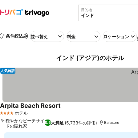
目的地
条件絞込み
並べ替え
料金
ロケーション
インド (アジア)のホテル
人気施設
Arpita Beach Resort
料金を表示
ホテル
4 ホテルのランク
穏やかなビーチサイ
大満足
(5,733件の評価)
8.5
Balasore
ドの隠れ家
料金を表示