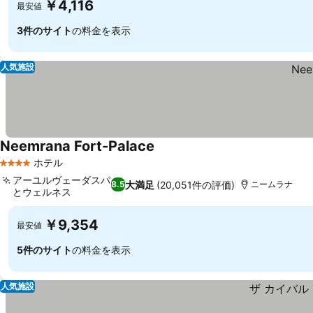
￥4,116
最安値
3件のサイト
の料金を表示
人気施設
Neemrana Fort-Palace
料金を表示
ホテル
4 ホテルのランク
アーユルヴェーダスパ
大満足
(20,051件の評価)
8.5
ニームラナ
とウェルネス
料金を表示
￥9,354
最安値
5件のサイト
の料金を表示
人気施設