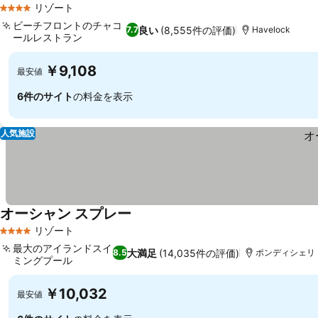
リゾート
4 ホテルのランク
ビーチフロントのチャコ
良い
(8,555件の評価)
7.7
Havelock
ールレストラン
料金を表示
￥9,108
最安値
6件のサイト
の料金を表示
人気施設
オーシャン スプレー
料金を表示
リゾート
4 ホテルのランク
最大のアイランドスイ
大満足
(14,035件の評価)
8.5
ポンディシェリ
ミングプール
料金を表示
￥10,032
最安値