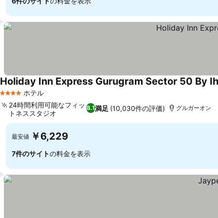
6件のサイト
の料金を表示
Holiday Inn Express Gurugram Sector 50 By I
ホテル
4 ホテルのランク
24時間利用可能なフィッ
満足
(10,030件の評価)
8.1
グルガーオン
トネススタジオ
料金を表示
￥6,229
最安値
7件のサイト
の料金を表示