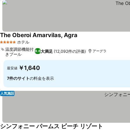
The Oberoi Amarvilas, Agra
料金を表示
ホテル
5 ホテルのランク
温度調節機能付
大満足
(12,092件の評価)
9.6
アーグラ
きプール
料金を表示
￥1,640
最安値
7件のサイト
の料金を表示
人気施設
シンフォニー パームス ビーチ リゾート
料金を表示