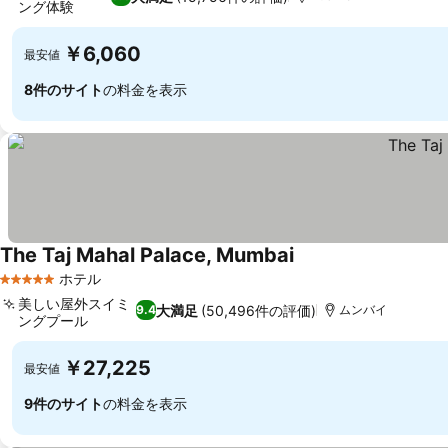
ング体験
料金を表示
￥6,060
最安値
8件のサイト
の料金を表示
The Taj Mahal Palace, Mumbai
料金を表示
ホテル
5 ホテルのランク
美しい屋外スイミ
大満足
(50,496件の評価)
9.4
ムンバイ
ングプール
料金を表示
￥27,225
最安値
9件のサイト
の料金を表示