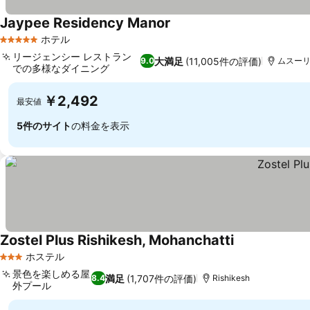
Jaypee Residency Manor
料金を表示
ホテル
5 ホテルのランク
リージェンシー レストラン
大満足
(11,005件の評価)
9.0
ムスー
での多様なダイニング
料金を表示
￥2,492
最安値
5件のサイト
の料金を表示
Zostel Plus Rishikesh, Mohanchatti
料金を表示
ホステル
3 ホテルのランク
景色を楽しめる屋
満足
(1,707件の評価)
8.4
Rishikesh
外プール
料金を表示