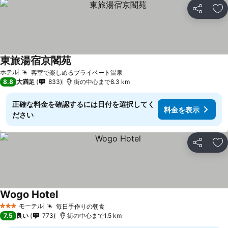
シェア
お
東旅湯宿京閣苑
料金を表示
ホテル
客室で楽しめるプライベート温泉
料金を表示
8.8
大満足
833
街の中心まで8.3 km
正確な料金を確認するには日付を選択してく
料金を表示
ださい
シェア
お
Wogo Hotel
料金を表示
モーテル
毎日手作りの朝食
料金を表示
3 ホテルのランク
7.5
良い
773
街の中心まで1.5 km