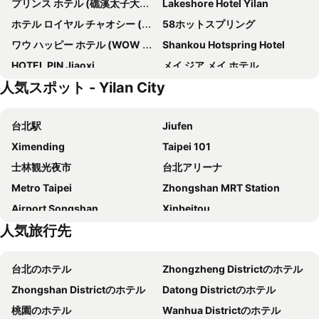
プリンス ホテル (礁溪太子大飯店)
Lakeshore Hotel Yilan
ホテル ロイヤル チャオシー (礁溪老爺大酒店)
58ホットスプリング
ワウ ハッピー ホテル (WOW 玩行旅)
Shankou Hotspring Hotel
HOTEL PIN Jiaoxi
メイ ジア メイ ホテル
人気スポット - Yilan City
ウェルスプリングバイシルクス
Meizhou Hot Spring Hotel溫泉商旅
グランド ボス ホテル
レイクショアホテル蘇澳
台北駅
Jiufen
Jin Hua Hotel
Mucha Hotel
Ximending
Taipei 101
Fairytale Yi Su Hotspring Hotel
Cuncyue Hot Spring Resort
士林観光夜市
台北アリーナ
Hive Hotel
Yamagata Kaku Hotel & Spa
Metro Taipei
Zhongshan MRT Station
エブリデイ ホット スプリング ホテル (毎日温泉旅店)
AOIKE Hot Spring Hotel
Airport Songshan
Xinbeitou
キングタウンホテル
グァン シャン センチュリー (冠翔世紀)
人気旅行先
Taipei Bridge MRT Station
Daan Park
Yunoyado Onsen-jiaoxi
デイチェンホテル
龍山寺
Taipei City Hall
Jiuwu Hotel
Chuang-tang Spring Spa Hotel
台北のホテル
Zhongzheng Districtのホテル
Beitou Hot Spring
Daan District
Anho Chew Hotel
シャンパーニュ ホテル
Zhongshan Districtのホテル
Datong Districtのホテル
Songshan District
Eastern District of Taipei
King Lo Tung Hotel
MU Jiaoxi Hotel
桃園のホテル
Wanhua Districtのホテル
Minquan W. Road MRT Station
Shipei MRT Station
沐谷親子溫泉會館
Fu Hsiang Hotel