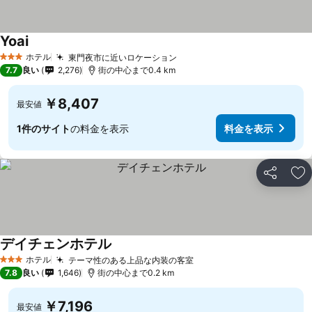
Yoai
料金を表示
ホテル
東門夜市に近いロケーション
料金を表示
3 ホテルのランク
7.7
良い
2,276
街の中心まで0.4 km
￥8,407
最安値
1件のサイト
の料金を表示
料金を表示
シェア
お
デイチェンホテル
料金を表示
ホテル
テーマ性のある上品な内装の客室
料金を表示
3 ホテルのランク
7.8
良い
1,646
街の中心まで0.2 km
￥7,196
最安値