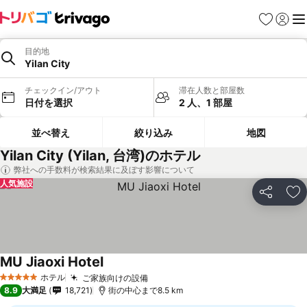
お気に入り
ログイ
メ
目的地
Yilan City
チェックイン/アウト
滞在人数と部屋数
日付を選択
2 人、1 部屋
並べ替え
絞り込み
地図
Yilan City (Yilan, 台湾)のホテル
弊社への手数料が検索結果に及ぼす影響について
人気施設
シェア
お
MU Jiaoxi Hotel
料金を表示
ホテル
ご家族向けの設備
料金を表示
5 ホテルのランク
8.9
大満足
18,721
街の中心まで8.5 km