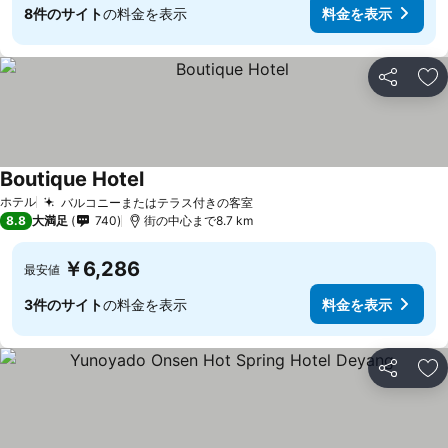
8件のサイト
の料金を表示
料金を表示
シェア
お
Boutique Hotel
料金を表示
ホテル
バルコニーまたはテラス付きの客室
料金を表示
8.8
大満足
740
街の中心まで8.7 km
￥6,286
最安値
3件のサイト
の料金を表示
料金を表示
シェア
お