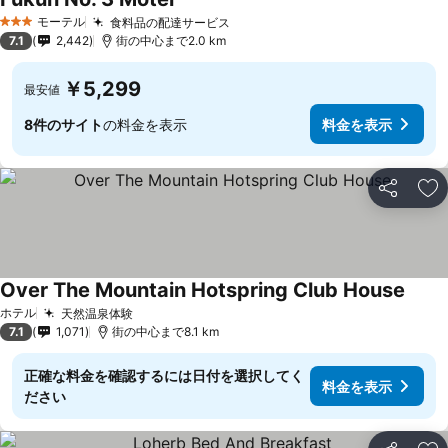
料金を表示
モーテル
食料品の配達サービス
料金を表示
3 ホテルのランク
7.1
2,442
街の中心まで2.0 km
￥5,299
最安値
8件のサイト
の料金を表示
料金を表示
シェア
お
Over The Mountain Hotspring Club House
料金
ホテル
天然温泉体験
料金を表示
7.1
1,071
街の中心まで8.1 km
正確な料金を確認するには日付を選択してく
料金を表示
ださい