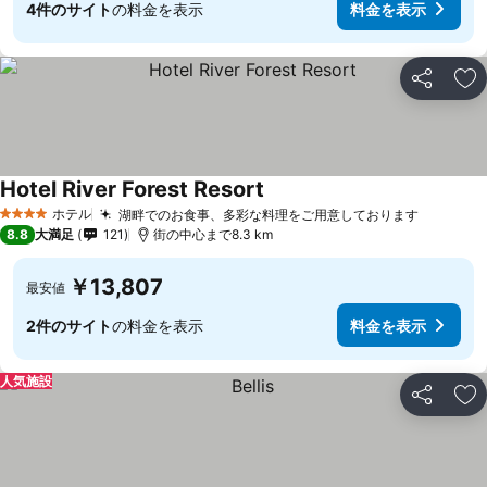
4件のサイト
の料金を表示
料金を表示
シェア
お
Hotel River Forest Resort
料金を表示
ホテル
湖畔でのお食事、多彩な料理をご用意しております
料金を表
4 ホテルのランク
8.8
大満足
121
街の中心まで8.3 km
￥13,807
最安値
2件のサイト
の料金を表示
料金を表示
人気施設
シェア
お