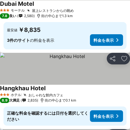
Dubai Motel
料金を表示
モーテル
屋上レストランからの眺め
料金を表示
3 ホテルのランク
7.8
良い
2,580
街の中心まで1.3 km
￥8,835
最安値
3件のサイト
の料金を表示
料金を表示
シェア
お
Hangkhau Hotel
料金を表示
ホテル
おしゃれな館内カフェ
料金を表示
3 ホテルのランク
8.9
大満足
2,835
街の中心まで0.1 km
正確な料金を確認するには日付を選択してく
料金を表示
ださい