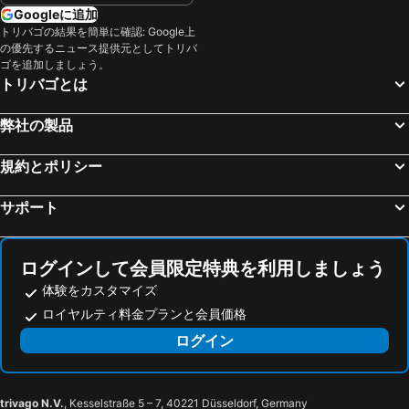
Zhongshan District, 台北県 宿泊施設 -
Datong District, 台北県 宿泊施設 -
Hefong faddism
King Hot Spring Hotel
Googleに追加
桃園, 桃園県 宿泊施設 -
Wanhua District, 台北県 宿泊施設 -
トリバゴの結果を簡単に確認: Google上
Fu Feng
カポック ホテル & リゾーツ
の優先するニュース提供元としてトリバ
Dayuan Township, 桃園県 宿泊施設 -
Songshan District, 台北県 宿泊施設 -
イスパヴィータ リゾート
Hofi Villa
ゴを追加しましょう。
Da'an District, 台北県 宿泊施設 -
高雄, 高雄市 宿泊施設 -
トリバゴとは
Yunoyado Onsen Hotel Deyang Branch
Jin
台南, 台南県 宿泊施設 -
台中, Taichung 宿泊施設 -
Lotus Beicheng Zhuang
弊社の製品
規約とポリシー
サポート
ログインして会員限定特典を利用しましょう
体験をカスタマイズ
ロイヤルティ料金プランと会員価格
ログイン
trivago N.V.
, Kesselstraße 5 – 7, 40221 Düsseldorf, Germany