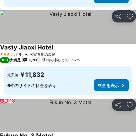
シェア
お
Vasty Jiaoxi Hotel
料金を表示
ホテル
客室専用の温泉
料金を表示
3 ホテルのランク
8.9
大満足
6,266
街の中心まで8.6 km
￥11,832
最安値
6件のサイト
の料金を表示
料金を表示
人気施設
シェア
お
Fukun No. 3 Motel