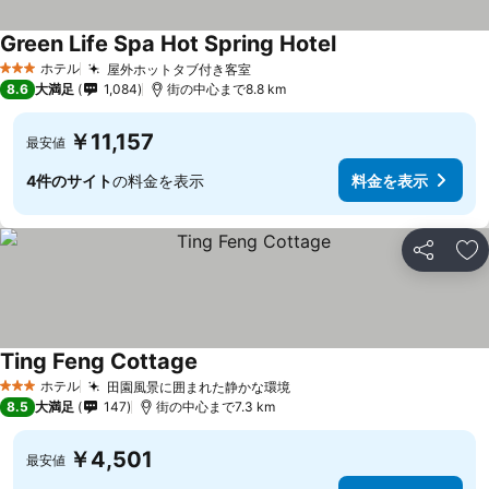
Green Life Spa Hot Spring Hotel
料金を表示
ホテル
屋外ホットタブ付き客室
料金を表示
3 ホテルのランク
8.6
大満足
1,084
街の中心まで8.8 km
￥11,157
最安値
4件のサイト
の料金を表示
料金を表示
シェア
お
Ting Feng Cottage
料金を表示
ホテル
田園風景に囲まれた静かな環境
料金を表示
3 ホテルのランク
8.5
大満足
147
街の中心まで7.3 km
￥4,501
最安値