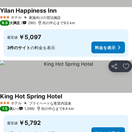
Yilan Happiness Inn
料金を表示
ホテル
家族向けの宿泊施設
料金を表示
3 ホテルのランク
9.0
大満足
290
街の中心まで9.0 km
￥5,097
最安値
3件のサイト
の料金を表示
料金を表示
シェア
お
King Hot Spring Hotel
料金を表示
ホテル
プライベートな客室内温泉
料金を表示
3 ホテルのランク
7.5
良い
1,366
街の中心まで8.4 km
￥5,792
最安値