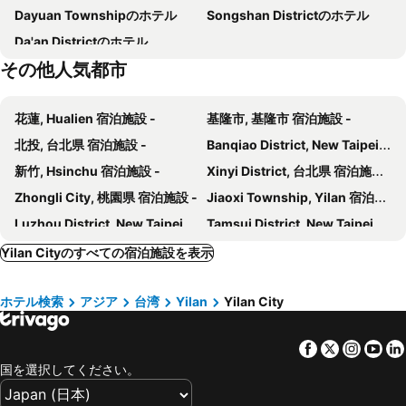
Dayuan Townshipのホテル
Songshan Districtのホテル
Yilan Brewery
Jiaoxi Train Station
Yilan Happiness Inn
Chen So Hotel
Da'an Districtのホテル
Yilan Jiaoxi Hotspring Park
Luodong Night Market
Kavalan Hotel
サン スイート ホテル
その他人気都市
Luodong Train Station
Yilan National Center for Traditional Art
Aleex Villa
スモーキング ロック リゾート (冒煙的石頭溫泉度假旅館)
Yilan Dong Shan River Park
Yilan FuShan Botanical Garden
Hotel Valletta
The Moment Hotel Yilan by Lakeshore
花蓮, Hualien 宿泊施設 -
基隆市, 基隆市 宿泊施設 -
Yilan Wushih Harbor
Xinpu MRT Station
The Archipelago
So Fun Hotel
北投, 台北県 宿泊施設 -
Banqiao District, New Taipei City 宿泊施設 -
Taipei World Trade Center Nangang Exhibition Hall
Shilin District
hōo落雨 溫泉旅店
アート スパ ホテル
新竹, Hsinchu 宿泊施設 -
Xinyi District, 台北県 宿泊施設 -
Keelung Miaokow Night Market
Yilan SuAo Coldspring
Peace Area Hot Spring Hotel
Orient Luxury Hotel-Jiaoxi
Zhongli City, 桃園県 宿泊施設 -
Jiaoxi Township, Yilan 宿泊施設 -
Vasty Jiaoxi Hotel
The Westin Yilan Resort
Luzhou District, New Taipei City 宿泊施設 -
Tamsui District, New Taipei City 宿泊施設 -
Hangkhau Hotel
N. Castle Hotel
East District, Hsinchu 宿泊施設 -
Sanchong District, New Taipei City 宿泊施設 -
Yilan Cityのすべての宿泊施設を表示
Yoai
Yilan Rose Garden Motel
Nangang District, 台北県 宿泊施設 -
Shilin District, 台北県 宿泊施設 -
Yilan Keqing Hotel
宜蘭東旅
ホテル検索
アジア
台湾
Yilan
Yilan City
Luzhu Township, 桃園県 宿泊施設 -
Wujie Township, Yilan 宿泊施設 -
Ewoo
Walden Hotel
Xindian District, New Taipei City 宿泊施設 -
Zhonghe District, New Taipei City 宿泊施設 -
宜蘭種子民宿
Buluba
Facebook
Twitter
Insta
Yo
Xinzhuang District, New Taipei City 宿泊施設 -
Luodong Township, Yilan 宿泊施設 -
Elan-Motel
Rice Which Interest
国を選択してください。
台北, 台北県 宿泊施設 -
Zhongzheng District, 台北県 宿泊施設 -
Kaili Hot Spring Hotel
Seven Fukun Hotel