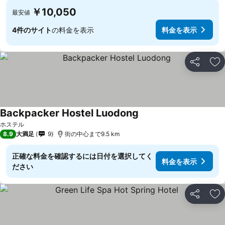
￥10,050
最安値
4件のサイト
の料金を表示
料金を表示
シェア
お
Backpacker Hostel Luodong
料金を表示
ホステル
8.9
大満足
9
街の中心まで9.5 km
正確な料金を確認するには日付を選択してく
料金を表示
ださい
シェア
お