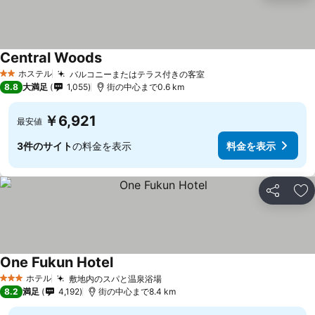
Central Woods
料金を表示
ホステル
バルコニーまたはテラス付きの客室
料金を表示
2 ホテルのランク
8.8
大満足
1,055
街の中心まで0.6 km
￥6,921
最安値
3件のサイト
の料金を表示
料金を表示
シェア
お
One Fukun Hotel
料金を表示
ホテル
敷地内のスパと温泉浴場
料金を表示
3 ホテルのランク
8.2
満足
4,192
街の中心まで8.4 km