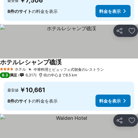
￥7,506
最安値
8件のサイト
の料金を表示
料金を表示
シェア
お
ホテルレシャンプ礁渓
料金を表示
ホテル
中華料理とビュッフェ式朝食のレストラン
料金を表示
4 ホテルのランク
8.3
満足
6,317
街の中心まで8.5 km
￥10,661
最安値
8件のサイト
の料金を表示
料金を表示
シェア
お