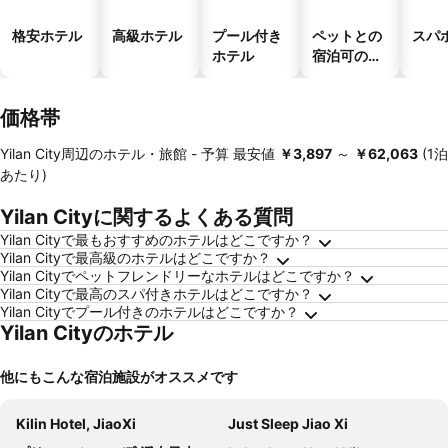
格安ホテル
高級ホテル
プール付き
ペットとの
スパ
ホテル
宿泊可のホ
テル
価格帯
Yilan City周辺のホテル・旅館 -
予算
最安値
‎￥3,897
～
‎￥62,063
(1泊
あたり)
Yilan Cityに関するよくある質問
Yilan Cityで最もおすすめのホテルはどこですか？
Yilan Cityで最高級のホテルはどこですか？
Yilan Cityでペットフレンドリーなホテルはどこですか？
Yilan Cityで最高のスパ付きホテルはどこですか？
Yilan Cityでプール付きのホテルはどこですか？
Yilan Cityのホテル
他にもこんな宿泊施設がオススメです
Kilin Hotel, JiaoXi
Just Sleep Jiao Xi