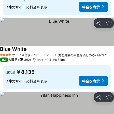
7件のサイト
の料金を表示
料金を表示
シェア
お
Blue White
料金を表示
サービス付きアパートメント
海と庭園の景色を楽しめるバルコニー
料
4 ホテルのランク
9.1
大満足
362
街の中心まで8.3 km
￥8,135
最安値
7件のサイト
の料金を表示
料金を表示
シェア
お