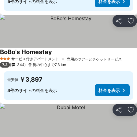
5件のサイト
の料金を表示
料金を表示
シェア
お
BoBo's Homestay
料金を表示
サービス付きアパートメント
専用のツアーとチケットサービス
料金を
3 ホテルのランク
7.3
344
街の中心まで7.3 km
￥3,897
最安値
4件のサイト
の料金を表示
料金を表示
シェア
お