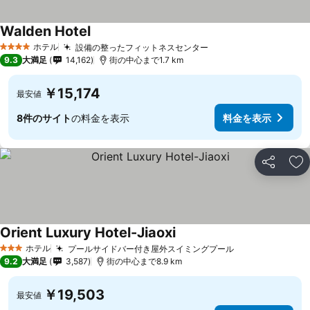
Walden Hotel
料金を表示
ホテル
設備の整ったフィットネスセンター
料金を表示
4 ホテルのランク
9.3
大満足
14,162
街の中心まで1.7 km
￥15,174
最安値
8件のサイト
の料金を表示
料金を表示
シェア
お
Orient Luxury Hotel-Jiaoxi
料金を表示
ホテル
プールサイドバー付き屋外スイミングプール
料金を表示
3 ホテルのランク
9.2
大満足
3,587
街の中心まで8.9 km
￥19,503
最安値