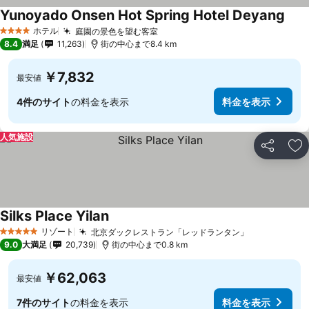
Yunoyado Onsen Hot Spring Hotel Deyang
料金
ホテル
庭園の景色を望む客室
料金を表示
4 ホテルのランク
8.4
満足
11,263
街の中心まで8.4 km
￥7,832
最安値
4件のサイト
の料金を表示
料金を表示
人気施設
シェア
お
Silks Place Yilan
料金を表示
リゾート
北京ダックレストラン「レッドランタン」
料金を表示
5 ホテルのランク
9.0
大満足
20,739
街の中心まで0.8 km
￥62,063
最安値
7件のサイト
の料金を表示
料金を表示