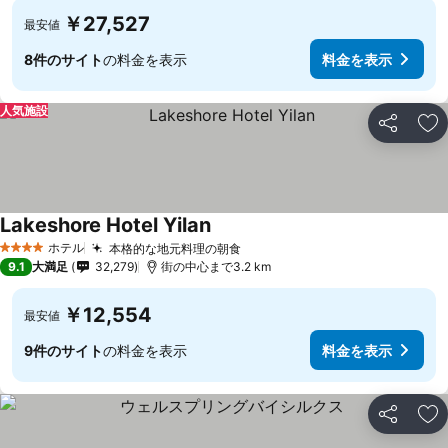
￥27,527
最安値
8件のサイト
の料金を表示
料金を表示
人気施設
シェア
お
Lakeshore Hotel Yilan
料金を表示
ホテル
本格的な地元料理の朝食
料金を表示
4 ホテルのランク
9.1
大満足
32,279
街の中心まで3.2 km
￥12,554
最安値
9件のサイト
の料金を表示
料金を表示
シェア
お