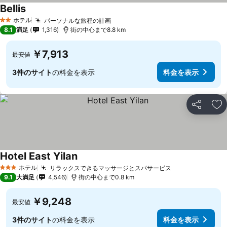
Bellis
料金を表示
ホテル
パーソナルな旅程の計画
料金を表示
2 ホテルのランク
8.1
満足
1,316
街の中心まで8.8 km
￥7,913
最安値
3件のサイト
の料金を表示
料金を表示
シェア
お
Hotel East Yilan
料金を表示
ホテル
リラックスできるマッサージとスパサービス
料金を表示
3 ホテルのランク
9.1
大満足
4,546
街の中心まで0.8 km
￥9,248
最安値
3件のサイト
の料金を表示
料金を表示