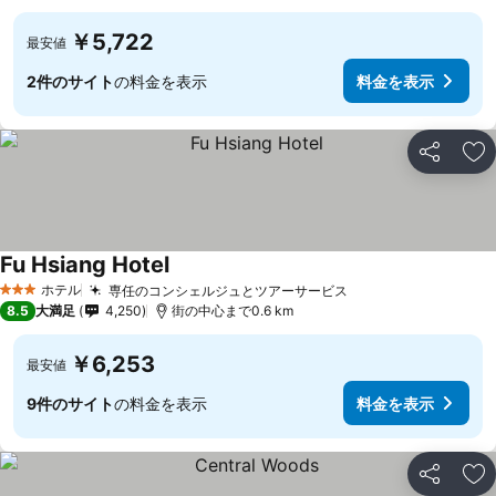
￥5,722
最安値
2件のサイト
の料金を表示
料金を表示
シェア
お
Fu Hsiang Hotel
料金を表示
ホテル
専任のコンシェルジュとツアーサービス
料金を表示
3 ホテルのランク
8.5
大満足
4,250
街の中心まで0.6 km
￥6,253
最安値
9件のサイト
の料金を表示
料金を表示
シェア
お