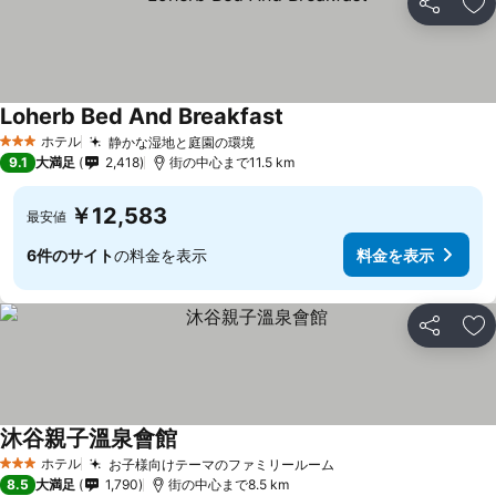
シェア
お
Loherb Bed And Breakfast
料金を表示
ホテル
静かな湿地と庭園の環境
料金を表示
3 ホテルのランク
9.1
大満足
2,418
街の中心まで11.5 km
￥12,583
最安値
6件のサイト
の料金を表示
料金を表示
シェア
お
沐谷親子溫泉會館
料金を表示
ホテル
お子様向けテーマのファミリールーム
料金を表示
3 ホテルのランク
8.5
大満足
1,790
街の中心まで8.5 km