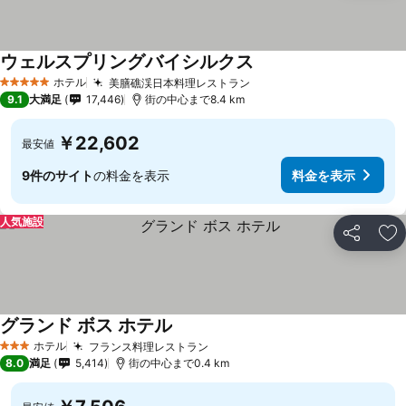
ウェルスプリングバイシルクス
料金を表示
ホテル
美膳礁渓日本料理レストラン
料金を表示
5 ホテルのランク
9.1
大満足
17,446
街の中心まで8.4 km
￥22,602
最安値
9件のサイト
の料金を表示
料金を表示
人気施設
シェア
お
グランド ボス ホテル
料金を表示
ホテル
フランス料理レストラン
料金を表示
3 ホテルのランク
8.0
満足
5,414
街の中心まで0.4 km