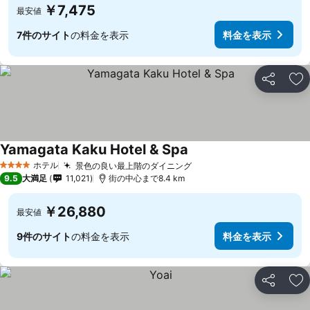
￥7,475
最安値
7件のサイト
の料金を表示
料金を表示
シェア
お
Yamagata Kaku Hotel & Spa
料金を表示
ホテル
景色の良い最上階のダイニング
料金を表示
4 ホテルのランク
9.5
大満足
11,021
街の中心まで8.4 km
￥26,880
最安値
9件のサイト
の料金を表示
料金を表示
シェア
お