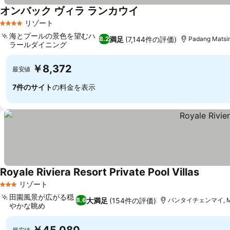
オンバック ヴィラ ランカウイ
リゾート
4 ホテルのランク
海とプールの景色を望むハ
満足
(7,144件の評価)
8.2
Padang Matsi
ラールダイニング
￥8,372
最安値
7件のサイト
の料金を表示
Royale Riviera Resort Private Pool Villas
リゾート
3 ホテルのランク
田園風景が広がる穏
大満足
(154件の評価)
8.6
パンタイチェンマイ, Mas
やかな眺め