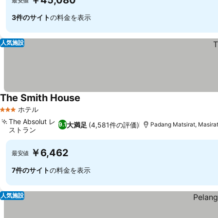
￥45,080
最安値
3件のサイト
の料金を表示
人気施設
The Smith House
ホテル
3 ホテルのランク
The Absolut レ
大満足
(4,581件の評価)
9.1
Padang Matsirat, Masi
ストラン
￥6,462
最安値
7件のサイト
の料金を表示
人気施設