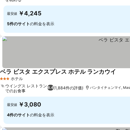
￥4,245
最安値
5件のサイト
の料金を表示
ベラ ビスタ エクスプレス ホテル ランカウイ
ホテル
3 ホテルのランク
ウイングス レストラン
(1,884件の評価)
6.4
パンタイチェンマイ, Masir
でのお食事
￥3,080
最安値
4件のサイト
の料金を表示