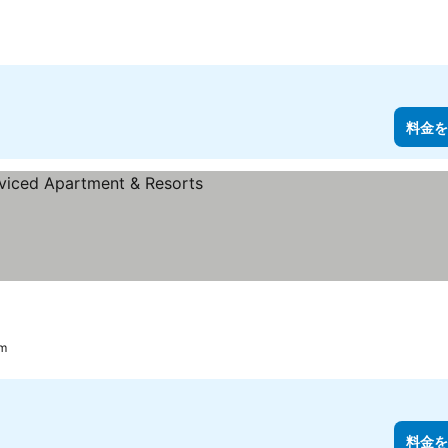
料金を
km
料金を