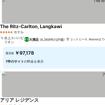
The Ritz-Carlton, Langkawi
ホテル
5 ホテルのランク
水上スパパビ
大満足
(4,369件の評価)
9.5
コック ビーチ, Masiratまで4
リオン
￥97,178
最安値
7件のサイト
の料金を表示
アリア レジデンス