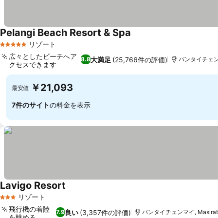
Pelangi Beach Resort & Spa
リゾート
5 ホテルのランク
広々としたビーチへア
大満足
(25,766件の評価)
8.8
パンタイチェンマイ
クセスできます
￥21,093
最安値
7件のサイト
の料金を表示
Lavigo Resort
リゾート
3 ホテルのランク
飛行機の着陸
良い
(3,357件の評価)
7.9
パンタイチェンマイ, Masirat
を眺める