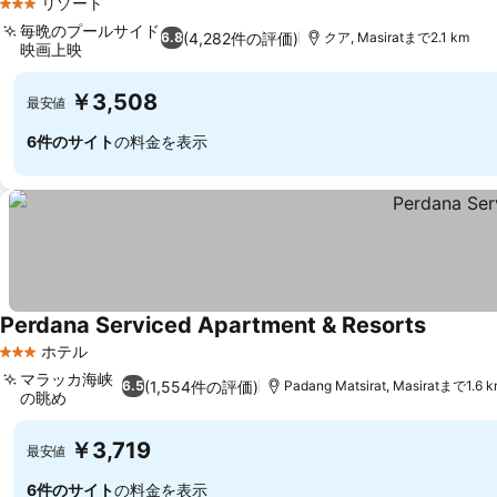
リゾート
3 ホテルのランク
毎晩のプールサイド
(4,282件の評価)
6.8
クア, Masiratまで2.1 km
映画上映
￥3,508
最安値
6件のサイト
の料金を表示
Perdana Serviced Apartment & Resorts
ホテル
3 ホテルのランク
マラッカ海峡
(1,554件の評価)
6.5
Padang Matsirat, Masiratまで1.6 
の眺め
￥3,719
最安値
6件のサイト
の料金を表示