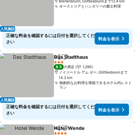
Breitenbrunn, Göttlesbrunnまで12.4 km
オーストリアとハンガリーの郷土料理
料金
人気施設
正確な料金を確認するには日付を選択してくだ
料金を表示
さい
Das Stadthaus
シェア
お気に入りに追加
料金を表示
3 ホテルのランク
8.5
大満足
1,290
ノイジードル アム ゼー, Göttlesbrunnまで
14.3 km
独創的なお料理を堪能できるホテル内レスト
ラン
人気施設
正確な料金を確認するには日付を選択してくだ
料金を表示
さい
Hotel Wende
シェア
お気に入りに追加
料金を表示