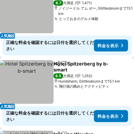
4 ホテルのランク
8.7
大満足
1,471
ノイジードル アム ゼー, Göttlesbrunnまで15.1
km
とっておきのグルメ体験
料金を表示
人気施設
正確な料金を確認するには日付を選択してくだ
料金を表示
さい
Hotel Spitzerberg by b-
シェア
お気に入りに追加
smart
料金を表示
8.5
大満足
1,253
Hundsheim, Göttlesbrunnまで15.1 km
飛行場の眺めとアクティビティ
料金を表示
人気施設
正確な料金を確認するには日付を選択してくだ
料金を表示
さい