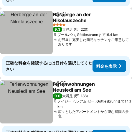
Herberge an der
シェア
お気に入りに追加
Nikolauszeche
料金を表示
4 ホテルのランク
9.3
大満足
220
プールバハ, Göttlesbrunnまで16.4 km
お部屋に充実した簡易キッチンをご用意して
おります
正確な料金を確認するには日付を選択してくだ
料金を表示
さい
Ferienwohnungen
シェア
お気に入りに追加
Neusiedl am See
料金を表示
9.0
大満足
188
ノイジードル アム ゼー, Göttlesbrunnまで14.1
km
広々としたアパートメントから望む庭園の景
色