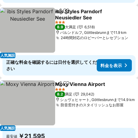
ibis Styles Parndorf
シェア
お気に入りに追加
Neusiedler See
料金を表示
3 ホテルのランク
8.9
大満足
6,518
パルンドルフ, Göttlesbrunnまで11.9 km
24時間対応のロビーバーとレセプション
料金
人気施設
正確な料金を確認するには日付を選択してくだ
料金を表示
さい
Moxy Vienna Airport
シェア
お気に入りに追加
料金
3 ホテルのランク
8.2
満足
29,042
シュヴェヒャート, Göttlesbrunnまで14.9 km
防音窓付きのスタイリッシュなお部屋
料金
人気施設
￥21,595
最安値