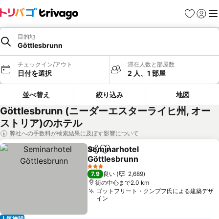
お気に入り
ログイ
メ
目的地
Göttlesbrunn
チェックイン/アウト
滞在人数と部屋数
日付を選択
2 人、1 部屋
並べ替え
絞り込み
地図
Göttlesbrunn (ニーダーエスターライヒ州, オー
ストリア)のホテル
弊社への手数料が検索結果に及ぼす影響について
Seminarhotel
シェア
お気に入りに追加
Göttlesbrunn
料金を表示
3 ホテルのランク
7.9
良い
2,689
街の中心まで2.0 km
ゴットフリート・クンプフ氏による建築デザ
イン
人気施設