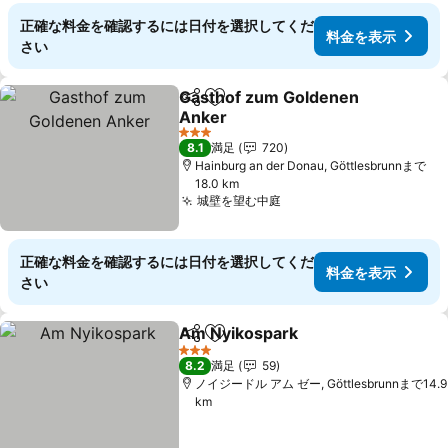
正確な料金を確認するには日付を選択してくだ
料金を表示
さい
Gasthof zum Goldenen
シェア
お気に入りに追加
Anker
料金を表示
3 ホテルのランク
8.1
満足
720
Hainburg an der Donau, Göttlesbrunnまで
18.0 km
城壁を望む中庭
料金を表示
正確な料金を確認するには日付を選択してくだ
料金を表示
さい
Am Nyikospark
シェア
お気に入りに追加
料金を表示
3 ホテルのランク
8.2
満足
59
ノイジードル アム ゼー, Göttlesbrunnまで14.9
km