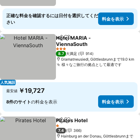
正確な料金を確認するには日付を選択してくだ
料金を表示
さい
Hotel MARIA -
シェア
お気に入りに追加
ViennaSouth
料金を表示
3 ホテルのランク
8.7
大満足
914
Gramatneusiedl, Göttlesbrunnまで19.0 km
様々なご旅行の拠点として最適です
料金を
人気施設
￥19,727
最安値
8件のサイト
の料金を表示
料金を表示
Pirates Hotel
シェア
お気に入りに追加
料金を表示
1 ホテルのランク
7.4
366
Hainburg an der Donau, Göttlesbrunnまで