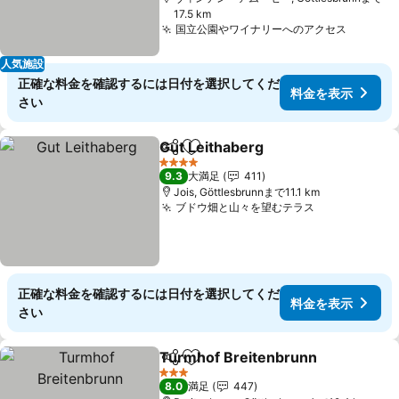
17.5 km
国立公園やワイナリーへのアクセス
料金を
人気施設
正確な料金を確認するには日付を選択してくだ
料金を表示
さい
Gut Leithaberg
シェア
お気に入りに追加
料金を表示
4 ホテルのランク
9.3
大満足
411
Jois, Göttlesbrunnまで11.1 km
ブドウ畑と山々を望むテラス
料金を表示
正確な料金を確認するには日付を選択してくだ
料金を表示
さい
Turmhof Breitenbrunn
シェア
お気に入りに追加
料
3 ホテルのランク
8.0
満足
447