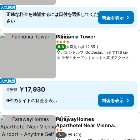
人気施設
正確な料金を確認するには日付を選択してくだ
料金を表示
さい
Pannonia Tower
シェア
お気に入りに追加
料金を表
4 ホテルのランク
8.6
大満足
12,551
パルンドルフ, Göttlesbrunnまで11.6 km
デザイナーアウトレットへ直接アクセス
料金
人気施設
￥17,930
最安値
9件のサイト
の料金を表示
料金を表示
FarawayHomes
シェア
お気に入りに追加
Aparthotel Near Vienna
Airport - Anytime Self
料金を表示
2 ホテルのランク
6.1
120
Check-In