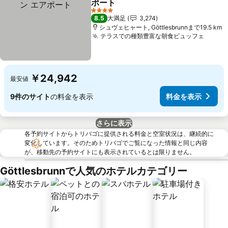
ポート
料金を表示
4 ホテルのランク
8.5
大満足
3,274
シュヴェヒャート, Göttlesbrunnまで19.5 km
テラスでの種類豊富な朝食ビュッフェ
料金
￥24,942
最安値
9件のサイト
の料金を表示
料金を表示
さらに表示
各予約サイトからトリバゴに提供される料金と空室状況は、継続的に
変化しています。そのためトリバゴでご覧になった情報と同じ内容
が、移動先の予約サイトにも表示されているとは限りません。
Göttlesbrunnで人気のホテルカテゴリー