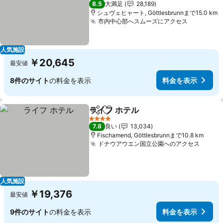
8.5
大満足
28,189
シュヴェヒャート, Göttlesbrunnまで15.0 km
市内中心部へスムーズにアクセス
料金を表
人気施設
￥20,645
最安値
8件のサイト
の料金を表示
料金を表示
ライフ ホテル
シェア
お気に入りに追加
料金を表示
4 ホテルのランク
7.8
良い
13,034
Fischamend, Göttlesbrunnまで10.8 km
ドナウアウエン国立公園へのアクセス
料金
人気施設
￥19,376
最安値
9件のサイト
の料金を表示
料金を表示