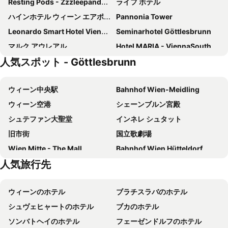
Resting Pods - Zzzleepandgo Wien Airport
ライフ ホテル
ハインホテル ウィーン エアポート
Pannonia Tower
Leonardo Smart Hotel Vienna Airport
Seminarhotel Göttlesbrunn
マルク アウレアル
Hotel MARIA - ViennaSouth
人気スポット - Göttlesbrunn
Das Reinisch Just Rooms
Gasthaus Paus
Haus Königshofer
Nils am See - ADULTS ONLY
ウィーン中央駅
Bahnhof Wien-Meidling
ウィーン空港
シェーンブルン宮殿
シュテファン大聖堂
インネレ シュタット
旧市街
国立歌劇場
Wien Mitte - The Mall
Bahnhof Wien Hütteldorf
人気旅行先
U2 Station Stadion
Karlsplatz Parkanlagen
ウィーン市庁舎
バーンホーフシティ ヴィーン ヴェスト
ウィーンのホテル
ブラチスラバのホテル
ホーフブルク宮殿
City Airport Train
シュヴェヒャートのホテル
ブカのホテル
Favoriten
ブラチスラヴァ城
ソンバトヘイのホテル
フェーゼンドルフのホテル
Landstraße
マリアヒルファー通り