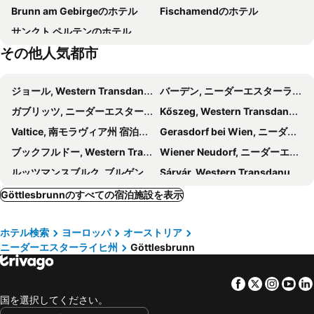
Brunn am Gebirgeのホテル
Fischamendのホテル
Archäologischer Park Carnuntum
Parndorf Designer Outlet
サンクト ペルテンのホテル
Neusiedler See
Neziderské jazero
その他人気都市
Hauptplatz
Lobau
Devin Castle
Leopoldstraße
ジョール, Western Transdanubia 宿泊施設 -
バーデン, ニーダーエスターライヒ州 宿泊施設 -
Ružinov
Kostol sv. Štefana
ガブリッツ, ニーダーエスターライヒ州 宿泊施設 -
Kőszeg, Western Transdanubia 宿泊施設 -
Kútiky
Ondrej Nepela Arena
Valtice, 南モラヴィア州 宿泊施設 -
Gerasdorf bei Wien, ニーダーエスターライヒ州 宿泊施設 -
Friedhof St. Marx
ブックフルドー, Western Transdanubia 宿泊施設 -
Wiener Neudorf, ニーダーエスターライヒ州 宿泊施設 -
ルッツマンスブルク, ブルゲンラント州 宿泊施設 -
Sárvár, Western Transdanubia 宿泊施設 -
Perchtoldsdorf, ニーダーエスターライヒ州 宿泊施設 -
Klosterneuburg, ニーダーエスターライヒ州 宿泊施設 -
Göttlesbrunnのすべての宿泊施設を表示
Tulln an der Donau, ニーダーエスターライヒ州 宿泊施設 -
Breclav, 南モラヴィア州 宿泊施設 -
ホテル検索
ヨーロッパ
オーストリア
ミクロフ, 南モラヴィア州 宿泊施設 -
パルンドルフ, ブルゲンラント州 宿泊施設 -
ニーダーエスターライヒ州
Göttlesbrunn
Guntramsdorf, ニーダーエスターライヒ州 宿泊施設 -
Breitenfurt bei Wien, ニーダーエスターライヒ州 宿泊施設 -
ダーンスタイン, ニーダーエスターライヒ州 宿泊施設 -
Himberg, ニーダーエスターライヒ州 宿泊施設 -
Facebook
Twitter
Insta
Yo
ウィーン, ウイーン 宿泊施設 -
ブラチスラバ, ブラチスラヴァ州 宿泊施設 -
国を選択してください。