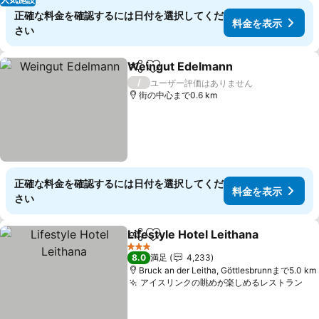
正確な料金を確認するには日付を選択してくだ
料金を表示
さい
Weingut Edelmann
シェア
お気に入りに追加
料金を
/
ユーザー評価はありません
街の中心まで0.6 km
正確な料金を確認するには日付を選択してくだ
料金を表示
さい
Lifestyle Hotel Leithana
シェア
お気に入りに追加
料
3 ホテルのランク
8.0
満足
4,233
Bruck an der Leitha, Göttlesbrunnまで5.0 km
アイスリンクの眺めが楽しめるレストラン
料