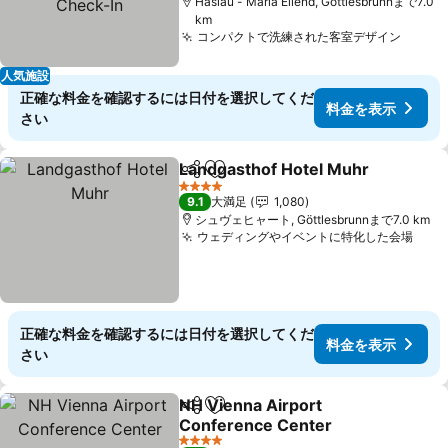
Haslau - Maria Ellend, Göttlesbrunnまで7.0
km
コンパクトで洗練された客室デザイン
料金
人気施設
正確な料金を確認するには日付を選択してくだ
料金を表示
さい
Landgasthof Hotel Muhr
シェア
お気に入りに追加
4 ホテルのランク
9.1
大満足
1,080
シュヴェヒャート, Göttlesbrunnまで7.0 km
ウェディングやイベントに特化した会場
料金
正確な料金を確認するには日付を選択してくだ
料金を表示
さい
NH Vienna Airport
シェア
お気に入りに追加
Conference Center
料金を表示
4 ホテルのランク