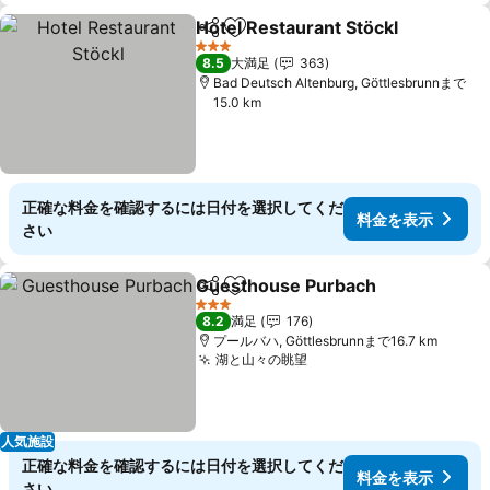
Hotel Restaurant Stöckl
シェア
お気に入りに追加
料
3 ホテルのランク
8.5
大満足
363
Bad Deutsch Altenburg, Göttlesbrunnまで
15.0 km
正確な料金を確認するには日付を選択してくだ
料金を表示
さい
Guesthouse Purbach
シェア
お気に入りに追加
料金
3 ホテルのランク
8.2
満足
176
プールバハ, Göttlesbrunnまで16.7 km
湖と山々の眺望
料金を表示
人気施設
正確な料金を確認するには日付を選択してくだ
料金を表示
さい