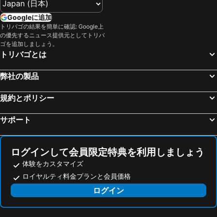
シュヴェヒャート, ニーダーエスターライヒ州 宿泊施設 -
Brunn am Gebirge, ニーダーエスターライヒ州 宿泊施設 -
フェーゼンドルフ, ニーダーエスターライヒ州 宿泊施設 -
サンクト ペルテン, ニーダーエスターライヒ州 宿泊施設 -
Googleに追加
トリバゴの結果を簡単に確認: Google上
Fischamend, ニーダーエスターライヒ州 宿泊施設 -
ショプロン, Western Transdanubia 宿泊施設 -
の優先するニュース提供元としてトリバ
ザルツブルク, ザルツブルク 宿泊施設 -
インスブルック, チロル 宿泊施設 -
ゴを追加しましょう。
トリバゴとは
ハルシュタット, オーバーエスターライヒ州 宿泊施設 -
グラーツ, シュタイアーマルク 宿泊施設 -
リンツ, オーバーエスターライヒ州 宿泊施設 -
バート・イシュル, オーバーエスターライヒ州 宿泊施設 -
弊社の製品
オーバートラウン, オーバーエスターライヒ州 宿泊施設 -
規約とポリシー
サポート
ログインして会員限定特典を利用しましょう
体験をカスタマイズ
ロイヤルティ料金プランと会員価格
ログイン