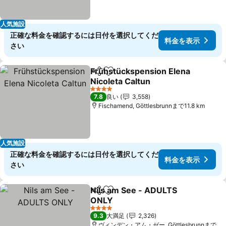
人気施設
正確な料金を確認するには日付を選択してくだ
料金を表示
さい
Frühstückspension Elena
シェア
お気に入りに追加
Nicoleta Caltun
料金を表示
4 ホテルのランク
7.8
良い
3,558
Fischamend, Göttlesbrunnまで11.8 km
人気施設
正確な料金を確認するには日付を選択してくだ
料金を表示
さい
Nils am See - ADULTS
シェア
お気に入りに追加
ONLY
料金を表示
4 ホテルのランク
9.3
大満足
2,326
ヴィンデン・アム・ゼー, Göttlesbrunnまで