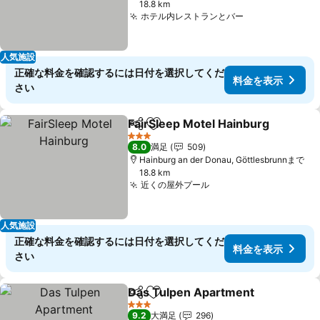
18.8 km
ホテル内レストランとバー
料金を表示
人気施設
正確な料金を確認するには日付を選択してくだ
料金を表示
さい
FairSleep Motel Hainburg
シェア
お気に入りに追加
3 ホテルのランク
8.0
満足
509
Hainburg an der Donau, Göttlesbrunnまで
18.8 km
近くの屋外プール
料金を表示
人気施設
正確な料金を確認するには日付を選択してくだ
料金を表示
さい
Das Tulpen Apartment
シェア
お気に入りに追加
料
3 ホテルのランク
9.2
大満足
296