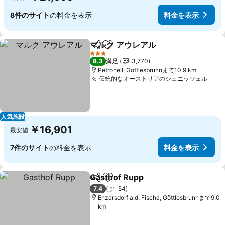
8件のサイト
の料金を表示
料金を表示
マルク アウレアル
シェア
お気に入りに追加
料金を表
3 ホテルのランク
8.3
満足
3,770
Petronell, Göttlesbrunnまで10.9 km
伝統的なオーストリアのシュニッツェル
料金
人気施設
￥16,901
最安値
7件のサイト
の料金を表示
料金を表示
Gasthof Rupp
シェア
お気に入りに追加
料金を表示
7.4
54
Enzersdorf a.d. Fischa, Göttlesbrunnまで9.0
km