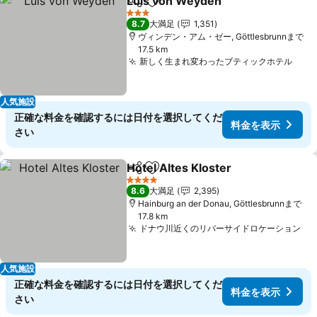
Luis von Weyden
シェア
お気に入りに追加
料金を表
3 ホテルのランク
8.7
大満足
1,351
ヴィンデン・アム・ゼー, Göttlesbrunnまで
17.5 km
新しく生まれ変わったブティックホテル
料金
人気施設
正確な料金を確認するには日付を選択してくだ
料金を表示
さい
Hotel Altes Kloster
シェア
お気に入りに追加
料金を
4 ホテルのランク
8.6
大満足
2,395
Hainburg an der Donau, Göttlesbrunnまで
17.8 km
ドナウ川近くのリバーサイドロケーション
料
人気施設
正確な料金を確認するには日付を選択してくだ
料金を表示
さい