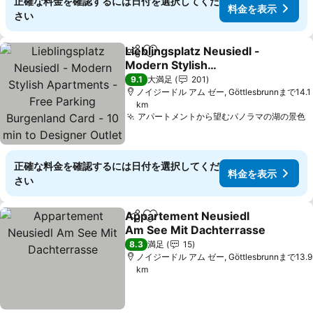
正確な料金を確認するには日付を選択してくだ
料金を表示
さい
Lieblingsplatz Neusiedl -
シェア
お気に入りに追加
Modern Stylish
Apartments - Free
料金を表示
9.1
大満足
201
Parking Burgenland Card
ノイジードル アム ゼー, Göttlesbrunnまで14.1
km
- 10 min to Designer
アパートメントから望むパノラマの湖の景色
Outlet Parndorf and Lake
Neusiedl
正確な料金を確認するには日付を選択してくだ
料金を表示
さい
Appartement Neusiedl
シェア
お気に入りに追加
Am See Mit Dachterrasse
料金を表示
8.3
満足
15
ノイジードル アム ゼー, Göttlesbrunnまで13.9
km