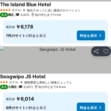
The Island Blue Hotel
ホテル
観光スポットに近い最高のロケーション
4 ホテルのランク
8.0
満足
5,421
街の中心まで1.1 km
￥6,178
最安値
7件のサイト
の料金を表示
料金を表示
シェア
お
Seogwipo JS Hotel
ホテル
種類豊富な美味しい朝食ビュッフェ
3 ホテルのランク
8.5
大満足
5,307
街の中心まで4.6 km
￥6,014
最安値
8件のサイト
の料金を表示
料金を表示