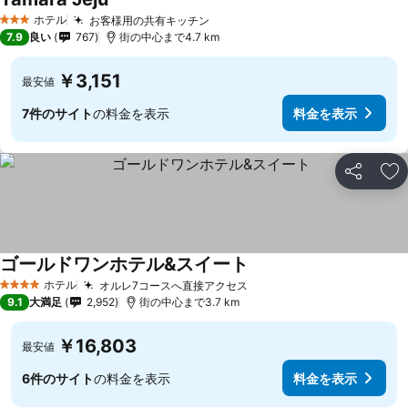
ホテル
お客様用の共有キッチン
3 ホテルのランク
7.9
良い
767
街の中心まで4.7 km
￥3,151
最安値
7件のサイト
の料金を表示
料金を表示
シェア
お
ゴールドワンホテル&スイート
ホテル
オルレ7コースへ直接アクセス
4 ホテルのランク
9.1
大満足
2,952
街の中心まで3.7 km
￥16,803
最安値
6件のサイト
の料金を表示
料金を表示