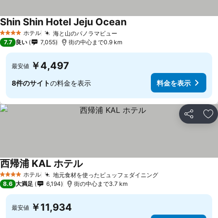
Shin Shin Hotel Jeju Ocean
ホテル
海と山のパノラマビュー
4 ホテルのランク
7.7
良い
7,055
街の中心まで0.9 km
￥4,497
最安値
8件のサイト
の料金を表示
料金を表示
シェア
お
西帰浦 KAL ホテル
ホテル
地元食材を使ったビュッフェダイニング
4 ホテルのランク
8.6
大満足
6,194
街の中心まで3.7 km
￥11,934
最安値