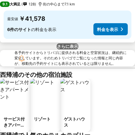
5 ホテルのランク
9.1
大満足
128
街の中心まで7.1 km
￥41,578
最安値
6件のサイト
の料金を表示
料金を表示
さらに表示
各予約サイトからトリバゴに提供される料金と空室状況は、継続的に
変化しています。そのためトリバゴでご覧になった情報と同じ内容
が、移動先の予約サイトにも表示されているとは限りません。
西帰浦のその他の宿泊施設
サービス付
リゾート
ゲストハウ
きアパート
ス
メント