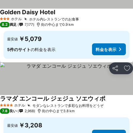
Golden Daisy Hotel
ホテル
ホテル内レストランでのお食事
3 ホテルのランク
8.2
満足
7,177
街の中心まで0.9 km
￥5,079
最安値
5件のサイト
の料金を表示
料金を表示
シェア
お
ラマダ エンコール ジェジュ ソエウィポ
ホテル
モダンなレストランで多彩なお料理をどうぞ
4 ホテルのランク
7.8
良い
2,968
街の中心まで3.8 km
￥3,208
最安値