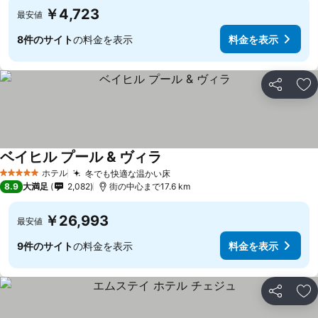
￥4,723
最安値
8件のサイト
の料金を表示
料金を表示
シェア
お
ベイヒル プール & ヴィラ
ホテル
冬でも快適な温かい床
5 ホテルのランク
8.9
大満足
2,082
街の中心まで17.6 km
￥26,993
最安値
9件のサイト
の料金を表示
料金を表示
シェア
お