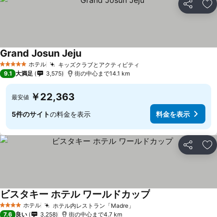
シェア
お
Grand Josun Jeju
ホテル
キッズクラブとアクティビティ
5 ホテルのランク
9.1
大満足
3,575
街の中心まで14.1 km
￥22,363
最安値
5件のサイト
の料金を表示
料金を表示
シェア
お
ビスタキー ホテル ワールドカップ
ホテル
ホテル内レストラン「Madre」
4 ホテルのランク
7.6
良い
3,258
街の中心まで4.7 km