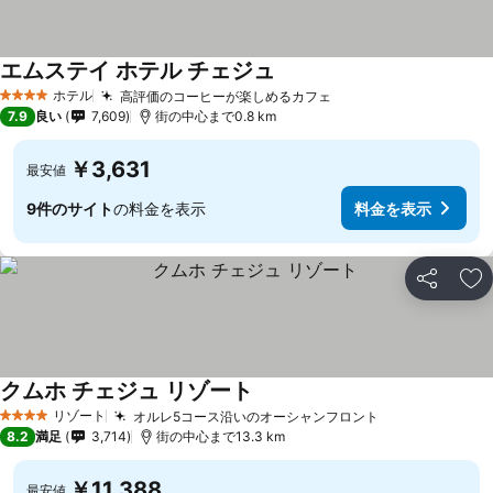
エムステイ ホテル チェジュ
ホテル
高評価のコーヒーが楽しめるカフェ
4 ホテルのランク
7.9
良い
7,609
街の中心まで0.8 km
￥3,631
最安値
9件のサイト
の料金を表示
料金を表示
シェア
お
クムホ チェジュ リゾート
リゾート
オルレ5コース沿いのオーシャンフロント
4 ホテルのランク
8.2
満足
3,714
街の中心まで13.3 km
￥11,388
最安値