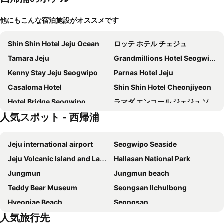
他にもこんな宿泊施設がオススメです
Shin Shin Hotel Jeju Ocean
ロッテ ホテル チェジュ
Tamara Jeju
Grandmillions Hotel Seogwipo
Kenny Stay Jeju Seogwipo
Parnas Hotel Jeju
Casaloma Hotel
Shin Shin Hotel Cheonjiyeon
Hotel Bridge Seogwipo
ラマダ エンコール ジェジュ ソエウィポ
人気スポット - 西帰浦
ビスタキー ホテル ワールドカップ
The Island Blue Hotel
エムステイ ホテル チェジュ
The First70 Hotel
Jeju international airport
Seogwipo Seaside
The Shilla Jeju
Eastern Hotel Jeju
Jeju Volcanic Island and Lava Tubes
Hallasan National Park
The Grand Sumorum
ゴールドワンホテル&スイート
Jungmun
Jungmun beach
Golden Daisy Hotel
西帰浦 KAL ホテル
Teddy Bear Museum
Seongsan Ilchulbong
Jeju Western Grace Hotel
SweetMay Jeju Hotel
Hyeopjae Beach
Seongsan
Hotel The Grang Seogwipo
Glam Blue
人気旅行先
Seogwipo JS Hotel
T Island Resort