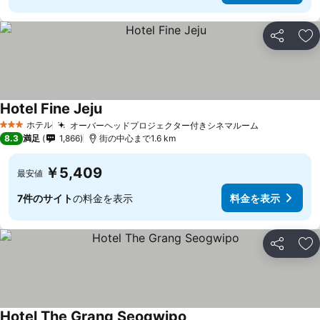
シェア
お
Hotel Fine Jeju
ホテル
オーバーヘッドプロジェクター付きシネマルーム
3 ホテルのランク
8.3
満足
1,866
街の中心まで1.6 km
￥5,409
最安値
7件のサイト
の料金を表示
料金を表示
シェア
お
Hotel The Grang Seogwipo