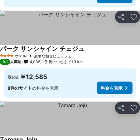
シェア
お
パーク サンシャイン チェジュ
ホテル
豪華な朝食ビュッフェ
4 ホテルのランク
9.1
大満足
4,036
街の中心まで1.3 km
￥12,585
最安値
8件のサイト
の料金を表示
料金を表示
シェア
お
Tamara Jeju