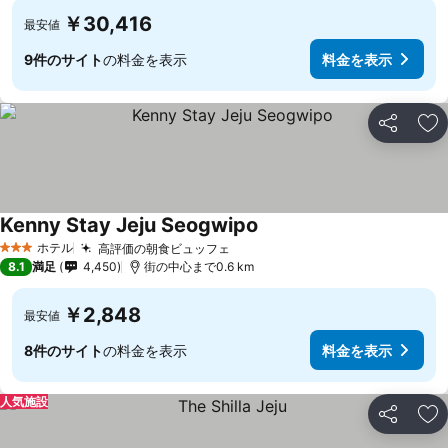
￥30,416
最安値
9件のサイト
の料金を表示
料金を表示
シェア
お
Kenny Stay Jeju Seogwipo
ホテル
高評価の朝食ビュッフェ
3 ホテルのランク
8.1
満足
4,450
街の中心まで0.6 km
￥2,848
最安値
8件のサイト
の料金を表示
料金を表示
人気施設
シェア
お