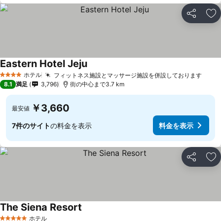
シェア
お
Eastern Hotel Jeju
ホテル
フィットネス施設とマッサージ施設を併設しております
4 ホテルのランク
8.1
満足
3,796
街の中心まで3.7 km
￥3,660
最安値
7件のサイト
の料金を表示
料金を表示
シェア
お
The Siena Resort
ホテル