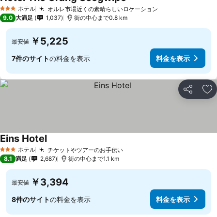
ホテル
オルレ市場近くの素晴らしいロケーション
3 ホテルのランク
9.0
大満足
1,037
街の中心まで0.8 km
￥5,225
最安値
7件のサイト
の料金を表示
料金を表示
シェア
お
Eins Hotel
ホテル
チケットやツアーのお手伝い
3 ホテルのランク
8.1
満足
2,687
街の中心まで1.1 km
￥3,394
最安値
8件のサイト
の料金を表示
料金を表示