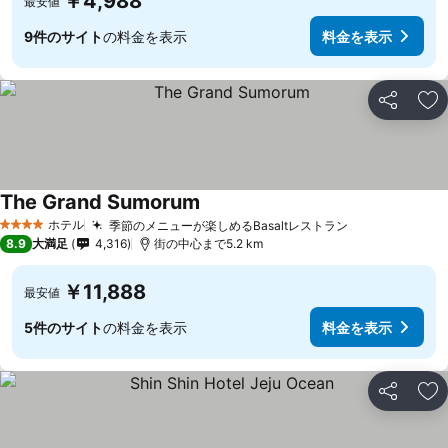
￥4,988
最安値
9件のサイト
の料金を表示
料金を表示
シェア
お
The Grand Sumorum
ホテル
季節のメニューが楽しめるBasaltレストラン
4 ホテルのランク
8.9
大満足
4,316
街の中心まで5.2 km
￥11,888
最安値
5件のサイト
の料金を表示
料金を表示
シェア
お