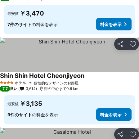
￥3,470
最安値
7件のサイト
の料金を表示
料金を表示
シェア
お
Shin Shin Hotel Cheonjiyeon
ホテル
個性的なデザインのお部屋
4 ホテルのランク
7.7
良い
3,614
街の中心まで0.6 km
￥3,135
最安値
9件のサイト
の料金を表示
料金を表示
シェア
お