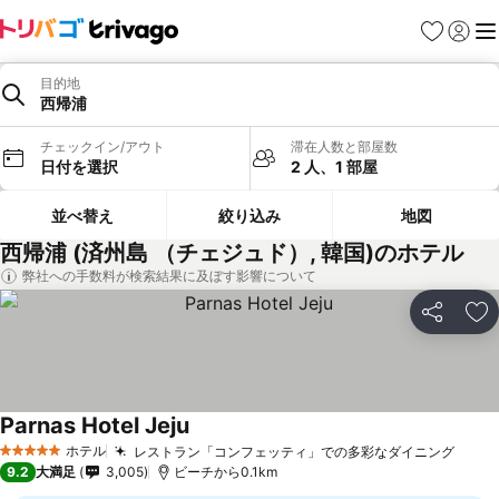
お気に入り
ログイ
メ
目的地
西帰浦
チェックイン/アウト
滞在人数と部屋数
日付を選択
2 人、1 部屋
並べ替え
絞り込み
地図
西帰浦 (済州島 （チェジュド）, 韓国)のホテル
弊社への手数料が検索結果に及ぼす影響について
シェア
お
Parnas Hotel Jeju
ホテル
レストラン「コンフェッティ」での多彩なダイニング
5 ホテルのランク
9.2
大満足
3,005
ビーチから0.1km