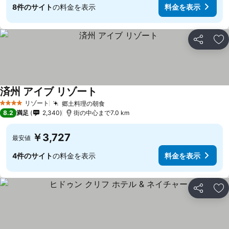
8件のサイト
の料金を表示
料金を表示
シェア
お
済州 アイブ リゾート
リゾート
郷土料理の朝食
4 ホテルのランク
8.2
満足
2,340
街の中心まで7.0 km
￥3,727
最安値
4件のサイト
の料金を表示
料金を表示
シェア
お