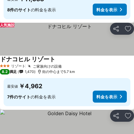
8件のサイト
の料金を表示
料金を表示
人気施設
シェア
お
ドナコヒル リゾート
リゾート
ご家族向けの設備
3 ホテルのランク
8.2
満足
1,470
街の中心まで5.7 km
￥4,962
最安値
7件のサイト
の料金を表示
料金を表示
シェア
お