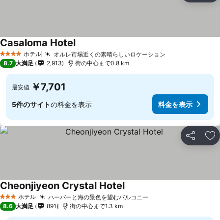
Casaloma Hotel
ホテル
オルレ市場近くの素晴らしいロケーション
4 ホテルのランク
8.7
大満足
2,913
街の中心まで0.8 km
￥7,701
最安値
5件のサイト
の料金を表示
料金を表示
シェア
お
Cheonjiyeon Crystal Hotel
ホテル
ハーバーと海の景色を望むバルコニー
3 ホテルのランク
8.6
大満足
891
街の中心まで1.3 km