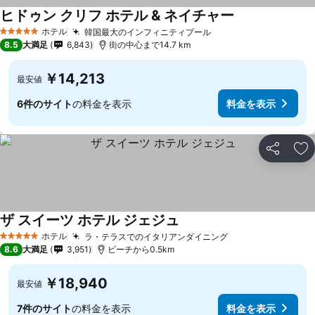
ヒドゥン クリフ ホテル & ネイチャー
ホテル
韓国最大のインフィニティプール
5 ホテルのランク
8.5
大満足
6,843
街の中心まで14.7 km
￥14,213
最安値
6件のサイト
の料金を表示
料金を表示
シェア
お
ザ スイーツ ホテル ジェジュ
ホテル
ラ・テラスでのイタリアンダイニング
5 ホテルのランク
8.6
大満足
3,951
ビーチから0.5km
￥18,940
最安値
7件のサイト
の料金を表示
料金を表示