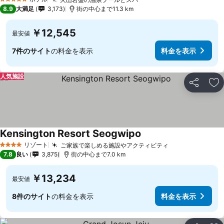
5 ホテルのランク
8.9
大満足
3,173
街の中心まで11.3 km
￥12,545
最安値
7件のサイト
の料金を表示
料金を表示
人気施設
シェア
お
Kensington Resort Seogwipo
リゾート
ご家族で楽しめる施設やアクティビティ
4 ホテルのランク
7.8
良い
3,875
街の中心まで7.0 km
￥13,234
最安値
8件のサイト
の料金を表示
料金を表示