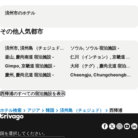
ザ アネックス
ヒドゥン クリフ ホテル & ネイチャー
済州市のホテル
Grand Josun Jeju
Hotel Golden Daisy Seogwipo Ocean
Jw Marriott Jeju Resort & Spa
BK Hotel Jeju
その他人気都市
パーク サンシャイン チェジュ
Hotel Zinc
ベイヒル プール & ヴィラ
Eins Hotel
済州市, 済州島 （チェジュド） 宿泊施設 -
ソウル, ソウル 宿泊施設 -
Gladsheim Hotel
Bloom Hotel
釜山, 慶尚南道 宿泊施設 -
仁川 （インチョン）, 京畿道 宿泊施設 -
Shin Shin Hotel Seogwipo
ザ スイーツ ホテル ジェジュ
Gimpo, 京畿道 宿泊施設 -
大邱 （テグ）, 慶尚北道 宿泊施設 -
Benikea Jungmun Hotel
The Lucete Hotel
慶州, 慶尚北道 宿泊施設 -
Cheongju, Chungcheongbuk-do 宿泊施設 -
ザ ウィ ホテル
Cheonjiyeon Crystal Hotel
E ランドパーク サン ビーチ ホテル
Hotel Winstory
西帰浦のすべての宿泊施設を表示
Jungmoon City Hotel
Vistacay Cheonjiyeon
ホテル バーイヴ
The Seaes Hotel & Resort
ホテル検索
アジア
韓国
済州島 （チェジュド）
西帰浦
ミンジューンガック ゲストハウス
Hotel Rest Seogwipo
ホテル ケニー ストーリー
スアベ ホテル
Facebook
Twitter
Insta
Yo
Lavender Jeju
グッド イン ホテル
国を選択してください。