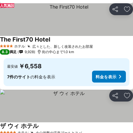
人気施設
シェア
お
The First70 Hotel
ホテル
広々とした、新しく改装されたお部屋
4 ホテルのランク
8.3
満足
9,928
街の中心まで1.0 km
￥6,558
最安値
7件のサイト
の料金を表示
料金を表示
シェア
お
ザ ウィ ホテル
ホテル
火山岩盤の温泉プールとスパ