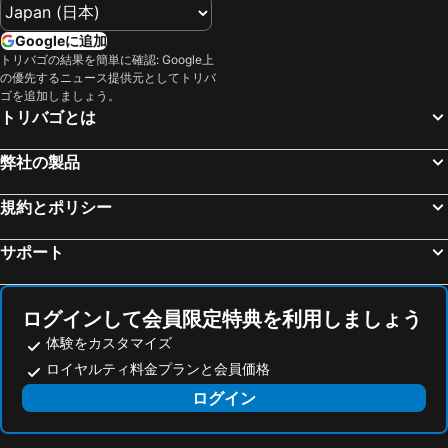
The Born Jeju
Hotel Run
Breeze Bay Hotel
チョンジヨン ホテル
Googleに追加
トリバゴの結果を簡単に確認: Google上
The Some Pension
Lime Orange Pension
の優先するニュース提供元としてトリバ
The Best Jeju Seongsan
Deobeijejurijoteu
ゴを追加しましょう。
トリバゴとは
Hotel Stay Interview Jeju
ホテル アロハ
弊社の製品
規約とポリシー
サポート
ログインして会員限定特典を利用しましょう
体験をカスタマイズ
ロイヤルティ料金プランと会員価格
ログイン