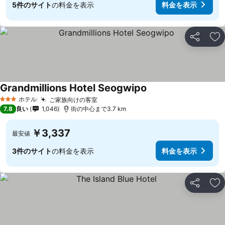
5件のサイト
の料金を表示
料金を表示
シェア
お
Grandmillions Hotel Seogwipo
ホテル
ご家族向けの客室
3 ホテルのランク
7.8
良い
1,046
街の中心まで3.7 km
￥3,337
最安値
3件のサイト
の料金を表示
料金を表示
シェア
お