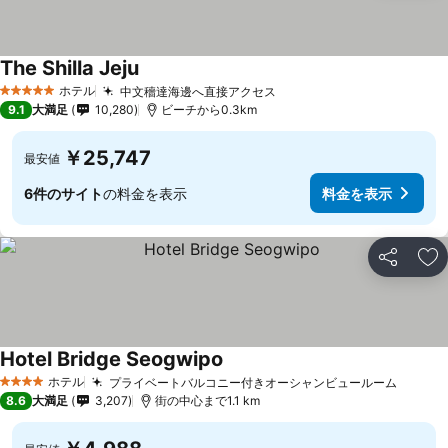
The Shilla Jeju
ホテル
中文穡達海邊へ直接アクセス
5 ホテルのランク
9.1
大満足
10,280
ビーチから0.3km
￥25,747
最安値
6件のサイト
の料金を表示
料金を表示
シェア
お
Hotel Bridge Seogwipo
ホテル
プライベートバルコニー付きオーシャンビュールーム
4 ホテルのランク
8.6
大満足
3,207
街の中心まで1.1 km