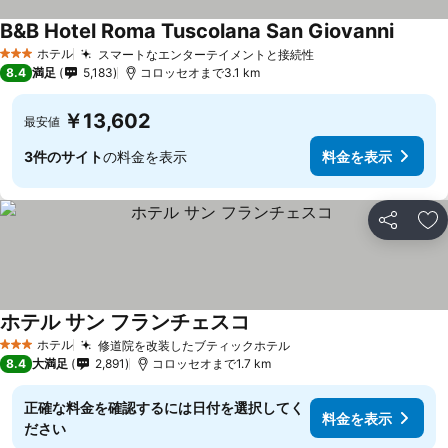
B&B Hotel Roma Tuscolana San Giovanni
ホテル
スマートなエンターテイメントと接続性
3 ホテルのランク
8.4
満足
5,183
コロッセオまで3.1 km
￥13,602
最安値
3件のサイト
の料金を表示
料金を表示
シェア
お
ホテル サン フランチェスコ
ホテル
修道院を改装したブティックホテル
3 ホテルのランク
8.4
大満足
2,891
コロッセオまで1.7 km
正確な料金を確認するには日付を選択してく
料金を表示
ださい