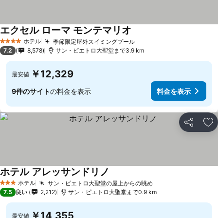
エクセル ローマ モンテマリオ
ホテル
季節限定屋外スイミングプール
4 ホテルのランク
7.2
8,578
サン・ピエトロ大聖堂まで3.9 km
￥12,329
最安値
9件のサイト
の料金を表示
料金を表示
シェア
お
ホテル アレッサンドリノ
ホテル
サン・ピエトロ大聖堂の屋上からの眺め
3 ホテルのランク
7.5
良い
2,212
サン・ピエトロ大聖堂まで0.9 km
￥14,355
最安値