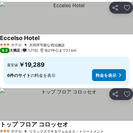
シェア
お
Eccelso Hotel
ホテル
犬同伴可能な宿泊施設
3 ホテルのランク
9.2
大満足
1,715
街の中心まで2.1 km
￥19,289
最安値
6件のサイト
の料金を表示
料金を表示
シェア
お
トップ フロア コロッセオ
ホテル
リラックスできるウェルネス・トリートメント