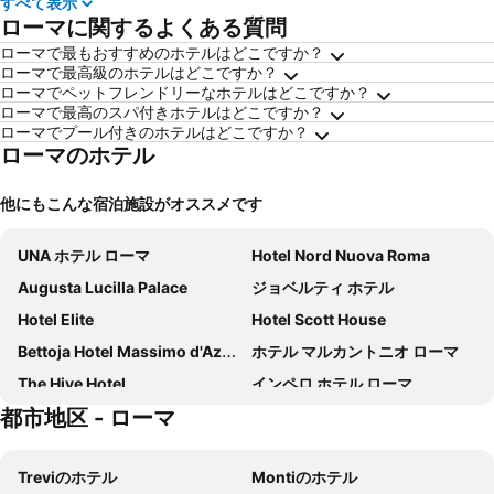
すべて表示
ローマに関するよくある質問
ローマで最もおすすめのホテルはどこですか？
ローマで最高級のホテルはどこですか？
ローマでペットフレンドリーなホテルはどこですか？
ローマで最高のスパ付きホテルはどこですか？
ローマでプール付きのホテルはどこですか？
ローマのホテル
他にもこんな宿泊施設がオススメです
UNA ホテル ローマ
Hotel Nord Nuova Roma
Augusta Lucilla Palace
ジョベルティ ホテル
Hotel Elite
Hotel Scott House
Bettoja Hotel Massimo d'Azeglio
ホテル マルカントニオ ローマ
The Hive Hotel
インペロ ホテル ローマ
都市地区 - ローマ
TH Roma - Carpegna Palace Hotel
ホテル サン マルコ
ベスト ウエスタン プレミア ホテル ロイヤル サンティーナ
ホテル トリノ
Treviのホテル
Montiのホテル
ベットーヤ ホテル メディテラネオ
Raeli Hotel Archimede