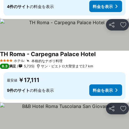
4件のサイト
の料金を表示
料金を表示
シェア
お
TH Roma - Carpegna Palace Hotel
ホテル
本格的なナポリ料理
4 ホテルのランク
8.3
満足
5,735
サン・ピエトロ大聖堂まで2.7 km
￥17,111
最安値
9件のサイト
の料金を表示
料金を表示
シェア
お