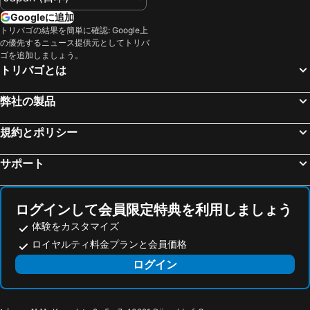
ラクイラ, アブルッツォ 宿泊施設 -
ラティーナ, ラツィオ 宿泊施設 -
SkyTower
ホテル コルティナ
Googleに追加
フラスカーティ, ラツィオ 宿泊施設 -
サバウディア, ラツィオ 宿泊施設 -
トリバゴの結果を簡単に確認: Google上
ブティック ホテル アナヒ
Bloom Hotel Rome
の優先するニュース提供元としてトリバ
モンテロトンド, ラツィオ 宿泊施設 -
ロッカラーゾ, アブルッツォ 宿泊施設 -
La Casa di Nazareth
Little Queen Suite
ゴを追加しましょう。
ミラノ, ロンバルディア 宿泊施設 -
ベネチア, ベネト 宿泊施設 -
トリバゴとは
フィレンツェ, トスカーナ州 宿泊施設 -
ナポリ, カンパニア州 宿泊施設 -
弊社の製品
メストレ, ベネト 宿泊施設 -
ボローニャ, エミリアロマーニャ 宿泊施設 -
ヴェローナ, ベネト 宿泊施設 -
トリノ, ピエモンテ 宿泊施設 -
規約とポリシー
サポート
ログインして会員限定特典を利用しましょう
体験をカスタマイズ
ロイヤルティ料金プランと会員価格
ログイン