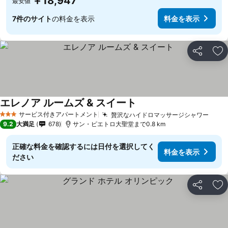
￥18,947
最安値
7件のサイト
の料金を表示
料金を表示
シェア
お
エレノア ルームズ & スイート
サービス付きアパートメント
贅沢なハイドロマッサージシャワー
3 ホテルのランク
9.2
大満足
678
サン・ピエトロ大聖堂まで0.8 km
正確な料金を確認するには日付を選択してく
料金を表示
ださい
シェア
お