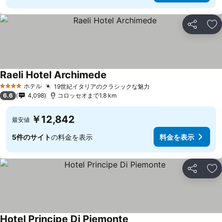
シェア
お
Raeli Hotel Archimede
ホテル
19世紀イタリアのクラシックな魅力
4 ホテルのランク
6.6
4,098
コロッセオまで1.8 km
￥12,842
最安値
5件のサイト
の料金を表示
料金を表示
シェア
お
Hotel Principe Di Piemonte