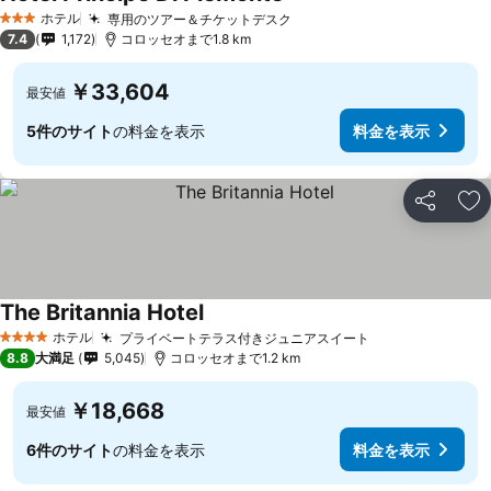
ホテル
専用のツアー＆チケットデスク
3 ホテルのランク
7.4
1,172
コロッセオまで1.8 km
￥33,604
最安値
5件のサイト
の料金を表示
料金を表示
シェア
お
The Britannia Hotel
ホテル
プライベートテラス付きジュニアスイート
4 ホテルのランク
8.8
大満足
5,045
コロッセオまで1.2 km
￥18,668
最安値
6件のサイト
の料金を表示
料金を表示