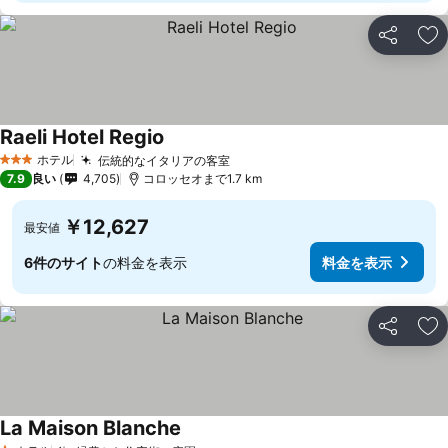
シェア
お
Raeli Hotel Regio
ホテル
伝統的なイタリアの客室
3 ホテルのランク
7.9
良い
4,705
コロッセオまで1.7 km
￥12,627
最安値
6件のサイト
の料金を表示
料金を表示
シェア
お
La Maison Blanche