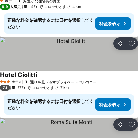
ホテル
緑豊かな住宅街の庭園
1 ホテルのランク
8.9
大満足
147
コロッセオまで1.4 km
正確な料金を確認するには日付を選択してく
料金を表示
ださい
シェア
お
Hotel Giolitti
ホテル
通りを見下ろすプライベートバルコニー
3 ホテルのランク
7.1
577
コロッセオまで1.7 km
正確な料金を確認するには日付を選択してく
料金を表示
ださい
シェア
お