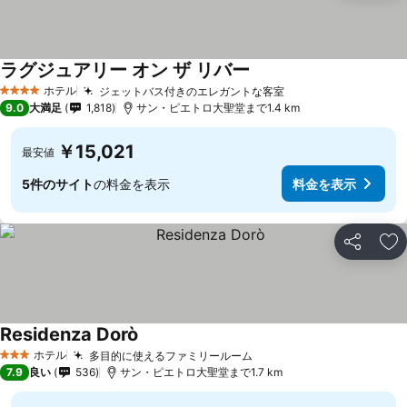
ラグジュアリー オン ザ リバー
ホテル
ジェットバス付きのエレガントな客室
4 ホテルのランク
9.0
大満足
1,818
サン・ピエトロ大聖堂まで1.4 km
￥15,021
最安値
5件のサイト
の料金を表示
料金を表示
シェア
お
Residenza Dorò
ホテル
多目的に使えるファミリールーム
3 ホテルのランク
7.9
良い
536
サン・ピエトロ大聖堂まで1.7 km