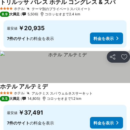
トリルッサ パレス ホテル コングレス & スパ
ホテル
テーマ別のプライベートスパスイート
4 ホテルのランク
8.9
大満足
5,506
コロッセオまで2.4 km
￥20,935
最安値
7件のサイト
の料金を表示
料金を表示
シェア
お
ホテル アルテミデ
ホテル
アルテミス スパ ウェルネスサーキット
4 ホテルのランク
9.5
大満足
14,805
コロッセオまで1.2 km
￥37,491
最安値
7件のサイト
の料金を表示
料金を表示