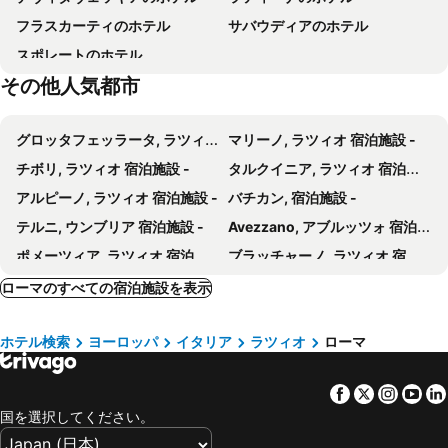
ホテル マディソン
iQ ホテル ローマ
フラスカーティのホテル
サバウディアのホテル
Della Vittoria
Sant'Angelo
セレナ ホテル
ホテル アレッサンドリノ
スポレートのホテル
Roma Sposa
Quirinetta
ホテル フォンタナ
ルレ フォンタナ ディ トレヴィ
その他人気都市
Teatro Quirino Vittorio Gassman
Chiesa di Santa Maria in Via
ブティック ホテル トレビ
Harry's Bar Trevi Hotel & Restaurant
Piazza Colonna
San Silvestro in Capite
ホテル トレビ
Hotel Delle Nazioni
グロッタフェッラータ, ラツィオ 宿泊施設 -
マリーノ, ラツィオ 宿泊施設 -
Piazza del Risorgimento
Tor di Quinto
Maalot Roma - Small Luxury Hotels of the World
Trevi Palace Luxury Inn
チボリ, ラツィオ 宿泊施設 -
タルクイニア, ラツィオ 宿泊施設 -
Galleria Nazionale d'Arte Moderna e Contemporanea
Torre Maura Metro Station
Hotel Accademia
トレヴィ 41 ホテル
アルピーノ, ラツィオ 宿泊施設 -
バチカン, 宿泊施設 -
El Circo Máximo
Castel Romano Designer Outlet
Je Rome Hotel
Relais Trevi 95 Boutique Hotel
テルニ, ウンブリア 宿泊施設 -
Avezzano, アブルッツォ 宿泊施設 -
Mirti Metro Station
Villa Madama
ホテル トリトーネ
Hotel dei Borgognoni
ポメーツィア, ラツィオ 宿泊施設 -
ブラッチャーノ, ラツィオ 宿泊施設 -
El Spa
Hotel Regno
Residenza Sciarra Suites
ラジスポリ, ラツィオ 宿泊施設 -
テッラチーナ, ラツィオ 宿泊施設 -
ローマのすべての宿泊施設を表示
ホテル ホワイト
Palazzo Talìa - Small Luxury Hotels of the World
Formello, ラツィオ 宿泊施設 -
ヴィテルボ, ラツィオ 宿泊施設 -
U-Visionary Roma Hotel
Cloud 7 Roma Hotel
ホテル検索
ヨーロッパ
イタリア
ラツィオ
ローマ
サン フェリーチェ チルチェーオ, ラツィオ 宿泊施設 -
メンターナ, ラツィオ 宿泊施設 -
アレッサンドロ パレス & バー
Hotel 55 Fifty-Five - Maison d'Art Collection
カステル ガンドルフォ, ラツィオ 宿泊施設 -
Blera, ラツィオ 宿泊施設 -
アリストテレ ホテル
トレヴィ コレクション
Facebook
Twitter
Insta
Yo
フィウッジ, ラツィオ 宿泊施設 -
グイドーニア モンテチェーリオ, ラツィオ 宿泊施設 -
ホテル ベラ ヴィータ
Hotel Emmaus
国を選択してください。
フィウミチーノ, ラツィオ 宿泊施設 -
チャンピーノ, ラツィオ 宿泊施設 -
パーチェ ヘルヴェツィア
ホテル マルコ ポーロ