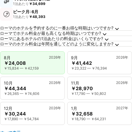
1泊あたり
￥34,699
ピーク月: 6月
1泊あたり
￥48,393
ローマに関するよくある質問
ローマのホテルを予約するのに一番お得な時期はいつですか?
ローマでホテル料金が最も高くなる時期はいつですか?
ローマにあるホテルの1泊あたりの料金はいくらですか?
ローマのホテル料金は年間を通してどのように変化しますか?
8月
2026年
9月
2026年
￥24,008
￥41,442
￥15,834
—
￥42,159
￥23,322
—
￥76,394
10月
2026年
11月
2026年
￥44,344
￥28,970
￥26,365
—
￥74,606
￥17,790
—
￥50,802
12月
2026年
1月
2027年
￥30,244
￥32,658
￥17,890
—
￥54,784
￥18,790
—
￥64,231