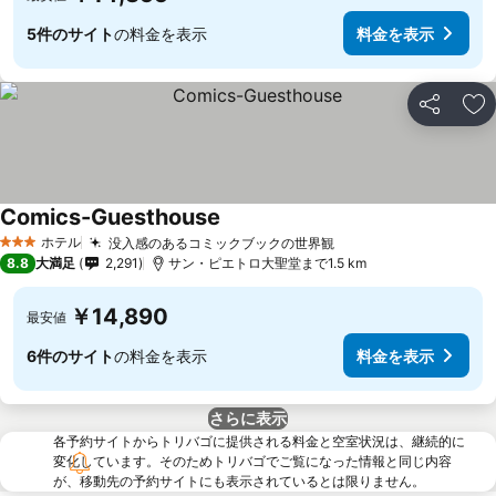
5件のサイト
の料金を表示
料金を表示
シェア
お
Comics-Guesthouse
ホテル
没入感のあるコミックブックの世界観
3 ホテルのランク
8.8
大満足
2,291
サン・ピエトロ大聖堂まで1.5 km
￥14,890
最安値
6件のサイト
の料金を表示
料金を表示
さらに表示
各予約サイトからトリバゴに提供される料金と空室状況は、継続的に
変化しています。そのためトリバゴでご覧になった情報と同じ内容
が、移動先の予約サイトにも表示されているとは限りません。