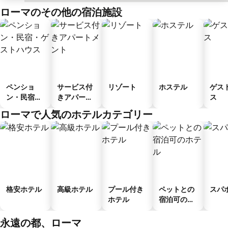
ローマのその他の宿泊施設
ペンショ
サービス付
リゾート
ホステル
ゲス
ン・民宿・
きアパート
ス
ゲストハウ
メント
ローマで人気のホテルカテゴリー
ス
格安ホテル
高級ホテル
プール付き
ペットとの
スパ
ホテル
宿泊可のホ
テル
永遠の都、ローマ