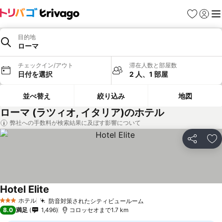
お気に入り
ログイ
メ
目的地
ローマ
チェックイン/アウト
滞在人数と部屋数
日付を選択
2 人、1 部屋
並べ替え
絞り込み
地図
ローマ (ラツィオ, イタリア)のホテル
弊社への手数料が検索結果に及ぼす影響について
シェア
お
Hotel Elite
ホテル
防音対策されたシティビュールーム
3 ホテルのランク
8.0
満足
1,496
コロッセオまで1.7 km