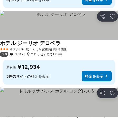
シェア
お
ホテル ジーリオ デロペラ
ホテル
広々とした家族向け宿泊施設
3 ホテルのランク
6.0
3,847
コロッセオまで1.2 km
￥12,934
最安値
5件のサイト
の料金を表示
料金を表示
シェア
お