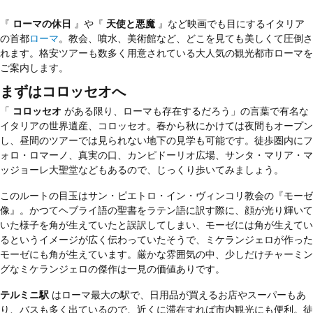
『
ローマの休日
』や『
天使と悪魔
』など映画でも目にするイタリア
の首都
ローマ
。教会、噴水、美術館など、どこを見ても美しくて圧倒さ
れます。格安ツアーも数多く用意されている大人気の観光都市ローマを
ご案内します。
まずはコロッセオへ
「
コロッセオ
がある限り、ローマも存在するだろう」の言葉で有名な
イタリアの世界遺産、コロッセオ。春から秋にかけては夜間もオープン
し、昼間のツアーでは見られない地下の見学も可能です。徒歩圏内にフ
ォロ・ロマーノ、真実の口、カンピドーリオ広場、サンタ・マリア・マ
ッジョーレ大聖堂などもあるので、じっくり歩いてみましょう。
このルートの目玉はサン・ピエトロ・イン・ヴィンコリ教会の『モーゼ
像』。かつてヘブライ語の聖書をラテン語に訳す際に、顔が光り輝いて
いた様子を角が生えていたと誤訳してしまい、モーゼには角が生えてい
るというイメージが広く伝わっていたそうで、ミケランジェロが作った
モーゼにも角が生えています。厳かな雰囲気の中、少しだけチャーミン
グなミケランジェロの傑作は一見の価値ありです。
テルミニ駅
はローマ最大の駅で、日用品が買えるお店やスーパーもあ
り、バスも多く出ているので、近くに滞在すれば市内観光にも便利。徒