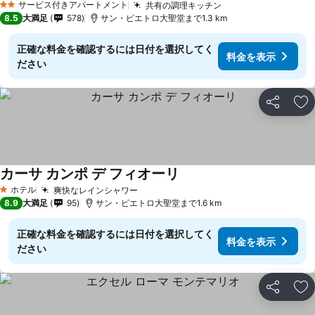
サービス付きアパートメント
共有の調理キッチン
2 ホテルのランク
8.5
大満足
578
サン・ピエトロ大聖堂まで1.3 km
正確な料金を確認するには日付を選択してく
料金を表示
ださい
シェア
お
カーサ カンポ デ フィオーリ
ホテル
爽快なレインシャワー
1 ホテルのランク
8.9
大満足
95
サン・ピエトロ大聖堂まで1.6 km
正確な料金を確認するには日付を選択してく
料金を表示
ださい
シェア
お