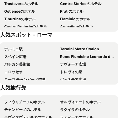
Trastevereのホテル
Centro Storicoのホテル
Best Western Plus Hotel Universo
スターホテルズ メトロポール
Ostienseのホテル
Pratiのホテル
タオルミナ
Hotel California
Tiburtinaのホテル
Flaminioのホテル
NH コレクション ローマ パラッツォ チンクエチェント
ホテル ジーリオ デロペラ
Castro Pretorioのホテル
Ardeatinoのホテル
Gioberti Art Hotel
hu Roma Camping In Town
人気スポット - ローマ
Salarioのホテル
ホテル オルランダ
Roma Palace Suite
ホテル フィリア ローマ
ナポレオン ホテル
テルミニ駅
Termini Metro Station
Hotel Ciao
Crowne Plaza Rome - St. Peters By Ihg
スペイン広場
Rome Fiumicino Leonardo da Vinci International Airport
ホテル コロー
Hotel Genova
バチカン美術館
ナヴォーナ広場
Green Rooms
MEININGER Roma Termini
コロッセオ
トレヴィの泉
Hotel St. Martin
ベットーヤ アトランティコ ホテル
ローマ チャンピーノ空港
ヴェネチア広場
Hotel Quirinale
メチェナーテ パレス
人気旅行先
Trevi
Monti
ホテル ヴィラフランカ
Romangelo Hostel
Trastevere
サン・ピエトロ大聖堂
Cressy
Hotel Marisa
フィウミチーノのホテル
オルヴィエートのホテル
Pantheon
Fiera di Roma
La Griffe Hotel Roma
ホテル ピエモンテ
チャンピーノのホテル
ラクイラのホテル
Centro Storico
ポポロ広場
Raeli Hotel Lazio
ホテル スイート ホーム
チヴィタヴェッキアのホテル
ラティーナのホテル
Ostiense
バルベリーニ宮