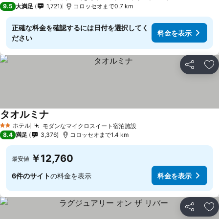
3 ホテルのランク
9.5
大満足
1,721
コロッセオまで0.7 km
正確な料金を確認するには日付を選択してく
料金を表示
ださい
シェア
お
タオルミナ
ホテル
モダンなマイクロスイート宿泊施設
2 ホテルのランク
8.4
満足
3,376
コロッセオまで1.4 km
￥12,760
最安値
6件のサイト
の料金を表示
料金を表示
シェア
お