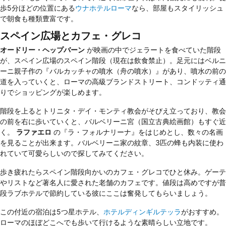
歩5分ほどの位置にある
ウナホテルローマ
なら、部屋もスタイリッシュ
で朝食も種類豊富です。
スペイン広場とカフェ・グレコ
オードリー・ヘップバーン
が映画の中でジェラートを食べていた階段
が、スペイン広場のスペイン階段（現在は飲食禁止）。足元にはベルニ
ーニ親子作の『バルカッチャの噴水（舟の噴水）』があり、噴水の前の
道を入っていくと、ローマの高級ブランドストリート、コンドッティ通
りでショッピングが楽しめます。
階段を上るとトリニタ・デイ・モンティ教会がそびえ立っており、教会
の前を右に歩いていくと、バルベリーニ宮（国立古典絵画館）もすぐ近
く。
ラファエロ
の『ラ・フォルナリーナ』をはじめとし、数々の名画
を見ることが出来ます。バルベリーニ家の紋章、3匹の蜂も内装に使わ
れていて可愛らしいので探してみてください。
歩き疲れたらスペイン階段向かいのカフェ・グレコでひと休み。ゲーテ
やリストなど著名人に愛された老舗のカフェです。値段は高めですが普
段ラブホテルで節約している彼にここは奮発してもらいましょう。
この付近の宿泊は5つ星ホテル、
ホテルディンギルテッラ
がおすすめ。
ローマのほぼどこへでも歩いて行けるような素晴らしい立地です。