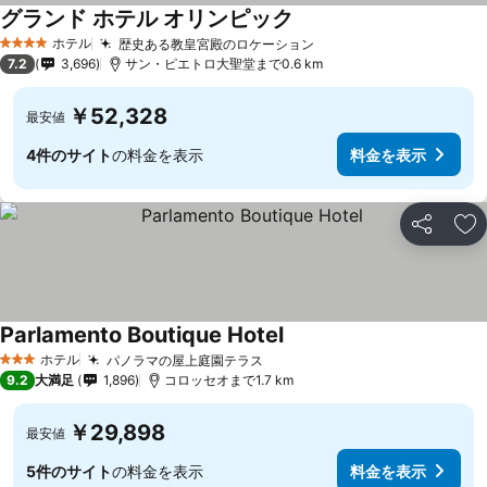
グランド ホテル オリンピック
ホテル
歴史ある教皇宮殿のロケーション
4 ホテルのランク
7.2
3,696
サン・ピエトロ大聖堂まで0.6 km
￥52,328
最安値
4件のサイト
の料金を表示
料金を表示
シェア
お
Parlamento Boutique Hotel
ホテル
パノラマの屋上庭園テラス
3 ホテルのランク
9.2
大満足
1,896
コロッセオまで1.7 km
￥29,898
最安値
5件のサイト
の料金を表示
料金を表示