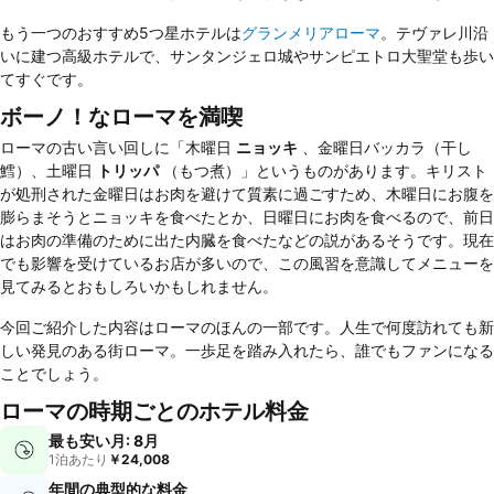
もう一つのおすすめ5つ星ホテルは
グランメリアローマ
。テヴァレ川沿
いに建つ高級ホテルで、サンタンジェロ城やサンピエトロ大聖堂も歩い
てすぐです。
ボーノ！なローマを満喫
ローマの古い言い回しに「木曜日
ニョッキ
、金曜日バッカラ（干し
鱈）、土曜日
トリッパ
（もつ煮）」というものがあります。キリスト
が処刑された金曜日はお肉を避けて質素に過ごすため、木曜日にお腹を
膨らまそうとニョッキを食べたとか、日曜日にお肉を食べるので、前日
はお肉の準備のために出た内臓を食べたなどの説があるそうです。現在
でも影響を受けているお店が多いので、この風習を意識してメニューを
見てみるとおもしろいかもしれません。
今回ご紹介した内容はローマのほんの一部です。人生で何度訪れても新
しい発見のある街ローマ。一歩足を踏み入れたら、誰でもファンになる
ことでしょう。
ローマの時期ごとのホテル料金
最も安い月: 8月
1泊あたり
￥24,008
年間の典型的な料金