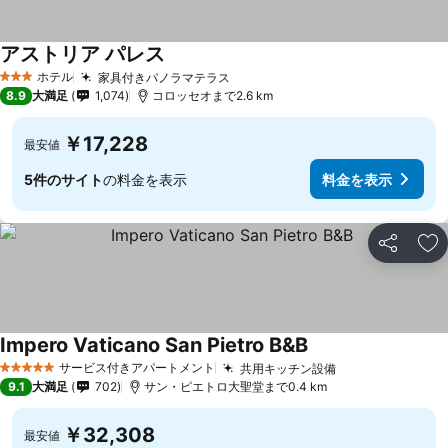
アストリア パレス
ホテル
家具付きパノラマテラス
3 ホテルのランク
8.9
大満足
1,074
コロッセオまで2.6 km
￥17,228
最安値
5件のサイト
の料金を表示
料金を表示
シェア
お
Impero Vaticano San Pietro B&B
サービス付きアパートメント
共用キッチン設備
5 ホテルのランク
9.1
大満足
702
サン・ピエトロ大聖堂まで0.4 km
￥32,308
最安値