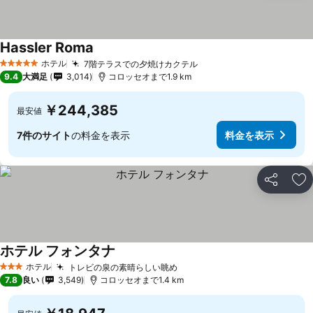
Hassler Roma
ホテル
7階テラスでの夕焼けカクテル
5 ホテルのランク
9.4
大満足
3,014
コロッセオまで1.9 km
￥244,385
最安値
7件のサイト
の料金を表示
料金を表示
シェア
お
ホテル フォンタナ
ホテル
トレビの泉の素晴らしい眺め
3 ホテルのランク
7.8
良い
3,549
コロッセオまで1.4 km