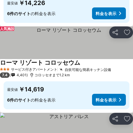
￥14,226
最安値
6件のサイト
の料金を表示
料金を表示
人気施設
シェア
お
ローマ リゾート コロッセウム
サービス付きアパートメント
自炊可能な簡易キッチン設備
3 ホテルのランク
7.4
4,401
コロッセオまで1.2 km
￥14,619
最安値
6件のサイト
の料金を表示
料金を表示
シェア
お