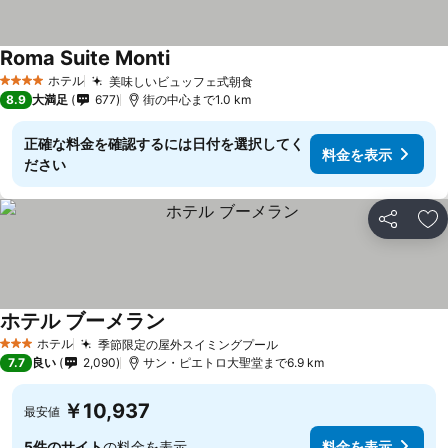
Roma Suite Monti
ホテル
美味しいビュッフェ式朝食
4 ホテルのランク
8.9
大満足
677
街の中心まで1.0 km
正確な料金を確認するには日付を選択してく
料金を表示
ださい
シェア
お
ホテル ブーメラン
ホテル
季節限定の屋外スイミングプール
3 ホテルのランク
7.7
良い
2,090
サン・ピエトロ大聖堂まで6.9 km
￥10,937
最安値
5件のサイト
の料金を表示
料金を表示