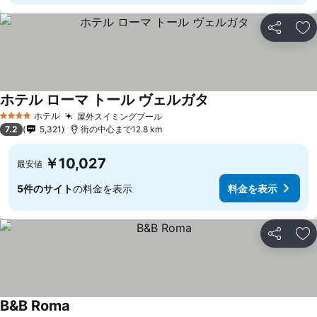
シェア
お
ホテル ローマ トール ヴェルガタ
ホテル
屋外スイミングプール
4 ホテルのランク
7.2
5,321
街の中心まで12.8 km
￥10,027
最安値
5件のサイト
の料金を表示
料金を表示
シェア
お
B&B Roma