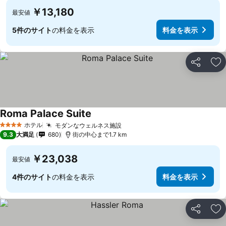
￥13,180
最安値
5件のサイト
の料金を表示
料金を表示
シェア
お
Roma Palace Suite
ホテル
モダンなウェルネス施設
4 ホテルのランク
9.3
大満足
680
街の中心まで1.7 km
￥23,038
最安値
4件のサイト
の料金を表示
料金を表示
シェア
お