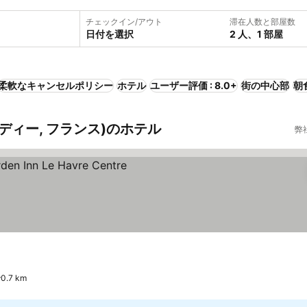
チェックイン/アウト
滞在人数と部屋数
日付を選択
2 人、1 部屋
柔軟なキャンセルポリシー
ホテル
ユーザー評価 : 8.0+
街の中心部
朝
ンディー, フランス)のホテル
弊
.7 km