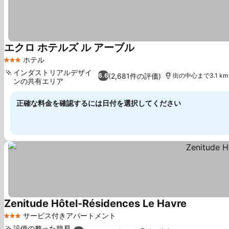
エクロ ホテルズ ル アーブル
料金を表示
ホテル
3 ホテルのランク
インダストリアルデザイ
(2,681件の評価)
6.6
街の中心まで3.1 km
ンの共有エリア
料金を表示
正確な料金を確認するには日付を選択してください
Zenitude Hôtel-Résidences Le Havre
料金を表示
サービス付きアパートメント
3 ホテルのランク
設備の整った簡易