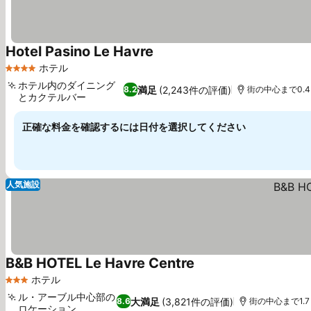
Hotel Pasino Le Havre
料金を表示
ホテル
4 ホテルのランク
ホテル内のダイニング
満足
(2,243件の評価)
8.2
街の中心まで0.4
とカクテルバー
料金を表示
正確な料金を確認するには日付を選択してください
人気施設
B&B HOTEL Le Havre Centre
料金を表示
ホテル
3 ホテルのランク
ル・アーブル中心部の
大満足
(3,821件の評価)
8.6
街の中心まで1.7 
ロケーション