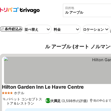
目的地
条件絞込み
並べ替え
料金
ロケーション
ル アーブル (オート ノルマ
Hilton Garden Inn Le Havre Centre
料金を表示
ホテル
4 ホテルのランク
バベット コンセプトス
大満足
(3,598件の評価)
8.7
街の中心まで0
トア＆レストラン
料金を表示