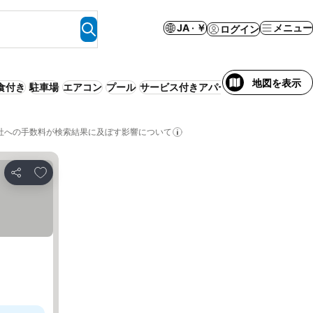
JA · ￥
メニュー
ログイン
地図を表示
食付き
駐車場
エアコン
プール
サービス付きアパートメント
ペット可
社への手数料が検索結果に及ぼす影響について
お気に入りに追加
シェア