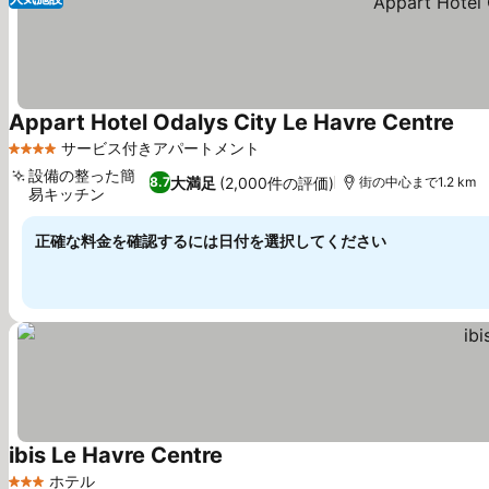
Appart Hotel Odalys City Le Havre Centre
料金
サービス付きアパートメント
4 ホテルのランク
設備の整った簡
大満足
(2,000件の評価)
8.7
街の中心まで1.2 km
易キッチン
料金を表示
正確な料金を確認するには日付を選択してください
ibis Le Havre Centre
料金を表示
ホテル
3 ホテルのランク