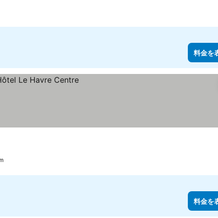
料金を
m
料金を