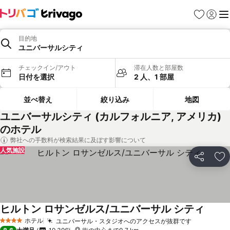
お気に入り
ログイ
メ
目的地
ユニバーサルシティ
チェックイン/アウト
滞在人数と部屋数
日付を選択
2 人、1 部屋
並べ替え
絞り込み
地図
ユニバーサルシティ (カルフォルニア, アメリカ)
のホテル
弊社への手数料が検索結果に及ぼす影響について
人気施設
シェア
お
ヒルトン ロサンゼルス/ユニバーサル シティ
ホテル
ユニバーサル・スタジオへのアクセスが抜群です
4 ホテルのランク