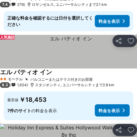
2 ホテルのランク
7.4
279
ロサンゼルス, ユニバーサルシティまで2.1 km
正確な料金を確認するには日付を選択してく
料金を表示
ださい
人気施設
シェア
お
エル パティオ イン
モーテル
バルコニーまたはテラス付きのお部屋
2 ホテルのランク
6.3
1,634
スタジオシティ, ユニバーサルシティまで2.8 km
￥18,453
最安値
7件のサイト
の料金を表示
料金を表示
シェア
お