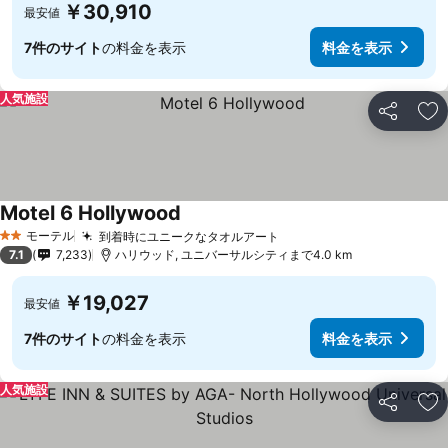
￥30,910
最安値
7件のサイト
の料金を表示
料金を表示
人気施設
シェア
お
Motel 6 Hollywood
モーテル
到着時にユニークなタオルアート
2 ホテルのランク
7.1
7,233
ハリウッド, ユニバーサルシティまで4.0 km
￥19,027
最安値
7件のサイト
の料金を表示
料金を表示
人気施設
シェア
お