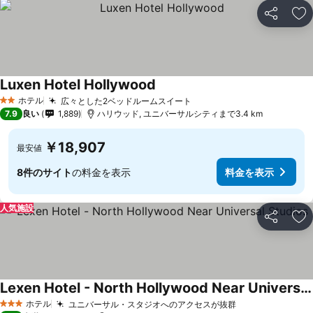
シェア
お
Luxen Hotel Hollywood
ホテル
広々とした2ベッドルームスイート
2 ホテルのランク
7.9
良い
1,889
ハリウッド, ユニバーサルシティまで3.4 km
￥18,907
最安値
8件のサイト
の料金を表示
料金を表示
人気施設
シェア
お
Lexen Hotel - North Hollywood Near Universal Studios
ホテル
ユニバーサル・スタジオへのアクセスが抜群
3 ホテルのランク