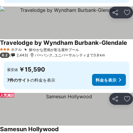
シェア
お
Travelodge by Wyndham Burbank-Glendale
ホテル
鮮やかな壁画が彩る屋外プール
3 ホテルのランク
6.2
2,443
バーバンク, ユニバーサルシティまで3.8 km
￥15,590
最安値
7件のサイト
の料金を表示
料金を表示
人気施設
シェア
お
Samesun Hollywood