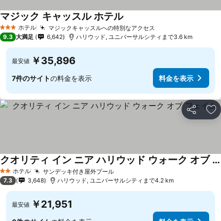
マジック キャッスル ホテル
ホテル
マジックキャッスルへの特別なアクセス
3 ホテルのランク
9.3
大満足
6,642
ハリウッド, ユニバーサルシティまで3.6 km
￥35,896
最安値
7件のサイト
の料金を表示
料金を表示
シェア
お
クオリティ イン ニア ハリウッド ウォーク オブ フェイム
ホテル
サンデッキ付き屋外プール
2 ホテルのランク
7.3
3,648
ハリウッド, ユニバーサルシティまで4.2 km
￥21,951
最安値