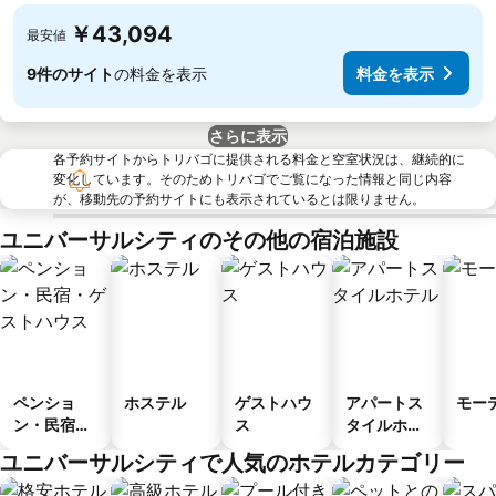
￥43,094
最安値
9件のサイト
の料金を表示
料金を表示
さらに表示
各予約サイトからトリバゴに提供される料金と空室状況は、継続的に
変化しています。そのためトリバゴでご覧になった情報と同じ内容
が、移動先の予約サイトにも表示されているとは限りません。
ユニバーサルシティのその他の宿泊施設
ペンショ
ホステル
ゲストハウ
アパートス
モー
ン・民宿・
ス
タイルホテ
ゲストハウ
ル
ユニバーサルシティで人気のホテルカテゴリー
ス