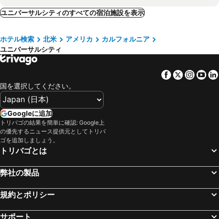
Holiday Inn Express & Suites Hollywood Walk Of Fame By Ihg
マジック キャッスル ホテル
マンハッタン ビーチ, カルフォルニア 宿泊施設 -
アーバイン, カルフォルニア 宿泊施設 -
ユニバーサルシティのすべての宿泊施設を表示
ハリウッド ブイアイピー ホテル
Trylon Hotel
マリーナデルレイ, カルフォルニア 宿泊施設 -
オレンジ, カルフォルニア 宿泊施設 -
ザ センチュリー パーク ホテル
FOUND Hotels, Santa Monica, Series by Marriott
ホテル検索
北米
アメリカ
カルフォルニア
レドンド ビーチ, カルフォルニア 宿泊施設 -
ブエナパーク, カルフォルニア 宿泊施設 -
Hotel Burbank
Gold-Diggers Hotel
ユニバーサルシティ
City of Commerce, カルフォルニア 宿泊施設 -
モントレーパーク, カルフォルニア 宿泊施設 -
シー ブルー ホテル
パリハウス ウエスト ハリウッド
Fullerton, カルフォルニア 宿泊施設 -
Culver City, カルフォルニア 宿泊施設 -
Royal Viking Motel
ホテル MDR マリナ デル レイ – ア ダブルツリー バイ ヒルトン
Facebook
Twitter
Insta
Yo
フレズノ, カルフォルニア 宿泊施設 -
サリナス, カルフォルニア 宿泊施設 -
国を選択してください。
ヒルトン ロサンゼルス ノース / グレンデール
The Godfrey Hotel Hollywood
マーセド, カルフォルニア 宿泊施設 -
Turlock, カルフォルニア 宿泊施設 -
Vagabond Inn Glendale
The Hollywood Grande, Autograph Collection
Hollister, カルフォルニア 宿泊施設 -
ロスバノス, カルフォルニア 宿泊施設 -
Googleに追加
Wilshire Orange Hotel
トリバゴの結果を簡単に確認: Google上
Coarsegold, カルフォルニア 宿泊施設 -
Sanger, カルフォルニア 宿泊施設 -
の優先するニュース提供元としてトリバ
Madera, カルフォルニア 宿泊施設 -
ホノルル, ハワイ 宿泊施設 -
ゴを追加しましょう。
トリバゴとは
ニューヨーク, ニューヨーク州 宿泊施設 -
ロサンゼルス, カルフォルニア 宿泊施設 -
カポレイ, ハワイ 宿泊施設 -
アナハイム, カルフォルニア 宿泊施設 -
弊社の製品
ラスベガス, ネバダ州 宿泊施設 -
ワイキキ, ハワイ 宿泊施設 -
規約とポリシー
サンフランシスコ, カルフォルニア 宿泊施設 -
レイクブエナビスタ, フロリダ 宿泊施設 -
サポート