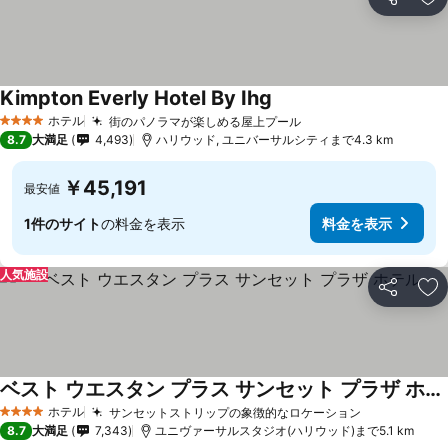
シェア
お
Kimpton Everly Hotel By Ihg
ホテル
街のパノラマが楽しめる屋上プール
4 ホテルのランク
8.7
大満足
4,493
ハリウッド, ユニバーサルシティまで4.3 km
￥45,191
最安値
1件のサイト
の料金を表示
料金を表示
人気施設
シェア
お
ベスト ウエスタン プラス サンセット プラザ ホテル
ホテル
サンセットストリップの象徴的なロケーション
4 ホテルのランク
8.7
大満足
7,343
ユニヴァーサルスタジオ(ハリウッド)まで5.1 km