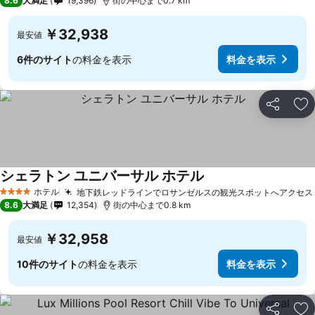
8.6
大満足
19,396
街の中心まで0.7 km
￥32,938
最安値
6件のサイト
の料金を表示
料金を表示
シェア
お
シェラトン ユニバーサル ホテル
ホテル
地下鉄レッドラインでロサンゼルスの観光スポットへアクセス
4 ホテルのランク
8.6
大満足
12,354
街の中心まで0.8 km
￥32,958
最安値
10件のサイト
の料金を表示
料金を表示