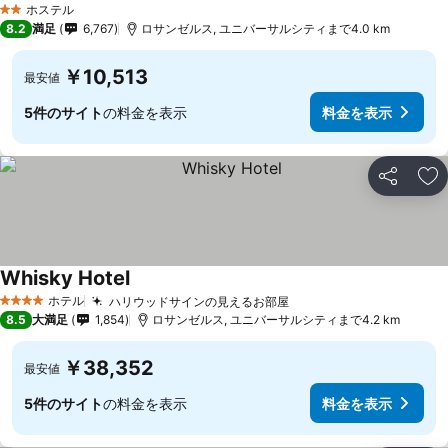
ホステル
2 ホテルのランク
8.2
満足
6,767
ロサンゼルス, ユニバーサルシティまで4.0 km
￥10,513
最安値
5件のサイト
の料金を表示
料金を表示
シェア
お
Whisky Hotel
ホテル
ハリウッドサインの見えるお部屋
4 ホテルのランク
8.5
大満足
1,854
ロサンゼルス, ユニバーサルシティまで4.2 km
￥38,352
最安値
5件のサイト
の料金を表示
料金を表示