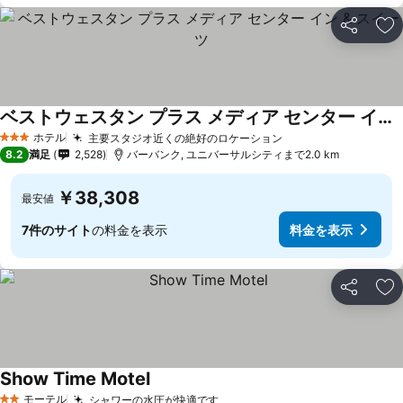
シェア
お
ベストウェスタン プラス メディア センター イン & スイーツ
ホテル
主要スタジオ近くの絶好のロケーション
3 ホテルのランク
8.2
満足
2,528
バーバンク, ユニバーサルシティまで2.0 km
￥38,308
最安値
7件のサイト
の料金を表示
料金を表示
シェア
お
Show Time Motel
モーテル
シャワーの水圧が快適です