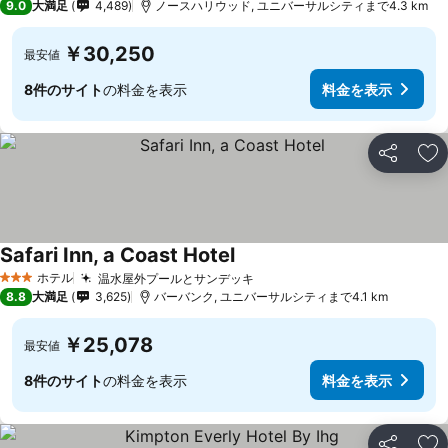
9.0
大満足
4,489
ノースハリウッド, ユニバーサルシティまで4.3 km
￥30,250
最安値
8件のサイト
の料金を表示
料金を表示
シェア
お
Safari Inn, a Coast Hotel
ホテル
温水屋外プールとサンデッキ
3 ホテルのランク
8.8
大満足
3,625
バーバンク, ユニバーサルシティまで4.1 km
￥25,078
最安値
8件のサイト
の料金を表示
料金を表示