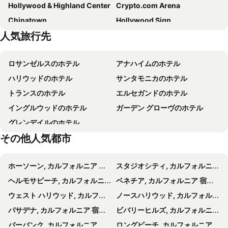
Hollywood & Highland Center
Crypto.com Arena
Hotel Indigo Los Angeles Downtown By Ihg
O ホテル
Chinatown
Hollywood Sign
The Haas, Trademark Collection by Wyndham
American Hotel
人気旅行先
ダウンタウンロサンゼルス
Walt Disney Concert Hall
ホリデイ ロッジ
Hyatt Place Glendale/Los Angeles
サンタモニカ空港
Beverly Center
ロテックス ウエスタン イン
Hilton Santa Monica Hotel & Suites
ロサンゼルスのホテル
アナハイムのホテル
Japanese American National Museum
Santa Monica Pier Aquarium
Tilt Hotel Universal-Hollywood, an AGA Collection Hotel
ヒルトン ガーデン イン ロサンゼルス / ハリウッド
ハリウッドのホテル
サンタモニカのホテル
Angels Flight
ハリウッド名声の歩道
USC Hotel
Courtyard by Marriott Santa Monica
トランスのホテル
エルセガンドのホテル
Venice Beach
Hollywood Bowl
クオリティ イン ニア ハリウッド ウォーク オブ フェイム
レジデンス イン ロセンゼルス L.A. ライブ
イングルウッドのホテル
ガーデン グローヴのホテル
Warner Bros Studio Tour
Mulholland Drive
ザ ガーランド
ロードウェイ イン
グレンデイルのホテル
Academy Awards
Madame Tussauds Hollywood
Tuscan Garden Inn
Hyatt Centric Delfina Santa Monica
その他人気都市
Grauman's Chinese Theatre
Paramount Pictures Studio Tour
Hotel Figueroa, Unbound Collection by Hyatt
The Hollywood Roosevelt
Aquarium of the Pacific
San Gabriel Valley Airport
スティルウェル ホテル
ソフィテル LA アット ビバリー ヒルズ
ホーソーン, カルフォルニア 宿泊施設 -
スタジオシティ, カルフォルニア 宿泊施設 -
3rd Street Promenade
Cabrillo Marine Aquarium
ベストウェスタン プラス メディア センター イン & スイーツ
The Tangerine - a Burbank Hotel
ヘルモサビーチ, カルフォルニア 宿泊施設 -
ベネチア, カルフォルニア 宿泊施設 -
Rose Parade
Six Flags Magic Mountain
El Royale Hotel - Near Universal Studios Hollywood
ホテル アマラノ バーバンク
ウェスト ハリウッド, カルフォルニア 宿泊施設 -
ノースハリウッド, カルフォルニア 宿泊施設 -
Los Feliz Municipal Golf Course
San Antonio Winery
Colony Inn
ベストウェスタン ハリウッド プラザ イン
パサデナ, カルフォルニア 宿泊施設 -
ビバリーヒルズ, カルフォルニア 宿泊施設 -
Luxen Hotel Hollywood
LYFE INN & SUITES by AGA- North Hollywood Universal Studios
バーバンク, カルフォルニア 宿泊施設 -
ロングビーチ, カルフォルニア 宿泊施設 -