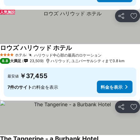
人気施設
シェア
お
ロウズ ハリウッド ホテル
ホテル
ハリウッド中心部の最高のロケーション
4 ホテルのランク
8.8
大満足
23,509
ハリウッド, ユニバーサルシティまで3.8 km
￥37,455
最安値
7件のサイト
の料金を表示
料金を表示
シェア
お
The Tangerine - a Burbank Hotel