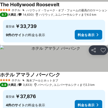
The Hollywood Roosevelt
ホテル
ハリウッド・ウォーク・オブ・フェームの最高のロケーション
4 ホテルのランク
8.7
大満足
14,630
ハリウッド, ユニバーサルシティまで4.0 km
￥33,739
最安値
9件のサイト
の料金を表示
料金を表示
シェア
お
ホテル アマラノ バーバンク
ホテル
海水プールとホットタブ
4 ホテルのランク
8.8
大満足
3,833
バーバンク, ユニバーサルシティまで2.3 km
￥37,876
最安値
4件のサイト
の料金を表示
料金を表示