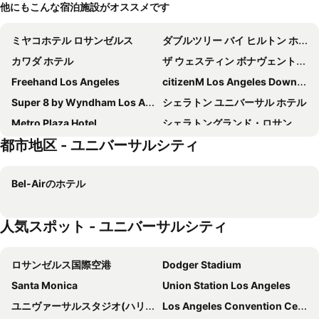
他にもこんな宿泊施設がオススメです
ミヤコホテル ロサンゼルス
ダブルツリー バイ ヒルトン ホテル ロサンゼルス ダウンタウン
カワダ ホテル
ザ ウェスティン ボナヴェントゥル ホテル アンド スイーツ ロサンゼルス
Freehand Los Angeles
citizenM Los Angeles Downtown
Super 8 by Wyndham Los Angeles Downtown
シェラトン ユニバーサル ホテル
Metro Plaza Hotel
シェラトングランド・ロサンゼルス
都市地区 - ユニバーサルシティ
The Biltmore Los Angeles
エース ホテル ダウンタウン ロサンゼルス
ロウズ ハリウッド ホテル
ヒルトン ロサンゼルス/ユニバーサル シティ
Bel-Airのホテル
オムニ ロサンゼルス ホテル アット カリフォルニア プラザ
ホテル ノルマンディー
Intercontinental Hotels Los Angeles Downtown By Ihg
Hyatt House LA - University Medical Center
人気スポット - ユニバーサルシティ
ナイツ イン ロサンゼルス カリフォルニア
ホテル カーメル
ショア ホテル
BLVD Hotel and Studios Universal-Hollywood, an Ascend Collection Hotel
ロサンゼルス国際空港
Dodger Stadium
ハリウッド セレブリティ ホテル
JW Marriott Los Angeles L.A. LIVE
Santa Monica
Union Station Los Angeles
ERTH INN by AGA Los Angeles
オーシャン ビュー ホテル
ユニヴァーサルスタジオ(ハリウッド)
Los Angeles Convention Center
Level Los Angeles - Downtown South Olive
ベストウェスタン プラス ドラゴン ゲート イン