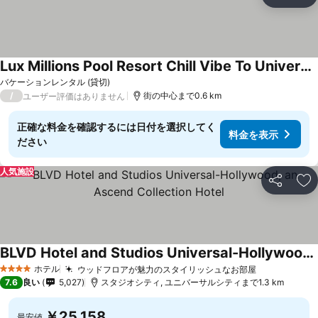
シェア
お
Lux Millions Pool Resort Chill Vibe To Universal
バケーションレンタル (貸切)
/
街の中心まで0.6 km
ユーザー評価はありません
正確な料金を確認するには日付を選択してく
料金を表示
ださい
人気施設
シェア
お
BLVD Hotel and Studios Universal-Hollywood, an Ascend Collection Hotel
ホテル
ウッドフロアが魅力のスタイリッシュなお部屋
4 ホテルのランク
7.6
良い
5,027
スタジオシティ, ユニバーサルシティまで1.3 km
￥25,158
最安値