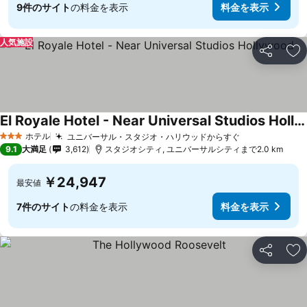
9件のサイト
の料金を表示
料金を表示
人気施設
シェア
お
El Royale Hotel - Near Universal Studios Hollywood
ホテル
ユニバーサル・スタジオ・ハリウッドからすぐ
3 ホテルのランク
9.1
大満足
3,612
スタジオシティ, ユニバーサルシティまで2.0 km
￥24,947
最安値
7件のサイト
の料金を表示
料金を表示
シェア
お