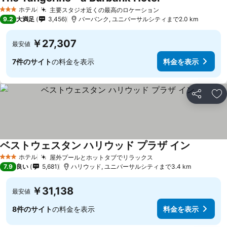
ホテル
主要スタジオ近くの最高のロケーション
3 ホテルのランク
9.2
大満足
3,456
バーバンク, ユニバーサルシティまで2.0 km
￥27,307
最安値
7件のサイト
の料金を表示
料金を表示
シェア
お
ベストウェスタン ハリウッド プラザ イン
ホテル
屋外プールとホットタブでリラックス
3 ホテルのランク
7.9
良い
5,681
ハリウッド, ユニバーサルシティまで3.4 km
￥31,138
最安値
8件のサイト
の料金を表示
料金を表示