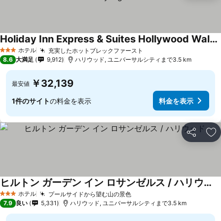
Holiday Inn Express & Suites Hollywood Walk Of Fame By Ihg
ホテル
充実したホットブレックファースト
3 ホテルのランク
8.6
大満足
9,912
ハリウッド, ユニバーサルシティまで3.5 km
￥32,139
最安値
1件のサイト
の料金を表示
料金を表示
シェア
お
ヒルトン ガーデン イン ロサンゼルス / ハリウッド
ホテル
プールサイドから望む山の景色
3 ホテルのランク
7.9
良い
5,331
ハリウッド, ユニバーサルシティまで3.5 km