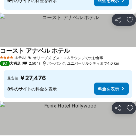
6件のサイト
の料金を表示
料金を表示
シェア
お
コースト アナベル ホテル
ホテル
オリーブズ ビストロ＆ラウンジでのお食事
4 ホテルのランク
9.1
大満足
2,504
バーバンク, ユニバーサルシティまで4.0 km
￥27,476
最安値
8件のサイト
の料金を表示
料金を表示
シェア
お