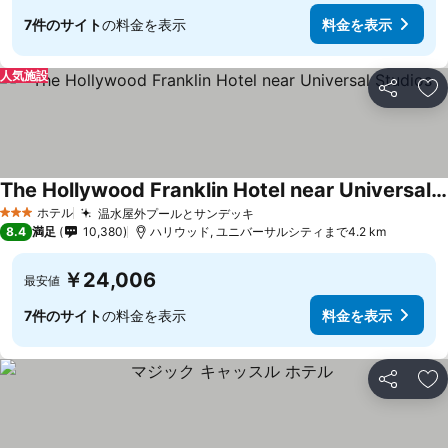
7件のサイト
の料金を表示
料金を表示
人気施設
シェア
お
The Hollywood Franklin Hotel near Universal Studios
ホテル
温水屋外プールとサンデッキ
3 ホテルのランク
8.4
満足
10,380
ハリウッド, ユニバーサルシティまで4.2 km
￥24,006
最安値
7件のサイト
の料金を表示
料金を表示
シェア
お