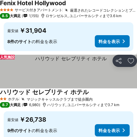
Fenix Hotel Hollywood
サービス付きアパートメント
厳選されたレコードコレクションとプレイヤー
4 ホテルのランク
8.5
大満足
1,155
ロサンゼルス, ユニバーサルシティまで3.6 km
￥31,904
最安値
8件のサイト
の料金を表示
料金を表示
人気施設
シェア
お
ハリウッド セレブリティ ホテル
ホテル
マジックキャッスルクラブまで徒歩圏内
2 ホテルのランク
8.7
大満足
6,980
ハリウッド, ユニバーサルシティまで3.7 km
￥26,738
最安値
9件のサイト
の料金を表示
料金を表示