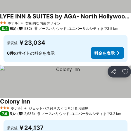
LYFE INN & SUITES by AGA- North Hollywood Universal Studios
ホテル
芸術的な内装デザイン
2 ホテルのランク
8.4
満足
532
ノースハリウッド, ユニバーサルシティまで3.5 km
￥23,034
最安値
6件のサイト
の料金を表示
料金を表示
シェア
お
Colony Inn
ホテル
ジェットバス付きのくつろげるお部屋
3 ホテルのランク
7.6
良い
2,635
ノースハリウッド, ユニバーサルシティまで3.2 km
￥24,137
最安値