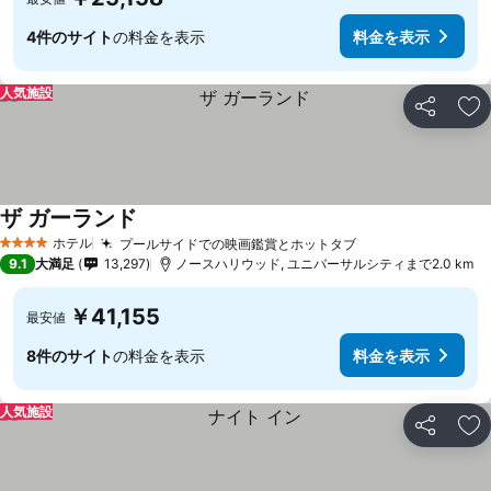
4件のサイト
の料金を表示
料金を表示
人気施設
シェア
お
ザ ガーランド
ホテル
プールサイドでの映画鑑賞とホットタブ
4 ホテルのランク
9.1
大満足
13,297
ノースハリウッド, ユニバーサルシティまで2.0 km
￥41,155
最安値
8件のサイト
の料金を表示
料金を表示
人気施設
シェア
お