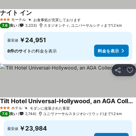
ナイト イン
モーテル
お食事処が充実しております
3 ホテルのランク
7.6
良い
3,233
スタジオシティ, ユニバーサルシティまで1.2 km
￥24,951
最安値
8件のサイト
の料金を表示
料金を表示
シェア
お
Tilt Hotel Universal-Hollywood, an AGA Collection Hotel
ホテル
モダンに改装された客室
3 ホテルのランク
7.6
良い
2,744
ユニヴァーサルスタジオ(ハリウッド)まで1.2 km
￥23,984
最安値