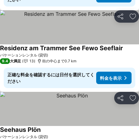
シェア
お
Residenz am Trammer See Fewo Seeflair
バケーションレンタル (貸切)
9.4
大満足
13
街の中心まで0.7 km
正確な料金を確認するには日付を選択してく
料金を表示
ださい
シェア
お
Seehaus Plön
バケーションレンタル (貸切)