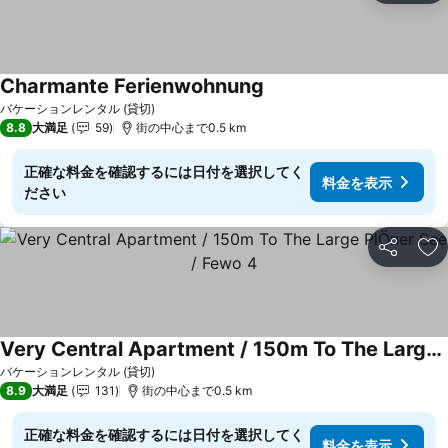
Charmante Ferienwohnung
バケーションレンタル (貸切)
8.8
大満足
59
街の中心まで0.5 km
正確な料金を確認するには日付を選択してく
料金を表示
ださい
シェア
お
Very Central Apartment / 150m To The Large PlÖner See / Fewo 4
バケーションレンタル (貸切)
8.9
大満足
131
街の中心まで0.5 km
正確な料金を確認するには日付を選択してく
料金を表示