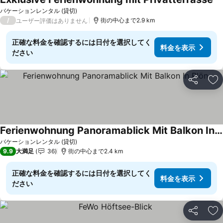
バケーションレンタル (貸切)
/
街の中心まで2.9 km
ユーザー評価はありません
正確な料金を確認するには日付を選択してく
料金を表示
ださい
シェア
お
Ferienwohnung Panoramablick Mit Balkon In Plön
バケーションレンタル (貸切)
9.9
大満足
36
街の中心まで2.4 km
正確な料金を確認するには日付を選択してく
料金を表示
ださい
シェア
お