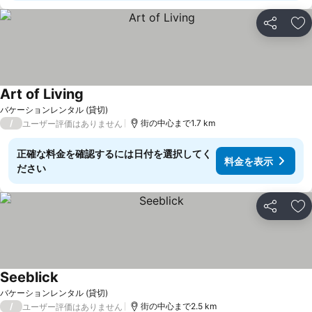
シェア
お
Art of Living
バケーションレンタル (貸切)
/
街の中心まで1.7 km
ユーザー評価はありません
正確な料金を確認するには日付を選択してく
料金を表示
ださい
シェア
お
Seeblick
バケーションレンタル (貸切)
/
街の中心まで2.5 km
ユーザー評価はありません