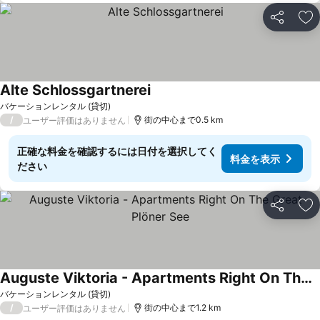
シェア
お
Alte Schlossgartnerei
バケーションレンタル (貸切)
/
街の中心まで0.5 km
ユーザー評価はありません
正確な料金を確認するには日付を選択してく
料金を表示
ださい
シェア
お
Auguste Viktoria - Apartments Right On The Great Plöner See
バケーションレンタル (貸切)
/
街の中心まで1.2 km
ユーザー評価はありません