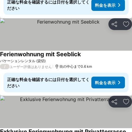
正確な料金を確認するには日付を選択してく
料金を表示
ださい
シェア
お
Ferienwohnung mit Seeblick
バケーションレンタル (貸切)
/
街の中心まで0.6 km
ユーザー評価はありません
正確な料金を確認するには日付を選択してく
料金を表示
ださい
シェア
お
Exklusive Ferienwohnung mit Privatterrasse