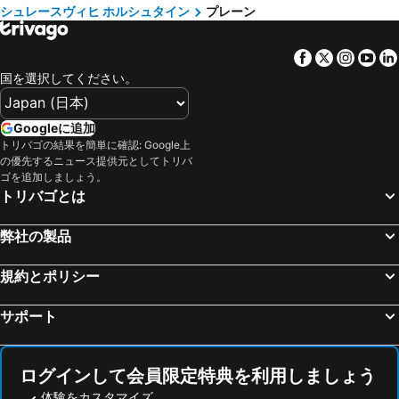
シュレースヴィヒ ホルシュタイン
プレーン
シェーンベルク, シュレースヴィヒ ホルシュタイン 宿泊施設 -
カルテンキルヘン, シュレースヴィヒ ホルシュタイン 宿泊施設 -
Todenbüttel, シュレースヴィヒ ホルシュタイン 宿泊施設 -
Hohenlockstedt, シュレースヴィヒ ホルシュタイン 宿泊施設 -
Facebook
Twitter
Insta
Yo
ハンブルク, 自由ハンザ都市ハンブルク 宿泊施設 -
リューベック, シュレースヴィヒ ホルシュタイン 宿泊施設 -
国を選択してください。
ハンデヴィット, シュレースヴィヒ ホルシュタイン 宿泊施設 -
キール, シュレースヴィヒ ホルシュタイン 宿泊施設 -
ノルダーシュテット, シュレースヴィヒ ホルシュタイン 宿泊施設 -
ハイリゲンハーフェン, シュレースヴィヒ ホルシュタイン 宿泊施設 -
Googleに追加
トリバゴの結果を簡単に確認: Google上
ヴァンゲルス, シュレースヴィヒ ホルシュタイン 宿泊施設 -
ピンネベルク, シュレースヴィヒ ホルシュタイン 宿泊施設 -
の優先するニュース提供元としてトリバ
フレンスブルク, シュレースヴィヒ ホルシュタイン 宿泊施設 -
ミュンヘン, バイエルン 宿泊施設 -
ゴを追加しましょう。
トリバゴとは
フランクフルト, ヘッセ 宿泊施設 -
ベルリン, ベルリン 宿泊施設 -
ケルン, ノルトライン ヴェストファーレン 宿泊施設 -
デュッセルドルフ, ノルトライン ヴェストファーレン 宿泊施設 -
弊社の製品
ニュルンベルク, バイエルン 宿泊施設 -
ドレスデン, ザクセン 宿泊施設 -
規約とポリシー
シュトゥットガルト, バーデン ヴュルテンベルク 宿泊施設 -
サポート
ログインして会員限定特典を利用しましょう
体験をカスタマイズ