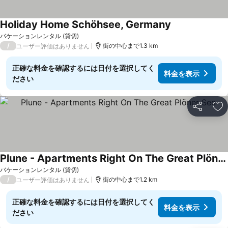
Holiday Home Schöhsee, Germany
バケーションレンタル (貸切)
/
街の中心まで1.3 km
ユーザー評価はありません
正確な料金を確認するには日付を選択してく
料金を表示
ださい
シェア
お
Plune - Apartments Right On The Great Plöner See
バケーションレンタル (貸切)
/
街の中心まで1.2 km
ユーザー評価はありません
正確な料金を確認するには日付を選択してく
料金を表示
ださい