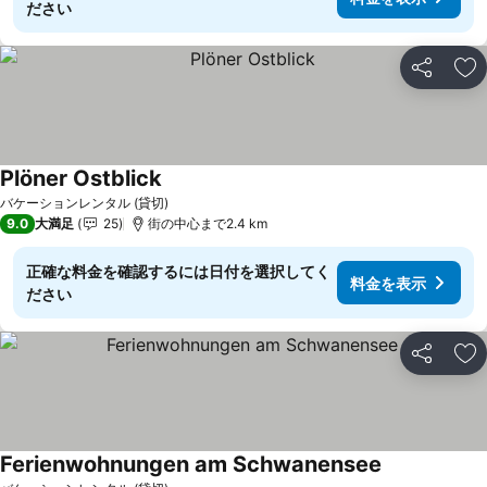
ださい
シェア
お
Plöner Ostblick
バケーションレンタル (貸切)
9.0
大満足
25
街の中心まで2.4 km
正確な料金を確認するには日付を選択してく
料金を表示
ださい
シェア
お
Ferienwohnungen am Schwanensee