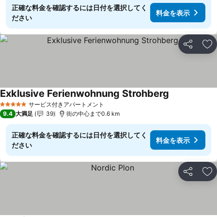
正確な料金を確認するには日付を選択してく
料金を表示
ださい
シェア
お
Exklusive Ferienwohnung Strohberg
サービス付きアパートメント
5 ホテルのランク
9.4
大満足
39
街の中心まで0.6 km
正確な料金を確認するには日付を選択してく
料金を表示
ださい
シェア
お