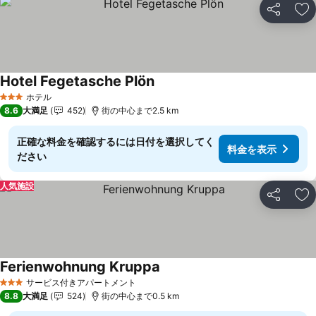
シェア
お
Hotel Fegetasche Plön
ホテル
3 ホテルのランク
8.6
大満足
452
街の中心まで2.5 km
正確な料金を確認するには日付を選択してく
料金を表示
ださい
人気施設
シェア
お
Ferienwohnung Kruppa
サービス付きアパートメント
3 ホテルのランク
8.8
大満足
524
街の中心まで0.5 km