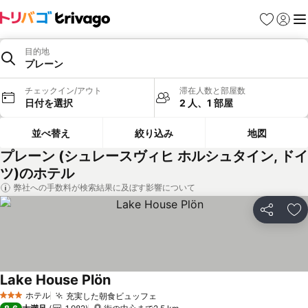
お気に入り
ログイ
メ
目的地
プレーン
チェックイン/アウト
滞在人数と部屋数
日付を選択
2 人、1 部屋
並べ替え
絞り込み
地図
プレーン (シュレースヴィヒ ホルシュタイン, ドイ
ツ)のホテル
弊社への手数料が検索結果に及ぼす影響について
シェア
お
Lake House Plön
ホテル
充実した朝食ビュッフェ
3 ホテルのランク