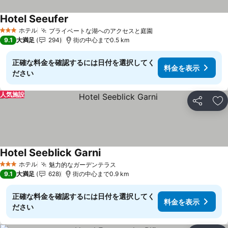
Hotel Seeufer
ホテル
プライベートな湖へのアクセスと庭園
3 ホテルのランク
9.1
大満足
294
街の中心まで0.5 km
正確な料金を確認するには日付を選択してく
料金を表示
ださい
人気施設
シェア
お
Hotel Seeblick Garni
ホテル
魅力的なガーデンテラス
3 ホテルのランク
9.1
大満足
628
街の中心まで0.9 km
正確な料金を確認するには日付を選択してく
料金を表示
ださい