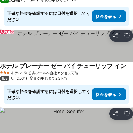
8.6
大満足
1,982
街の中心まで2.5 km
正確な料金を確認するには日付を選択してく
料金を表示
ださい
人気施設
シェア
お
ホテル プレーナー ゼー バイ チューリップ イン
ホテル
公共プールへ直接アクセス可能
3 ホテルのランク
6.8
2,531
街の中心まで2.3 km
正確な料金を確認するには日付を選択してく
料金を表示
ださい
シェア
お