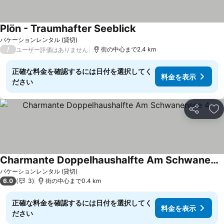
Plön - Traumhafter Seeblick
バケーションレンタル (貸切)
/
街の中心まで2.4 km
ユーザー評価はありません
正確な料金を確認するには日付を選択してく
料金を表示
ださい
シェア
お
Charmante Doppelhaushalfte Am Schwanensee 4
バケーションレンタル (貸切)
6.0
3
街の中心まで0.4 km
正確な料金を確認するには日付を選択してく
料金を表示
ださい