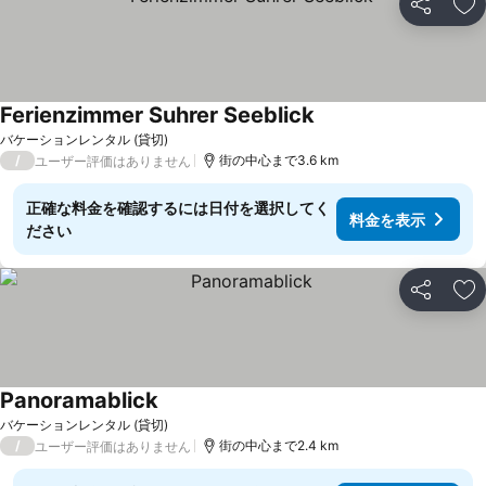
シェア
お
Ferienzimmer Suhrer Seeblick
バケーションレンタル (貸切)
/
街の中心まで3.6 km
ユーザー評価はありません
正確な料金を確認するには日付を選択してく
料金を表示
ださい
シェア
お
Panoramablick
バケーションレンタル (貸切)
/
街の中心まで2.4 km
ユーザー評価はありません