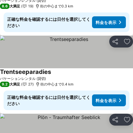
バケーションレンタル (貸切)
8.6
大満足
19
街の中心まで0.3 km
正確な料金を確認するには日付を選択してく
料金を表示
ださい
シェア
お
Trentseeparadies
バケーションレンタル (貸切)
9.2
大満足
27
街の中心まで0.4 km
正確な料金を確認するには日付を選択してく
料金を表示
ださい
シェア
お