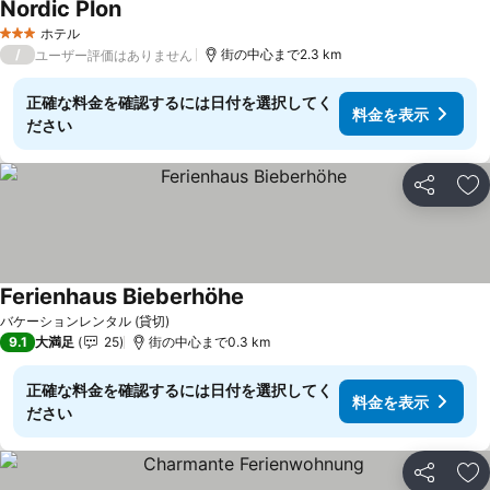
Nordic Plon
ホテル
3 ホテルのランク
/
街の中心まで2.3 km
ユーザー評価はありません
正確な料金を確認するには日付を選択してく
料金を表示
ださい
シェア
お
Ferienhaus Bieberhöhe
バケーションレンタル (貸切)
9.1
大満足
25
街の中心まで0.3 km
正確な料金を確認するには日付を選択してく
料金を表示
ださい
シェア
お