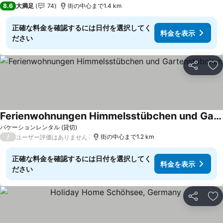
8.6
大満足
74
街の中心まで1.4 km
正確な料金を確認するには日付を選択してく
料金を表示
ださい
シェア
お
Ferienwohnungen Himmelsstübchen und Gartenstübchen
バケーションレンタル (貸切)
/
街の中心まで1.2 km
ユーザー評価はありません
正確な料金を確認するには日付を選択してく
料金を表示
ださい
シェア
お