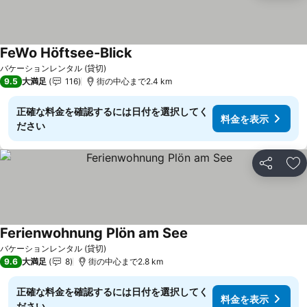
FeWo Höftsee-Blick
バケーションレンタル (貸切)
9.5
大満足
116
街の中心まで2.4 km
正確な料金を確認するには日付を選択してく
料金を表示
ださい
シェア
お
Ferienwohnung Plön am See
バケーションレンタル (貸切)
9.6
大満足
8
街の中心まで2.8 km
正確な料金を確認するには日付を選択してく
料金を表示
ださい