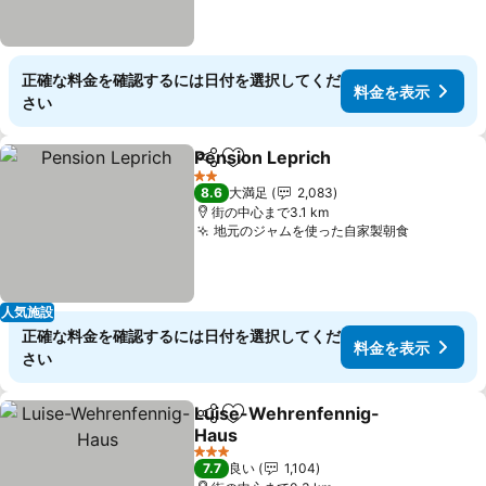
正確な料金を確認するには日付を選択してくだ
料金を表示
さい
Pension Leprich
シェア
お気に入りに追加
2 ホテルのランク
8.6
大満足
2,083
街の中心まで3.1 km
地元のジャムを使った自家製朝食
人気施設
正確な料金を確認するには日付を選択してくだ
料金を表示
さい
Luise-Wehrenfennig-
シェア
お気に入りに追加
Haus
3 ホテルのランク
7.7
良い
1,104