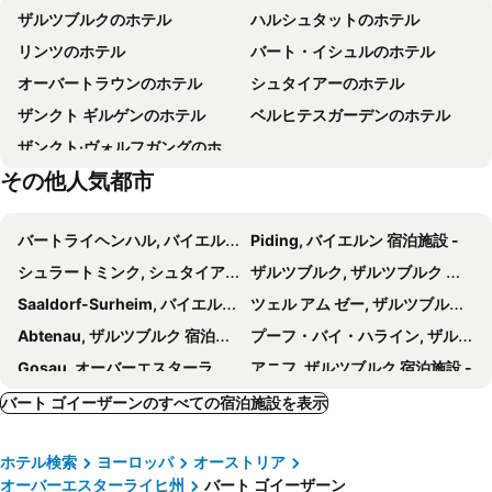
ザルツブルクのホテル
ハルシュタットのホテル
Alpensiedlung
Salzheilstollen Berchtesgaden
Pension Leprich
Bräugasthof Hallstatt
リンツのホテル
バート・イシュルのホテル
ホーエンザルツブルク城
Mozart's Birthplace
Apartements Wallner
ホテル ソメロフ
オーバートラウンのホテル
シュタイアーのホテル
Salzburg Congress
Königssee
JUFA ホテル バート アウスゼー
Hotel Zimmerbräu
ザンクト ギルゲンのホテル
ベルヒテスガーデンのホテル
Hallstätter See
Kaiservilla
Schwarzes Rössl
Las Marías
ザンクト·ヴォルフガングのホテル
Salzkammergut Cultural Landscape
Wildpark Kleefeld mit Streichelzoo
Cortisen am See
Wohlfühlhotel Goiserer Mühle
その他人気都市
Narzissenfest
Postalm Arena
Bad Ischl - Central & Quiet Apartment
ゴールデナー オークス ホテル
Marktplatz
Lehen
Gasthof zum Pfandl
ホテル オアセ
バートライヘンハル, バイエルン 宿泊施設 -
Piding, バイエルン 宿泊施設 -
Hellbrunner Adventzauber
Liechtensteinklamm
Boutiquehotel Strand Hallstatt - Adults only
Park Am See
シュラートミンク, シュタイアーマルク 宿泊施設 -
ザルツブルク, ザルツブルク 宿泊施設 -
Sankt Bartholomä
Freibad Volksgarten
Bergrose Hideaway
Kirchenwirt
Saaldorf-Surheim, バイエルン 宿泊施設 -
ツェル アム ゼー, ザルツブルク 宿泊施設 -
Itzling
Messezentrum Salzburg
Haus Wolfgangsee
Abtenau, ザルツブルク 宿泊施設 -
プーフ・バイ・ハライン, ザルツブルク 宿泊施設 -
Gosau, オーバーエスターライヒ州 宿泊施設 -
アニフ, ザルツブルク 宿泊施設 -
シェーナウ アム ケーニッヒスゼー, バイエルン 宿泊施設 -
サンクト ヨハン, チロル 宿泊施設 -
バート ゴイーザーンのすべての宿泊施設を表示
ハライン, ザルツブルク 宿泊施設 -
キッツビュール, チロル 宿泊施設 -
ホテル検索
ヨーロッパ
オーストリア
バート アウスゼー, シュタイアーマルク 宿泊施設 -
グムンデン, オーバーエスターライヒ州 宿泊施設 -
オーバーエスターライヒ州
バート ゴイーザーン