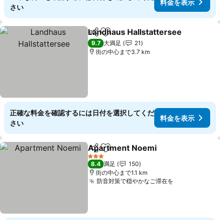
料金を表示
さい
Landhaus Hallstattersee
シェア
お気に入りに追加
9.7
大満足
21
街の中心まで3.7 km
正確な料金を確認するには日付を選択してくだ
料金を表示
さい
Apartment Noemi
シェア
お気に入りに追加
3 ホテルのランク
8.4
満足
150
街の中心まで1.1 km
防音対策で穏やかなご滞在を