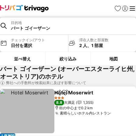
お気に入り
ログイ
メ
目的地
バート ゴイーザーン
チェックイン/アウト
滞在人数と部屋数
日付を選択
2 人、1 部屋
並べ替え
絞り込み
地図
バート ゴイーザーン (オーバーエスターライヒ州,
オーストリア)のホテル
弊社への手数料が検索結果に及ぼす影響について
Hotel Moserwirt
シェア
お気に入りに追加
3 ホテルのランク
8.8
大満足
1,355
街の中心まで0.2 km
素晴らしいホテル内レストラン
人気施設