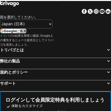
Waidhofen an der Ybbs, ニーダーエスターライヒ州 宿泊施設 -
ホーフ バイ ザルツブルク, ザルツブルク 宿泊施設 -
Bergheim, ザルツブルク 宿泊施設 -
ザールバッハ ヒンターグレム, ザルツブルク 宿泊施設 -
Facebook
Twitter
Insta
Yo
ザルツブルク, ザルツブルク 宿泊施設 -
チェスキークルムロフ, 南ボヘミア州 宿泊施設 -
国を選択してください。
ハルシュタット, オーバーエスターライヒ州 宿泊施設 -
リンツ, オーバーエスターライヒ州 宿泊施設 -
バート・イシュル, オーバーエスターライヒ州 宿泊施設 -
オーバートラウン, オーバーエスターライヒ州 宿泊施設 -
Googleに追加
トリバゴの結果を簡単に確認: Google上
シュタイアー, オーバーエスターライヒ州 宿泊施設 -
ザンクト ギルゲン, ザルツブルク 宿泊施設 -
の優先するニュース提供元としてトリバ
ベルヒテスガーデン, バイエルン 宿泊施設 -
ウィーン, ウイーン 宿泊施設 -
ゴを追加しましょう。
トリバゴとは
インスブルック, チロル 宿泊施設 -
シュヴェヒャート, ニーダーエスターライヒ州 宿泊施設 -
グラーツ, シュタイアーマルク 宿泊施設 -
弊社の製品
規約とポリシー
サポート
ログインして会員限定特典を利用しましょう
体験をカスタマイズ