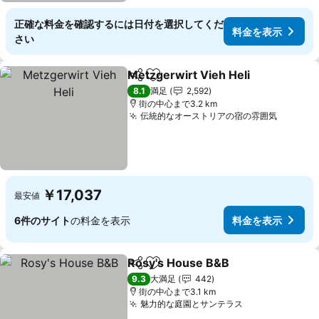
正確な料金を確認するには日付を選択してくだ
料金を表示
さい
Metzgerwirt Vieh Heli
シェア
お気に入りに追加
8.1
満足
2,592
街の中心まで3.2 km
伝統的なオーストリアの宿の雰囲気
￥17,037
最安値
6件のサイト
の料金を表示
料金を表示
Rosy's House B&B
シェア
お気に入りに追加
9.3
大満足
442
街の中心まで3.1 km
魅力的な庭園とサンテラス