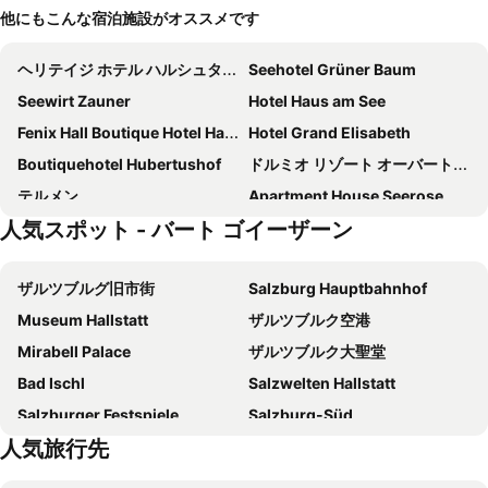
他にもこんな宿泊施設がオススメです
ヘリテイジ ホテル ハルシュタット
Seehotel Grüner Baum
Seewirt Zauner
Hotel Haus am See
Fenix Hall Boutique Hotel Hallstatt
Hotel Grand Elisabeth
Boutiquehotel Hubertushof
ドルミオ リゾート オーバートラウン
テルメン
Apartment House Seerose
人気スポット - バート ゴイーザーン
イム ヴァイセン レッスル アム ヴォルフガングゼー
Sonnhof
ホテル フリアン
COOEE alpin Hotel Dachstein
ザルツブルグ旧市街
Salzburg Hauptbahnhof
Weisses Lamm
ゼーホテル アム ハルシュタッターゼー
Museum Hallstatt
ザルツブルク空港
Gjaid Alm
Mondi Hotel am Grundlsee
Mirabell Palace
ザルツブルク大聖堂
Hotel Bad Goisern
Spa Hotel Erzherzog Johann
Bad Ischl
Salzwelten Hallstatt
ホテル ゴルデネス シフ
Sandwirt
Salzburger Festspiele
Salzburg-Süd
Hotel - Restaurant Goisererhof 3S
Villa Seilern Vital Resort
人気旅行先
Mozart Residence
Herbert-von-Karajan-Platz
TAUROA Landhaus zu Appesbach
Hotel Carossa bed&breakfast
Mondsee
Residenzplatz
ホテル フォースターホフ
Hotel Moserwirt