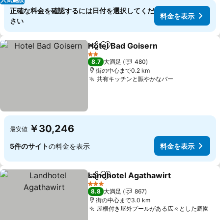
正確な料金を確認するには日付を選択してくだ
料金を表示
さい
Hotel Bad Goisern
シェア
お気に入りに追加
2 ホテルのランク
8.7
大満足
480
街の中心まで0.2 km
共有キッチンと賑やかなバー
￥30,246
最安値
5件のサイト
の料金を表示
料金を表示
Landhotel Agathawirt
シェア
お気に入りに追加
3 ホテルのランク
8.8
大満足
867
街の中心まで3.0 km
屋根付き屋外プールがある広々とした庭園