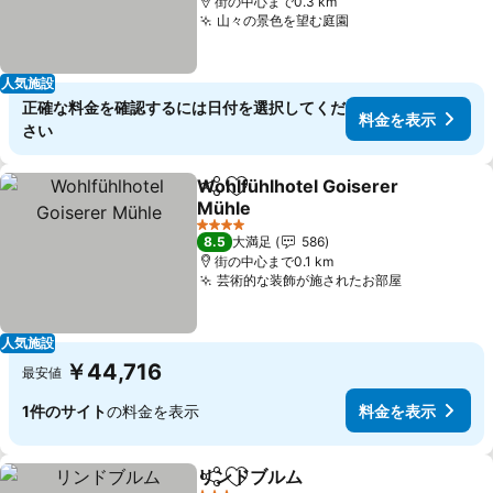
街の中心まで0.3 km
山々の景色を望む庭園
人気施設
正確な料金を確認するには日付を選択してくだ
料金を表示
さい
Wohlfühlhotel Goiserer
シェア
お気に入りに追加
Mühle
4 ホテルのランク
8.5
大満足
586
街の中心まで0.1 km
芸術的な装飾が施されたお部屋
人気施設
￥44,716
最安値
1件のサイト
の料金を表示
料金を表示
リンドブルム
シェア
お気に入りに追加