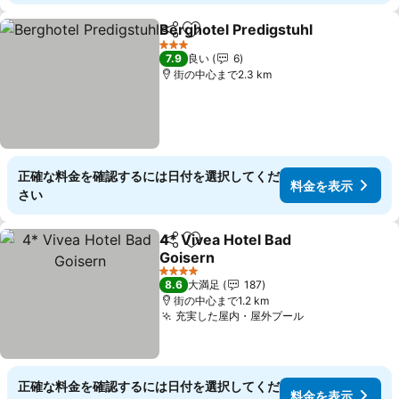
Berghotel Predigstuhl
シェア
お気に入りに追加
3 ホテルのランク
7.9
良い
6
街の中心まで2.3 km
正確な料金を確認するには日付を選択してくだ
料金を表示
さい
4* Vivea Hotel Bad
シェア
お気に入りに追加
Goisern
4 ホテルのランク
8.6
大満足
187
街の中心まで1.2 km
充実した屋内・屋外プール
正確な料金を確認するには日付を選択してくだ
料金を表示