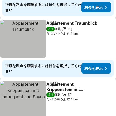
正確な料金を確認するには日付を選択してくだ
料金を表示
さい
Appartement Traumblick
シェア
お気に入りに追加
8.1
満足
19
街の中心まで1.1 km
正確な料金を確認するには日付を選択してくだ
料金を表示
さい
Appartement
シェア
お気に入りに追加
Krippenstein mit
Indoorpool und Sauna
8.1
満足
52
街の中心まで1.1 km