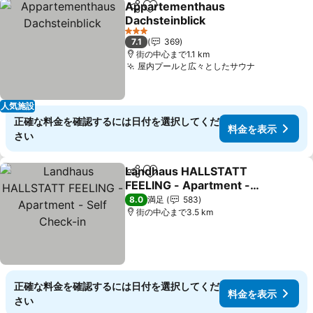
Appartementhaus
シェア
お気に入りに追加
Dachsteinblick
3 ホテルのランク
7.1
369
街の中心まで1.1 km
屋内プールと広々としたサウナ
人気施設
正確な料金を確認するには日付を選択してくだ
料金を表示
さい
Landhaus HALLSTATT
シェア
お気に入りに追加
FEELING - Apartment -
Self Check-in
8.0
満足
583
街の中心まで3.5 km
正確な料金を確認するには日付を選択してくだ
料金を表示
さい