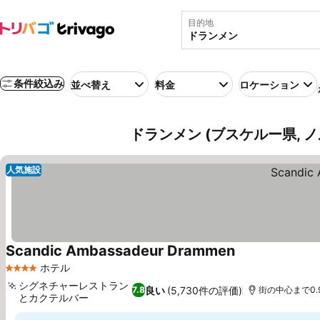
目的地
条件絞込み
並べ替え
料金
ロケーション
ドランメン (ブスケルー県, 
人気施設
Scandic Ambassadeur Drammen
ホテル
4 ホテルのランク
シグネチャーレストラン
良い
(5,730件の評価)
7.8
街の中心まで0.9
とカクテルバー