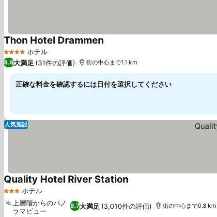
Thon Hotel Drammen
ホテル
4 ホテルのランク
大満足
(31件の評価)
8.8
街の中心まで1.1 km
正確な料金を確認するには日付を選択してください
人気施設
Quality Hotel River Station
ホテル
3 ホテルのランク
上層階からのパノ
大満足
(3,010件の評価)
8.7
街の中心まで0.8 km
ラマビュー