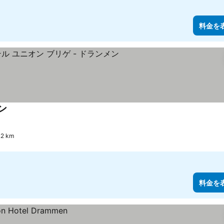
料金を
ン
2 km
料金を