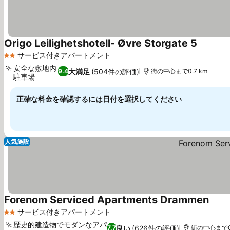
Origo Leilighetshotell- Øvre Storgate 5
サービス付きアパートメント
2 ホテルのランク
安全な敷地内
大満足
(504件の評価)
9.4
街の中心まで0.7 km
駐車場
正確な料金を確認するには日付を選択してください
人気施設
Forenom Serviced Apartments Drammen
サービス付きアパートメント
2 ホテルのランク
歴史的建造物でモダンなアパ
良い
(626件の評価)
7.7
街の中心まで0.