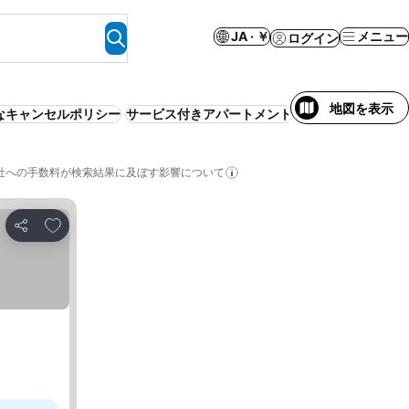
JA · ￥
メニュー
ログイン
地図を表示
なキャンセルポリシー
サービス付きアパートメント
１泊2食 (朝夕) 付
社への手数料が検索結果に及ぼす影響について
お気に入りに追加
シェア