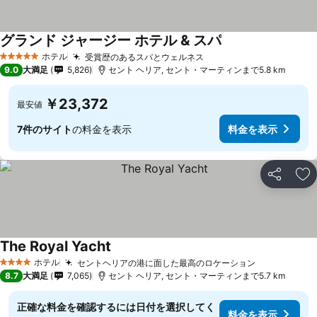
グランド ジャージー ホテル & スパ
ホテル
受賞歴のあるスパとウェルネス
5 ホテルのランク
9.0
大満足
5,826
セント ヘリア, セント・マーティンまで5.8 km
￥23,372
最安値
7件のサイト
の料金を表示
料金を表示
シェア
お
The Royal Yacht
ホテル
セントヘリアの港に面した最高のロケーション
4 ホテルのランク
8.7
大満足
7,065
セント ヘリア, セント・マーティンまで5.7 km
正確な料金を確認するには日付を選択してく
料金を表示