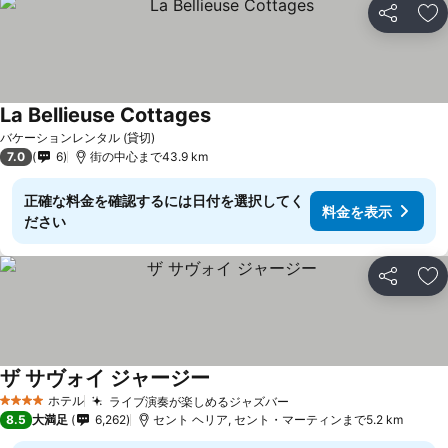
シェア
お
La Bellieuse Cottages
バケーションレンタル (貸切)
7.0
6
街の中心まで43.9 km
正確な料金を確認するには日付を選択してく
料金を表示
ださい
シェア
お
ザ サヴォイ ジャージー
ホテル
ライブ演奏が楽しめるジャズバー
4 ホテルのランク
8.5
大満足
6,262
セント ヘリア, セント・マーティンまで5.2 km