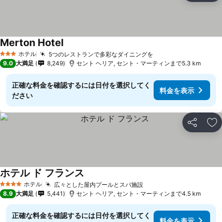
Merton Hotel
ホテル
5つのレストランで多彩なダイニングを
3 ホテルのランク
9.0
大満足
8,249
セント ヘリア, セント・マーティンまで5.3 km
正確な料金を確認するには日付を選択してく
料金を表示
ださい
シェア
お
ホテル ド フランス
ホテル
広々とした屋内プールとスパ施設
4 ホテルのランク
8.9
大満足
5,441
セント ヘリア, セント・マーティンまで4.5 km
正確な料金を確認するには日付を選択してく
料金を表示