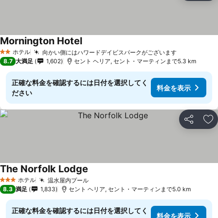
Mornington Hotel
ホテル
向かい側にはハワードデイビスパークがございます
2 ホテルのランク
8.7
大満足
1,602
セント ヘリア, セント・マーティンまで5.3 km
正確な料金を確認するには日付を選択してく
料金を表示
ださい
シェア
お
The Norfolk Lodge
ホテル
温水屋内プール
3 ホテルのランク
8.3
満足
1,833
セント ヘリア, セント・マーティンまで5.0 km
正確な料金を確認するには日付を選択してく
料金を表示