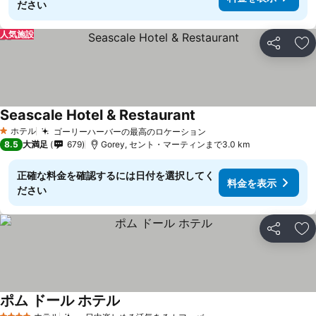
ださい
人気施設
シェア
お
Seascale Hotel & Restaurant
ホテル
ゴーリーハーバーの最高のロケーション
1 ホテルのランク
8.5
大満足
679
Gorey, セント・マーティンまで3.0 km
正確な料金を確認するには日付を選択してく
料金を表示
ださい
シェア
お
ポム ドール ホテル