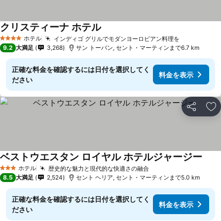
クリスティーナ ホテル
ホテル
インディゴ グリルでモダンヨーロピアン料理を
4 ホテルのランク
9.2
大満足
3,268
サン トーバン, セント・マーティンまで6.7 km
正確な料金を確認するには日付を選択してく
料金を表示
ださい
シェア
お
ベストウエスタン ロイヤル ホテルジャージー
ホテル
歴史的な魅力と現代的な快適さの融合
3 ホテルのランク
8.5
大満足
2,524
セント ヘリア, セント・マーティンまで5.0 km
正確な料金を確認するには日付を選択してく
料金を表示
ださい