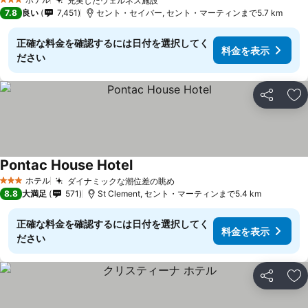
充実したウェルネス施設
3 ホテルのランク
7.8
良い
7,451
セント・セイバー, セント・マーティンまで5.7 km
正確な料金を確認するには日付を選択してく
料金を表示
ださい
シェア
お
Pontac House Hotel
ホテル
ダイナミックな潮位差の眺め
3 ホテルのランク
8.8
大満足
571
St Clement, セント・マーティンまで5.4 km
正確な料金を確認するには日付を選択してく
料金を表示
ださい
シェア
お