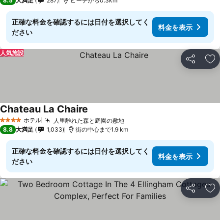
8.5
大満足
287
ビーチから0.3km
正確な料金を確認するには日付を選択してく
料金を表示
ださい
人気施設
シェア
お
Chateau La Chaire
ホテル
人里離れた森と庭園の敷地
4 ホテルのランク
8.8
大満足
1,033
街の中心まで1.9 km
正確な料金を確認するには日付を選択してく
料金を表示
ださい
シェア
お