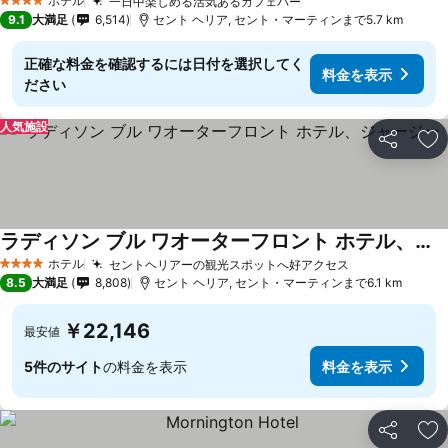
ホテル
一日中楽しめる活気あるカフェバー
4 ホテルのランク
9.1
大満足
6,514
セント ヘリア, セント・マーティンまで5.7 km
正確な料金を確認するには日付を選択してく
料金を表示
ださい
人気施設
シェア
お
ラディソン ブル ワオーターフロント ホテル、ジャージー
ホテル
セントヘリアーの観光スポットへ好アクセス
4 ホテルのランク
8.5
大満足
8,808
セント ヘリア, セント・マーティンまで6.1 km
￥22,146
最安値
5件のサイト
の料金を表示
料金を表示
シェア
お