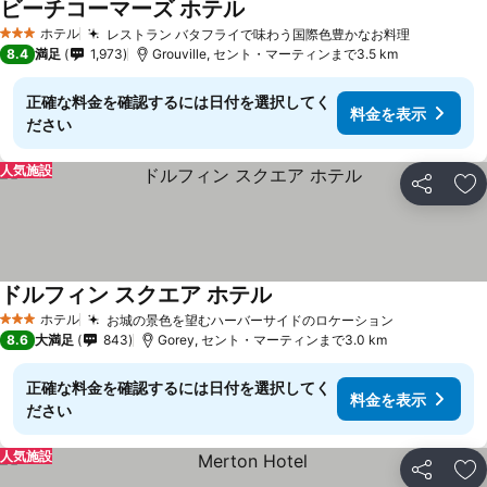
ビーチコーマーズ ホテル
ホテル
レストラン バタフライで味わう国際色豊かなお料理
3 ホテルのランク
8.4
満足
1,973
Grouville, セント・マーティンまで3.5 km
正確な料金を確認するには日付を選択してく
料金を表示
ださい
人気施設
シェア
お
ドルフィン スクエア ホテル
ホテル
お城の景色を望むハーバーサイドのロケーション
3 ホテルのランク
8.6
大満足
843
Gorey, セント・マーティンまで3.0 km
正確な料金を確認するには日付を選択してく
料金を表示
ださい
人気施設
シェア
お