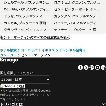
シェルブール, バス ノルマンディー 宿泊施設 -
ロズ シュル クエノン, ブルターニュ 宿泊施設 -
Courtils, バス ノルマンディー 宿泊施設 -
セント ピーター ポート, チャンネル諸島 宿泊施設 -
ドゥセ, バス ノルマンディー 宿泊施設 -
カランタン, バス ノルマンディー 宿泊施設 -
カンカル, ブルターニュ 宿泊施設 -
バイユー, バス ノルマンディー 宿泊施設 -
グランヴィル, バス ノルマンディー 宿泊施設 -
ディナール, ブルターニュ 宿泊施設 -
Le Vivier-sur-Mer, ブルターニュ 宿泊施設 -
ディナン, ブルターニュ 宿泊施設 -
セント・マーティンのすべての宿泊施設を表示
Saint Peter, チャンネル諸島 宿泊施設 -
Castel, チャンネル諸島 宿泊施設 -
ホテル検索
ヨーロッパ
イギリス
チャンネル諸島
Saint-Hilaire-Petitville, バス ノルマンディー 宿泊施設 -
Jullouville, バス ノルマンディー 宿泊施設 -
ジャージー
セント・マーティン
Genêts, バス ノルマンディー 宿泊施設 -
ドル ド ブルターニュ, ブルターニュ 宿泊施設 -
Pleine-Fougères, ブルターニュ 宿泊施設 -
パンポール, ブルターニュ 宿泊施設 -
Facebook
Twitter
Insta
Yo
ル モン サン ミシェル, バス ノルマンディー 宿泊施設 -
サンマロ, ブルターニュ 宿泊施設 -
国を選択してください。
Pontorson, バス ノルマンディー 宿泊施設 -
Beauvoir, バス ノルマンディー 宿泊施設 -
Saint-Georges-de-Gréhaigne, ブルターニュ 宿泊施設 -
Saint-Quentin-sur-le Homme, バス ノルマンディー 宿泊施設 -
Googleに追加
トリバゴの結果を簡単に確認: Google上
Huisnes-sur-Mer, バス ノルマンディー 宿泊施設 -
セント ヘリア, チャンネル諸島 宿泊施設 -
の優先するニュース提供元としてトリバ
アバランシュ, バス ノルマンディー 宿泊施設 -
ロンドン, イングランド 宿泊施設 -
ゴを追加しましょう。
トリバゴとは
エディンバラ, スコットランド 宿泊施設 -
ヒースロー, イングランド 宿泊施設 -