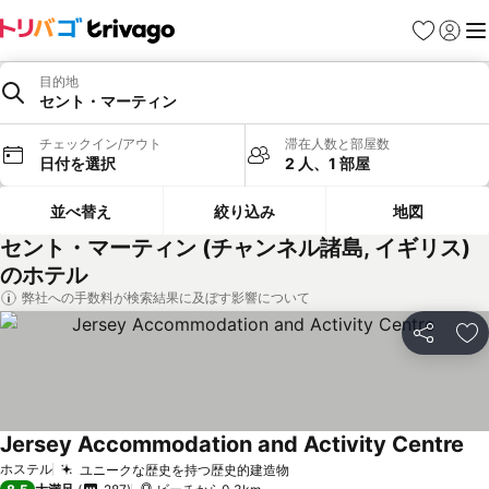
お気に入り
ログイ
メ
目的地
セント・マーティン
チェックイン/アウト
滞在人数と部屋数
日付を選択
2 人、1 部屋
並べ替え
絞り込み
地図
セント・マーティン (チャンネル諸島, イギリス)
のホテル
弊社への手数料が検索結果に及ぼす影響について
シェア
お
Jersey Accommodation and Activity Centre
ホステル
ユニークな歴史を持つ歴史的建造物