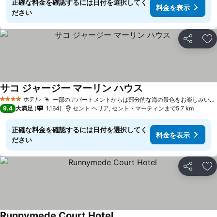
正確な料金を確認するには日付を選択してく
料金を表示
ださい
シェア
お
サコ ジャージー マーリン ハウス
ホテル
一部のアパートメントからは部分的な海の景色をお楽しみいただけます
4 ホテルのランク
9.4
大満足
1,164
セント ヘリア, セント・マーティンまで5.7 km
正確な料金を確認するには日付を選択してく
料金を表示
ださい
シェア
お
Runnymede Court Hotel