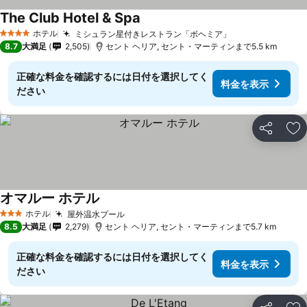
The Club Hotel & Spa
ホテル
ミシュラン星付きレストラン「ボヘミア」
4 ホテルのランク
8.7
大満足
2,505
セント ヘリア, セント・マーティンまで5.5 km
正確な料金を確認するには日付を選択してく
料金を表示
ださい
シェア
お
オマルー ホテル
ホテル
屋外温水プール
3 ホテルのランク
8.5
大満足
2,279
セント ヘリア, セント・マーティンまで5.7 km
正確な料金を確認するには日付を選択してく
料金を表示
ださい