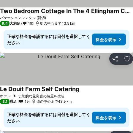
Two Bedroom Cottage In The 4 Ellingham Cottages Complex, Perfect For Families
バケーションレンタル (貸切)
9.4
大満足
19
街の中心まで43.5 km
正確な料金を確認するには日付を選択してく
料金を表示
ださい
シェア
お
Le Douit Farm Self Catering
ホテル
伝統的な花崗岩の納屋を改装
8.1
満足
19
街の中心まで43.9 km
正確な料金を確認するには日付を選択してく
料金を表示
ださい