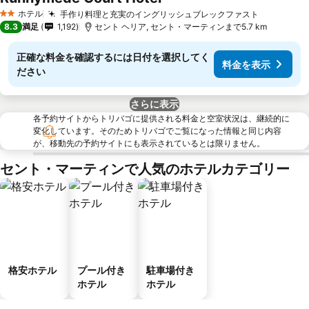
ホテル
手作り料理と充実のイングリッシュブレックファスト
2 ホテルのランク
8.3
満足
1,192
セント ヘリア, セント・マーティンまで5.7 km
正確な料金を確認するには日付を選択してく
料金を表示
ださい
さらに表示
各予約サイトからトリバゴに提供される料金と空室状況は、継続的に
変化しています。そのためトリバゴでご覧になった情報と同じ内容
が、移動先の予約サイトにも表示されているとは限りません。
セント・マーティンで人気のホテルカテゴリー
格安ホテル
プール付き
駐車場付き
ホテル
ホテル