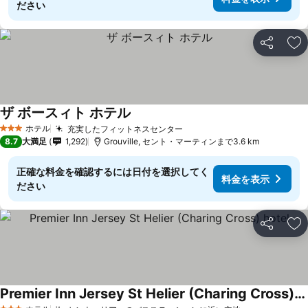
ださい
シェア
お
ザ ボースィト ホテル
ホテル
充実したフィットネスセンター
3 ホテルのランク
8.7
大満足
1,292
Grouville, セント・マーティンまで3.6 km
正確な料金を確認するには日付を選択してく
料金を表示
ださい
シェア
お
Premier Inn Jersey St Helier (Charing Cross) hotel