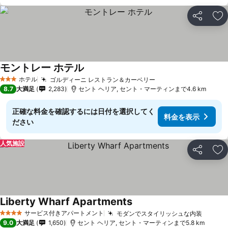
シェア
お
モントレー ホテル
ホテル
ゴルディーニ レストラン＆カーベリー
3 ホテルのランク
8.7
大満足
2,283
セント ヘリア, セント・マーティンまで4.6 km
正確な料金を確認するには日付を選択してく
料金を表示
ださい
人気施設
シェア
お
Liberty Wharf Apartments
サービス付きアパートメント
モダンでスタイリッシュな内装
4 ホテルのランク
9.0
大満足
1,650
セント ヘリア, セント・マーティンまで5.8 km