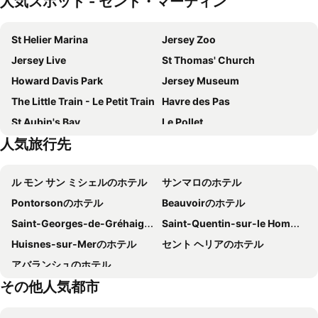
人気スポット - セント・マーティン
St Helier Marina
Jersey Zoo
Jersey Live
St Thomas' Church
Howard Davis Park
Jersey Museum
The Little Train - Le Petit Train
Havre des Pas
St Aubin's Bay
Le Pollet
人気旅行先
Guernsey Airport
Liberation Square
La Maison du Biscuit
Jersey War Tunnels
ル モン サン ミシェルのホテル
サンマロのホテル
de Siouville-Hague
du Passous
Pontorsonのホテル
Beauvoirのホテル
Saint-Georges-de-Gréhaigneのホテル
Saint-Quentin-sur-le Hommeのホテル
Huisnes-sur-Merのホテル
セント ヘリアのホテル
アバランシュのホテル
その他人気都市