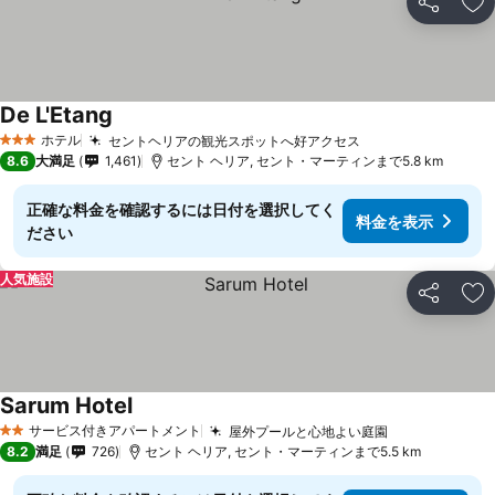
シェア
お
De L'Etang
ホテル
セントヘリアの観光スポットへ好アクセス
3 ホテルのランク
8.6
大満足
1,461
セント ヘリア, セント・マーティンまで5.8 km
正確な料金を確認するには日付を選択してく
料金を表示
ださい
人気施設
シェア
お
Sarum Hotel
サービス付きアパートメント
屋外プールと心地よい庭園
2 ホテルのランク
8.2
満足
726
セント ヘリア, セント・マーティンまで5.5 km