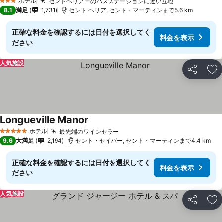
ホテル
セントヘリアーのバスステーションに近い立地
3 ホテルのランク
8.1
満足
1,731
セント ヘリア, セント・マーティンまで5.6 km
正確な料金を確認するには日付を選択してく
料金を表示
ださい
人気施設
シェア
お
Longueville Manor
ホテル
最先端のワインセラー
5 ホテルのランク
9.6
大満足
2,194
セント・セイバー, セント・マーティンまで4.4 km
正確な料金を確認するには日付を選択してく
料金を表示
ださい
人気施設
シェア
お