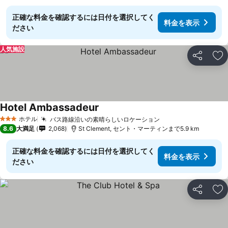
正確な料金を確認するには日付を選択してく
料金を表示
ださい
人気施設
シェア
お
Hotel Ambassadeur
ホテル
バス路線沿いの素晴らしいロケーション
3 ホテルのランク
8.6
大満足
2,068
St Clement, セント・マーティンまで5.9 km
正確な料金を確認するには日付を選択してく
料金を表示
ださい
シェア
お