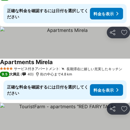
正確な料金を確認するには日付を選択してく
料金を表示
ださい
シェア
お
Apartments Mirela
サービス付きアパートメント
長期滞在に嬉しい充実したキッチン
4 ホテルのランク
9.5
大満足
40
街の中心まで4.8 km
正確な料金を確認するには日付を選択してく
料金を表示
ださい
シェア
お