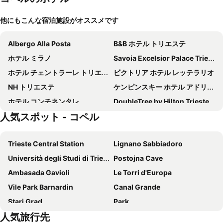
他にもこんな宿泊施設がオススメです
Albergo Alla Posta
B&B ホテル トリエステ
ホテル ミラノ
Savoia Excelsior Palace Trieste - Starhotels Collezione
ホテル チェントラーレ トリエステ
ビクトリア ホテル レッテラリオ
NH トリエステ
ケンピンスキー ホテル アドリアティック
ホテル コンチネンタレ
DoubleTree by Hilton Trieste
人気スポット - コペル
ケンピンスキー パレス ポルトロス
ウェルネス ホテル アポロ スーペリア - ライフクラス ホテルズ & スパ
B&B Piazza Goldoni
Hotel Colombia
Trieste Central Station
Lignano Sabbiadoro
ホテル ヒストリオン
Hotel San Rocco
Università degli Studi di Trieste
Postojna Cave
ホテル サリネラ
Hotel Tomi
Ambasada Gavioli
Le Torri d'Europa
ポルタ カヴァナ
アーバン ホテル デザイン
Vile Park Barnardin
Canal Grande
Ritter'S Rooms & Apartments
Hotel Duchi Vis a Vis
Stari Grad
Park
グランド ホテル ドゥキ ダオスタ
Hotel Brioni
人気旅行先
Limski zaljev
Lignano Pineta Beach
Hotel Istria
Nuovo Albergo Centro