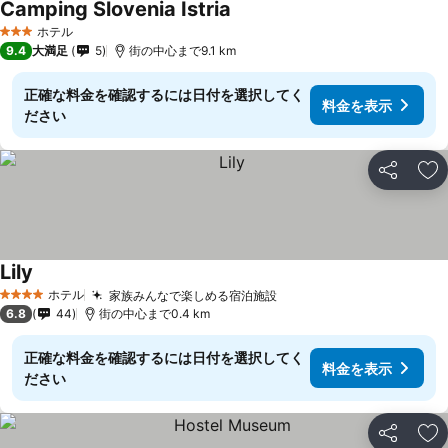
Camping Slovenia Istria
ホテル
3 ホテルのランク
9.4
大満足
5
街の中心まで9.1 km
正確な料金を確認するには日付を選択してく
料金を表示
ださい
シェア
お
Lily
ホテル
家族みんなで楽しめる宿泊施設
4 ホテルのランク
6.8
44
街の中心まで0.4 km
正確な料金を確認するには日付を選択してく
料金を表示
ださい
シェア
お