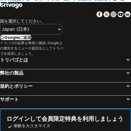
Škofja Loka, Gorenjska 宿泊施設 -
Lesce, Gorenjska 宿泊施設 -
Facebook
Twitter
Insta
Yo
ビュゼ, イストリア半島 宿泊施設 -
Solkan, Goriška 宿泊施設 -
国を選択してください。
リュブリャナ, Osrednjeslovenska 宿泊施設 -
トリエステ, ファヴァロ ヴェネト 宿泊施設 -
ブレッド, Gorenjska 宿泊施設 -
ロヴィニ, イストリア半島 宿泊施設 -
Googleに追加
プーラ, イストリア半島 宿泊施設 -
リエカ, プリモリェ-ゴルスキ・コタル郡 宿泊施設 -
トリバゴの結果を簡単に確認: Google上
の優先するニュース提供元としてトリバ
ゴリツィア, ファヴァロ ヴェネト 宿泊施設 -
ウディネ, ファヴァロ ヴェネト 宿泊施設 -
ゴを追加しましょう。
リド ディ イエゾロ, ベネト 宿泊施設 -
マリボル, Podravska 宿泊施設 -
トリバゴとは
クランスカ ゴーラ, Gorenjska 宿泊施設 -
弊社の製品
規約とポリシー
サポート
ログインして会員限定特典を利用しましょう
体験をカスタマイズ