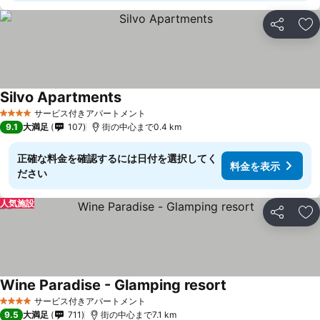
シェア
お
Silvo Apartments
サービス付きアパートメント
4 ホテルのランク
9.1
大満足
107
街の中心まで0.4 km
正確な料金を確認するには日付を選択してく
料金を表示
ださい
人気施設
シェア
お
Wine Paradise - Glamping resort
サービス付きアパートメント
4 ホテルのランク
9.5
大満足
711
街の中心まで7.1 km