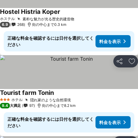
Hostel Histria Koper
ホステル
素朴な魅力が光る歴史的建造物
6.9
268
街の中心まで0.3 km
正確な料金を確認するには日付を選択してく
料金を表示
ださい
シェア
お
Tourist farm Tonin
ホテル
隠れ家のような自然環境
3 ホテルのランク
9.4
大満足
97
街の中心まで8.2 km
正確な料金を確認するには日付を選択してく
料金を表示
ださい