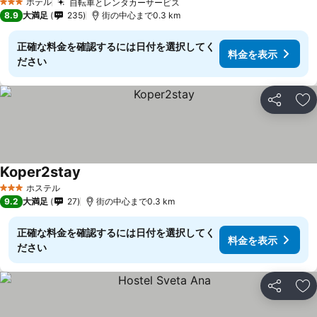
ホテル
自転車とレンタカーサービス
3 ホテルのランク
8.9
大満足
235
街の中心まで0.3 km
正確な料金を確認するには日付を選択してく
料金を表示
ださい
シェア
お
Koper2stay
ホステル
3 ホテルのランク
9.2
大満足
27
街の中心まで0.3 km
正確な料金を確認するには日付を選択してく
料金を表示
ださい
シェア
お