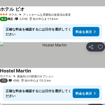
ホテル ビオ
ホテル
アットホームな雰囲気の改装済み客室
3 ホテルのランク
8.2
満足
2,519
街の中心まで1.8 km
正確な料金を確認するには日付を選択してく
料金を表示
ださい
シェア
お
Hostel Martin
ホステル
家族向けの部屋のオプション
7.1
456
街の中心まで0.3 km
正確な料金を確認するには日付を選択してく
料金を表示
ださい