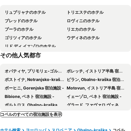
Titov trg
Old town
Albergo Al Viale
Hotel Roma
リュブリャナのホテル
トリエステのホテル
Koper
Koper
Hotel Bristol
Maison Amelie
ブレッドのホテル
ロヴィニのホテル
Aquapark Žusterna
Convent
CX Trieste Giulia
ホテル ピラン
プーラのホテル
リエカのホテル
Adria Ankaran
Debeli rtič
B&B Al Giardino Leonor
Hotel Miramare - Adults Only
ゴリツィアのホテル
ウディネのホテル
Fisherman's Party
Bus station Piran
リド ディ イエゾロのホテル
Slovenska Obala
Oliva
その他人気都市
Philatelic Exhibition
Valkanela
Parenzana
Wedding Fair tijara 2013
オパティヤ, プリモリェ-ゴルスキ・コタル郡 宿泊施設 -
ポレッチ, イストリア半島 宿泊施設 -
Grado Pineta
ポストイナ, Notranjsko-kraška 宿泊施設 -
ピラン, Obalno-kraška 宿泊施設 -
ボーヒニ, Gorenjska 宿泊施設 -
Motovun, イストリア半島 宿泊施設 -
Bibione, ベネト 宿泊施設 -
イェーゾロ, ベネト 宿泊施設 -
ポルトロス, Obalno-kraška 宿泊施設 -
グラード, ファヴァロ ヴェネト 宿泊施設 -
Brda, Goriška 宿泊施設 -
メドゥリン, イストリア半島 宿泊施設 -
コペルのすべての宿泊施設を表示
サン・ダニエーレ・デル・フリウーリ, ファヴァロ ヴェネト 宿泊施設 -
Cerklje na Gorenjskem, Gorenjska 宿泊施設 -
ホテル検索
ヨーロッパ
スロベニア
Obalno-kraška
コペル
サヴドリア, イストリア半島 宿泊施設 -
リニャーノ サッビアドーロ, ファヴァロ ヴェネト 宿泊施設 -