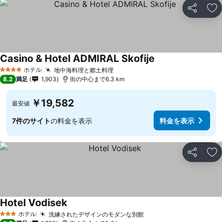
シェア
お
Casino & Hotel ADMIRAL Skofije
ホテル
地中海料理と郷土料理
4 ホテルのランク
8.2
満足
1,903
街の中心まで6.3 km
￥19,582
最安値
7件のサイト
の料金を表示
料金を表示
シェア
お
Hotel Vodisek
ホテル
洗練されたデザインのモダンな別館
3 ホテルのランク