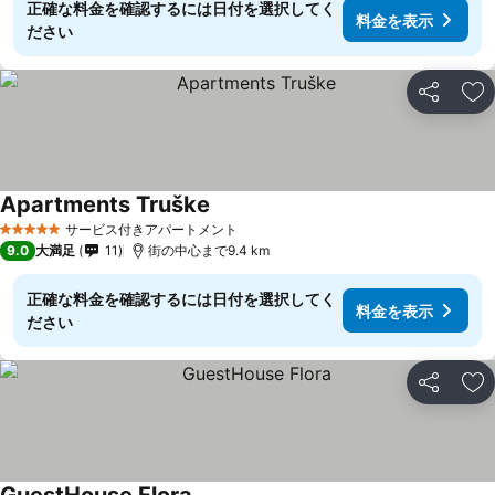
正確な料金を確認するには日付を選択してく
料金を表示
ださい
シェア
お
Apartments Truške
サービス付きアパートメント
5 ホテルのランク
9.0
大満足
11
街の中心まで9.4 km
正確な料金を確認するには日付を選択してく
料金を表示
ださい
シェア
お