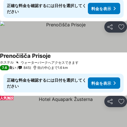
正確な料金を確認するには日付を選択してく
料金を表示
ださい
シェア
お
Prenočišča Prisoje
ホステル
ウォーターパークへアクセスできます
7.6
良い
845
街の中心まで1.6 km
正確な料金を確認するには日付を選択してく
料金を表示
ださい
人気施設
シェア
お