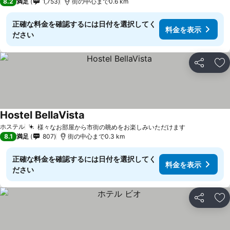
8.2
満足
1,753
街の中心まで0.6 km
正確な料金を確認するには日付を選択してく
料金を表示
ださい
シェア
お
Hostel BellaVista
ホステル
様々なお部屋から市街の眺めをお楽しみいただけます
8.1
満足
807
街の中心まで0.3 km
正確な料金を確認するには日付を選択してく
料金を表示
ださい
シェア
お