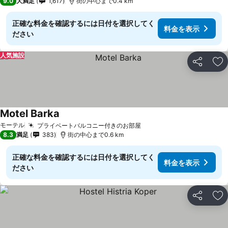
9.0
大満足
1,617
街の中心まで0.4 km
正確な料金を確認するには日付を選択してく
料金を表示
ださい
人気施設
シェア
お
Motel Barka
モーテル
プライベートバルコニー付きのお部屋
8.3
満足
383
街の中心まで0.6 km
正確な料金を確認するには日付を選択してく
料金を表示
ださい
シェア
お