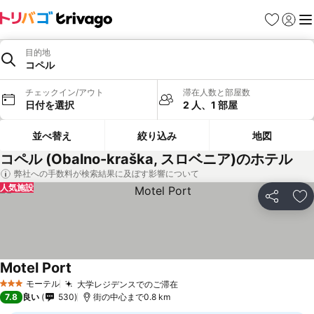
お気に入り
ログイ
メ
目的地
コペル
チェックイン/アウト
滞在人数と部屋数
日付を選択
2 人、1 部屋
並べ替え
絞り込み
地図
コペル (Obalno-kraška, スロベニア)のホテル
弊社への手数料が検索結果に及ぼす影響について
人気施設
シェア
お
Motel Port
モーテル
大学レジデンスでのご滞在
3 ホテルのランク
7.8
良い
530
街の中心まで0.8 km