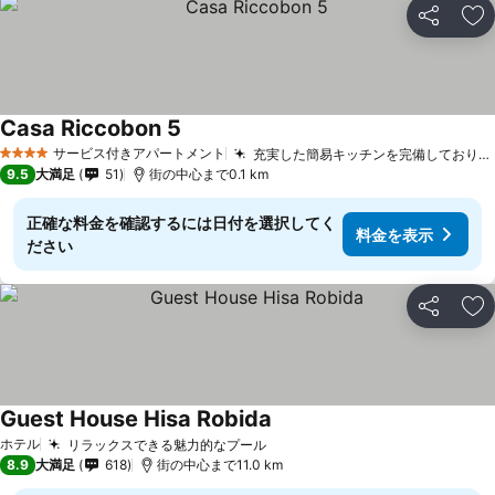
シェア
お
Casa Riccobon 5
サービス付きアパートメント
充実した簡易キッチンを完備しております
4 ホテルのランク
9.5
大満足
51
街の中心まで0.1 km
正確な料金を確認するには日付を選択してく
料金を表示
ださい
シェア
お
Guest House Hisa Robida
ホテル
リラックスできる魅力的なプール
8.9
大満足
618
街の中心まで11.0 km