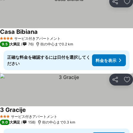
シェア
お
Casa Bibiana
サービス付きアパートメント
4 ホテルのランク
9.5
大満足
76
街の中心まで0.2 km
正確な料金を確認するには日付を選択してく
料金を表示
ださい
シェア
お
3 Gracije
サービス付きアパートメント
3 ホテルのランク
9.0
大満足
158
街の中心まで0.3 km