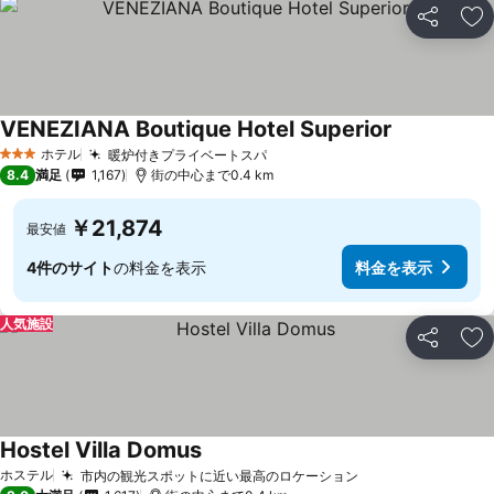
シェア
お
VENEZIANA Boutique Hotel Superior
ホテル
暖炉付きプライベートスパ
3 ホテルのランク
8.4
満足
1,167
街の中心まで0.4 km
￥21,874
最安値
4件のサイト
の料金を表示
料金を表示
人気施設
シェア
お
Hostel Villa Domus
ホステル
市内の観光スポットに近い最高のロケーション