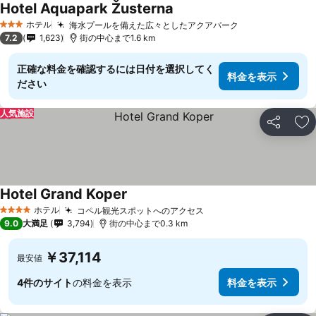
Hotel Aquapark Žusterna
ホテル
海水プールを備えた広々としたアクアパーク
3 ホテルのランク
7.2
1,623
街の中心まで1.6 km
正確な料金を確認するには日付を選択してく
料金を表示
ださい
人気施設
シェア
お
Hotel Grand Koper
ホテル
コペル観光スポットへのアクセス
4 ホテルのランク
9.0
大満足
3,794
街の中心まで0.3 km
￥37,114
最安値
4件のサイト
の料金を表示
料金を表示