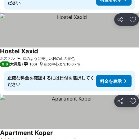
ださい
シェア
お
Hostel Xaxid
ホステル
絵のように美しい村の山の景色
9.6
大満足
166
街の中心まで16.6 km
正確な料金を確認するには日付を選択してく
料金を表示
ださい
シェア
お
Apartment Koper