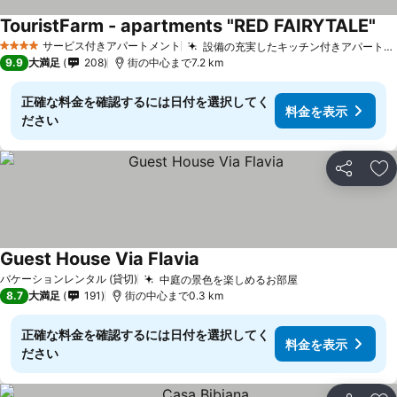
TouristFarm - apartments "RED FAIRYTALE"
サービス付きアパートメント
設備の充実したキッチン付きアパートメント
4 ホテルのランク
9.9
大満足
208
街の中心まで7.2 km
正確な料金を確認するには日付を選択してく
料金を表示
ださい
シェア
お
Guest House Via Flavia
バケーションレンタル (貸切)
中庭の景色を楽しめるお部屋
8.7
大満足
191
街の中心まで0.3 km
正確な料金を確認するには日付を選択してく
料金を表示
ださい