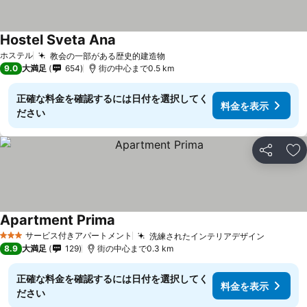
Hostel Sveta Ana
ホステル
教会の一部がある歴史的建造物
9.0
大満足
654
街の中心まで0.5 km
正確な料金を確認するには日付を選択してく
料金を表示
ださい
シェア
お
Apartment Prima
サービス付きアパートメント
洗練されたインテリアデザイン
3 ホテルのランク
8.9
大満足
129
街の中心まで0.3 km
正確な料金を確認するには日付を選択してく
料金を表示
ださい