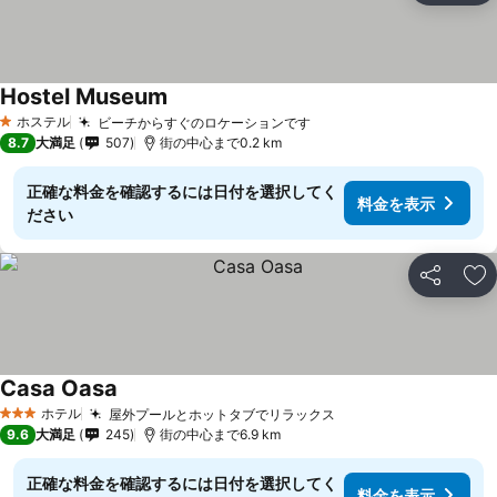
Hostel Museum
ホステル
ビーチからすぐのロケーションです
1 ホテルのランク
8.7
大満足
507
街の中心まで0.2 km
正確な料金を確認するには日付を選択してく
料金を表示
ださい
シェア
お
Casa Oasa
ホテル
屋外プールとホットタブでリラックス
3 ホテルのランク
9.6
大満足
245
街の中心まで6.9 km
正確な料金を確認するには日付を選択してく
料金を表示