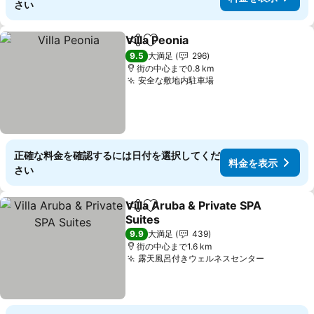
さい
Villa Peonia
シェア
お気に入りに追加
料金を表示
9.5
大満足
296
街の中心まで0.8 km
安全な敷地内駐車場
料金を表示
正確な料金を確認するには日付を選択してくだ
料金を表示
さい
Villa Aruba & Private SPA
シェア
お気に入りに追加
Suites
料金を表示
9.9
大満足
439
街の中心まで1.6 km
露天風呂付きウェルネスセンター
料金を表