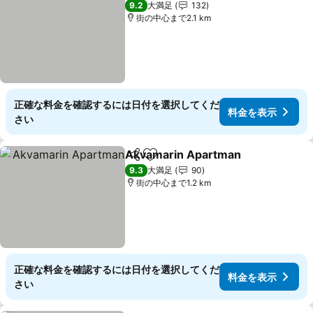
9.2
大満足
132
街の中心まで2.1 km
正確な料金を確認するには日付を選択してくだ
料金を表示
さい
Akvamarin Apartman
シェア
お気に入りに追加
料金
9.3
大満足
90
街の中心まで1.2 km
正確な料金を確認するには日付を選択してくだ
料金を表示
さい