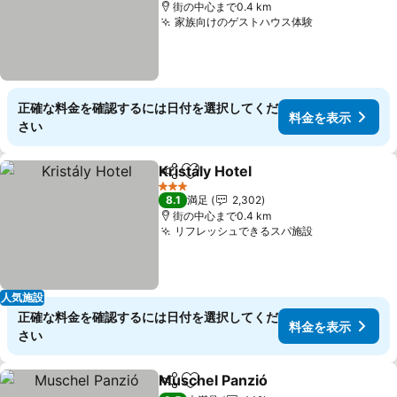
街の中心まで0.4 km
家族向けのゲストハウス体験
料金を表示
正確な料金を確認するには日付を選択してくだ
料金を表示
さい
Kristály Hotel
シェア
お気に入りに追加
料金を表示
3 ホテルのランク
8.1
満足
2,302
街の中心まで0.4 km
リフレッシュできるスパ施設
料金を表示
人気施設
正確な料金を確認するには日付を選択してくだ
料金を表示
さい
Muschel Panzió
シェア
お気に入りに追加
料金を表示