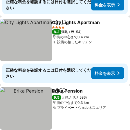
正確な料金を確認するには日付を選択してくだ
料金を表示
さい
City Lights Apartman
シェア
お気に入りに追加
料金
4 ホテルのランク
8.2
満足
54
街の中心まで0.4 km
設備の整ったキッチン
料金を表示
正確な料金を確認するには日付を選択してくだ
料金を表示
さい
Erika Pension
シェア
お気に入りに追加
料金を表示
9.5
大満足
586
街の中心まで0.3 km
プライベートウェルネスエリア
料金を表示