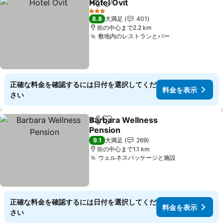
Hotel Ovit
シェア
お気に入りに追加
料金を表示
3 ホテルのランク
8.8
大満足
401
街の中心まで2.2 km
敷地内のレストランとバー
料金を表示
正確な料金を確認するには日付を選択してくだ
料金を表示
さい
Barbara Wellness
シェア
お気に入りに追加
Pension
料金を表示
9.1
大満足
269
街の中心まで1.1 km
ウェルネスパッケージと施設
料金を表示
正確な料金を確認するには日付を選択してくだ
料金を表示
さい