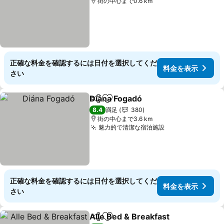
街の中心まで0.6 km
正確な料金を確認するには日付を選択してくだ
料金を表示
さい
Diána Fogadó
シェア
お気に入りに追加
料金を表示
8.4
満足
380
街の中心まで3.6 km
魅力的で清潔な宿泊施設
料金を表示
正確な料金を確認するには日付を選択してくだ
料金を表示
さい
Alle Bed & Breakfast
シェア
お気に入りに追加
料金