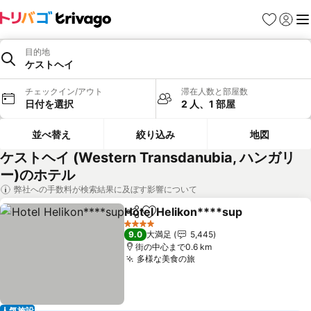
お気に入り
ログイ
メ
目的地
ケストヘイ
チェックイン/アウト
滞在人数と部屋数
日付を選択
2 人、1 部屋
並べ替え
絞り込み
地図
ケストヘイ (Western Transdanubia, ハンガリ
ー)のホテル
弊社への手数料が検索結果に及ぼす影響について
Hotel Helikon****sup
シェア
お気に入りに追加
料金
4 ホテルのランク
9.0
大満足
5,445
街の中心まで0.6 km
多様な美食の旅
料金を表示
人気施設