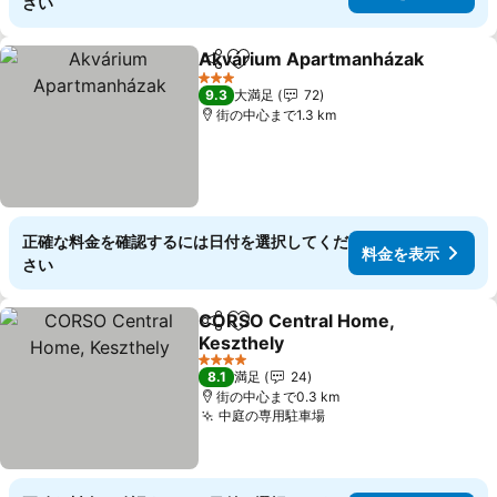
さい
Akvárium Apartmanházak
シェア
お気に入りに追加
3 ホテルのランク
9.3
大満足
72
街の中心まで1.3 km
正確な料金を確認するには日付を選択してくだ
料金を表示
さい
CORSO Central Home,
シェア
お気に入りに追加
Keszthely
料金を表示
4 ホテルのランク
8.1
満足
24
街の中心まで0.3 km
中庭の専用駐車場
料金を表示