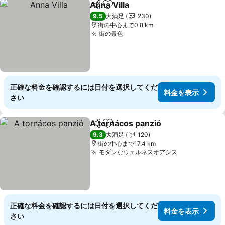
Anna Villa
シェア
お気に入りに追加
料金を表示
9.5
大満足
230
街の中心まで0.8 km
街の景色
料金を表示
正確な料金を確認するには日付を選択してくだ
料金を表示
さい
A tornácos panzió
シェア
お気に入りに追加
料金を
9.3
大満足
120
街の中心まで17.4 km
モダンなウェルネスオアシス
料金を表示
正確な料金を確認するには日付を選択してくだ
料金を表示
さい