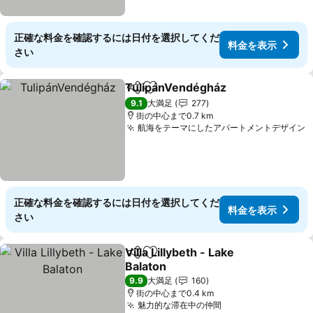
正確な料金を確認するには日付を選択してくだ
料金を表示
さい
TulipánVendégház
シェア
お気に入りに追加
料金を
9.1
大満足
277
街の中心まで0.7 km
航海をテーマにしたアパートメントデザイン
正確な料金を確認するには日付を選択してくだ
料金を表示
さい
Villa Lillybeth - Lake
シェア
お気に入りに追加
Balaton
料金を表示
9.9
大満足
160
街の中心まで0.4 km
魅力的な滞在中の仲間
料金を表示