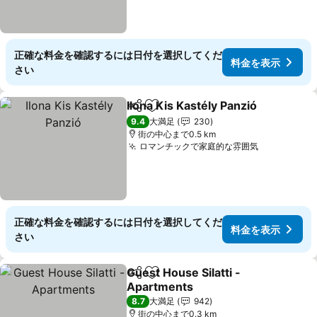
正確な料金を確認するには日付を選択してくだ
料金を表示
さい
Ilona Kis Kastély Panzió
シェア
お気に入りに追加
料
9.4
大満足
230
街の中心まで0.5 km
ロマンチックで家庭的な雰囲気
料金を表示
正確な料金を確認するには日付を選択してくだ
料金を表示
さい
Guest House Silatti -
シェア
お気に入りに追加
Apartments
料金を表示
8.7
大満足
942
街の中心まで0.3 km