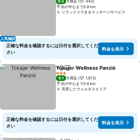
9.5
大満足
442
街の中心まで0.8 km
リラックスできるマッサージサービス
料金
人気施設
正確な料金を確認するには日付を選択してくだ
料金を表示
さい
Tokajer Wellness Panzió
シェア
お気に入りに追加
3 ホテルのランク
9.1
大満足
1,973
街の中心まで0.6 km
充実したウェルネスエリア
料金を表示
正確な料金を確認するには日付を選択してくだ
料金を表示
さい