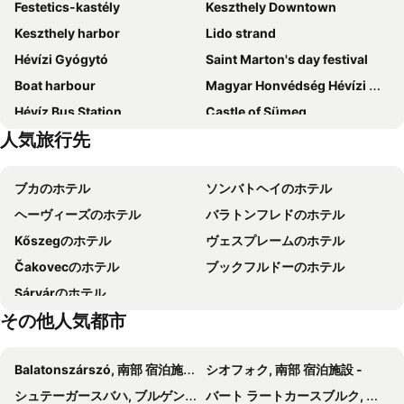
Festetics-kastély
Keszthely Downtown
Keszthely harbor
Lido strand
Hévízi Gyógytó
Saint Marton's day festival
Boat harbour
Magyar Honvédség Hévízi Mozgásszervi Rehabilitációs Intézet
Hévíz Bus Station
Castle of Sümeg
人気旅行先
Day of the Hungarian song
Pálköve
Tapolca downtown
Hévíz City Hall
ブカのホテル
ソンバトヘイのホテル
Balatonfoldvar Railway station
Zalakaros Spa and Aquapark
ヘーヴィーズのホテル
バラトンフレドのホテル
Kőszegのホテル
ヴェスプレームのホテル
Čakovecのホテル
ブックフルドーのホテル
Sárvárのホテル
その他人気都市
Balatonszárszó, 南部 宿泊施設 -
シオフォク, 南部 宿泊施設 -
シュテーガースバハ, ブルゲンラント州 宿泊施設 -
バート ラートカースブルク, シュタイアーマルク 宿泊施設 -