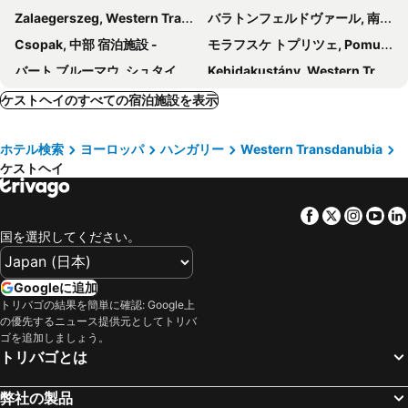
Zalaegerszeg, Western Transdanubia 宿泊施設 -
バラトンフェルドヴァール, 南部 宿泊施設 -
Csopak, 中部 宿泊施設 -
モラフスケ トプリツェ, Pomurska 宿泊施設 -
バート ブルーマウ, シュタイアーマルク 宿泊施設 -
Kehidakustány, Western Transdanubia 宿泊施設 -
Badacsonytomaj, 中部 宿泊施設 -
Fonyód, 南部 宿泊施設 -
ケストヘイのすべての宿泊施設を表示
Révfülöp, 中部 宿泊施設 -
Nagykanizsa, Western Transdanubia 宿泊施設 -
ホテル検索
ヨーロッパ
ハンガリー
Western Transdanubia
Balatonszemes, 南部 宿泊施設 -
ティハニー, 中部 宿泊施設 -
ケストヘイ
Lenti, Western Transdanubia 宿泊施設 -
Balatonfüzfö, 中部 宿泊施設 -
Zirc, 中部 宿泊施設 -
Varaždin, Varaždin 宿泊施設 -
Facebook
Twitter
Insta
Yo
ブカ, Western Transdanubia 宿泊施設 -
ソンバトヘイ, Western Transdanubia 宿泊施設 -
国を選択してください。
ヘーヴィーズ, Western Transdanubia 宿泊施設 -
ショプロン, Western Transdanubia 宿泊施設 -
ジョール, Western Transdanubia 宿泊施設 -
バラトンフレド, 中部 宿泊施設 -
Googleに追加
トリバゴの結果を簡単に確認: Google上
Kőszeg, Western Transdanubia 宿泊施設 -
ヴェスプレーム, 中部 宿泊施設 -
の優先するニュース提供元としてトリバ
Čakovec, Međimurje 宿泊施設 -
ブダペスト, 中部 宿泊施設 -
ゴを追加しましょう。
トリバゴとは
Vecsés, 中部 宿泊施設 -
セゲド, 南部平野 宿泊施設 -
ペーチ, 南部 宿泊施設 -
デブレツェン, 北部平野 宿泊施設 -
弊社の製品