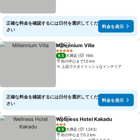
正確な料金を確認するには日付を選択してくだ
料金を表示
さい
Millennium Villa
シェア
お気に入りに追加
料金を表示
5 ホテルのランク
9.5
大満足
164
街の中心まで1.0 km
上品でスタイリッシュなインテリア
料金を
正確な料金を確認するには日付を選択してくだ
料金を表示
さい
Wellness Hotel Kakadu
シェア
お気に入りに追加
料
3 ホテルのランク
8.5
大満足
1,243
街の中心まで0.2 km