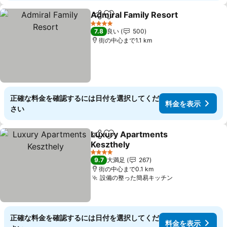
Admiral Family Resort
シェア
お気に入りに追加
料金
4 ホテルのランク
7.8
良い
500
街の中心まで1.1 km
正確な料金を確認するには日付を選択してくだ
料金を表示
さい
Luxury Apartments
シェア
お気に入りに追加
Keszthely
料金を表示
4 ホテルのランク
9.7
大満足
267
街の中心まで0.1 km
設備の整った簡易キッチン
料金を表示
正確な料金を確認するには日付を選択してくだ
料金を表示