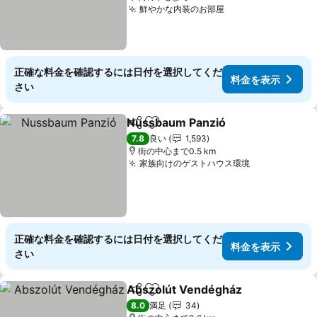
鮮やかな内装のお部屋
料金を表示
正確な料金を確認するには日付を選択してくだ
料金を表示
さい
Nussbaum Panzió
シェア
お気に入りに追加
料金を表
7.8
良い
1,593
街の中心まで0.5 km
家族向けのゲストハウス環境
料金を表示
正確な料金を確認するには日付を選択してくだ
料金を表示
さい
Abszolút Vendégház
シェア
お気に入りに追加
料金
8.0
満足
34