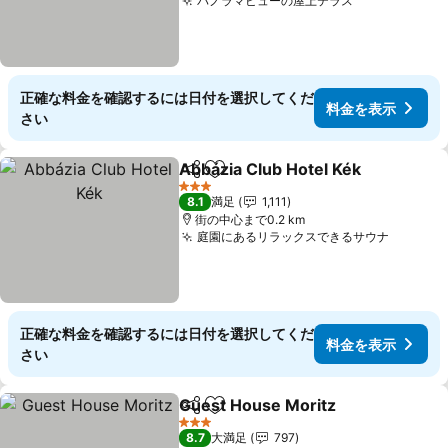
パノラマビューの屋上テラス
料金を表示
正確な料金を確認するには日付を選択してくだ
料金を表示
さい
Abbázia Club Hotel Kék
シェア
お気に入りに追加
料
3 ホテルのランク
8.1
満足
1,111
街の中心まで0.2 km
庭園にあるリラックスできるサウナ
料金を
正確な料金を確認するには日付を選択してくだ
料金を表示
さい
Guest House Moritz
シェア
お気に入りに追加
料金を
3 ホテルのランク
8.7
大満足
797