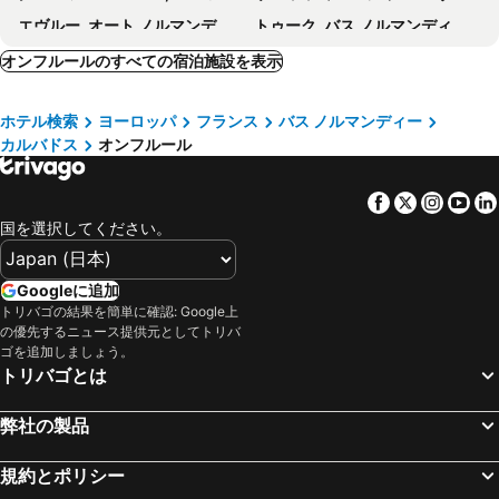
エヴルー, オート ノルマンディー 宿泊施設 -
トゥーク, バス ノルマンディー 宿泊施設 -
Lillebonne, オート ノルマンディー 宿泊施設 -
ディヴ シュール メール, バス ノルマンディー 宿泊施設 -
オンフルールのすべての宿泊施設を表示
Les Loges, バス ノルマンディー 宿泊施設 -
Mesnil-sous-Jumièges, オート ノルマンディー 宿泊施設 -
ホテル検索
ヨーロッパ
フランス
バス ノルマンディー
Bons-Tassilly, バス ノルマンディー 宿泊施設 -
Audrieu, バス ノルマンディー 宿泊施設 -
カルバドス
オンフルール
Franqueville Saint Pierre, オート ノルマンディー 宿泊施設 -
ディエップ, オート ノルマンディー 宿泊施設 -
Saint-Vigor, オート ノルマンディー 宿泊施設 -
Lyons-la-Forêt, オート ノルマンディー 宿泊施設 -
Facebook
Twitter
Insta
Yo
ル モン サン ミシェル, バス ノルマンディー 宿泊施設 -
Pontorson, バス ノルマンディー 宿泊施設 -
国を選択してください。
Beauvoir, バス ノルマンディー 宿泊施設 -
ドーヴィル, バス ノルマンディー 宿泊施設 -
ル アーブル, オート ノルマンディー 宿泊施設 -
Saint-Georges-de-Gréhaigne, ブルターニュ 宿泊施設 -
Googleに追加
トリバゴの結果を簡単に確認: Google上
カーン, バス ノルマンディー 宿泊施設 -
Saint-Quentin-sur-le Homme, バス ノルマンディー 宿泊施設 -
の優先するニュース提供元としてトリバ
Huisnes-sur-Mer, バス ノルマンディー 宿泊施設 -
パリ, イル ド フランス 宿泊施設 -
ゴを追加しましょう。
トリバゴとは
ニース, プロヴァンス アルプ＝コート ダジュール 宿泊施設 -
ロワシーアンフランス, イル ド フランス 宿泊施設 -
ストラスブール, アルザス 宿泊施設 -
リヨン, ローヌ アルプ 宿泊施設 -
弊社の製品
Tremblay-en-France, イル ド フランス 宿泊施設 -
Coupvray, イル ド フランス 宿泊施設 -
規約とポリシー
マルセイユ, プロヴァンス アルプ＝コート ダジュール 宿泊施設 -