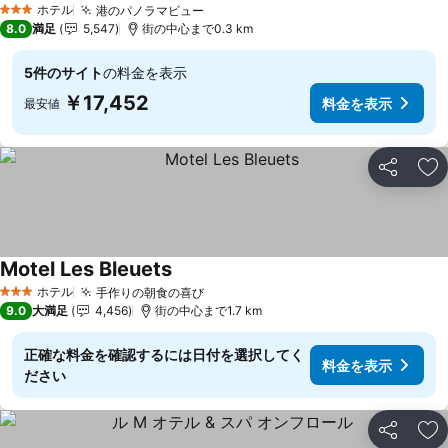
ホテル
港のパノラマビュー
料金を表示
3 ホテルのランク
8.0
満足
5,547
街の中心まで0.3 km
5件のサイト
の料金を表示
￥17,452
料金を表示
最安値
シェア
お
Motel Les Bleuets
料金を表示
ホテル
手作りの朝食の喜び
料金を表示
3 ホテルのランク
9.0
大満足
4,456
街の中心まで1.7 km
正確な料金を確認するには日付を選択してく
料金を表示
ださい
シェア
お