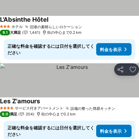
L'Absinthe Hôtel
料金を表示
ホテル
旧港の素晴らしいロケーション
料金を表示
3 ホテルのランク
9.1
大満足
1,441
街の中心まで0.2 km
正確な料金を確認するには日付を選択してく
料金を表示
ださい
シェア
お
Les Z'amours
料金を表示
サービス付きアパートメント
設備の整った簡易キッチン
料金を表
4 ホテルのランク
8.0
満足
204
街の中心まで0.2 km
正確な料金を確認するには日付を選択してく
料金を表示
ださい