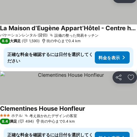
お
La Maison d’Eugène Appart’Hôtel - Centre historique
料金を表示
バケーションレンタル (貸切)
設備の整った簡易キッチン
料金を表示
8.6
大満足
1,590
街の中心まで0.4 km
正確な料金を確認するには日付を選択してく
料金を表示
ださい
シェア
お
Clementines House Honfleur
料金を表示
ホテル
考え抜かれたデザインの客室
料金を表示
3 ホテルのランク
8.4
満足
494
街の中心まで0.4 km
正確な料金を確認するには日付を選択してく