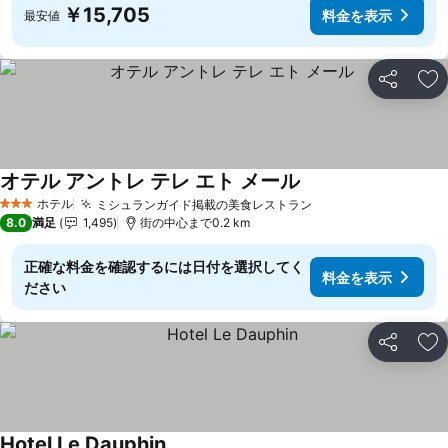
￥15,705
料金を表示
最安値
シェア
お
オテル アントレ テレ エト メール
料金を表示
ホテル
ミシュランガイド掲載の美食レストラン
料金を表示
3 ホテルのランク
8.0
満足
1,495
街の中心まで0.2 km
正確な料金を確認するには日付を選択してく
料金を表示
ださい
シェア
お
Hotel Le Dauphin