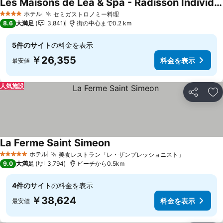
Les Maisons de Léa & Spa - Radisson Individuals
料金を表示
ホテル
セミガストロノミー料理
料金を表示
4 ホテルのランク
8.6
大満足
3,841
街の中心まで0.2 km
5件のサイト
の料金を表示
￥26,355
料金を表示
最安値
人気施設
シェア
お
La Ferme Saint Simeon
料金を表示
ホテル
美食レストラン「レ・ザンプレッショニスト」
料金を表
5 ホテルのランク
9.0
大満足
3,794
ビーチから0.5km
4件のサイト
の料金を表示
￥38,624
料金を表示
最安値