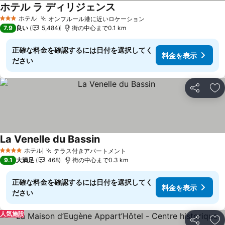
ホテル ラ ディリジェンス
料金を表示
ホテル
オンフルール港に近いロケーション
料金を表示
3 ホテルのランク
7.9
良い
5,484
街の中心まで0.1 km
正確な料金を確認するには日付を選択してく
料金を表示
ださい
シェア
お
La Venelle du Bassin
料金を表示
ホテル
テラス付きアパートメント
料金を表示
4 ホテルのランク
9.1
大満足
468
街の中心まで0.3 km
正確な料金を確認するには日付を選択してく
料金を表示
ださい
人気施設
シェア