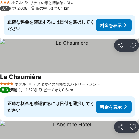
ホテル
サティの家と博物館に近い
料金を表示
3 ホテルのランク
7.4
2,608
街の中心まで0.1 km
正確な料金を確認するには日付を選択してく
料金を表示
ださい
シェア
お
La Chaumière
料金を表示
ホテル
カスタマイズ可能なスパトリートメント
料金を表示
4 ホテルのランク
8.3
満足
1,523
ビーチから0.6km
正確な料金を確認するには日付を選択してく
料金を表示
ださい
シェア
お