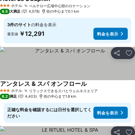
料金を表示
ホテル
ベルテロー広場中心部のロケーション
料金を表示
3 ホテルのランク
8.5
大満足
4,578
街の中心まで0.1 km
3件のサイト
の料金を表示
￥12,291
料金を表示
最安値
シェア
お
アンタレス & スパ オンフロール
料金を表示
ホテル
リラックスできるスパとウェルネスエリア
料金を表示
3 ホテルのランク
8.2
満足
4,403
街の中心まで1.8 km
正確な料金を確認するには日付を選択してく
料金を表示
ださい