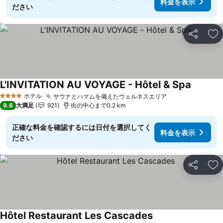
料金を表示
ださい
シェア
お
L'INVITATION AU VOYAGE - Hôtel & Spa
料金を表
ホテル
サウナとハマムを備えたウェルネスエリア
料金を表示
4 ホテルのランク
9.6
大満足
921
街の中心まで0.2 km
正確な料金を確認するには日付を選択してく
料金を表示
ださい
シェア
お
Hôtel Restaurant Les Cascades
料金を表示