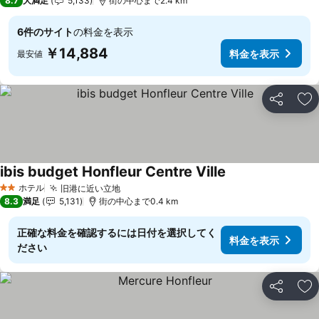
8.7
大満足
5,133
街の中心まで2.4 km
6件のサイト
の料金を表示
￥14,884
料金を表示
最安値
シェア
お
ibis budget Honfleur Centre Ville
料金を表示
ホテル
旧港に近い立地
料金を表示
2 ホテルのランク
8.3
満足
5,131
街の中心まで0.4 km
正確な料金を確認するには日付を選択してく
料金を表示
ださい
シェア
お