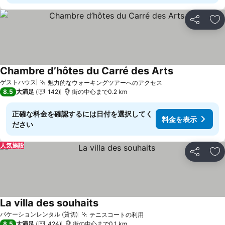
シェア
お
Chambre d’hôtes du Carré des Arts
料金を表示
ゲストハウス
魅力的なウォーキングツアーへのアクセス
料金を表示
8.5
大満足
142
街の中心まで0.2 km
正確な料金を確認するには日付を選択してく
料金を表示
ださい
人気施設
シェア
お
La villa des souhaits
料金を表示
バケーションレンタル (貸切)
テニスコートの利用
料金を表示
8.5
大満足
424
街の中心まで0.1 km