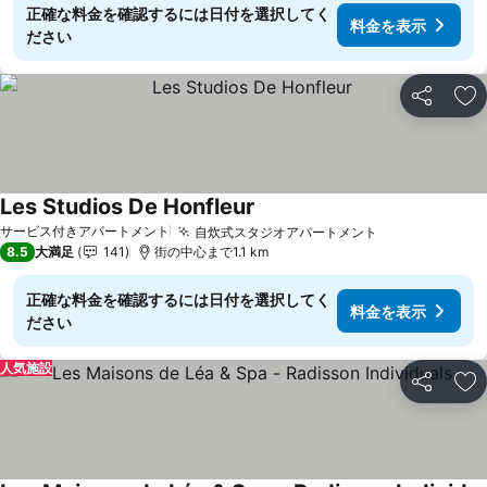
正確な料金を確認するには日付を選択してく
料金を表示
ださい
シェア
お
Les Studios De Honfleur
料金を表示
サービス付きアパートメント
自炊式スタジオアパートメント
料金を表示
8.5
大満足
141
街の中心まで1.1 km
正確な料金を確認するには日付を選択してく
料金を表示
ださい
人気施設
シェア
お