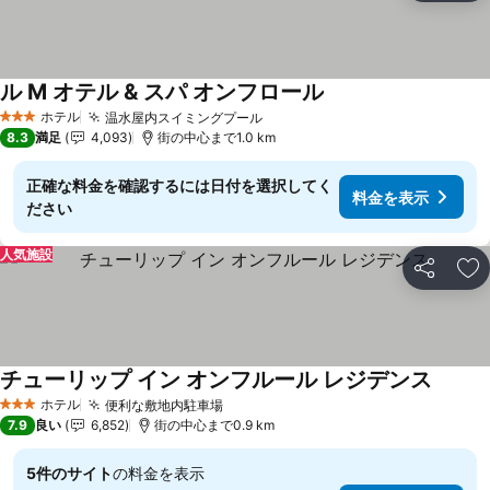
ル M オテル & スパ オンフロール
料金を表示
ホテル
温水屋内スイミングプール
料金を表示
3 ホテルのランク
8.3
満足
4,093
街の中心まで1.0 km
正確な料金を確認するには日付を選択してく
料金を表示
ださい
人気施設
シェア
お
チューリップ イン オンフルール レジデンス
料金を
ホテル
便利な敷地内駐車場
料金を表示
3 ホテルのランク
7.9
良い
6,852
街の中心まで0.9 km
5件のサイト
の料金を表示