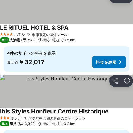
シェア
お
LE RITUEL HOTEL & SPA
料金を表示
ホテル
季節限定の屋外プール
料金を表示
4 ホテルのランク
8.9
大満足
541
街の中心まで0.5 km
4件のサイト
の料金を表示
￥32,017
料金を表示
最安値
シェア
お
ibis Styles Honfleur Centre Historique
料金を表示
ホテル
歴史的中心部の最高のロケーション
料金を表示
3 ホテルのランク
8.4
満足
3,392
街の中心まで0.2 km