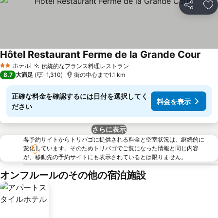
シェア
お
Hôtel Restaurant Ferme de la Grande Cour
料金
ホテル
伝統的なフランス料理レストラン
料金を表示
2 ホテルのランク
8.7
大満足
1,310
街の中心まで1.1 km
正確な料金を確認するには日付を選択してく
料金を表示
ださい
さらに表示
各予約サイトからトリバゴに提供される料金と空室状況は、継続的に
変化しています。そのためトリバゴでご覧になった情報と同じ内容
が、移動先の予約サイトにも表示されているとは限りません。
オンフルールのその他の宿泊施設