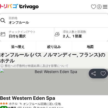
お気に入り
ログイ
メ
目的地
オンフルール
チェックイン/アウト
滞在人数と部屋数
日付を選択
2 人、1 部屋
並べ替え
絞り込み
地図
オンフルール (バス ノルマンディー, フランス)の
ホテル
弊社への手数料が検索結果に及ぼす影響について
シェア
お
Best Western Eden Spa
料金を表示
ホテル
オンフルール旧港に近い立地
料金を表示
3 ホテルのランク