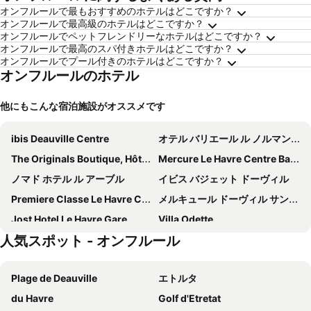
オンフルールで最もおすすめのホテルはどこですか？
オンフルールで最高級のホテルはどこですか？
オンフルールでペットフレンドリーなホテルはどこですか？
オンフルールで最高のスパ付きホテルはどこですか？
オンフルールでプール付きのホテルはどこですか？
オンフルールのホテル
他にもこんな宿泊施設がオススメです
ibis Deauville Centre
オテル バリエール ル ノルマンディー ドーヴィル
The Originals Boutique, Hôtel Le Marignan,Le Havre Centre Gare
Mercure Le Havre Centre Bassin Du Commerce
ノマド ホテル ル アーブル
イビス バジェット ドーヴィル
Premiere Classe Le Havre Centre
メルキュール ドーヴィル サントル
Jost Hotel Le Havre Gare
Villa Odette
人気スポット - オンフルール
B&B HOTEL Le Havre Centre
Hotel Spa Le Pasino
Les Embruns
B&B HOTEL Deauville-Touques
Plage de Deauville
エトルタ
キリヤード - ドーヴィル サンアルヌー
オーベルジュ サン マルタン
du Havre
Golf d'Etretat
Hotel Le Dauphin
ibis Styles Honfleur Centre Historique