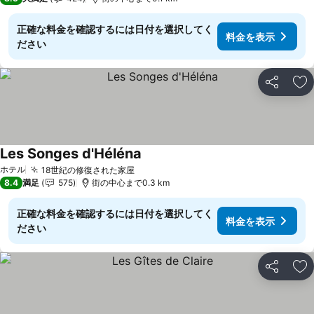
正確な料金を確認するには日付を選択してく
料金を表示
ださい
シェア
お
Les Songes d'Héléna
料金を表示
ホテル
18世紀の修復された家屋
料金を表示
8.4
満足
575
街の中心まで0.3 km
正確な料金を確認するには日付を選択してく
料金を表示
ださい
シェア
お