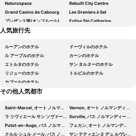
Naturospace
Rebuilt City Centre
Premiere Classe Honfleur
Kyriad Honfleur La Riviere St Sauveur
Grand Casino de Cabourg
Les Greniers à Sel
ノボテル ルアーブル サントル ガール
ベストウェスタン プラス オステルリー デュ ヴァロン
プレザンス港(オンフルール)
Eglise Ste Catherine
La Maison Normande
Hôtel L'Estran
人気旅行先
La Ferme Saint-Siméon
Le Jardin des Personnalités
Hotel Restaurant Tokyo
プルミエール クラッセ ドーヴィル - トゥック
Plage du Butin
Plage du Vasouy
ibis Styles Deauville Centre
Hôtel de la Côte Fleurie
ルーアンのホテル
ドーヴィルのホテル
Le Pont de Normandie
Les Planches
Hôtel Le Chantilly
Le Trophée Boutique Hôtel Spa
ル アーブルのホテル
カーンのホテル
Le Centre International de Deauville
Plage d'Yport
カンパニール ドービル サン タルヌ
エトルタのホテル
サン タルヌーのホテル
Jardins Suspendus
Fontenelle Abbey or Abbey of St Wandrille
リジューのホテル
トルビルのホテル
Le clos Arsène Lupin
Piscine Olympique
カブールのホテル
Port de Fecamp
Plage de Fécamp
その他人気都市
Saint-Marcel, オート ノルマンディー 宿泊施設 -
Vernon, オート ノルマンディー 宿泊施設 -
ラ リヴィエール サン ソヴァール, バス ノルマンディー 宿泊施設 -
Surville, バス ノルマンディー 宿泊施設 -
Putot-en-Auge, バス ノルマンディー 宿泊施設 -
フェカン, オート ノルマンディー 宿泊施設 -
クルル シュル メール, バス ノルマンディー 宿泊施設 -
サン テティエンヌ デュ ルヴレ, オート ノルマンディー 宿泊施設 -