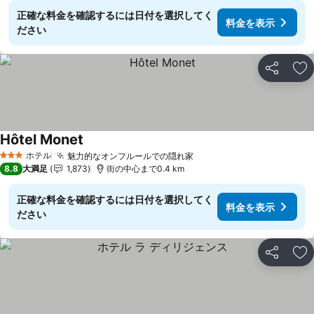
正確な料金を確認するには日付を選択してく
料金を表示
ださい
シェア
お
Hôtel Monet
料金を表示
ホテル
魅力的なオンフルールでの隠れ家
料金を表示
3 ホテルのランク
8.8
大満足
1,873
街の中心まで0.4 km
正確な料金を確認するには日付を選択してく
料金を表示
ださい
シェア
お