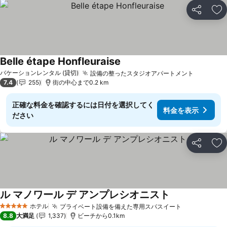
シェア
お
Belle étape Honfleuraise
料金を表示
バケーションレンタル (貸切)
設備の整ったスタジオアパートメント
料金を表
7.4
255
街の中心まで0.2 km
正確な料金を確認するには日付を選択してく
料金を表示
ださい
シェア
お
ル マノワール デ アンプレシオニスト
料金を表示
ホテル
プライベート設備を備えた専用スパスイート
料金を表示
5 ホテルのランク
8.8
大満足
1,337
ビーチから0.1km