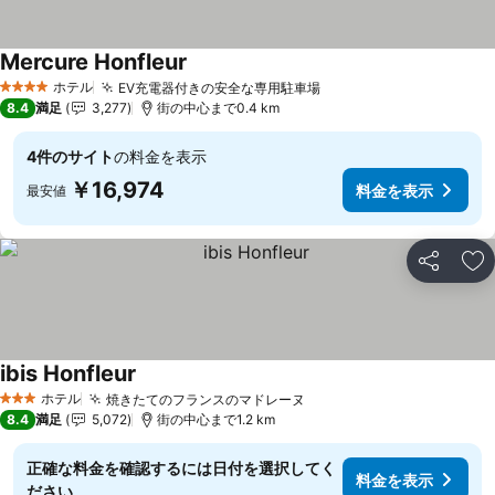
Mercure Honfleur
料金を表示
ホテル
EV充電器付きの安全な専用駐車場
料金を表示
4 ホテルのランク
8.4
満足
3,277
街の中心まで0.4 km
4件のサイト
の料金を表示
￥16,974
料金を表示
最安値
シェア
お
ibis Honfleur
料金を表示
ホテル
焼きたてのフランスのマドレーヌ
料金を表示
3 ホテルのランク
8.4
満足
5,072
街の中心まで1.2 km
正確な料金を確認するには日付を選択してく
料金を表示
ださい