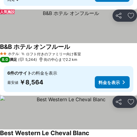
人気施設
シェア
お
B&B ホテル オンフルール
料金を表示
ホテル
ロフト付きのファミリー向け客室
料金を表示
2 ホテルのランク
8.0
満足
5,244
街の中心まで2.2 km
6件のサイト
の料金を表示
￥8,564
料金を表示
最安値
シェア
お
Best Western Le Cheval Blanc
料金を表示