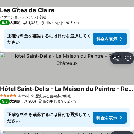
Les Gîtes de Claire
料金を表示
バケーションレンタル (貸切)
8.8
大満足
1,025
街の中心まで0.3 km
正確な料金を確認するには日付を選択してく
料金を表示
ださい
シェア
お
Hôtel Saint-Delis - La Maison du Peintre - Relais & Châteaux
料金を表示
ホテル
歴史ある芸術家の邸宅
料金を表示
5 ホテルのランク
9.7
大満足
966
街の中心まで0.2 km
正確な料金を確認するには日付を選択してく
料金を表示
ださい