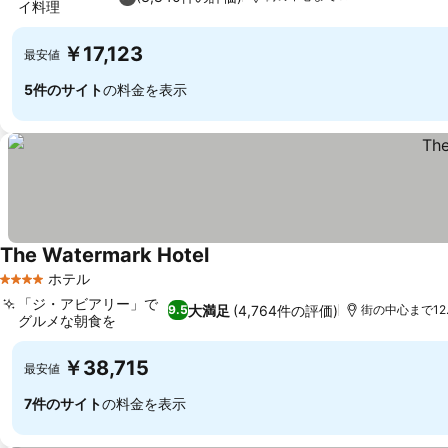
イ料理
￥17,123
最安値
5件のサイト
の料金を表示
The Watermark Hotel
ホテル
4 ホテルのランク
「ジ・アビアリー」で
大満足
(4,764件の評価)
9.5
街の中心まで12.
グルメな朝食を
￥38,715
最安値
7件のサイト
の料金を表示