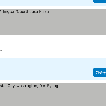
m
料金を