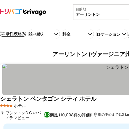
目的地
条件絞込み
並べ替え
料金
ロケーション
アーリントン (ヴァージニア州
シェラトン ペンタゴン シティ ホテル
ホテル
4 ホテルのランク
ワシントンD.C.のパ
満足
(10,098件の評価)
8.0
街の中心まで3.0 k
ノラマビュー