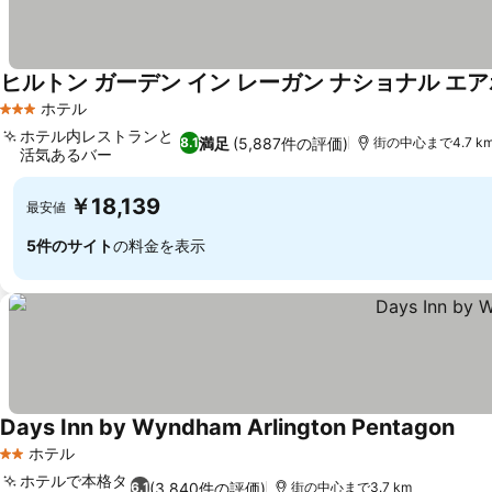
ヒルトン ガーデン イン レーガン ナショナル エ
ホテル
3 ホテルのランク
ホテル内レストランと
満足
(5,887件の評価)
8.1
街の中心まで4.7 k
活気あるバー
￥18,139
最安値
5件のサイト
の料金を表示
Days Inn by Wyndham Arlington Pentagon
ホテル
2 ホテルのランク
ホテルで本格タ
(3,840件の評価)
6.1
街の中心まで3.7 km