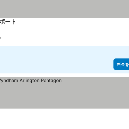
アポート
m
料金を