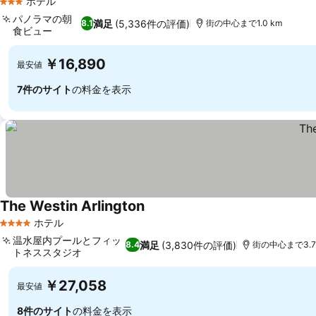
ホテル
3 ホテルのランク
パノラマの朝
満足
(5,336件の評価)
8.1
街の中心まで1.0 km
食ビュー
￥16,890
最安値
7件のサイト
の料金を表示
The Westin Arlington
ホテル
4 ホテルのランク
温水屋内プールとフィッ
満足
(3,830件の評価)
8.4
街の中心まで3.7
トネススタジオ
￥27,058
最安値
8件のサイト
の料金を表示