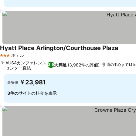
Hyatt Place Arlington/Courthouse Plaza
ホテル
3 ホテルのランク
AUSAカンファレンス
大満足
(3,982件の評価)
8.9
街の中心まで1.1 k
センター直結
￥23,981
最安値
3件のサイト
の料金を表示