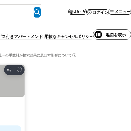
JA · ￥
メニュー
ログイン
地図を表示
ビス付きアパートメント
柔軟なキャンセルポリシー
WiFi
事前払い不要
社への手数料が検索結果に及ぼす影響について
お気に入りに追加
シェア