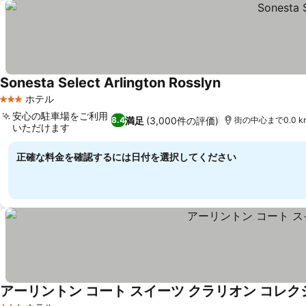
Sonesta Select Arlington Rosslyn
ホテル
3 ホテルのランク
安心の駐車場をご利用
満足
(3,000件の評価)
8.4
街の中心まで0.0 k
いただけます
正確な料金を確認するには日付を選択してください
アーリントン コート スイーツ クラリオン コレク