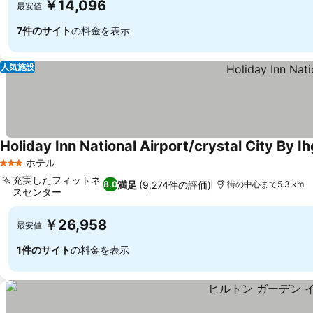
￥14,096
最安値
7件のサイト
の料金を表示
人気施設
Holiday Inn National Airport/crystal City By Ih
ホテル
3 ホテルのランク
充実したフィットネ
満足
(9,274件の評価)
8.0
街の中心まで5.3 km
スセンター
￥26,958
最安値
1件のサイト
の料金を表示