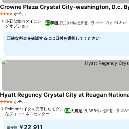
Crowne Plaza Crystal City-washington, D.c. B
ホテル
4 ホテルのランク
多彩な館内ダイニン
満足
(7,391件の評価)
8.2
街の中心まで4.3 km
グオプション
正確な料金を確認するには日付を選択してください
Hyatt Regency Crystal City at Reagan Nationa
ホテル
4 ホテルのランク
Pelotonバイクを完備したモダン
大満足
(8,858件の評価)
8.5
街の中
なフィットネスセンター
￥22,911
最安値