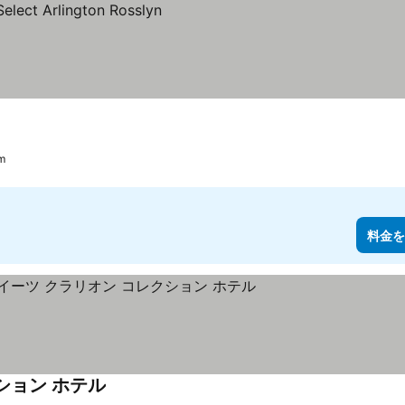
m
料金を
ション ホテル