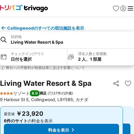
お気に入り
ログイ
メ
Collingwoodのすべての宿泊施設を表示
目的地
Living Water Resort & Spa
チェックイン/アウト
滞在人数と部屋数
日付を選択
2 人、1 部屋
弊社への手数料が検索結果に及ぼす影響について
Living Water Resort & Spa
シェア
お
リゾート
8.0
満足
(
7,137件の評価
)
4 ホテルのランク
9 Harbour St E, Collingwood, L9Y5B5, カナダ
￥23,920
￥23,920
最安値
最安値
6件のサイト
の料金を表示
6件のサイト
の料金を表示
料金を表示
料金を表示