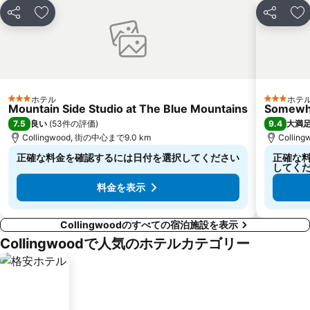
シェア
お気に入りに追加
シェア
お
ホテル
ホテ
3 ホテルのランク
3 ホテル
Mountain Side Studio at The Blue Mountains
Somewhe
7.5
9.4
良い
(
53件の評価
)
大満
Collingwood, 街の中心まで9.0 km
Collin
正確な料金を確認するには日付を選択してください
正確な
してく
料金を表示
Collingwoodのすべての宿泊施設を表示
Collingwoodで人気のホテルカテゴリー