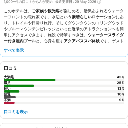
1,000+件の口コミからAIが要約 · 最終更新日 : 29 May 2026
このホテルは、
ご家族
や
観光客
が楽しめる、活気あふれるウォータ
ーフロントの隠れ家です。水辺という
素晴らしいロケーション
にあ
り、トレイルや日帰り旅行、そしてダウンタウンのコリングウッド
やブルーマウンテンビレッジといった近隣のアトラクションへも簡
単にアクセスできます。施設で特筆すべきは、
ウォータースライダ
ー付き屋内プール
と、心身を癒す
アクアパススパ体験
です。ゲスト
は一貫してフレンドリーでプロフェッショナルなスタッフを高く評
すべて表示
価しており、敷地内の
レイクサイド・シーフード＆グリル
は、特に
シーフードとトマホークステーキが美味しいと評判です。より穏や
かな体験を求めるなら、庭園に面した部屋をリクエストすることを
口コミ
おすすめします。
大満足
43
%
満足
25
%
良い
13
%
普通
10
%
不満
9
%
口コミを表示