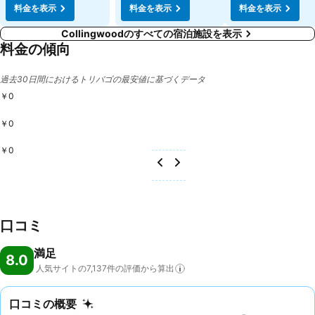
料金を表示
料金を表示
料金を表示
Collingwoodのすべての宿泊施設を表示
料金の傾向
過去30日間におけるトリバゴの最安値に基づくデータ
￥0
￥0
￥0
口コミ
満足
8.0
人気サイトの7,137件の評価から算出
口コミの概要