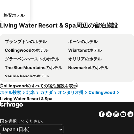
格安ホテル
Living Water Resort & Spa周辺の宿泊施設
ブランプトンのホテル
ボーンのホテル
Collingwoodのホテル
Wiartonのホテル
グラーベンハーストのホテル
オリリアのホテル
The Blue Mountainsのホテル
Newmarketのホテル
Sauble Beachのホテル
Collingwoodのすべての宿泊施設を表示
ホテル検索
北米
カナダ
オンタリオ州
Collingwood
Living Water Resort & Spa
Facebook
Twitter
Insta
Yo
国を選択してください。