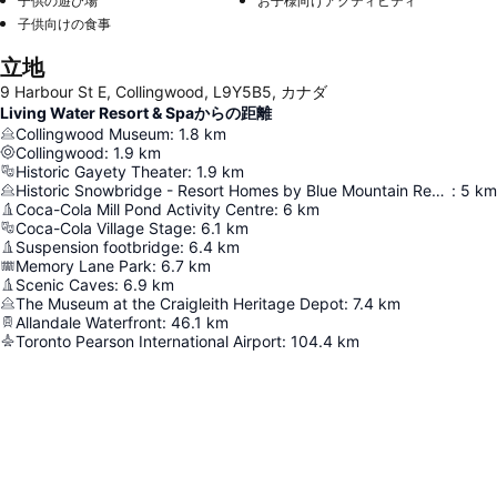
子供の遊び場
お子様向けアクティビティ
子供向けの食事
立地
9 Harbour St E, Collingwood, L9Y5B5, カナダ
Living Water Resort & Spaからの距離
Collingwood Museum
:
1.8
km
Collingwood
:
1.9
km
Historic Gayety Theater
:
1.9
km
Historic Snowbridge - Resort Homes by Blue Mountain Resort
:
5
km
Coca-Cola Mill Pond Activity Centre
:
6
km
Coca-Cola Village Stage
:
6.1
km
Suspension footbridge
:
6.4
km
Memory Lane Park
:
6.7
km
Scenic Caves
:
6.9
km
The Museum at the Craigleith Heritage Depot
:
7.4
km
Allandale Waterfront
:
46.1
km
Toronto Pearson International Airport
:
104.4
km