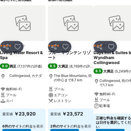
リゾート
ホテル
ホテル
4 ホテルのランク
4 ホテルのランク
3 ホテルのランク
シェア
お気に入りに追加
シェア
お気に入りに追加
シェア
お気に入
Living Water Resort &
ブルー マウンテン リゾ
Days Inn & Suites 
Spa
ート
Wyndham
Collingwood
8.0
8.5
満足
(
7,137件の評価
)
大満足
(
8,769件の評価
)
8.5
大満足
(
5,249
Collingwood, カナダ
The Blue Mountains, 街
の中心まで8.7 km
Collingwood, 街
で1.7 km
無料Wi-Fi
プール
無料Wi-Fi
プール
エアコン
プール
スパ
レストラン
駐車場
料金を表示
料金を表示
￥23,920
￥23,572
最安値
最安値
料金を表示
正確な料金を確認する
は日付を選択してくだ
6件のサイト
の料金を表示
2件のサイト
の料金を表示
い