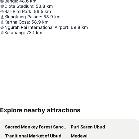
Bangli
:
48.6
km
Dipta Stadium
:
53.8
km
Bali Bird Park
:
56.5
km
Klungkung Palace
:
58.9
km
Kertha Gosa
:
58.9
km
Ngurah Rai International Airport
:
69.8
km
Ketapang
:
73.1
km
Explore nearby attractions
地図を拡大
Sacred Monkey Forest Sanctuary
Puri Saren Ubud
Traditional Market of Ubud
Medewi