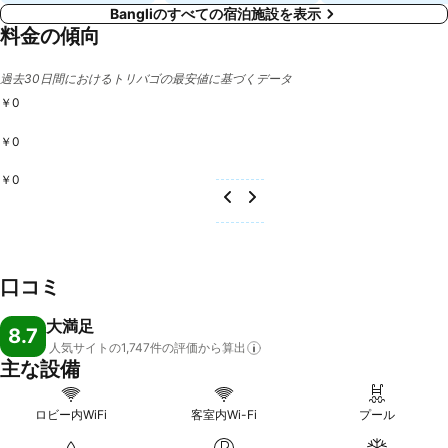
Bangliのすべての宿泊施設を表示
料金の傾向
過去30日間におけるトリバゴの最安値に基づくデータ
￥0
￥0
￥0
口コミ
大満足
8.7
人気サイトの1,747件の評価から算出
主な設備
ロビー内WiFi
客室内Wi-Fi
プール