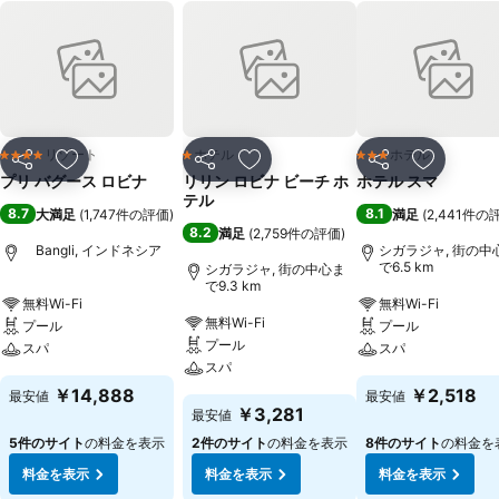
リゾート
ホテル
ホテル
4 ホテルのランク
1 ホテルのランク
3 ホテルのランク
シェア
お気に入りに追加
シェア
お気に入りに追加
シェア
お気に入
プリ バグース ロビナ
リリン ロビナ ビーチ ホ
ホテル スマ
テル
8.7
8.1
大満足
(
1,747件の評価
)
満足
(
2,441件の
8.2
満足
(
2,759件の評価
)
Bangli, インドネシア
シガラジャ, 街の中
で6.5 km
シガラジャ, 街の中心ま
で9.3 km
無料Wi-Fi
無料Wi-Fi
無料Wi-Fi
プール
プール
プール
スパ
スパ
スパ
￥14,888
￥2,518
最安値
最安値
￥3,281
最安値
5件のサイト
の料金を表示
2件のサイト
の料金を表示
8件のサイト
の料金を
料金を表示
料金を表示
料金を表示