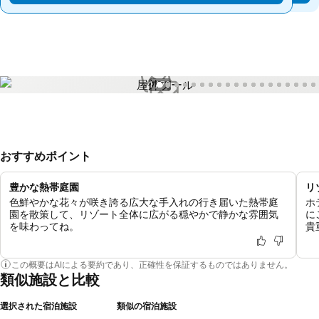
1 / 70
おすすめポイント
豊かな熱帯庭園
リ
色鮮やかな花々が咲き誇る広大な手入れの行き届いた熱帯庭
ホ
園を散策して、リゾート全体に広がる穏やかで静かな雰囲気
に
を味わってね。
貴
この概要はAIによる要約であり、正確性を保証するものではありません。
類似施設と比較
選択された宿泊施設
類似の宿泊施設