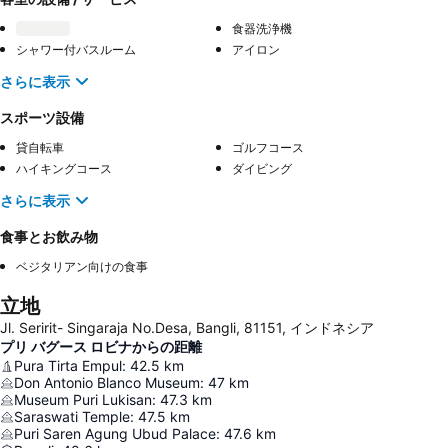
食器洗浄機
シャワー付バスルーム
アイロン
さらに表示
スポーツ設備
貸自転車
ゴルフコース
ハイキングコース
ダイビング
さらに表示
食事とお飲み物
ベジタリアン向けの食事
立地
Jl. Seririt- Singaraja No.Desa, Bangli, 81151, インドネシア
プリ バグース ロビナからの距離
Pura Tirta Empul
:
42.5
km
Don Antonio Blanco Museum
:
47
km
Museum Puri Lukisan
:
47.3
km
Saraswati Temple
:
47.5
km
Puri Saren Agung Ubud Palace
:
47.6
km