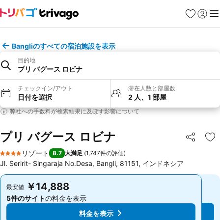
お気に入り
ログイ
メ
Bangliのすべての宿泊施設を表示
目的地
プリ バグース ロビナ
チェックイン/アウト
滞在人数と部屋数
日付を選択
2 人、1 部屋
弊社への手数料が検索結果に及ぼす影響について
プリ バグース ロビナ
シェア
お
リゾート
8.7
大満足
(
1,747件の評価
)
4 ホテルのランク
Jl. Seririt- Singaraja No.Desa, Bangli, 81151, インドネシア
￥14,888
￥14,888
最安値
最安値
5件のサイト
の料金を表示
5件のサイト
の料金を表示
料金を表示
料金を表示