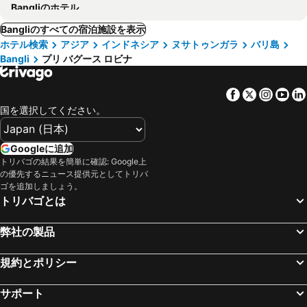
Bangliのホテル
Bangliのすべての宿泊施設を表示
ホテル検索
アジア
インドネシア
ヌサトゥンガラ
バリ島
Bangli
プリ バグース ロビナ
Facebook
Twitter
Insta
Yo
国を選択してください。
Googleに追加
トリバゴの結果を簡単に確認: Google上
の優先するニュース提供元としてトリバ
ゴを追加しましょう。
トリバゴとは
弊社の製品
規約とポリシー
サポート