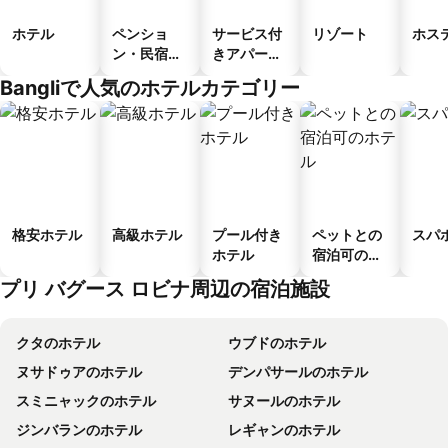
ホテル
ペンショ
サービス付
リゾート
ホス
ン・民宿・
きアパート
ゲストハウ
メント
Bangliで人気のホテルカテゴリー
ス
格安ホテル
高級ホテル
プール付き
ペットとの
スパ
ホテル
宿泊可のホ
テル
プリ バグース ロビナ周辺の宿泊施設
クタのホテル
ウブドのホテル
ヌサドゥアのホテル
デンパサールのホテル
スミニャックのホテル
サヌールのホテル
ジンバランのホテル
レギャンのホテル