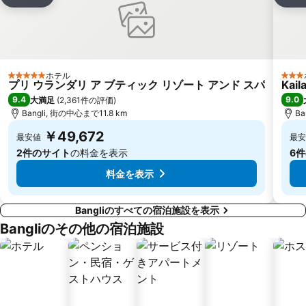
シェア
お気に入りに追加
シェ
ホテル
5 ホテルのランク
3 ホ
プリ ウランダリ ア ブティック リゾート アンド スパ
Kail
9.4
9.0
大満足
(
2,361件の評価
)
Bangli, 街の中心まで11.8 km
Ba
￥49,672
最安値
最安
2件のサイト
の料金を表示
6
料金を表示
Bangliのすべての宿泊施設を表示
Bangliのその他の宿泊施設