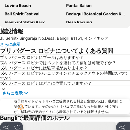
Lovina Beach
Pantai Balian
Bali Spirit Festival
Bedugul Botanical Garden Kebun Raya
Elephant Safari Park
Desa Pacung
施設情報
Jatiluwih
Jl. Seririt- Singaraja No.Desa, Bangli, 81151, インドネシア
さらに表示
プリ バグース ロビナについてよくある質問
プリ バグース ロビナにプールはありますか？
プリ バグース ロビナではペットを連れての宿泊は可能ですか？
プリ バグース ロビナには駐車場がありますか？
プリ バグース ロビナのチェックインとチェックアウトの時間はいつで
すか？
プリ バグース ロビナはどこに位置していますか？
さらに表示
各予約サイトからトリバゴに提供される料金と空室状況は、継続的に
変化しています。そのためトリバゴでご覧になった情報と同じ内容
が、移動先の予約サイトにも表示されているとは限りません。
Bangliで最高評価のホテル