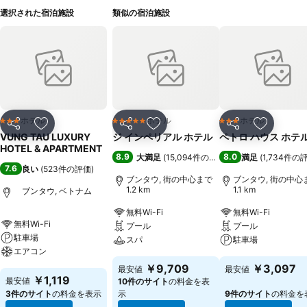
選択された宿泊施設
類似の宿泊施設
ホテル
ホテル
ホテル
3 ホテルのランク
5 ホテルのランク
3 ホテルのランク
シェア
お気に入りに追加
シェア
お気に入りに追加
シェア
お気に入
VUNG TAU LUXURY
ジ インペリアル ホテル
ペトロ ハウス ホテ
HOTEL & APARTMENT
8.9
8.0
大満足
(
15,094件の評価
)
満足
(
1,734件の
7.6
良い
(
523件の評価
)
ブンタウ, 街の中心まで
ブンタウ, 街の中心
1.2 km
1.1 km
ブンタウ, ベトナム
無料Wi-Fi
無料Wi-Fi
無料Wi-Fi
プール
プール
駐車場
スパ
駐車場
エアコン
￥9,709
￥3,097
最安値
最安値
￥1,119
最安値
10件のサイト
の料金を表
3件のサイト
の料金を表示
示
9件のサイト
の料金を