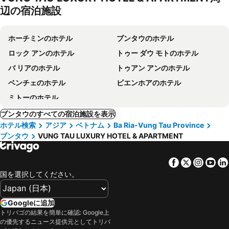
辺の宿泊施設
ホーチミンのホテル
ブンタウのホテル
ロック アンのホテル
トゥー ダウ モトのホテル
バ リアのホテル
トゥアン アンのホテル
ベンチェのホテル
ビエンホアのホテル
ミトーのホテル
ブンタウのすべての宿泊施設を表示
ホテル検索
アジア
ベトナム
Ba Ria-Vung Tau Province
ブンタウ
VUNG TAU LUXURY HOTEL & APARTMENT
Facebook
Twitter
Insta
Yo
国を選択してください。
Googleに追加
トリバゴの結果を簡単に確認: Google上
の優先するニュース提供元としてトリバ