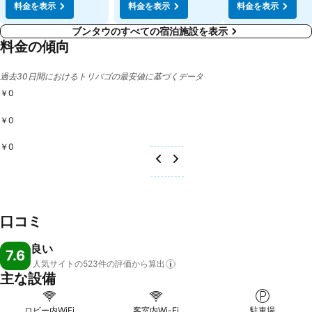
料金を表示
料金を表示
料金を表示
ブンタウのすべての宿泊施設を表示
料金の傾向
過去30日間におけるトリバゴの最安値に基づくデータ
￥0
￥0
￥0
口コミ
良い
7.6
人気サイトの523件の評価から算出
主な設備
ロビー内WiFi
客室内Wi-Fi
駐車場