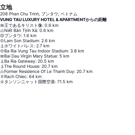
立地
208 Phan Chu Trinh, ブンタウ, ベトナム
VUNG TAU LUXURY HOTEL & APARTMENTからの距離
王であるキリスト像
:
0.6
km
Niết Bàn Tịnh Xá
:
0.6
km
ブンタウ
:
1.6
km
Lam Son Stadium
:
2.6
km
ホワイトパレス
:
2.7
km
Ba Ria Vung Tau Indoor Stadium
:
3.8
km
Bai Dau Virgin Mary Statue
:
5
km
Ba Ria Gateway
:
20.5
km
The Round House
:
20.7
km
Former Residence Of Le Thanh Duy
:
20.7
km
Rach Chiec
:
64
km
タンソンニャット国際空港
:
71.5
km