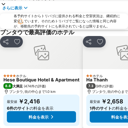
さらに表示
各予約サイトからトリバゴに提供される料金と空室状況は、継続的に
変化しています。そのためトリバゴでご覧になった情報と同じ内容
が、移動先の予約サイトにも表示されているとは限りません。
ブンタウで最高評価のホテル
シェア
お気に入りに追加
シェア
お気に入りに
ホテル
ホテル
4 ホテルのランク
2 ホテルのランク
Hese Boutique Hotel & Apartment
Ha Thanh
8.8
7.3
大満足
(
474件の評価
)
(
9件の評価
)
ブンタウ, 街の中心まで1.0 km
ブンタウ, 街の中心まで1.
￥2,416
￥2,658
最安値
最安値
6件のサイト
の料金を表示
1件のサイト
の料金を
料金を表示
料金を表