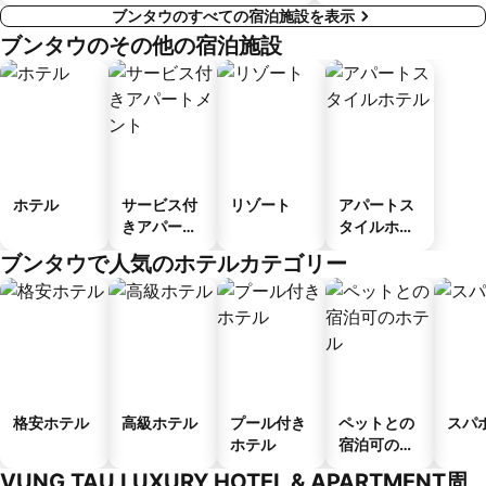
ブンタウのすべての宿泊施設を表示
ブンタウのその他の宿泊施設
ホテル
サービス付
リゾート
アパートス
きアパート
タイルホテ
メント
ル
ブンタウで人気のホテルカテゴリー
格安ホテル
高級ホテル
プール付き
ペットとの
スパ
ホテル
宿泊可のホ
テル
VUNG TAU LUXURY HOTEL & APARTMENT周