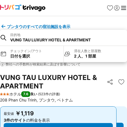
お気に入り
ログイ
メ
ブンタウのすべての宿泊施設を表示
目的地
VUNG TAU LUXURY HOTEL & APARTMENT
チェックイン/アウト
滞在人数と部屋数
日付を選択
2 人、1 部屋
弊社への手数料が検索結果に及ぼす影響について
VUNG TAU LUXURY HOTEL &
APARTMENT
シェア
お
ホテル
7.6
良い
(
523件の評価
)
3 ホテルのランク
208 Phan Chu Trinh, ブンタウ, ベトナム
￥1,119
￥1,119
最安値
最安値
3件のサイト
の料金を表示
3件のサイト
の料金を表示