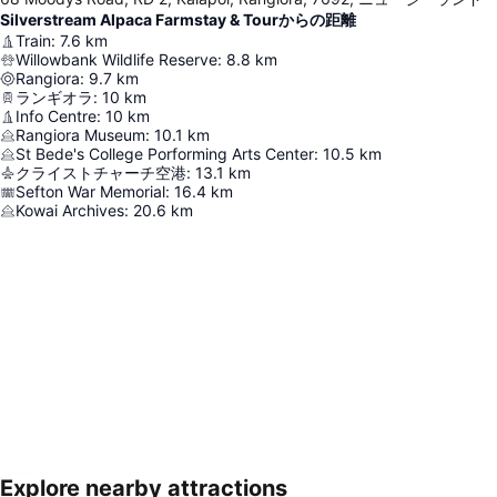
Silverstream Alpaca Farmstay & Tourからの距離
Train
:
7.6
km
Willowbank Wildlife Reserve
:
8.8
km
Rangiora
:
9.7
km
ランギオラ
:
10
km
Info Centre
:
10
km
Rangiora Museum
:
10.1
km
St Bede's College Porforming Arts Center
:
10.5
km
クライストチャーチ空港
:
13.1
km
Sefton War Memorial
:
16.4
km
Kowai Archives
:
20.6
km
Explore nearby attractions