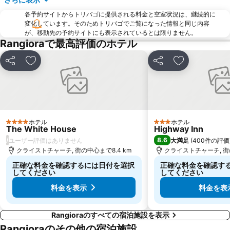
各予約サイトからトリバゴに提供される料金と空室状況は、継続的に
変化しています。そのためトリバゴでご覧になった情報と同じ内容
が、移動先の予約サイトにも表示されているとは限りません。
Rangioraで最高評価のホテル
シェア
お気に入りに追加
シェア
お気に入りに
ホテル
ホテル
4 ホテルのランク
3 ホテルのランク
The White House
Highway Inn
/
8.6
ユーザー評価はありません
大満足
(
400件の評価
クライストチャーチ, 街の中心まで8.4 km
クライストチャーチ, 街の
正確な料金を確認するには日付を選択
正確な料金を確認す
してください
してください
料金を表示
料金を表
Rangioraのすべての宿泊施設を表示
Rangioraのその他の宿泊施設