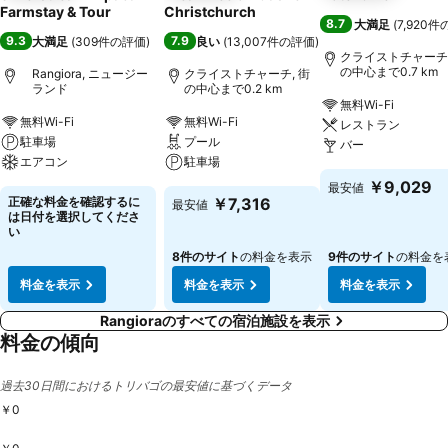
Farmstay & Tour
Christchurch
8.7
大満足
(
7,920
9.3
7.9
大満足
(
309件の評価
)
良い
(
13,007件の評価
)
クライストチャーチ,
の中心まで0.7 km
Rangiora, ニュージー
クライストチャーチ, 街
ランド
の中心まで0.2 km
無料Wi-Fi
無料Wi-Fi
無料Wi-Fi
レストラン
駐車場
プール
バー
エアコン
駐車場
￥9,029
最安値
正確な料金を確認するに
￥7,316
最安値
は日付を選択してくださ
い
8件のサイト
の料金を表示
9件のサイト
の料金を
料金を表示
料金を表示
料金を表示
Rangioraのすべての宿泊施設を表示
料金の傾向
過去30日間におけるトリバゴの最安値に基づくデータ
￥0