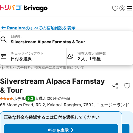
お気に入り
ログイ
メ
Rangioraのすべての宿泊施設を表示
目的地
Silverstream Alpaca Farmstay & Tour
チェックイン/アウト
滞在人数と部屋数
日付を選択
2 人、1 部屋
弊社への手数料が検索結果に及ぼす影響について
Silverstream Alpaca Farmstay
& Tour
シェア
お
ホテル
9.3
大満足
(
309件の評価
)
4 ホテルのランク
68 Moodys Road, RD 2, Kaiapoi, Rangiora, 7692, ニュージーランド
正確な料金を確認するには日付を選択してください
正確な料金を確認するには日付を選択してください
料金を表示
料金を表示