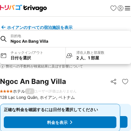
お気に入り
ログイ
メ
ホイアンのすべての宿泊施設を表示
目的地
Ngoc An Bang Villa
チェックイン/アウト
滞在人数と部屋数
日付を選択
2 人、1 部屋
弊社への手数料が検索結果に及ぼす影響について
Ngoc An Bang Villa
シェア
お
ホテル
/
ユーザー評価はありません
4 ホテルのランク
128 Lạc Long Quân, ホイアン, ベトナム
正確な料金を確認するには日付を選択してください
正確な料金を確認するには日付を選択してください
料金を表示
料金を表示