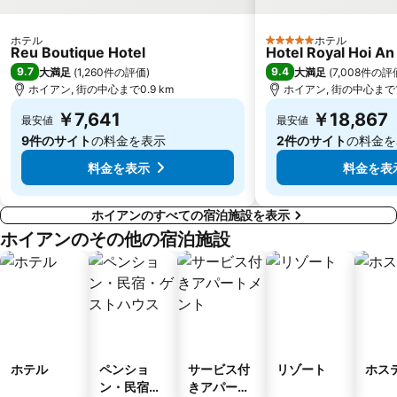
ホテル
ホテル
5 ホテルのランク
Reu Boutique Hotel
Hotel Royal Hoi An
9.7
9.4
大満足
(
1,260件の評価
)
大満足
(
7,008件の評
ホイアン, 街の中心まで0.9 km
ホイアン, 街の中心まで1.
￥7,641
￥18,867
最安値
最安値
9件のサイト
の料金を表示
2件のサイト
の料金を
料金を表示
料金を表
ホイアンのすべての宿泊施設を表示
ホイアンのその他の宿泊施設
ホテル
ペンショ
サービス付
リゾート
ホス
ン・民宿・
きアパート