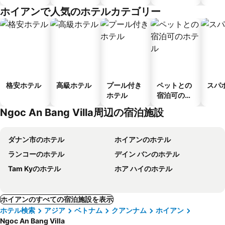
ゲストハウ
メント
ホイアンで人気のホテルカテゴリー
ス
格安ホテル
高級ホテル
プール付き
ペットとの
スパ
ホテル
宿泊可のホ
テル
Ngoc An Bang Villa周辺の宿泊施設
ダナン市のホテル
ホイアンのホテル
ランコーのホテル
デイン バンのホテル
Tam Kyのホテル
ホア ハイのホテル
ホイアンのすべての宿泊施設を表示
ホテル検索
アジア
ベトナム
クアンナム
ホイアン
Ngoc An Bang Villa