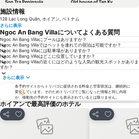
Son Tra Peninsula
Old house of Tan Ky
施設情報
Lady Buddha
Sun Wheel
128 Lạc Long Quân, ホイアン, ベトナム
Ba Na Hill
さらに表示
Ngoc An Bang Villaについてよくある質問
Ngoc An Bang Villaにプールはありますか？
Ngoc An Bang Villaではペットを連れての宿泊は可能ですか？
Ngoc An Bang Villaには駐車場がありますか？
Ngoc An Bang Villaはどこに位置していますか？
Ngoc An Bang Villaの近くにはどのような人気の観光スポットがありま
すか？
さらに表示
各予約サイトからトリバゴに提供される料金と空室状況は、継続的に
変化しています。そのためトリバゴでご覧になった情報と同じ内容
が、移動先の予約サイトにも表示されているとは限りません。
ホイアンで最高評価のホテル
シェア
お気に入りに追加
シェア
お気に入りに