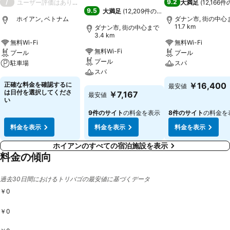
/
9.2
ユーザー評価はありません
大満足
(
12,166
9.5
大満足
(
12,209件の評価
)
ホイアン, ベトナム
ダナン市, 街の中心
11.7 km
ダナン市, 街の中心まで
3.4 km
無料Wi-Fi
無料Wi-Fi
無料Wi-Fi
プール
プール
プール
駐車場
スパ
スパ
料金を表示
料金を表示
正確な料金を確認するに
￥16,400
最安値
料金を表示
は日付を選択してくださ
￥7,167
最安値
い
9件のサイト
の料金を表示
8件のサイト
の料金を
料金を表示
料金を表示
料金を表示
ホイアンのすべての宿泊施設を表示
料金の傾向
過去30日間におけるトリバゴの最安値に基づくデータ
￥0
￥0