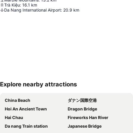
Trà Kiệu
:
16.1
km
Da Nang International Airport
:
20.9
km
Explore nearby attractions
地図を拡大
China Beach
ダナン国際空港
Hoi An Ancient Town
Dragon Bridge
Hai Chau
Fireworks Han River
Da nang Train station
Japanese Bridge