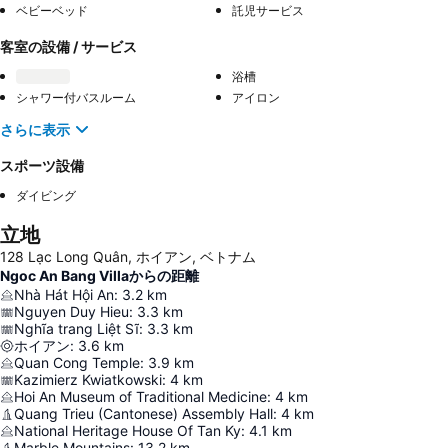
ベビーベッド
託児サービス
客室の設備 / サービス
浴槽
シャワー付バスルーム
アイロン
さらに表示
スポーツ設備
ダイビング
立地
128 Lạc Long Quân, ホイアン, ベトナム
Ngoc An Bang Villaからの距離
Nhà Hát Hội An
:
3.2
km
Nguyen Duy Hieu
:
3.3
km
Nghĩa trang Liệt Sĩ
:
3.3
km
ホイアン
:
3.6
km
Quan Cong Temple
:
3.9
km
Kazimierz Kwiatkowski
:
4
km
Hoi An Museum of Traditional Medicine
:
4
km
Quang Trieu (Cantonese) Assembly Hall
:
4
km
National Heritage House Of Tan Ky
:
4.1
km
Marble Mountains
:
13.2
km