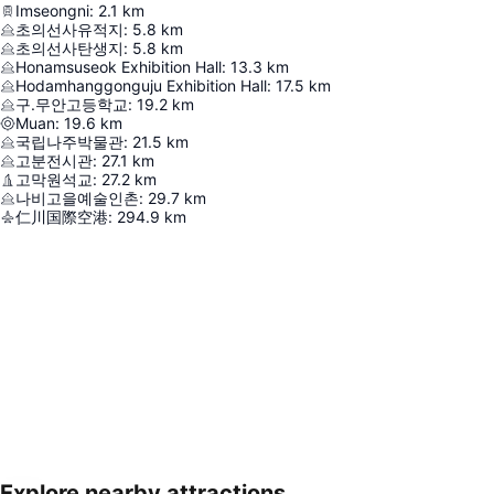
Imseongni
:
2.1
km
초의선사유적지
:
5.8
km
초의선사탄생지
:
5.8
km
Honamsuseok Exhibition Hall
:
13.3
km
Hodamhanggonguju Exhibition Hall
:
17.5
km
구.무안고등학교
:
19.2
km
Muan
:
19.6
km
국립나주박물관
:
21.5
km
고분전시관
:
27.1
km
고막원석교
:
27.2
km
나비고을예술인촌
:
29.7
km
仁川国際空港
:
294.9
km
Explore nearby attractions