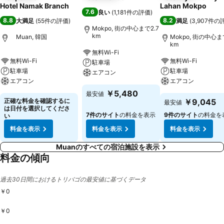
Hotel Namak Branch
Lahan Mokpo
7.6
良い
(
1,181件の評価
)
8.8
8.2
大満足
(
55件の評価
)
満足
(
3,907件の
Mokpo, 街の中心まで2.7
km
Muan, 韓国
Mokpo, 街の中心ま
km
無料Wi-Fi
無料Wi-Fi
無料Wi-Fi
駐車場
駐車場
駐車場
エアコン
エアコン
エアコン
￥5,480
最安値
正確な料金を確認するに
￥9,045
最安値
は日付を選択してくださ
7件のサイト
の料金を表示
9件のサイト
の料金を
い
料金を表示
料金を表示
料金を表示
Muanのすべての宿泊施設を表示
料金の傾向
過去30日間におけるトリバゴの最安値に基づくデータ
￥0
￥0