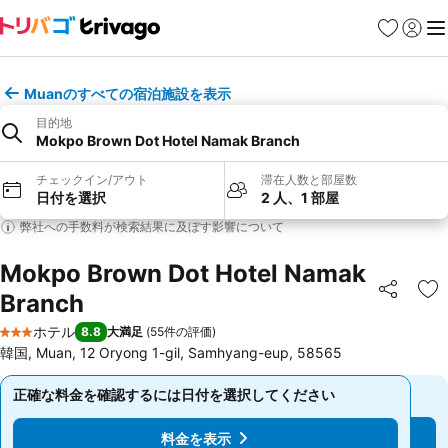
お気に入り
ログイ
メ
Muanのすべての宿泊施設を表示
目的地
Mokpo Brown Dot Hotel Namak Branch
チェックイン/アウト
滞在人数と部屋数
日付を選択
2 人、1 部屋
弊社への手数料が検索結果に及ぼす影響について
Mokpo Brown Dot Hotel Namak
Branch
シェア
お
ホテル
8.8
大満足
(
55件の評価
)
3 ホテルのランク
韓国, Muan, 12 Oryong 1-gil, Samhyang-eup, 58565
正確な料金を確認するには日付を選択してください
正確な料金を確認するには日付を選択してください
料金を表示
料金を表示