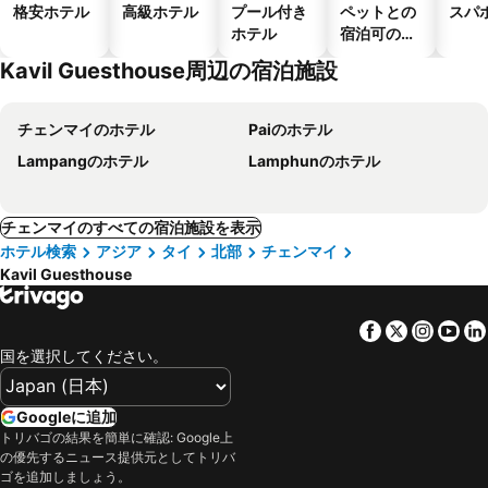
格安ホテル
高級ホテル
プール付き
ペットとの
スパ
ホテル
宿泊可のホ
テル
Kavil Guesthouse周辺の宿泊施設
チェンマイのホテル
Paiのホテル
Lampangのホテル
Lamphunのホテル
チェンマイのすべての宿泊施設を表示
ホテル検索
アジア
タイ
北部
チェンマイ
Kavil Guesthouse
Facebook
Twitter
Insta
Yo
国を選択してください。
Googleに追加
トリバゴの結果を簡単に確認: Google上
の優先するニュース提供元としてトリバ
ゴを追加しましょう。