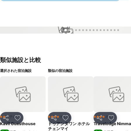
1 / 16
類似施設と比較
選択された宿泊施設
類似の宿泊施設
ホテル
ホテル
ホテル
2 ホテルのランク
4 ホテルのランク
4 ホテルのランク
シェア
お気に入りに追加
シェア
お気に入りに追加
シェア
お気に入
Kavil Guesthouse
ドゥアンタワン ホテル
Travelodge Nimm
チェンマイ