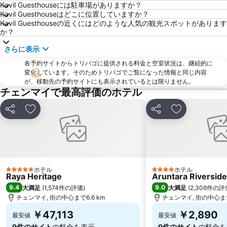
Kavil Guesthouseには駐車場がありますか？
Kavil Guesthouseはどこに位置していますか？
Kavil Guesthouseの近くにはどのような人気の観光スポットがあります
か？
さらに表示
各予約サイトからトリバゴに提供される料金と空室状況は、継続的に
変化しています。そのためトリバゴでご覧になった情報と同じ内容
が、移動先の予約サイトにも表示されているとは限りません。
チェンマイで最高評価のホテル
シェア
お気に入りに追加
シェア
お気に入りに
ホテル
ホテル
5 ホテルのランク
4 ホテルのランク
Raya Heritage
Aruntara Riverside
9.4
9.0
大満足
(
1,574件の評価
)
大満足
(
2,306件の評
チェンマイ, 街の中心まで6.6 km
チェンマイ, 街の中心まで
￥47,113
￥2,890
最安値
最安値
9件のサイト
の料金を表示
9件のサイト
の料金を