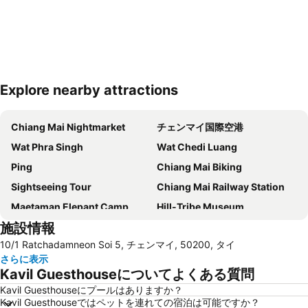
Explore nearby attractions
地図を拡大
Chiang Mai Nightmarket
チェンマイ国際空港
Wat Phra Singh
Wat Chedi Luang
Ping
Chiang Mai Biking
Sightseeing Tour
Chiang Mai Railway Station
Maetaman Elepant Camp
Hill-Tribe Museum
施設情報
Chiang Mai Zoo
Sa Paper and Umbrella Handicraft Centre
10/1 Ratchadamneon Soi 5, チェンマイ, 50200, タイ
Elephant Nature Park
さらに表示
Kavil Guesthouseについてよくある質問
Kavil Guesthouseにプールはありますか？
Kavil Guesthouseではペットを連れての宿泊は可能ですか？