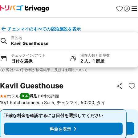
お気に入り
ログイ
メ
チェンマイのすべての宿泊施設を表示
目的地
Kavil Guesthouse
チェックイン/アウト
滞在人数と部屋数
日付を選択
2 人、1 部屋
弊社への手数料が検索結果に及ぼす影響について
Kavil Guesthouse
シェア
お
ホテル
8.4
満足
(
16件の評価
)
2 ホテルのランク
10/1 Ratchadamneon Soi 5, チェンマイ, 50200, タイ
正確な料金を確認するには日付を選択してください
正確な料金を確認するには日付を選択してください
料金を表示
料金を表示