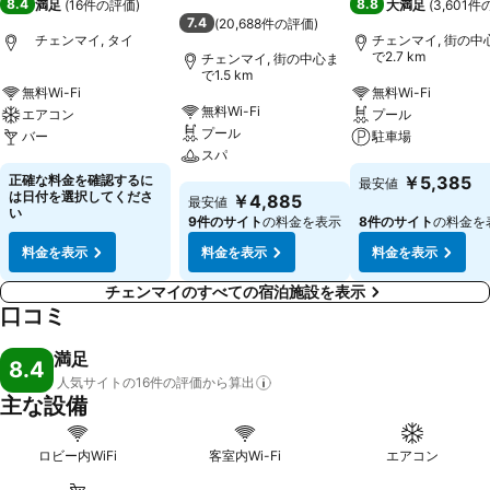
8.4
8.8
満足
(
16件の評価
)
大満足
(
3,601
7.4
(
20,688件の評価
)
チェンマイ, タイ
チェンマイ, 街の中
で2.7 km
チェンマイ, 街の中心ま
で1.5 km
無料Wi-Fi
無料Wi-Fi
無料Wi-Fi
エアコン
プール
プール
バー
駐車場
スパ
正確な料金を確認するに
￥5,385
最安値
は日付を選択してくださ
￥4,885
最安値
い
9件のサイト
の料金を表示
8件のサイト
の料金を
料金を表示
料金を表示
料金を表示
チェンマイのすべての宿泊施設を表示
口コミ
満足
8.4
人気サイトの16件の評価から算出
主な設備
ロビー内WiFi
客室内Wi-Fi
エアコン