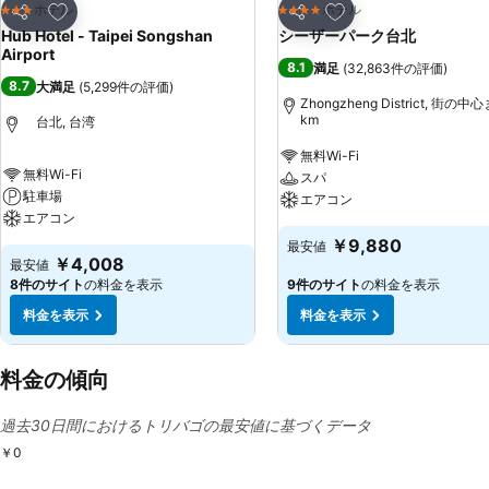
お気に入りに追加
お気に入りに追加
ホテル
ホテル
3 ホテルのランク
4 ホテルのランク
シェア
シェア
Hub Hotel - Taipei Songshan
シーザーパーク台北
Airport
8.1
満足
(
32,863件の評価
)
8.7
大満足
(
5,299件の評価
)
Zhongzheng District, 街の中
km
台北, 台湾
無料Wi-Fi
無料Wi-Fi
スパ
駐車場
エアコン
エアコン
￥9,880
最安値
￥4,008
最安値
8件のサイト
の料金を表示
9件のサイト
の料金を表示
料金を表示
料金を表示
料金の傾向
過去30日間におけるトリバゴの最安値に基づくデータ
￥0