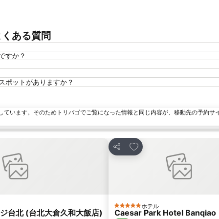
ついてよくある質問
可能ですか？
人気の観光スポットがありますか？
しています。そのためトリバゴでご覧になった情報と同じ内容が、移動先の予約サ
加
お気に入りに追加
シェア
ホテル
5 ホテルのランク
ジ台北 (台北大倉久和大飯店)
Caesar Park Hotel Banqiao