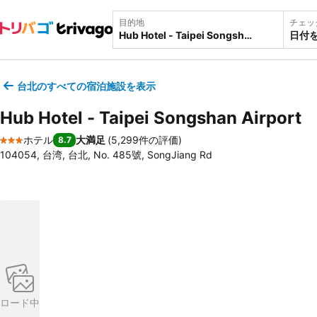
目的地
チェッ
日付
台北のすべての宿泊施設を表示
Hub Hotel - Taipei Songshan Airport
ホテル
大満足
(
5,299件の評価
)
8.7
3 ホテルのランク
104054, 台湾, 台北, No. 485號, SongJiang Rd
ロード中