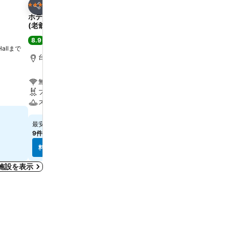
お気に入りに追加
お気に入りに追
ホテル
ホテル
5 ホテルのランク
5 ホテルのランク
シェア
シェア
ホテル ロイヤル ニッコー タイペイ
コスモスホテル台北
(老爺大酒店)
8.5
大満足
(
27,636件の評価
8.9
大満足
(
11,226件の評価
)
 Hallまで
Zhongzheng District,
km
台北, 街の中心まで0.9 km
無料Wi-Fi
無料Wi-Fi
駐車場
プール
エアコン
スパ
￥11,791
最安値
￥17,851
最安値
9件のサイト
の料金を表示
9件のサイト
の料金を表示
料金を表示
料金を表示
施設を表示