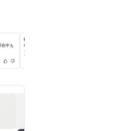
街並みを望む最上階のラウンジ
滞在中も
8階のラウンジで、街と空港のパノラマビューを眺めなが
とお過ごしいただけます。無料のスナック、アイスクリー
をご用意しており、快適な座席と書籍もございます。