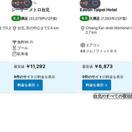
お気に入りに追加
お気に入りに追加
ホテル
ホテル
5 ホテルのランク
3 ホテルのランク
シェア
シェア
シーザー メトロ台北
Eastin Taipei Hotel
8.2
8.5
満足
(
32,078件の評価
)
大満足
(
7,393件の評価
)
心まで0.2
台北, 街の中心まで2.4 km
Chiang Kai-shek Memorial
2.7 km
無料Wi-Fi
エアコン
プール
ジム / フィットネス
駐車場
￥11,292
￥6,873
最安値
最安値
9件のサイト
の料金を表示
9件のサイト
の料金を表示
料金を表示
料金を表示
台北のすべての宿泊