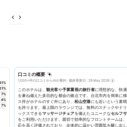
口コミの概要
1,000+件の口コミからAIが要約 · 最終更新日 : 29 May 2026
61
%
21
%
このホテルは、
観光客
や
予算重視の旅行者
に理想的な、快適
7
%
を兼ね備えた多目的な都会の拠点です。台北市内を簡単に移
4
%
ス停がホテルのすぐ外にあり、
松山空港
にも近いという素晴
7
%
を誇ります。最上階のラウンジでは、無料のスナックやドリ
ックスできる
マッサージチェア
を備えたユニークな
セルフサ
をご利用いただけます。親切で効率的なフロントチームは、
応を高く評価されており、全体的に温かい雰囲気を醸し出し