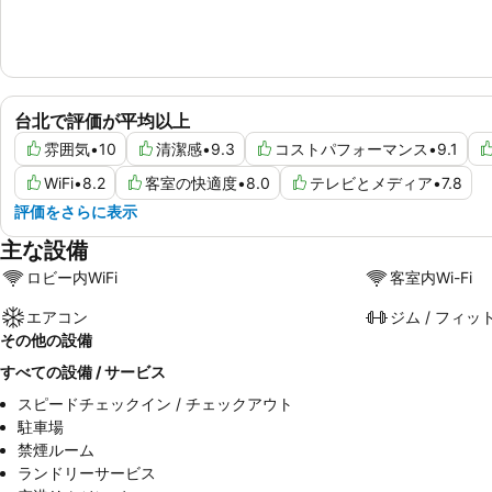
台北で評価が平均以上
雰囲気
•
10
清潔感
•
9.3
コストパフォーマンス
•
9.1
WiFi
•
8.2
客室の快適度
•
8.0
テレビとメディア
•
7.8
評価をさらに表示
主な設備
ロビー内WiFi
客室内Wi-Fi
エアコン
ジム / フィッ
その他の設備
すべての設備 / サービス
スピードチェックイン / チェックアウト
駐車場
禁煙ルーム
ランドリーサービス