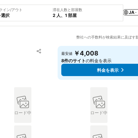
クイン/アウト
滞在人数と部屋数
JA ·
を選択
2 人、1 部屋
弊社への手数料が検索結果に及ぼす
お気に入りに追加
￥4,008
最安値
シェア
8件のサイト
の料金を表示
料金を表示
ロード中
ロード中