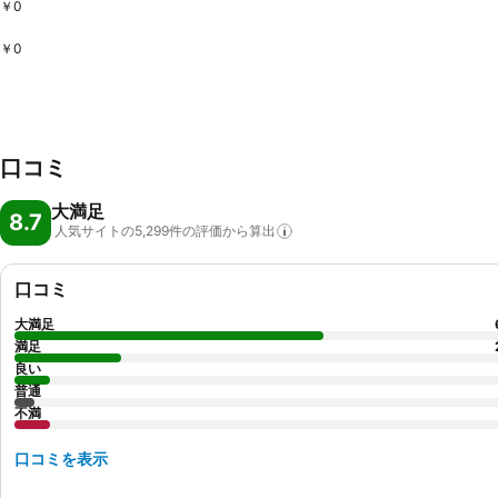
￥0
￥0
口コミ
大満足
8.7
人気サイトの5,299件の評価から算出
口コミ
大満足
満足
良い
普通
不満
口コミを表示