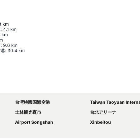
8
km
院
:
4.1
km
1
km
m
園
:
9.6
km
空港
:
30.4
km
地図を拡大
台湾桃園国際空港
Taiwan Taoyuan Internation
士林観光夜市
台北アリーナ
Airport Songshan
Xinbeitou