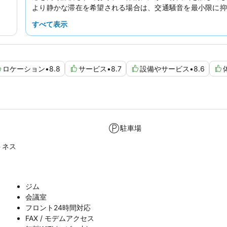
より静かな滞在を希望される場合は、交通騒音を最小限に抑
賑やかな道路に面していない部屋をリクエストすることを
すべて表示
す。
ロケーション
•
8.8
サービス
•
8.7
設備やサービス
•
8.6
駐車場
トネス
ジム
会議室
フロント24時間対応
FAX / モデムアクセス