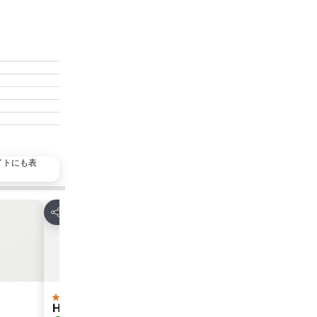
イトにも表
お気に入りに追加
お気
シェア
シェア
ホテル
ホ
3 ホテルのランク
4 ホテル
Hub Hotel - Taipei Songshan Airport
イー スー