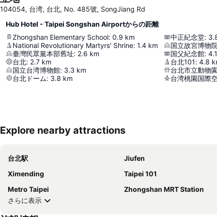
104054, 台湾, 台北, No. 485號, SongJiang Rd
Hub Hotel - Taipei Songshan Airportからの距離
Zhongshan Elementary School
:
0.9
km
中正紀念堂
:
3.
National Revolutionary Martyrs' Shrine
:
1.4
km
国立故宮博物
臺灣民眾黨本部舊址
:
2.6
km
国父紀念館
:
4.
台北
:
2.7
km
台北101
:
4.8
k
国立台湾博物館
:
3.3
km
台北市立動物
台北ドーム
:
3.8
km
台湾桃園国際
Explore nearby attractions
台北駅
Jiufen
Ximending
Taipei 101
Metro Taipei
Zhongshan MRT Station
さらに表示