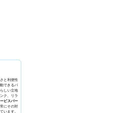
さと利便性
動できるバ
らしい立地
ンク、リラ
ービスバー
常にその対
ています。