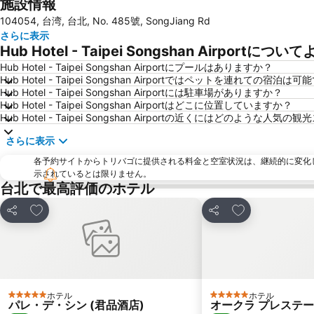
施設情報
104054, 台湾, 台北, No. 485號, SongJiang Rd
さらに表示
Hub Hotel - Taipei Songshan Airportに
Hub Hotel - Taipei Songshan Airportにプールはありますか？
Hub Hotel - Taipei Songshan Airportではペットを連れての宿泊は
Hub Hotel - Taipei Songshan Airportには駐車場がありますか？
Hub Hotel - Taipei Songshan Airportはどこに位置していますか？
Hub Hotel - Taipei Songshan Airportの近くにはどのような
さらに表示
各予約サイトからトリバゴに提供される料金と空室状況は、継続的に変化
示されているとは限りません。
台北で最高評価のホテル
お気に入りに追加
お気に入りに追
シェア
シェア
ホテル
ホテル
5 ホテルのランク
5 ホテルのランク
パレ・デ・シン (君品酒店)
オークラ プレステー