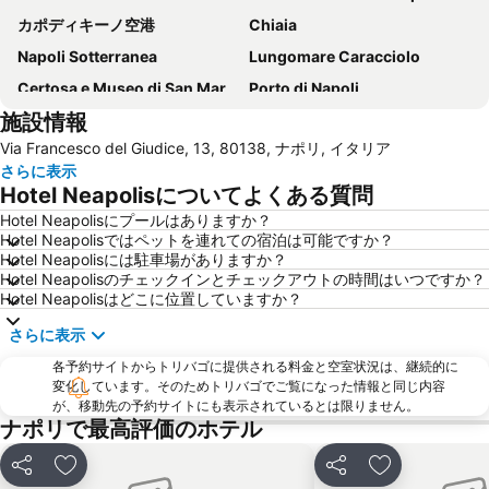
カポディキーノ空港
Chiaia
Napoli Sotterranea
Lungomare Caracciolo
Certosa e Museo di San Martino
Porto di Napoli
施設情報
Marina Grande
Scampìa
Via Francesco del Giudice, 13, 80138, ナポリ, イタリア
Museo di Capodimonte
Lungomare Trieste
さらに表示
Castel dell'Ovo
Porto di Salerno
Hotel Neapolisについてよくある質問
Liparlati
Piazza Bellini
Hotel Neapolisにプールはありますか？
Hotel Neapolisではペットを連れての宿泊は可能ですか？
Via Toledo
Vomero
Hotel Neapolisには駐車場がありますか？
Stazione di Sorrento
Villa Rufolo
Hotel Neapolisのチェックインとチェックアウトの時間はいつですか？
Hotel Neapolisはどこに位置していますか？
Costiera Amalfitana
Spaccanapoli
さらに表示
Piazza del Plebiscito
Via Chiaia
各予約サイトからトリバゴに提供される料金と空室状況は、継続的に
Marina Grande
Porto di Ischia
変化しています。そのためトリバゴでご覧になった情報と同じ内容
National Archaeological Museum
Castel Nuovo
が、移動先の予約サイトにも表示されているとは限りません。
ナポリで最高評価のホテル
Palazzo Reale
Funiculare di Mergellina
Porto di Amalfi
Mercatini di Natale San Gregorio Armeno
シェア
お気に入りに追加
シェア
お気に入りに