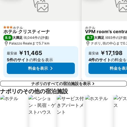
Teatro Bellini
Basilica di Santa Chiara
Da Michele
Montecalvario
San Giovanni a Teduccio
Barra
Piazza Dante
Piazza Tasso
ホテル
ホテル
3 ホテルのランク
ホテル クリスティーナ
VPM room's central
Capuano
Li galli
8.9
8.7
大満足
(
6,044件の評価
)
大満足
(
693件の評価
Palazzo Realeまで5.7 km
ナポリ, 街の中心まで0.2
Villa Comunale
￥11,465
￥17,198
最安値
最安値
5件のサイト
の料金を表示
4件のサイト
の料金を
料金を表示
料金を表
ナポリのすべての宿泊施設を表示
ナポリのその他の宿泊施設