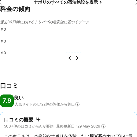
ナポリのすべての宿泊施設を表示
料金の傾向
過去30日間におけるトリバゴの最安値に基づくデータ
￥0
￥0
￥0
口コミ
良い
7.9
人気サイトの1,722件の評価から算出
口コミの概要
500+件の口コミからAIが要約 · 最終更新日 : 29 May 2026
このホテルは、本格的なナポリを体験したい
観光客
や
カップル
に最