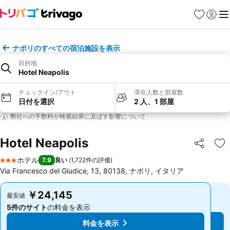
お気に入り
ログイ
メ
ナポリのすべての宿泊施設を表示
目的地
Hotel Neapolis
チェックイン/アウト
滞在人数と部屋数
日付を選択
2 人、1 部屋
弊社への手数料が検索結果に及ぼす影響について
Hotel Neapolis
シェア
お
ホテル
7.9
良い
(
1,722件の評価
)
3 ホテルのランク
Via Francesco del Giudice, 13, 80138, ナポリ, イタリア
￥24,145
￥24,145
最安値
最安値
5件のサイト
の料金を表示
5件のサイト
の料金を表示
料金を表示
料金を表示