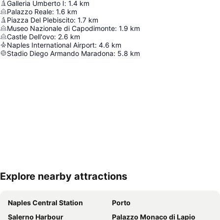
Galleria Umberto I
:
1.4
km
Palazzo Reale
:
1.6
km
Piazza Del Plebiscito
:
1.7
km
Museo Nazionale di Capodimonte
:
1.9
km
Castle Dell'ovo
:
2.6
km
Naples International Airport
:
4.6
km
Stadio Diego Armando Maradona
:
5.8
km
Explore nearby attractions
地図を拡大
Naples Central Station
Porto
Salerno Harbour
Palazzo Monaco di Lapio