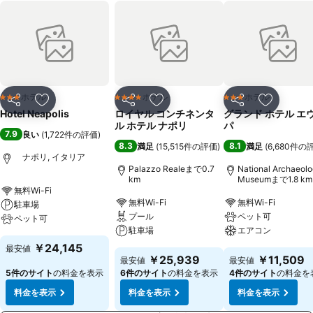
ホテル
ホテル
ホテル
3 ホテルのランク
4 ホテルのランク
3 ホテルのランク
シェア
お気に入りに追加
シェア
お気に入りに追加
シェア
お気に入
Hotel Neapolis
ロイヤル コンチネンタ
グランド ホテル エ
ル ホテル ナポリ
パ
7.9
良い
(
1,722件の評価
)
8.3
8.1
満足
(
15,515件の評価
)
満足
(
6,680件の
ナポリ, イタリア
Palazzo Realeまで0.7
National Archaeolo
km
Museumまで1.8 km
無料Wi-Fi
無料Wi-Fi
無料Wi-Fi
駐車場
プール
ペット可
ペット可
駐車場
エアコン
￥24,145
最安値
￥25,939
￥11,509
最安値
最安値
5件のサイト
の料金を表示
6件のサイト
の料金を表示
4件のサイト
の料金を
料金を表示
料金を表示
料金を表示