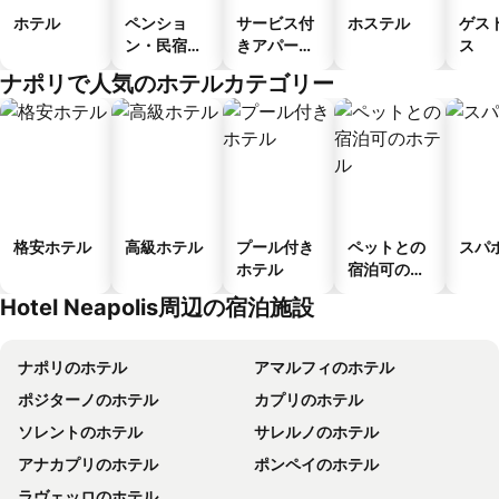
ホテル
ペンショ
サービス付
ホステル
ゲス
ン・民宿・
きアパート
ス
ゲストハウ
メント
ナポリで人気のホテルカテゴリー
ス
格安ホテル
高級ホテル
プール付き
ペットとの
スパ
ホテル
宿泊可のホ
テル
Hotel Neapolis周辺の宿泊施設
ナポリのホテル
アマルフィのホテル
ポジターノのホテル
カプリのホテル
ソレントのホテル
サレルノのホテル
アナカプリのホテル
ポンペイのホテル
ラヴェッロのホテル