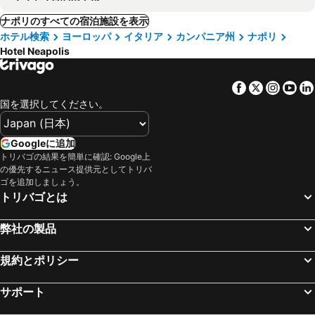
ナポリのすべての宿泊施設を表示
ホテル検索
ヨーロッパ
イタリア
カンパニア州
ナポリ
Hotel Neapolis
Facebook
Twitter
Insta
Yo
国を選択してください。
Googleに追加
トリバゴの結果を簡単に確認: Google上
の優先するニュース提供元としてトリバ
ゴを追加しましょう。
トリバゴとは
弊社の製品
規約とポリシー
サポート