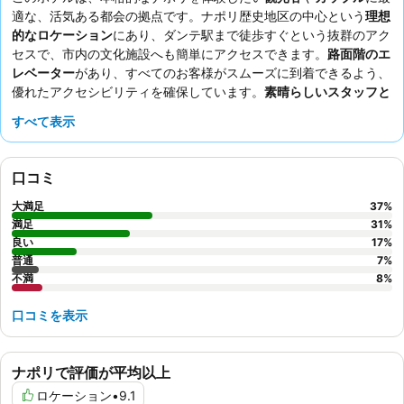
適な、活気ある都会の拠点です。ナポリ歴史地区の中心という
理想
的なロケーション
にあり、ダンテ駅まで徒歩すぐという抜群のアク
セスで、市内の文化施設へも簡単にアクセスできます。
路面階のエ
レベーター
があり、すべてのお客様がスムーズに到着できるよう、
優れたアクセシビリティを確保しています。
素晴らしいスタッフと
サービス
は常に地元の情報提供やサポートを惜しまず、種類豊富で
すべて表示
質の高いコーヒーが楽しめる朝食も好評です。静かに滞在したい場
合は、中庭に面した部屋をリクエストすると良いでしょう。
口コミ
大満足
37
%
満足
31
%
良い
17
%
普通
7
%
不満
8
%
口コミを表示
ナポリで評価が平均以上
ロケーション
•
9.1