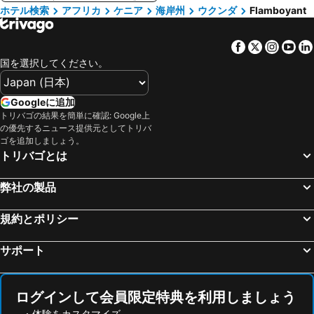
ホテル検索
アフリカ
ケニア
海岸州
ウクンダ
Flamboyant
Facebook
Twitter
Insta
Yo
国を選択してください。
Googleに追加
トリバゴの結果を簡単に確認: Google上
の優先するニュース提供元としてトリバ
ゴを追加しましょう。
トリバゴとは
弊社の製品
規約とポリシー
サポート
ログインして会員限定特典を利用しましょう
体験をカスタマイズ