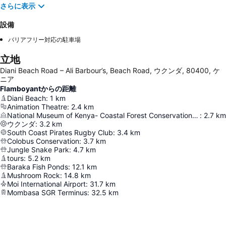
さらに表示
設備
バリアフリー対応の駐車場
立地
Diani Beach Road – Ali Barbour’s, Beach Road, ウクンダ, 80400, ケ
ニア
Flamboyantからの距離
Diani Beach
:
1
km
Animation Theatre
:
2.4
km
National Museum of Kenya- Coastal Forest Conservation Unit
:
2.7
km
ウクンダ
:
3.2
km
South Coast Pirates Rugby Club
:
3.4
km
Colobus Conservation
:
3.7
km
Jungle Snake Park
:
4.7
km
tours
:
5.2
km
Baraka Fish Ponds
:
12.1
km
Mushroom Rock
:
14.8
km
Moi International Airport
:
31.7
km
Mombasa SGR Terminus
:
32.5
km