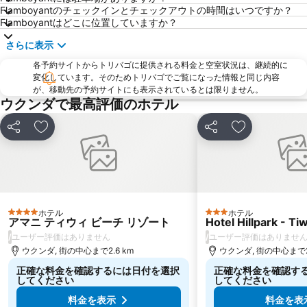
Flamboyantのチェックインとチェックアウトの時間はいつですか？
Flamboyantはどこに位置していますか？
さらに表示
各予約サイトからトリバゴに提供される料金と空室状況は、継続的に
変化しています。そのためトリバゴでご覧になった情報と同じ内容
が、移動先の予約サイトにも表示されているとは限りません。
ウクンダで最高評価のホテル
シェア
お気に入りに追加
シェア
お気に入りに
ホテル
ホテル
4 ホテルのランク
3 ホテルのランク
アマニ ティウィ ビーチ リゾート
Hotel Hillpark - Ti
/
/
ユーザー評価はありません
ユーザー評価はありませ
ウクンダ, 街の中心まで2.6 km
ウクンダ, 街の中心まで2.
正確な料金を確認するには日付を選択
正確な料金を確認す
してください
してください
料金を表示
料金を表