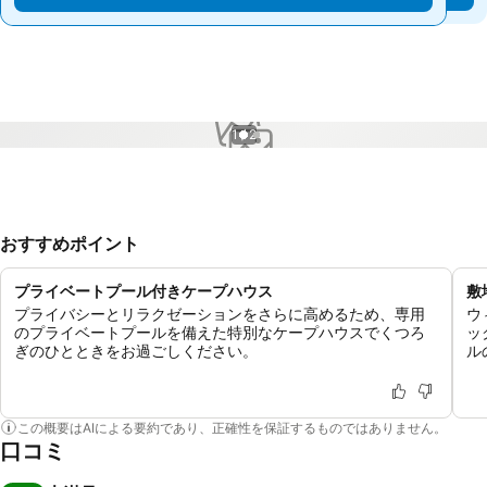
1 / 2
おすすめポイント
プライベートプール付きケープハウス
敷
プライバシーとリラクゼーションをさらに高めるため、専用
ウ
のプライベートプールを備えた特別なケープハウスでくつろ
ッ
ぎのひとときをお過ごしください。
ル
この概要はAIによる要約であり、正確性を保証するものではありません。
口コミ