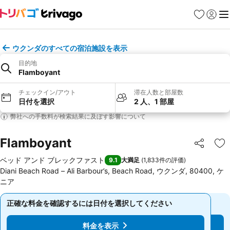
お気に入り
ログイ
メ
ウクンダのすべての宿泊施設を表示
目的地
Flamboyant
チェックイン/アウト
滞在人数と部屋数
日付を選択
2 人、1 部屋
弊社への手数料が検索結果に及ぼす影響について
Flamboyant
シェア
お
ベッド アンド ブレックファスト
9.1
大満足
(
1,833件の評価
)
Diani Beach Road – Ali Barbour’s, Beach Road, ウクンダ, 80400, ケ
ニア
正確な料金を確認するには日付を選択してください
正確な料金を確認するには日付を選択してください
料金を表示
料金を表示