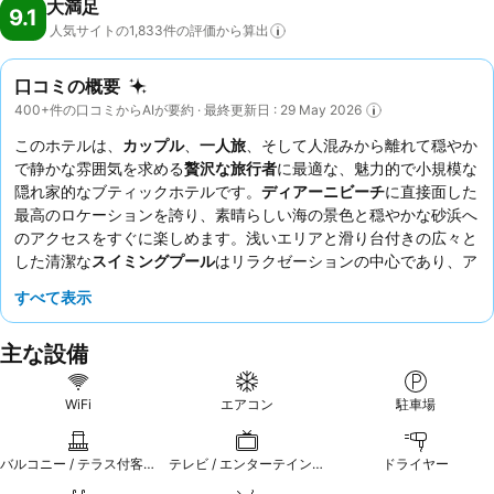
大満足
9.1
人気サイトの1,833件の評価から算出
口コミの概要
400+件の口コミからAIが要約 · 最終更新日 : 29 May 2026
このホテルは、
カップル
、
一人旅
、そして人混みから離れて穏やか
で静かな雰囲気を求める
贅沢な旅行者
に最適な、魅力的で小規模な
隠れ家的なブティックホテルです。
ディアーニビーチ
に直接面した
最高のロケーションを誇り、素晴らしい海の景色と穏やかな砂浜へ
のアクセスをすぐに楽しめます。浅いエリアと滑り台付きの広々と
した清潔な
スイミングプール
はリラクゼーションの中心であり、ア
クティブなゲスト向けには敷地内に
カイトサーフィンスクール
もあ
すべて表示
ります。ゲストは、歓迎してくれるきめ細やかなスタッフ、そして
朝食ビュッフェで提供される新鮮でおいしいシーフード、搾りたて
主な設備
のジュース、贅沢なデザートを一貫して高く評価しています。心か
ら穏やかな体験をするには、自然光がたっぷり入る部屋をリクエス
トし、安らかな夜の睡眠のために夕方に蚊よけスプレーをしてもら
WiFi
エアコン
駐車場
うことを検討してください。
バルコニー / テラス付客室
テレビ / エンターテインメント
ドライヤー