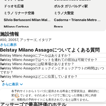
ドゥオモ広場
ポルタ ガリバルディ駅
ミラノ リナーテ空港
ミラノ大聖堂
Silvio Berlusconi Milan Malpensa Airport
Cadorna – Triennale Metro Station
Milano Certosa
Brera
施設情報
Centro Direzionale di Milano
コモ湖
A50, 20057, アッサーゴ, イタリア
Duomo Metro Station
San Babila
さらに表示
フィエラミラノシティ
Porta Venezia
Belstay Milano Assagoについてよくある質問
Mediolanum Forum
旧市街
Belstay Milano Assagoにプールはありますか？
Belstay Milano Assagoではペットを連れての宿泊は可能ですか？
Caiazzo Metro Station
サンタ・マリア・デッレ・グラツィエ教会
Belstay Milano Assagoには駐車場がありますか？
Lotto - Fieramilanocity Metro Station
Museo del Duomo di Milano
Belstay Milano Assagoのチェックインとチェックアウトの時間はいつ
ですか？
Stazione Milano Lambrate
Assago Milanofiori Forum Metro Station
Belstay Milano Assagoはどこに位置していますか？
サンタマリア デッレ グラツィエ教会
De Angeli Metro Station
さらに表示
サン シーロ
Naviglio Grande
各予約サイトからトリバゴに提供される料金と空室状況は、継続的に
ヴィットーリオ・エマヌエーレ2世のガッレリア
Bicocca
変化しています。そのためトリバゴでご覧になった情報と同じ内容
が、移動先の予約サイトにも表示されているとは限りません。
Teatro alla Scala
Galleria Milano
アッサーゴで最高評価のホテル