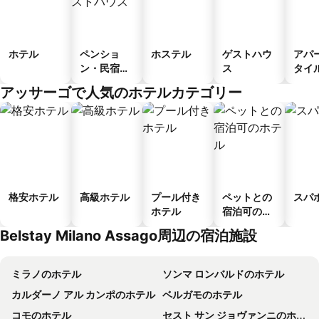
ホテル
ペンショ
ホステル
ゲストハウ
アパ
ン・民宿・
ス
タイ
ゲストハウ
ル
アッサーゴで人気のホテルカテゴリー
ス
格安ホテル
高級ホテル
プール付き
ペットとの
スパ
ホテル
宿泊可のホ
テル
Belstay Milano Assago周辺の宿泊施設
ミラノのホテル
ソンマ ロンバルドのホテル
カルダーノ アル カンポのホテル
ベルガモのホテル
コモのホテル
セスト サン ジョヴァンニのホテル