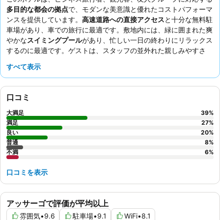
多目的な都会の拠点
で、モダンな美意識と優れたコストパフォーマ
ンスを提供しています。
高速道路への直接アクセス
と十分な無料駐
車場があり、車での旅行に最適です。敷地内には、緑に囲まれた爽
やかな
スイミングプール
があり、忙しい一日の終わりにリラックス
するのに最適です。ゲストは、スタッフの並外れた親しみやすさ
と、美味しいラズベリー入りクロワッサンを含む、種類豊富な
朝食
すべて表示
ビュッフェ
を一貫して高く評価しています。より静かな滞在を希望
するゲストは、庭に面した部屋をリクエストできます。
口コミ
大満足
39
%
満足
27
%
良い
20
%
普通
8
%
不満
6
%
口コミを表示
アッサーゴで評価が平均以上
雰囲気
•
9.6
駐車場
•
9.1
WiFi
•
8.1