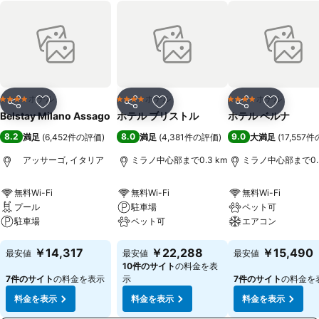
ホテル
ホテル
ホテル
4 ホテルのランク
4 ホテルのランク
4 ホテルのランク
シェア
お気に入りに追加
シェア
お気に入りに追加
シェア
お気に入
Belstay Milano Assago
ホテル ブリストル
ホテル ベルナ
8.2
8.0
9.0
満足
(
6,452件の評価
)
満足
(
4,381件の評価
)
大満足
(
17,557
アッサーゴ, イタリア
ミラノ中心部まで0.3 km
ミラノ中心部まで0.3
無料Wi-Fi
無料Wi-Fi
無料Wi-Fi
プール
駐車場
ペット可
駐車場
ペット可
エアコン
料金を表示
料金を表示
料金を表示
￥14,317
￥22,288
￥15,490
最安値
最安値
最安値
10件のサイト
の料金を表
7件のサイト
の料金を表示
示
7件のサイト
の料金を
料金を表示
料金を表示
料金を表示