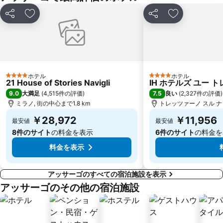
Città Studi
Lampugnano Metro Station
シェア
お気に入りに追加
シェア
お気に入りに
Bovisa
Rho Fiera Metro Station
10 Corso Como
Case Nuove
ナヴィーリ
Castello
Porta Genova
Comasina Metro Station
ホテル
ホテル
Assago Milanofiori Nord Metro Station
Porta Magenta
4 ホテルのランク
4 ホテルのランク
21 House of Stories Navigli
IH ホテルズ ユー 
San Siro Stadio Metro Station
Lampugnano
9.0
7.5
大満足
(
4,515件の評価
)
良い
(
2,327件の評価
)
ミラノ, 街の中心まで1.8 km
トレッツァーノ スル ナビ
Isola
Lambrate
￥28,972
￥11,956
最安値
最安値
Forlanini Park
フィエラミラノ - ロー
8件のサイト
の料金を表示
6件のサイト
の料金を
料金を表示
アッサーゴのすべての宿泊施設を表示
アッサーゴのその他の宿泊施設