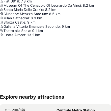
Fiat G91R
:
7.8
km
Museum Of The Cenacolo Of Leonardo Da Vinci
:
8.2
km
Santa Maria Delle Grazie
:
8.2
km
Giuseppe Meazza Stadium
:
8.5
km
Milan Cathedral
:
8.9
km
Sforza Castle
:
9
km
Galleria Vittorio Emanuele Secondo
:
9
km
Teatro alla Scala
:
9.1
km
Linate Airport
:
13.2
km
Explore nearby attractions
地図を拡大
ミラノ中心部
Centrale Metro Station