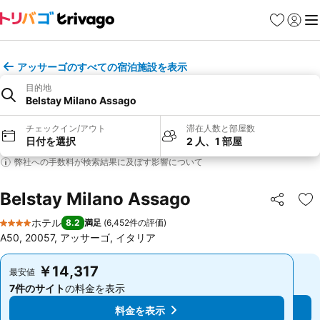
お気に入り
ログイ
メ
アッサーゴのすべての宿泊施設を表示
目的地
Belstay Milano Assago
チェックイン/アウト
滞在人数と部屋数
日付を選択
2 人、1 部屋
弊社への手数料が検索結果に及ぼす影響について
Belstay Milano Assago
シェア
お
ホテル
8.2
満足
(
6,452件の評価
)
4 ホテルのランク
A50, 20057, アッサーゴ, イタリア
￥14,317
￥14,317
最安値
最安値
7件のサイト
の料金を表示
7件のサイト
の料金を表示
料金を表示
料金を表示