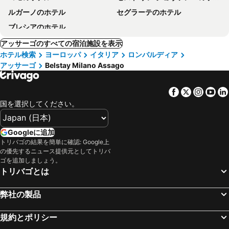
ルガーノのホテル
セグラーテのホテル
ブレシアのホテル
アッサーゴのすべての宿泊施設を表示
ホテル検索
ヨーロッパ
イタリア
ロンバルディア
アッサーゴ
Belstay Milano Assago
Facebook
Twitter
Insta
Yo
国を選択してください。
Googleに追加
トリバゴの結果を簡単に確認: Google上
の優先するニュース提供元としてトリバ
ゴを追加しましょう。
トリバゴとは
弊社の製品
規約とポリシー