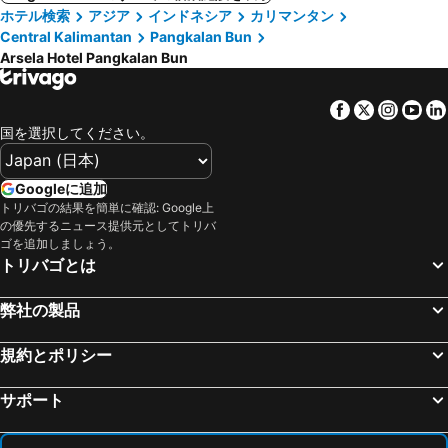
ホテル検索
アジア
インドネシア
カリマンタン
Central Kalimantan
Pangkalan Bun
Arsela Hotel Pangkalan Bun
Facebook
Twitter
Insta
Yo
国を選択してください。
Googleに追加
トリバゴの結果を簡単に確認: Google上
の優先するニュース提供元としてトリバ
ゴを追加しましょう。
トリバゴとは
弊社の製品
規約とポリシー
サポート