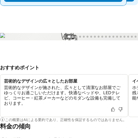
1 / 33
おすすめポイント
芸術的なデザインの広々としたお部屋
イ
芸術的なデザインが施された、広々として清潔なお部屋でご
ホ
ゆっくりお過ごしいただけます。快適なベッドや、LEDテレ
残
ビ、コーヒー・紅茶メーカーなどのモダンな設備も完備して
能
おります。
この概要はAIによる要約であり、正確性を保証するものではありません。
料金の傾向