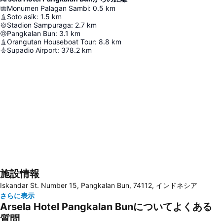
Monumen Palagan Sambi
:
0.5
km
Soto asik
:
1.5
km
Stadion Sampuraga
:
2.7
km
Pangkalan Bun
:
3.1
km
Orangutan Houseboat Tour
:
8.8
km
Supadio Airport
:
378.2
km
施設情報
地図を拡大
Iskandar St. Number 15, Pangkalan Bun, 74112, インドネシア
さらに表示
Arsela Hotel Pangkalan Bunについてよくある
質問