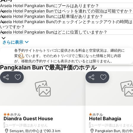
Arsela Hotel Pangkalan Bunにプールはありますか？
Arsela Hotel Pangkalan Bunではペットを連れての宿泊は可能ですか？
Arsela Hotel Pangkalan Bunには駐車場がありますか？
Arsela Hotel Pangkalan Bunのチェックインとチェックアウトの時間は
いつですか？
Arsela Hotel Pangkalan Bunはどこに位置していますか？
さらに表示
各予約サイトからトリバゴに提供される料金と空室状況は、継続的に
変化しています。そのためトリバゴでご覧になった情報と同じ内容
が、移動先の予約サイトにも表示されているとは限りません。
Pangkalan Bunで最高評価のホテル
シェア
お気に入りに追加
シェア
お気に入りに
ホテル
ホテル
2 ホテルのランク
1 ホテルのランク
Diandra Guest House
Hotel Bahagia
/
/
ユーザー評価はありません
ユーザー評価はありませ
Seruyan, 街の中心まで90.3 km
Pangkalan Bun, 街の