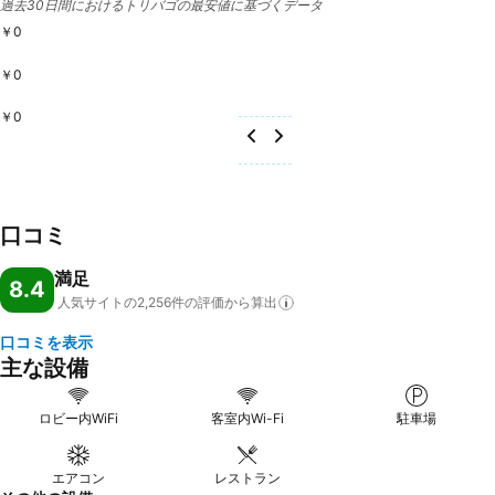
過去30日間におけるトリバゴの最安値に基づくデータ
￥0
￥0
￥0
口コミ
満足
8.4
人気サイトの2,256件の評価から算出
口コミを表示
主な設備
ロビー内WiFi
客室内Wi-Fi
駐車場
エアコン
レストラン