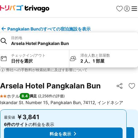
お気に入り
ログイ
メ
Pangkalan Bunのすべての宿泊施設を表示
目的地
Arsela Hotel Pangkalan Bun
チェックイン/アウト
滞在人数と部屋数
日付を選択
2 人、1 部屋
弊社への手数料が検索結果に及ぼす影響について
Arsela Hotel Pangkalan Bun
シェア
お
ホテル
8.4
満足
(
2,256件の評価
)
2 ホテルのランク
Iskandar St. Number 15, Pangkalan Bun, 74112, インドネシア
￥3,841
￥3,841
最安値
最安値
6件のサイト
の料金を表示
6件のサイト
の料金を表示
料金を表示
料金を表示