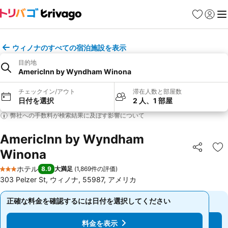
お気に入り
ログイ
メ
ウィノナのすべての宿泊施設を表示
目的地
AmericInn by Wyndham Winona
チェックイン/アウト
滞在人数と部屋数
日付を選択
2 人、1 部屋
弊社への手数料が検索結果に及ぼす影響について
AmericInn by Wyndham
Winona
シェア
お
ホテル
8.9
大満足
(
1,869件の評価
)
3 ホテルのランク
303 Pelzer St, ウィノナ, 55987, アメリカ
正確な料金を確認するには日付を選択してください
正確な料金を確認するには日付を選択してください
料金を表示
料金を表示