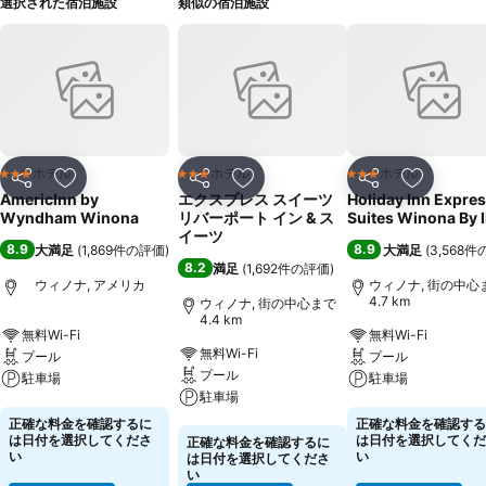
選択された宿泊施設
類似の宿泊施設
ホテル
ホテル
ホテル
3 ホテルのランク
3 ホテルのランク
3 ホテルのランク
シェア
お気に入りに追加
シェア
お気に入りに追加
シェア
お気に入
AmericInn by
エクスプレス スイーツ
Holiday Inn Expres
Wyndham Winona
リバーポート イン & ス
Suites Winona By 
イーツ
8.9
8.9
大満足
(
1,869件の評価
)
大満足
(
3,568
8.2
満足
(
1,692件の評価
)
ウィノナ, アメリカ
ウィノナ, 街の中心
4.7 km
ウィノナ, 街の中心まで
4.4 km
無料Wi-Fi
無料Wi-Fi
無料Wi-Fi
プール
プール
プール
駐車場
駐車場
駐車場
料金を表示
料金を表示
正確な料金を確認するに
正確な料金を確認する
料金を表示
は日付を選択してくださ
は日付を選択してくだ
正確な料金を確認するに
い
い
は日付を選択してくださ
い