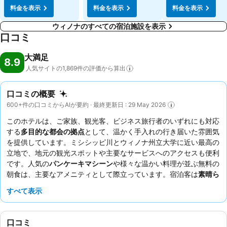
料金を表示
料金を表示
料金を表示
ウィノナのすべての宿泊施設を表示
口コミ
大満足
8.9
人気サイトの1,869件の評価から算出
口コミの概要
600+件の口コミからAIが要約 · 最終更新日 : 29 May 2026
このホテルは、ご家族、観光客、ビジネス旅行者のいずれにも対応
する
多目的な都会の拠点
として、温かく手入れの行き届いた雰囲気
を提供しています。ミシシッピ川とウィノナ州立大学に近い最高の
立地で、地元の観光スポットや主要なサービスへのアクセスも便利
です。人気の
パンケーキマシーン
や様々な温かい料理が並ぶ無料の
朝食は、主要なアメニティとして際立っています。宿泊客は
素晴ら
しいスタッフとサービス
を一貫して高く評価しており、そのフレン
すべて表示
ドリーで丁寧な対応を強調しています。静かに滞在したい場合は、
庭に面した部屋をリクエストすることをおすすめします。
口コミ