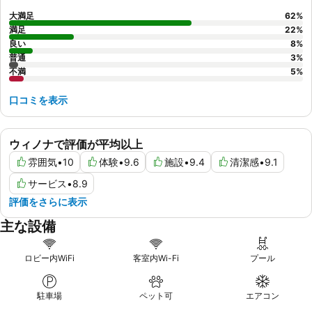
大満足
62
%
満足
22
%
良い
8
%
普通
3
%
不満
5
%
口コミを表示
ウィノナで評価が平均以上
雰囲気
•
10
体験
•
9.6
施設
•
9.4
清潔感
•
9.1
サービス
•
8.9
評価をさらに表示
主な設備
ロビー内WiFi
客室内Wi-Fi
プール
駐車場
ペット可
エアコン