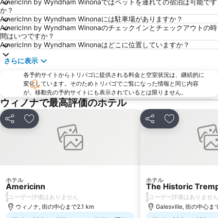
AmericInn by Wyndham Winonaではペットを連れての宿泊は可能です
か？
AmericInn by Wyndham Winonaには駐車場がありますか？
AmericInn by Wyndham Winonaのチェックインとチェックアウトの時
間はいつですか？
AmericInn by Wyndham Winonaはどこに位置していますか？
さらに表示
各予約サイトからトリバゴに提供される料金と空室状況は、継続的に
変化しています。そのためトリバゴでご覧になった情報と同じ内容
が、移動先の予約サイトにも表示されているとは限りません。
ウィノナで最高評価のホテル
シェア
お気に入りに追加
シェア
お気に入りに
ホテル
ホテル
Americinn
The Historic Trem
/
/
ユーザー評価はありません
ユーザー評価はありませ
ウィノナ, 街の中心まで2.1 km
Galesville, 街の中心まで