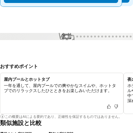
1 / 33
おすすめポイント
屋内プールとホットタブ
夜
一年を通して、屋内プールでの爽やかなスイムや、ホットタ
ホ
ブでのリラックスしたひとときをお楽しみいただけます。
ル
中
深
この概要はAIによる要約であり、正確性を保証するものではありません。
類似施設と比較