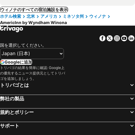
ウィノナのすべての宿泊施設を表示
ホテル検索
北米
アメリカ
ミネソタ州
ウィノナ
AmericInn by Wyndham Winona
Facebook
Twitter
Insta
Yo
国を選択してください。
Googleに追加
トリバゴの結果を簡単に確認: Google上
の優先するニュース提供元としてトリバ
ゴを追加しましょう。
トリバゴとは
弊社の製品
規約とポリシー
サポート