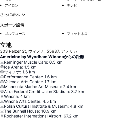
アイロン
テレビ
さらに表示
スポーツ設備
ゴルフコース
フィットネス
立地
303 Pelzer St, ウィノナ, 55987, アメリカ
AmericInn by Wyndham Winonaからの距離
Remlinger Muscle Cars
:
0.5
km
Ice Arena
:
1.5
km
ウィノナ
:
1.6
km
Performance Center
:
1.6
km
Valencia Arts Center
:
1.7
km
Minnesota Marine Art Museum
:
2.4
km
Altra Federal Credit Union Stadium
:
3.7
km
Winona
:
4
km
Winona Arts Center
:
4.5
km
Polish Cultural Institute & Museum
:
4.8
km
The Bunnell House
:
10.9
km
Rochester International Airport
:
67.2
km