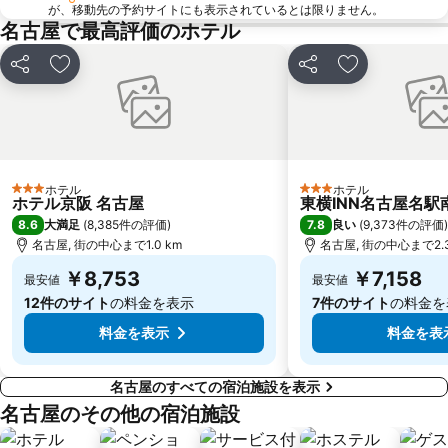
が、移動先の予約サイトにも表示されているとは限りません。
名古屋で最高評価のホテル
丸の内駅
名古屋飛行場
東区
名古屋市平和公園
シェア
お気に入りに追加
シェア
お気に入りに
熱田駅
神宮前駅
Nagoyajo Station
北区
矢場町駅
新栄町駅
長良川温泉
大府駅
ホテル
ホテル
3 ホテルのランク
3 ホテルのランク
ホテル京阪 名古屋
東横INN名古屋名駅
養老公園
上前津駅
8.6
7.8
大満足
(
8,385件の評価
)
良い
(
9,373件の評価
)
名古屋市科学館
西区
名古屋, 街の中心まで1.0 km
名古屋, 街の中心まで2.3
岐阜市歴史博物館
岡崎城
￥8,753
￥7,158
最安値
最安値
12件のサイト
の料金を表示
7件のサイト
の料金を
料金を表示
料金を表
名古屋のすべての宿泊施設を表示
名古屋のその他の宿泊施設