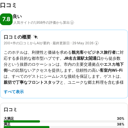
口コミ
良い
7.8
人気サイトの1,958件の評価から算出
口コミの概要
200+件の口コミからAIが要約 · 最終更新日 : 29 May 2026
このホテルは、利便性と価値を求める
観光客
や
ビジネス旅行者
に対
応する多目的な都市型ハブです。
JR名古屋駅太閤通口
から徒歩数
分という抜群のロケーションは、市内の主要交通拠点や
エスカ地下
街
への比類ないアクセスを提供します。信頼性の高い
客室内Wi-Fi
は、すべてのゲストにシームレスな接続を保証します。ゲストは、
親切で丁寧なフロントスタッフ
と、ユニークな郷土料理を含む多様
な無料の和朝食を一貫して高く評価しています。より静かな滞在を
すべて表示
希望する場合は、メイン通路から離れた部屋をリクエストすること
を検討してください。
口コミ
大満足
30
%
満足
38
%