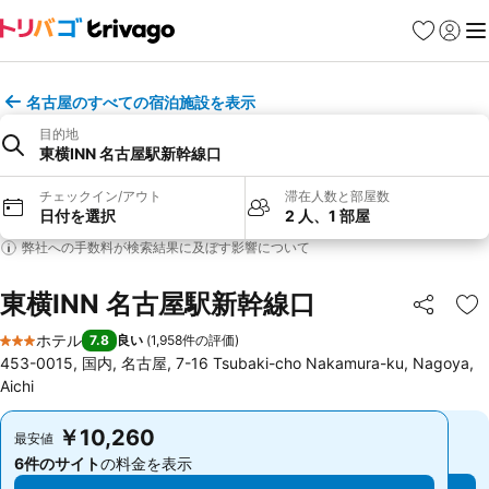
お気に入り
ログイ
メ
名古屋のすべての宿泊施設を表示
目的地
東横INN 名古屋駅新幹線口
チェックイン/アウト
滞在人数と部屋数
日付を選択
2 人、1 部屋
弊社への手数料が検索結果に及ぼす影響について
東横INN 名古屋駅新幹線口
シェア
お
ホテル
7.8
良い
(
1,958件の評価
)
3 ホテルのランク
453-0015, 国内, 名古屋, 7-16 Tsubaki-cho Nakamura-ku, Nagoya,
Aichi
￥10,260
￥10,260
最安値
最安値
6件のサイト
の料金を表示
6件のサイト
の料金を表示