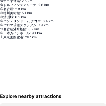
ナゴヤ球場
:
2.5
km
ドルフィンズアリーナ
:
2.6
km
名古屋
:
2.8
km
徳川美術館
:
5.1
km
清洲城
:
6.2
km
バンテリンドーム ナゴヤ
:
6.4
km
パロマ瑞穂スタジアム
:
7.9
km
名古屋港水族館
:
8.7
km
日本ガイシホール
:
9.1
km
東京国際空港
:
267
km
Explore nearby attractions
地図を拡大