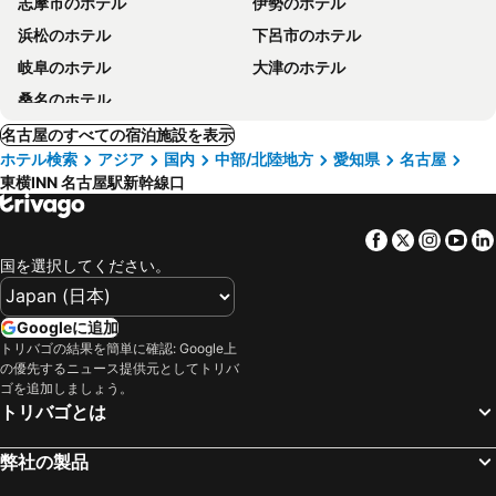
志摩市のホテル
伊勢のホテル
浜松のホテル
下呂市のホテル
岐阜のホテル
大津のホテル
桑名のホテル
名古屋のすべての宿泊施設を表示
ホテル検索
アジア
国内
中部/北陸地方
愛知県
名古屋
東横INN 名古屋駅新幹線口
Facebook
Twitter
Insta
Yo
国を選択してください。
Googleに追加
トリバゴの結果を簡単に確認: Google上
の優先するニュース提供元としてトリバ
ゴを追加しましょう。
トリバゴとは
弊社の製品