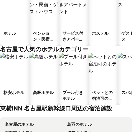
ホテル
ペンショ
サービス付
ホステル
ゲス
ン・民宿・
きアパート
ス
ゲストハウ
メント
名古屋で人気のホテルカテゴリー
ス
格安ホテル
高級ホテル
プール付き
ペットとの
スパ
ホテル
宿泊可のホ
テル
東横INN 名古屋駅新幹線口周辺の宿泊施設
名古屋のホテル
鳥羽のホテル