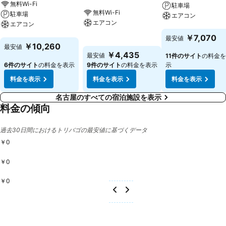
無料Wi-Fi
駐車場
無料Wi-Fi
駐車場
エアコン
エアコン
エアコン
料金を表示
￥7,070
最安値
料金を表示
料金を表示
￥10,260
最安値
￥4,435
最安値
11件のサイト
の料金を
6件のサイト
の料金を表示
9件のサイト
の料金を表示
示
料金を表示
料金を表示
料金を表示
名古屋のすべての宿泊施設を表示
料金の傾向
過去30日間におけるトリバゴの最安値に基づくデータ
￥0
￥0
￥0