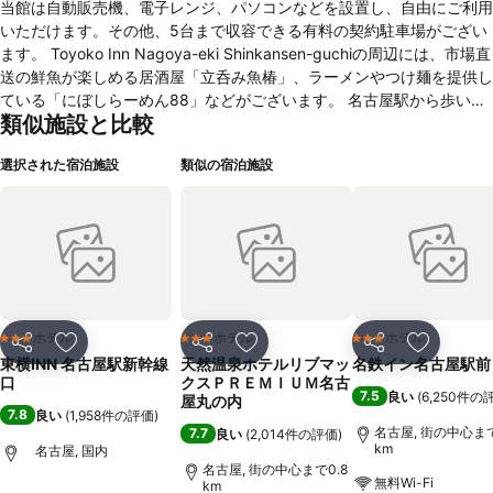
当館は自動販売機、電子レンジ、パソコンなどを設置し、自由にご利用
いただけます。その他、5台まで収容できる有料の契約駐車場がござい
ます。 Toyoko Inn Nagoya-eki Shinkansen-guchiの周辺には、市場直
送の鮮魚が楽しめる居酒屋「立呑み魚椿」、ラーメンやつけ麺を提供し
ている「にぼしらーめん88」などがございます。 名古屋駅から歩いて
類似施設と比較
4分、出張の際の利用に便利なToyoko Inn Nagoya-eki Shinkansen-
guchi。おにぎり4種やサラダ、ウインナーなどを揃えたコンチネンタ
選択された宿泊施設
類似の宿泊施設
ルブレックファスト（無料）を用意しています。 名古屋四季劇場まで
車で約7分、商業施設ウインクあいちまで歩いて10分です。 すべてのお
部屋に無料Wi-Fiと有線インターネットを完備し、冷蔵庫、加湿器、エ
アコン、テレビ、洗浄機能付トイレなどを備えています。またLANケ
ーブルやアイロン、枕、毛布などの備品を揃えています。禁煙ルームを
設置しています。
ホテル
ホテル
ホテル
3 ホテルのランク
3 ホテルのランク
3 ホテルのランク
シェア
お気に入りに追加
シェア
お気に入りに追加
シェア
お気に入
東横INN 名古屋駅新幹線
天然温泉ホテルリブマッ
名鉄イン名古屋駅前
口
クスＰＲＥＭＩＵＭ名古
7.5
良い
(
6,250件の
屋丸の内
7.8
良い
(
1,958件の評価
)
名古屋, 街の中心まで
7.7
良い
(
2,014件の評価
)
km
名古屋, 国内
名古屋, 街の中心まで0.8
無料Wi-Fi
km