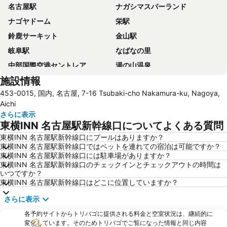
名古屋駅
ナガシマスパーランド
ナゴヤドーム
栄駅
鈴鹿サーキット
金山駅
岐阜駅
なばなの里
中部国際空港セントレア
湯の山温泉
施設情報
豊田市駅
三河安城駅
453-0015, 国内, 名古屋, 7-16 Tsubaki-cho Nakamura-ku, Nagoya,
東岡崎駅
名古屋港水族館
Aichi
名古屋城
伏見駅
さらに表示
東横INN 名古屋駅新幹線口についてよくある質問
近鉄四日市駅
ポートメッセ名古屋
東横INN 名古屋駅新幹線口にプールはありますか？
中村区
千種区
東横INN 名古屋駅新幹線口ではペットを連れての宿泊は可能ですか？
東山動植物園
岡崎駅
東横INN 名古屋駅新幹線口には駐車場がありますか？
東横INN 名古屋駅新幹線口のチェックインとチェックアウトの時間は
熱田神宮
犬山駅
いつですか？
東横INN 名古屋駅新幹線口はどこに位置していますか？
千種駅
久屋大通駅
大須観音駅
蒲郡駅
さらに表示
名古屋港
鶴舞駅
各予約サイトからトリバゴに提供される料金と空室状況は、継続的に
変化しています。そのためトリバゴでご覧になった情報と同じ内容
小牧駅
日本ガイシ スポーツプラザ