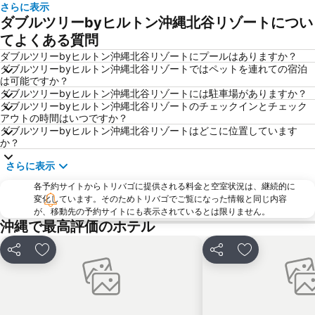
さらに表示
琉球王国のグスク及び関連遺産群
Fukushu-en Garden
ダブルツリーbyヒルトン沖縄北谷リゾートについ
Odd Land
Tomari Iyumachi
てよくある質問
Okinawa Prefectural Museum and Art Museum
Shureimon
ダブルツリーbyヒルトン沖縄北谷リゾートにプールはありますか？
ダブルツリーbyヒルトン沖縄北谷リゾートではペットを連れての宿泊
Heiwadori
は可能ですか？
ダブルツリーbyヒルトン沖縄北谷リゾートには駐車場がありますか？
ダブルツリーbyヒルトン沖縄北谷リゾートのチェックインとチェック
アウトの時間はいつですか？
ダブルツリーbyヒルトン沖縄北谷リゾートはどこに位置しています
か？
さらに表示
各予約サイトからトリバゴに提供される料金と空室状況は、継続的に
変化しています。そのためトリバゴでご覧になった情報と同じ内容
が、移動先の予約サイトにも表示されているとは限りません。
沖縄で最高評価のホテル
シェア
お気に入りに追加
シェア
お気に入りに