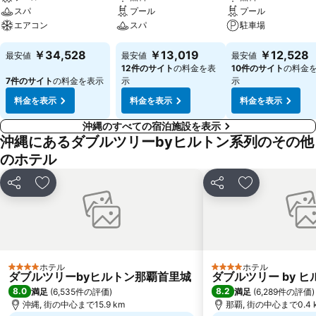
スパ
プール
プール
エアコン
スパ
駐車場
￥34,528
￥13,019
￥12,528
最安値
最安値
最安値
12件のサイト
の料金を表
10件のサイト
の料金
7件のサイト
の料金を表示
示
示
料金を表示
料金を表示
料金を表示
沖縄のすべての宿泊施設を表示
沖縄にあるダブルツリーbyヒルトン系列のその他
のホテル
シェア
お気に入りに追加
シェア
お気に入りに
ホテル
ホテル
4 ホテルのランク
4 ホテルのランク
ダブルツリーbyヒルトン那覇首里城
ダブルツリー by 
8.0
8.2
満足
(
6,535件の評価
)
満足
(
6,289件の評価
)
沖縄, 街の中心まで15.9 km
那覇, 街の中心まで0.4 