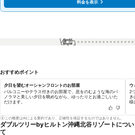
料金を表示
料金を表示
1 / 93
おすすめポイント
夕日を望むオーシャンフロントのお部屋
ウ
バルコニーやテラス付きのお部屋で、息をのむような海のパ
2
ノラマと美しい夕日を眺めながら、ゆったりとお過ごしいた
き
だけます。
様
この概要はAIによる要約であり、正確性を保証するものではありません。
ダブルツリーbyヒルトン沖縄北谷リゾートについ
て