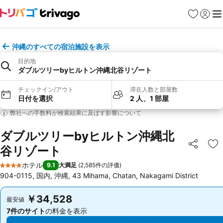
お気に入り
ログイ
メ
沖縄のすべての宿泊施設を表示
目的地
ダブルツリーbyヒルトン沖縄北谷リゾート
チェックイン/アウト
滞在人数と部屋数
日付を選択
2 人、1 部屋
弊社への手数料が検索結果に及ぼす影響について
ダブルツリーbyヒルトン沖縄北
谷リゾート
シェア
お
ホテル
9.1
大満足
(
2,585件の評価
)
4 ホテルのランク
904-0115, 国内, 沖縄, 43 Mihama, Chatan, Nakagami District
￥34,528
￥34,528
最安値
最安値
7件のサイト
の料金を表示
7件のサイト
の料金を表示