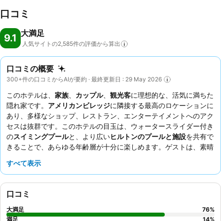
口コミ
大満足
9.1
人気サイトの2,585件の評価から算出
口コミの概要
300+件の口コミからAIが要約 · 最終更新日 : 29 May 2026
このホテルは、
家族
、
カップル
、
観光客
に理想的な、活気に満ちた
隠れ家です。
アメリカンビレッジ
に隣接する最高のロケーションに
あり、多様なショップ、レストラン、エンターテイメントへのアク
セスは抜群です。このホテルの目玉は、ウォータースライダー付き
の
スイミングプール
と、より広い
ヒルトンのプールと施設
を共有で
きることで、あらゆる年齢層が十分に楽しめます。ゲストは、素晴
らしい
スタッフとサービス
、そして地元料理と各国料理が並ぶ多様
すべて表示
な
朝食ビュッフェ
を一貫して高く評価しています。忘れられない体
験をするには、素晴らしい海の景色と花火の可能性を秘めた
プライ
ベートバルコニー
付きの部屋を予約することをお勧めします。
口コミ
大満足
76
%
満足
14
%