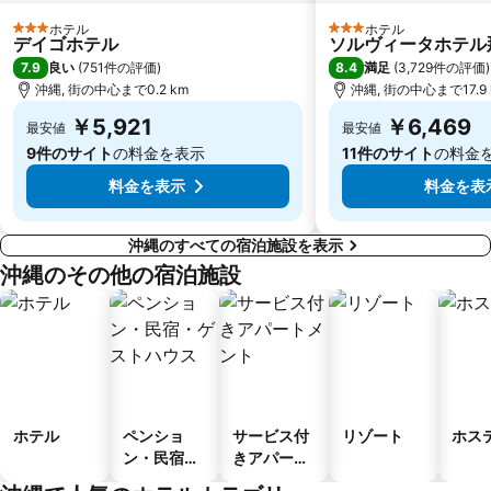
ホテル
ホテル
3 ホテルのランク
3 ホテルのランク
デイゴホテル
ソルヴィータホテル
7.9
8.4
良い
(
751件の評価
)
満足
(
3,729件の評価
)
沖縄, 街の中心まで0.2 km
沖縄, 街の中心まで17.9 
￥5,921
￥6,469
最安値
最安値
9件のサイト
の料金を表示
11件のサイト
の料金
料金を表示
料金を表
沖縄のすべての宿泊施設を表示
沖縄のその他の宿泊施設
ホテル
ペンショ
サービス付
リゾート
ホス
ン・民宿・
きアパート
ゲストハウ
メント