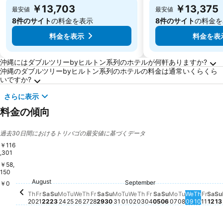
￥13,703
￥13,375
最安値
最安値
8件のサイト
の料金を表示
8件のサイト
の料金を
料金を表示
料金を表
沖縄に関するよくある質問
沖縄にはダブルツリーbyヒルトン系列のホテルが何軒ありますか?
沖縄のダブルツリーbyヒルトン系列のホテルの料金は通常いくらくら
いですか?
さらに表示
料金の傾向
過去30日間におけるトリバゴの最安値に基づくデータ
￥116
,301
￥58,
150
Saturday, August 22
￥72,236
Sunday, August 23
￥64,909
August
Monday, August 24
￥62,851
Wednesday, August 26
￥63,010
Thursday, August 20
￥61,338
Friday, August 21
￥61,522
Saturday, August 29
￥60,914
Tuesday, August 25
￥59,627
Saturday, Septem
￥57,974
September
Thursday, August 27
￥56,780
Friday, August 28
￥56,415
Tuesday, September 01
￥54,616
￥0
Wednesday, September
￥51,622
Friday, September 
￥49,789
Sat
￥4
Sunday, Septe
￥48,542
Tuesday, 
￥48,722
Frid
￥48
S
￥
Thursday, September
￥46,294
Wednesd
￥46,361
Sunday, August 30
￥44,685
Thursd
￥44,6
Monday, Sep
￥43,789
Monday, August 31
￥42,339
Th
Fr
Sa
Su
Mo
Tu
We
Th
Fr
Sa
Su
Mo
Tu
We
Th
Fr
Sa
Su
Mo
Tu
We
Th
Fr
Sa
Su
20
21
22
23
24
25
26
27
28
29
30
31
01
02
03
04
05
06
07
08
09
10
11
12
13