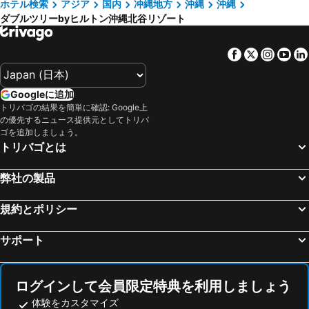
ホテル検索
アジア
国内
冲縄地方
沖縄
沖縄
ダブルツリーbyヒルトン沖縄北谷リゾート
Facebook
Twitter
Insta
Yo
Googleに追加
トリバゴの結果を簡単に確認: Google上
の優先するニュース提供元としてトリバ
ゴを追加しましょう。
トリバゴとは
弊社の製品
規約とポリシー
サポート
ログインして会員限定特典を利用しましょう
体験をカスタマイズ