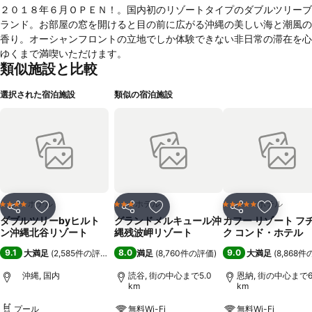
２０１８年６月ＯＰＥＮ！。国内初のリゾートタイプのダブルツリーブ
ランド。お部屋の窓を開けると目の前に広がる沖縄の美しい海と潮風の
香り。オーシャンフロントの立地でしか体験できない非日常の滞在を心
ゆくまで満喫いただけます。
類似施設と比較
選択された宿泊施設
類似の宿泊施設
ホテル
ホテル
ホテル
4 ホテルのランク
3 ホテルのランク
5 ホテルのランク
シェア
お気に入りに追加
シェア
お気に入りに追加
シェア
お気に入
ダブルツリーbyヒルト
グランドメルキュール沖
カフー リゾート フ
ン沖縄北谷リゾート
縄残波岬リゾート
ク コンド・ホテル
9.1
8.0
9.0
大満足
(
2,585件の評価
)
満足
(
8,760件の評価
)
大満足
(
8,868
沖縄, 国内
読谷, 街の中心まで5.0
恩納, 街の中心まで6
km
km
プール
無料Wi-Fi
無料Wi-Fi