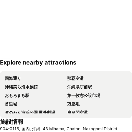
Explore nearby attractions
地図を拡大
国際通り
那覇空港
沖縄美ら海水族館
沖縄県庁前駅
おもろまち駅
第一牧志公設市場
首里城
万座毛
ぎのわん海浜公園 屋外劇場
慶良間空港
施設情報
伊江島空港
古宇利大橋
904-0115, 国内, 沖縄, 43 Mihama, Chatan, Nakagami District
阿波連ビーチ
平和記念公園‐糸満市