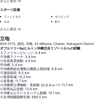
さらに表示
スポーツ設備
フィットネス
ダイビング
ヨガ
釣り
さらに表示
立地
904-0115, 国内, 沖縄, 43 Mihama, Chatan, Nakagami District
ダブルツリーbyヒルトン沖縄北谷リゾートからの距離
アメリカンビレッジ
:
0.4
km
沖縄アリーナ
:
3.4
km
佐喜真美術館
:
4.9
km
沖縄
:
5.4
km
沖縄県総合運動公園陸上競技場
:
6.8
km
浦添前田
:
8.5
km
座喜味城
:
10.2
km
首里城
:
11.7
km
沖縄県立博物館・美術館 (おきみゅー)
:
11.7
km
対馬丸記念館
:
13.6
km
沖縄セルラースタジアム那覇
:
15.1
km
台湾桃園国際空港
:
668.5
km