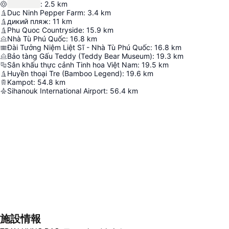
:
2.5
km
Duc Ninh Pepper Farm
:
3.4
km
дикий пляж
:
11
km
Phu Quoc Countryside
:
15.9
km
Nhà Tù Phú Quốc
:
16.8
km
Đài Tưởng Niệm Liệt Sĩ - Nhà Tù Phú Quốc
:
16.8
km
Bảo tàng Gấu Teddy (Teddy Bear Museum)
:
19.3
km
Sân khấu thực cảnh Tinh hoa Việt Nam
:
19.5
km
Huyền thoại Tre (Bamboo Legend)
:
19.6
km
Kampot
:
54.8
km
Sihanouk International Airport
:
56.4
km
施設情報
地図を拡大