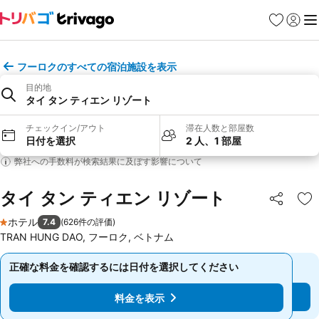
お気に入り
ログイ
メ
フーロクのすべての宿泊施設を表示
目的地
タイ タン ティエン リゾート
チェックイン/アウト
滞在人数と部屋数
日付を選択
2 人、1 部屋
弊社への手数料が検索結果に及ぼす影響について
タイ タン ティエン リゾート
シェア
お
ホテル
7.4
(
626件の評価
)
1 ホテルのランク
TRAN HUNG DAO, フーロク, ベトナム
正確な料金を確認するには日付を選択してください
正確な料金を確認するには日付を選択してください
料金を表示
料金を表示