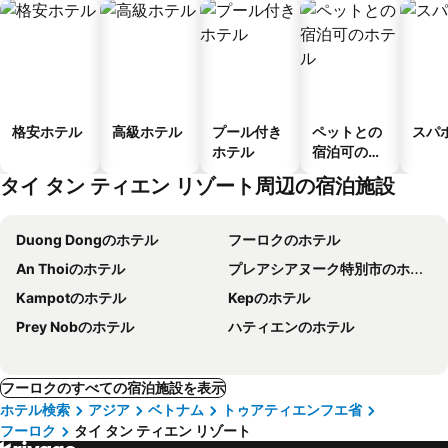
格安ホテル
高級ホテル
プール付き
ペットとの
スパ
ホテル
宿泊可のホ
テル
タイ タン ティエン リゾート周辺の宿泊施設
Duong Dongのホテル
フーロクのホテル
An Thoiのホテル
プレアシアヌーク特別市のホテル
Kampotのホテル
Kepのホテル
Prey Nobのホテル
ハティエンのホテル
フーロクのすべての宿泊施設を表示
ホテル検索
アジア
ベトナム
トゥアティエンフエ省
フーロク
タイ タン ティエン リゾート