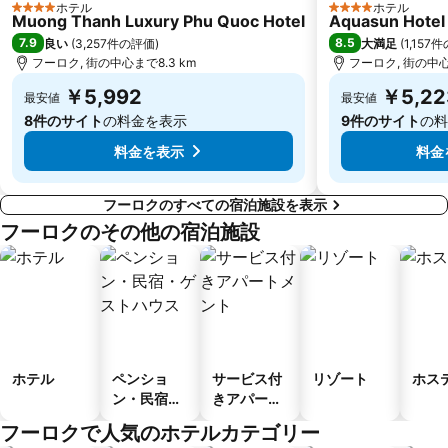
ホテル
ホテル
4 ホテルのランク
4 ホテルのランク
Muong Thanh Luxury Phu Quoc Hotel
Aquasun Hotel
7.9
8.5
良い
(
3,257件の評価
)
大満足
(
1,157
フーロク, 街の中心まで8.3 km
フーロク, 街の中心ま
￥5,992
￥5,22
最安値
最安値
8件のサイト
の料金を表示
9件のサイト
の料
料金を表示
料金
フーロクのすべての宿泊施設を表示
フーロクのその他の宿泊施設
ホテル
ペンショ
サービス付
リゾート
ホス
ン・民宿・
きアパート
ゲストハウ
メント
フーロクで人気のホテルカテゴリー
ス