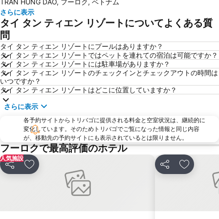
TRAN HUNG DAO, フーロク, ベトナム
さらに表示
タイ タン ティエン リゾートについてよくある質
問
タイ タン ティエン リゾートにプールはありますか？
タイ タン ティエン リゾートではペットを連れての宿泊は可能ですか？
タイ タン ティエン リゾートには駐車場がありますか？
タイ タン ティエン リゾートのチェックインとチェックアウトの時間は
いつですか？
タイ タン ティエン リゾートはどこに位置していますか？
さらに表示
各予約サイトからトリバゴに提供される料金と空室状況は、継続的に
変化しています。そのためトリバゴでご覧になった情報と同じ内容
が、移動先の予約サイトにも表示されているとは限りません。
フーロクで最高評価のホテル
人気施設
シェア
お気に入りに追加
シェア
お気に入