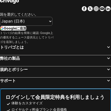
Facebook
Twitter
Insta
Yo
国を選択してください。
Googleに追加
トリバゴの結果を簡単に確認: Google上
の優先するニュース提供元としてトリバ
ゴを追加しましょう。
トリバゴとは
弊社の製品
規約とポリシー
サポート
ログインして会員限定特典を利用しましょう
体験をカスタマイズ
ロイヤルティ料金プランと会員価格