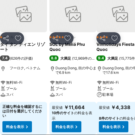
ホテル
ホテル
ホテル
1 ホテルのランク
5 ホテルのランク
4 ホテルのランク
シェア
お気に入りに追加
シェア
お気に入りに追加
シェア
お気に入
タイ タン ティエン リゾ
SOL by Meliá Phu
Vinholidays Fiesta
ート
Quoc
Quoc
7.4
8.8
9.4
(
626件の評価
)
大満足
(
12,969件の評価
)
大満足
(
15,77
フーロク, ベトナム
Duong Dong, 街の中心ま
Duong Dong, 街
で6.9 km
で17.6 km
無料Wi-Fi
無料Wi-Fi
無料Wi-Fi
プール
プール
プール
スパ
スパ
駐車場
正確な料金を確認するに
￥11,664
￥4,338
最安値
最安値
は日付を選択してくださ
10件のサイト
の料金を表
い
示
8件のサイト
の料金を
料金を表示
料金を表示
料金を表示