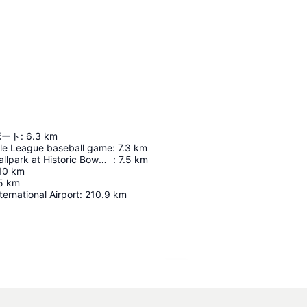
ポート
:
6.3
km
ittle League baseball game
:
7.3
km
Muncy Bank Ballpark at Historic Bowman Field
:
7.5
km
10
km
5
km
ternational Airport
:
210.9
km
地図を拡大