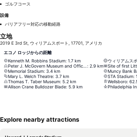
ゴルフコース
設備
バリアフリー対応の移動経路
立地
2019 E 3rd St, ウィリアムスポート, 17701, アメリカ
エコノ ロッジからの距離
Kenneth M. Robbins Stadium
:
1.7
km
ウィリアムス
Peter J. McGovern Museum and Official Store
:
2.9
km
Site of first L
Memorial Stadium
:
3.4
km
Mary L. Welch Theatre
:
3.7
km
STA Stadium
:
Thomas T. Taber Museum
:
5.2
km
Wellsboro
:
62.
Allison Crane Bulldozer Blade
:
5.9
km
Philadelphia In
Explore nearby attractions