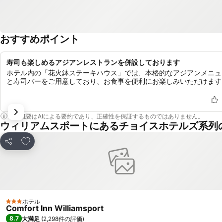
おすすめポイント
寿司も楽しめるアジアンレストランを併設しております
ホテル内の「花火鉢ステーキハウス」では、本格的なアジアンメニュ
と寿司バーをご用意しており、お食事を便利にお楽しみいただけます
この概要はAIによる要約であり、正確性を保証するものではありません。
ウィリアムスポートにあるチョイスホテルズ系列
お気に入りに追加
シェア
ホテル
3 ホテルのランク
Comfort Inn Williamsport
8.7
大満足
(
2,298件の評価
)