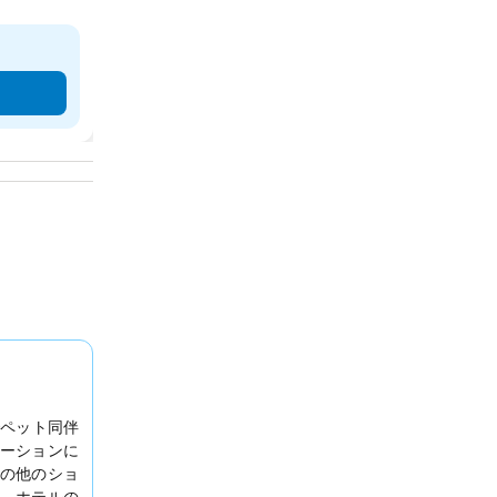
ペット同伴
ーションに
の他のショ
。ホテルの