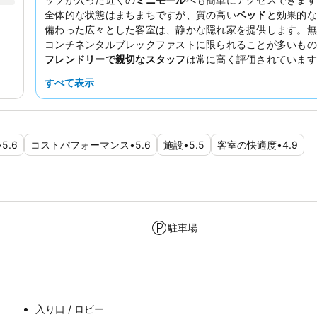
全体的な状態はまちまちですが、質の高い
ベッド
と効果的な
備わった広々とした客室は、静かな隠れ家を提供します。無
コンチネンタルブレックファストに限られることが多いもの
フレンドリーで親切なスタッフ
は常に高く評価されています
伴で旅行する方にとって、このホテルは少額の追加料金でペ
すべて表示
のポリシーを提供しており、実用的な選択肢となるでしょう
•
5.6
コストパフォーマンス
•
5.6
施設
•
5.5
客室の快適度
•
4.9
駐車場
入り口 / ロビー