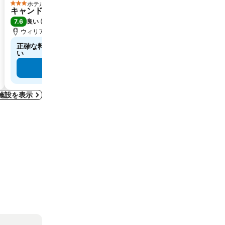
ホテル
ホテル
3 ホテルのランク
2 ホテ
キャンドルウッド スイーツ ウィリアムズポート
Gamble 
7.6
8.2
良い
(
1,660件の評価
)
満足
ウィリアムスポート, 街の中心まで5.6 km
ウィリア
正確な料金を確認するには日付を選択してくださ
正確な
い
してく
料金を表示
施設を表示