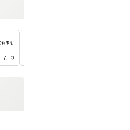
ロビーの暖炉で心地よい夜を
で食事を
ロビーにございます暖炉は、肌寒い季節に温かく居心地の
作り出し、ゆったりとおくつろぎいただけます。