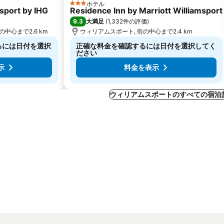
ホテル
3 ホテルのランク
msport by IHG
Residence Inn by Marriott Williamsport
9.3
大満足
(
1,332件の評価
)
中心まで2.6 km
ウィリアムスポート, 街の中心まで2.4 km
るには日付を選択
正確な料金を確認するには日付を選択してく
ださい
示
料金を表示
ウィリアムスポートのすべての宿泊