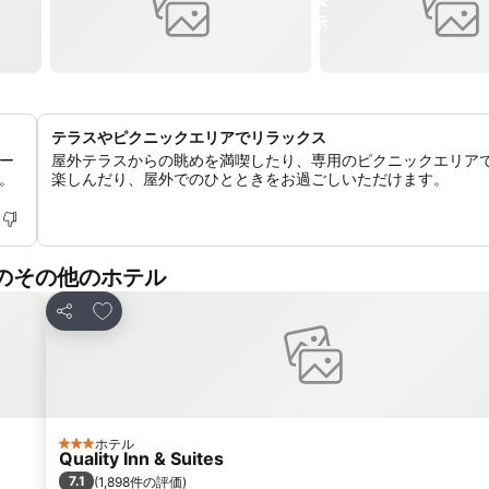
テラスやピクニックエリアでリラックス
ー
屋外テラスからの眺めを満喫したり、専用のピクニックエリア
。
楽しんだり、屋外でのひとときをお過ごしいただけます。
のその他のホテル
お気に入りに追加
シェア
ホテル
3 ホテルのランク
Quality Inn & Suites
7.1
(
1,898件の評価
)