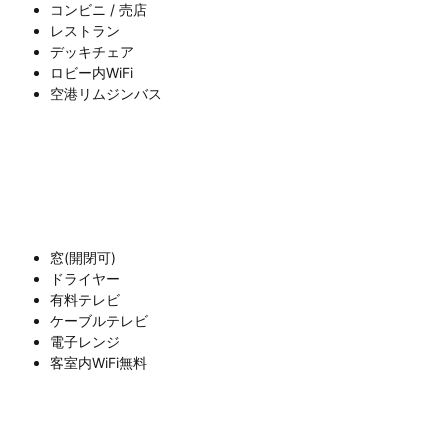
コンビニ / 売店
レストラン
デッキチェア
ロビー内WiFi
空港リムジンバス
窓(開閉可)
ドライヤー
有料テレビ
ケーブルテレビ
電子レンジ
客室内WiFi無料