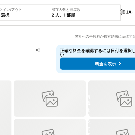
クイン/アウト
滞在人数と部屋数
JA ·
を選択
2 人、1 部屋
弊社への手数料が検索結果に及ぼす
お気に入りに追加
正確な料金を確認するには日付を選択
シェア
い
料金を表示