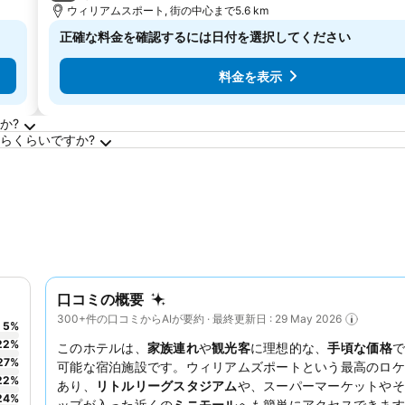
ウィリアムスポート, 街の中心まで5.6 km
正確な料金を確認するには日付を選択してください
料金を表示
か?
らくらいですか?
口コミの概要
300+件の口コミからAIが要約 · 最終更新日 : 29 May 2026
5
%
22
%
このホテルは、
家族連れ
や
観光客
に理想的な、
手頃な価格
で
27
%
可能な宿泊施設です。ウィリアムズポートという最高のロケ
22
%
あり、
リトルリーグスタジアム
や、スーパーマーケットやそ
24
%
ップが入った近くの
ミニモール
へも簡単にアクセスできます