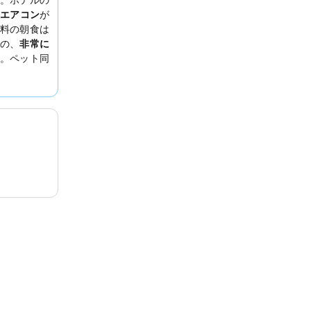
エアコン
が
料の朝食は
の、
非常に
。ペット同
ット同伴可
。