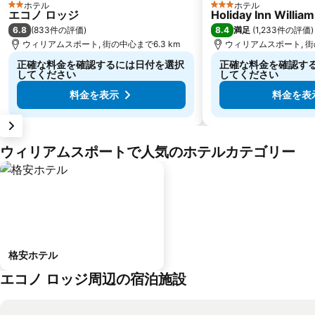
ホテル
ホテル
2 ホテルのランク
3 ホテルのランク
エコノ ロッジ
Holiday Inn Willia
6.8
8.4
(
833件の評価
)
満足
(
1,233件の評価
)
ウィリアムスポート, 街の中心まで6.3 km
ウィリアムスポート, 街の
正確な料金を確認するには日付を選択
正確な料金を確認す
してください
してください
料金を表示
料金を表
ウィリアムスポートで人気のホテルカテゴリー
格安ホテル
エコノ ロッジ周辺の宿泊施設