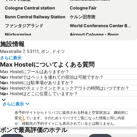
Cologne Central station
Cologne Fair
Bonn Central Railway Station
ケルン旧市街
ファンタジアランド
World Conference Center Bonn
Nürburgring
Airport Cologne - Bonn
施設情報
Schwarzrheindorf Vilich-Rheindorf
Bahnhof Köln Messe - Deutz
Maxstraße 7, 53111, ボン, ドイツ
Star Trek Convention - FedCon
Domschatzkammer Köln
さらに表示
Rheinaue Leisure Park
Beuel
Max Hostelについてよくある質問
Hardthöhe
Sülz
Max Hostelにプールはありますか？
Max Hostelではペットを連れての宿泊は可能ですか？
Flittard
Bonn-Zentrum
Max Hostelには駐車場がありますか？
Endenich
Haribo Werksverkauf
Max Hostelのチェックインとチェックアウトの時間はいつですか？
Max Hostelはどこに位置していますか？
Siebengebirge
Ensen
さらに表示
Imhoff-Schokoladenmuseum
Gürzenich
各予約サイトからトリバゴに提供される料金と空室状況は、継続的に
Holweide
Bergischer Hof
変化しています。そのためトリバゴでご覧になった情報と同じ内容
Heyder
が、移動先の予約サイトにも表示されているとは限りません。
ボンで最高評価のホテル