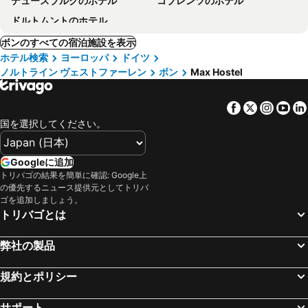
デュースブルクのホテル
コブレンツのホテル
ドルトムントのホテル
ボンのすべての宿泊施設を表示
ホテル検索
ヨーロッパ
ドイツ
ノルトライン ヴェストファーレン
ボン
Max Hostel
Facebook
Twitter
Insta
Yo
国を選択してください。
Googleに追加
トリバゴの結果を簡単に確認: Google上
の優先するニュース提供元としてトリバ
ゴを追加しましょう。
トリバゴとは
弊社の製品
規約とポリシー
サポート