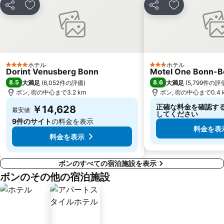
シェア
お気に入りに追加
シェア
お気に入りに
ホテル
ホテル
4 ホテルのランク
3 ホテルのランク
Dorint Venusberg Bonn
Motel One Bonn-B
8.5
8.6
大満足
(
6,052件の評価
)
大満足
(
5,799件の評
ボン, 街の中心まで3.2 km
ボン, 街の中心まで0.4 
正確な料金を確認す
￥14,628
最安値
してください
9件のサイト
の料金を表示
料金を表
料金を表示
ボンのすべての宿泊施設を表示
ボンのその他の宿泊施設