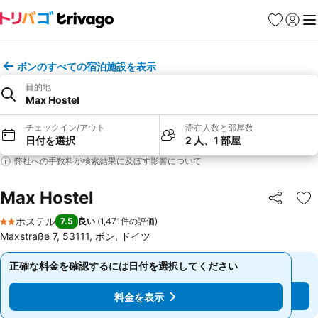
お気に入り
ログイ
メ
ボンのすべての宿泊施設を表示
目的地
Max Hostel
チェックイン/アウト
滞在人数と部屋数
日付を選択
2 人、1 部屋
弊社への手数料が検索結果に及ぼす影響について
Max Hostel
シェア
お
ホステル
7.5
良い
(
1,471件の評価
)
2 ホテルのランク
Maxstraße 7, 53111, ボン, ドイツ
正確な料金を確認するには日付を選択してください
正確な料金を確認するには日付を選択してください
料金を表示
料金を表示