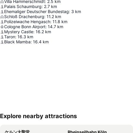
Villa Hammerschmidt
:
2.5
km
Palais Schaumburg
:
2.7
km
Ehemaliger Deutscher Bundestag
:
3
km
Schloß Drachenburg
:
11.2
km
Polizeiwache Hengasch
:
11.8
km
Cologne Bonn Airport
:
14.7
km
Mystery Castle
:
16.2
km
Taron
:
16.3
km
Black Mamba
:
16.4
km
Explore nearby attractions
地図を拡大
ケルン大聖堂
Rheinseilbahn Köln