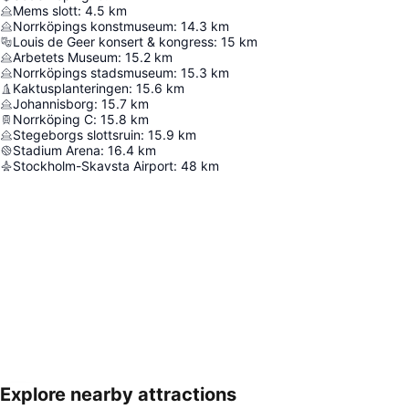
Mems slott
:
4.5
km
Norrköpings konstmuseum
:
14.3
km
Louis de Geer konsert & kongress
:
15
km
Arbetets Museum
:
15.2
km
Norrköpings stadsmuseum
:
15.3
km
Kaktusplanteringen
:
15.6
km
Johannisborg
:
15.7
km
Norrköping C
:
15.8
km
Stegeborgs slottsruin
:
15.9
km
Stadium Arena
:
16.4
km
Stockholm-Skavsta Airport
:
48
km
Explore nearby attractions
地図を拡大