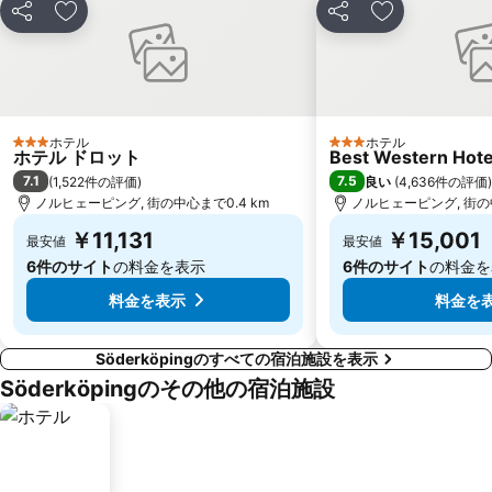
シェア
お気に入りに追加
シェア
お気に入りに
ホテル
ホテル
3 ホテルのランク
3 ホテルのランク
ホテル ドロット
Best Western Hote
7.1
7.5
(
1,522件の評価
)
良い
(
4,636件の評価
)
ノルヒェーピング, 街の中心まで0.4 km
ノルヒェーピング, 街の中
￥11,131
￥15,001
最安値
最安値
6件のサイト
の料金を表示
6件のサイト
の料金を
料金を表示
料金を
Söderköpingのすべての宿泊施設を表示
Söderköpingのその他の宿泊施設