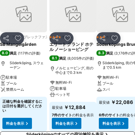
ベッド アンド ブレックファスト
ホテル
ホテル
4 ホテルのランク
3 ホテルのランク
シェア
お気に入りに追加
シェア
お気に入りに追加
シェア
お気に入
SB Mangelgården
エリート グランド ホテ
Söderköpings Bru
ル ノーショーピング
8.0
8.3
満足
(
117件の評価
)
満足
(
3,176件の
8.1
満足
(
8,005件の評価
)
Söderköping, スウェ
Söderköping, 街
ーデン
まで0.5 km
ノルヒェーピング, 街の
中心まで0.3 km
駐車場
無料Wi-Fi
無料Wi-Fi
プール
プール
駐車場
禁煙ルーム
スパ
ペット可
正確な料金を確認するに
￥22,086
最安値
は日付を選択してくださ
￥12,884
最安値
い
7件のサイト
の料金を表示
6件のサイト
の料金を
料金を表示
料金を表示
料金を表示
Söderköpingのすべての宿泊施設を表示