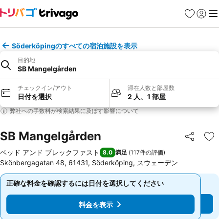
お気に入り
ログイ
メ
Söderköpingのすべての宿泊施設を表示
目的地
SB Mangelgården
チェックイン/アウト
滞在人数と部屋数
日付を選択
2 人、1 部屋
弊社への手数料が検索結果に及ぼす影響について
SB Mangelgården
シェア
お
ベッド アンド ブレックファスト
8.0
満足
(
117件の評価
)
Skönbergagatan 48, 61431, Söderköping, スウェーデン
正確な料金を確認するには日付を選択してください
正確な料金を確認するには日付を選択してください
料金を表示
料金を表示