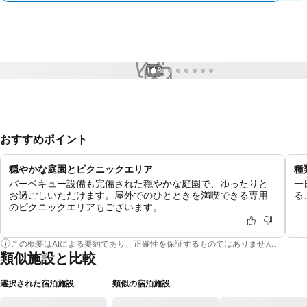
1 / 8
おすすめポイント
穏やかな庭園とピクニックエリア
種
バーベキュー設備も完備された穏やかな庭園で、ゆったりと
一
お過ごしいただけます。屋外でのひとときを満喫できる専用
る
のピクニックエリアもございます。
この概要はAIによる要約であり、正確性を保証するものではありません。
類似施設と比較
選択された宿泊施設
類似の宿泊施設