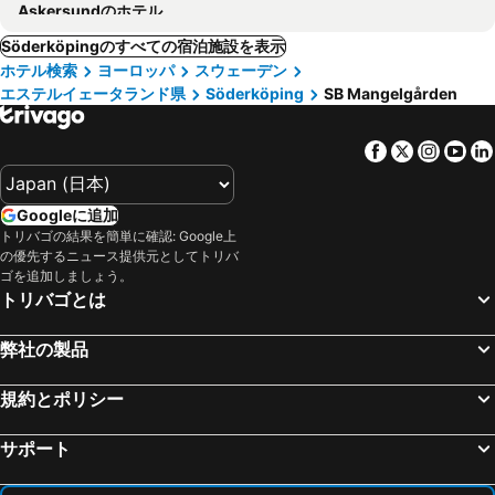
Askersundのホテル
Söderköpingのすべての宿泊施設を表示
ホテル検索
ヨーロッパ
スウェーデン
エステルイェータランド県
Söderköping
SB Mangelgården
Facebook
Twitter
Insta
Yo
Googleに追加
トリバゴの結果を簡単に確認: Google上
の優先するニュース提供元としてトリバ
ゴを追加しましょう。
トリバゴとは
弊社の製品
規約とポリシー
サポート