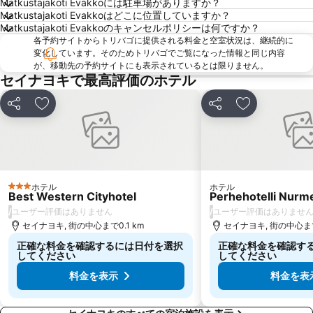
Matkustajakoti Evakkoには駐車場がありますか？
Matkustajakoti Evakkoはどこに位置していますか？
Matkustajakoti Evakkoのキャンセルポリシーは何ですか？
各予約サイトからトリバゴに提供される料金と空室状況は、継続的に
変化しています。そのためトリバゴでご覧になった情報と同じ内容
が、移動先の予約サイトにも表示されているとは限りません。
セイナヨキで最高評価のホテル
シェア
お気に入りに追加
シェア
お気に入りに
ホテル
ホテル
3 ホテルのランク
Best Western Cityhotel
Perhehotelli Nurm
/
/
ユーザー評価はありません
ユーザー評価はありませ
セイナヨキ, 街の中心まで0.1 km
セイナヨキ, 街の中心まで
正確な料金を確認するには日付を選択
正確な料金を確認す
してください
してください
料金を表示
料金を表