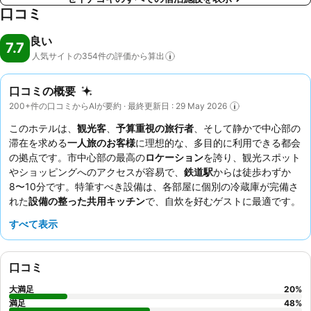
口コミ
良い
7.7
人気サイトの354件の評価から算出
口コミの概要
200+件の口コミからAIが要約 · 最終更新日 : 29 May 2026
このホテルは、
観光客
、
予算重視の旅行者
、そして静かで中心部の
滞在を求める
一人旅のお客様
に理想的な、多目的に利用できる都会
の拠点です。市中心部の最高の
ロケーション
を誇り、観光スポット
やショッピングへのアクセスが容易で、
鉄道駅
からは徒歩わずか
8〜10分です。特筆すべき設備は、各部屋に個別の冷蔵庫が完備さ
れた
設備の整った共用キッチン
で、自炊を好むゲストに最適です。
ゲストは
親切でフレンドリーなスタッフ
と全体的に歓迎的な雰囲気
すべて表示
を常に高く評価しています。より静かな滞在を希望する場合は、庭
に面した部屋または高層階の部屋をリクエストすることをお勧めし
ます。
口コミ
大満足
20
%
満足
48
%