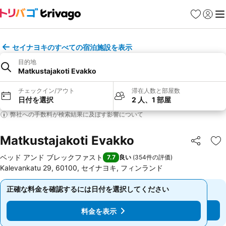
お気に入り
ログイ
メ
セイナヨキのすべての宿泊施設を表示
目的地
Matkustajakoti Evakko
チェックイン/アウト
滞在人数と部屋数
日付を選択
2 人、1 部屋
弊社への手数料が検索結果に及ぼす影響について
Matkustajakoti Evakko
シェア
お
ベッド アンド ブレックファスト
7.7
良い
(
354件の評価
)
Kalevankatu 29, 60100, セイナヨキ, フィンランド
正確な料金を確認するには日付を選択してください
正確な料金を確認するには日付を選択してください
料金を表示
料金を表示