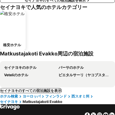
セイナヨキのすべての宿泊施設を表示
セイナヨキで人気のホテルカテゴリー
格安ホテル
Matkustajakoti Evakko周辺の宿泊施設
セイナヨキのホテル
バーサのホテル
Veteliのホテル
ピエタルサーリ（ヤコブスタード）のホテル
セイナヨキのすべての宿泊施設を表示
ホテル検索
ヨーロッパ
フィンランド
西スオミ州
セイナヨキ
Matkustajakoti Evakko
Facebook
Twitter
Insta
Yo