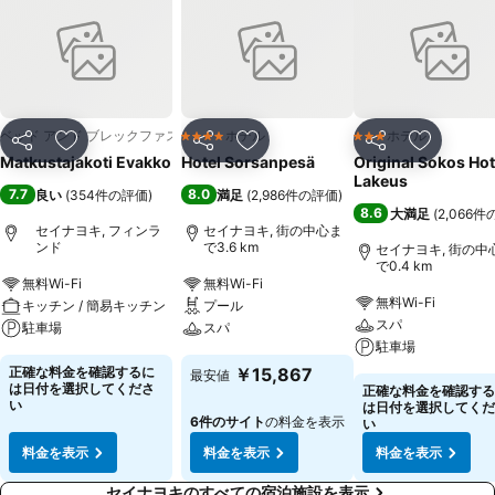
ベッド アンド ブレックファスト
ホテル
ホテル
4 ホテルのランク
3 ホテルのランク
シェア
お気に入りに追加
シェア
お気に入りに追加
シェア
お気に入
Matkustajakoti Evakko
Hotel Sorsanpesä
Original Sokos Hot
Lakeus
7.7
8.0
良い
(
354件の評価
)
満足
(
2,986件の評価
)
8.6
大満足
(
2,066
セイナヨキ, フィンラ
セイナヨキ, 街の中心ま
ンド
で3.6 km
セイナヨキ, 街の中
で0.4 km
無料Wi-Fi
無料Wi-Fi
無料Wi-Fi
キッチン / 簡易キッチン
プール
スパ
駐車場
スパ
駐車場
正確な料金を確認するに
￥15,867
最安値
は日付を選択してくださ
正確な料金を確認する
い
は日付を選択してくだ
6件のサイト
の料金を表示
い
料金を表示
料金を表示
料金を表示
セイナヨキのすべての宿泊施設を表示