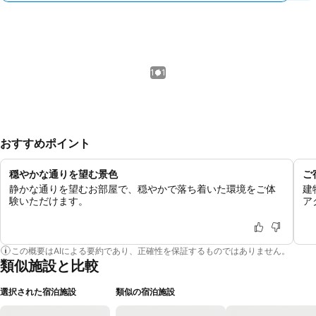
1 / 1
おすすめポイント
穏やかな通りを望む景色
ご
静かな通りを望むお部屋で、穏やかで落ち着いた環境をご体
建
験いただけます。
ア
この概要はAIによる要約であり、正確性を保証するものではありません。
類似施設と比較
選択された宿泊施設
類似の宿泊施設