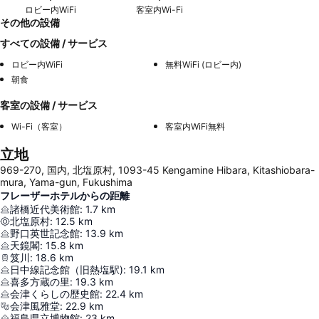
ロビー内WiFi
客室内Wi-Fi
その他の設備
すべての設備 / サービス
ロビー内WiFi
無料WiFi (ロビー内)
朝食
客室の設備 / サービス
Wi-Fi（客室）
客室内WiFi無料
立地
969-270, 国内, 北塩原村, 1093-45 Kengamine Hibara, Kitashiobara-
mura, Yama-gun, Fukushima
フレーザーホテルからの距離
諸橋近代美術館
:
1.7
km
北塩原村
:
12.5
km
野口英世記念館
:
13.9
km
天鏡閣
:
15.8
km
笈川
:
18.6
km
日中線記念館（旧熱塩駅)
:
19.1
km
喜多方蔵の里
:
19.3
km
会津くらしの歴史館
:
22.4
km
会津風雅堂
:
22.9
km
福島県立博物館
:
23
km