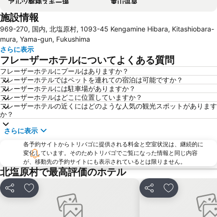
アルツ磐梯スキー場
東山温泉
施設情報
ビッグパレットふくしま
土湯温泉
969-270, 国内, 北塩原村, 1093-45 Kengamine Hibara, Kitashiobara-
芦ノ牧温泉
アピオスペース
mura, Yama-gun, Fukushima
高湯温泉
飯坂温泉
さらに表示
フレーザーホテルについてよくある質問
ウィル福島コンベンションホール
野地温泉
フレーザーホテルにプールはありますか？
栗子国際スキー場
フレーザーホテルではペットを連れての宿泊は可能ですか？
フレーザーホテルには駐車場がありますか？
フレーザーホテルはどこに位置していますか？
フレーザーホテルの近くにはどのような人気の観光スポットがあります
か？
さらに表示
各予約サイトからトリバゴに提供される料金と空室状況は、継続的に
変化しています。そのためトリバゴでご覧になった情報と同じ内容
が、移動先の予約サイトにも表示されているとは限りません。
北塩原村で最高評価のホテル
シェア
お気に入りに追加
シェア
お気に入りに