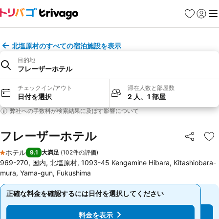
お気に入り
ログイ
メ
北塩原村のすべての宿泊施設を表示
目的地
フレーザーホテル
チェックイン/アウト
滞在人数と部屋数
日付を選択
2 人、1 部屋
弊社への手数料が検索結果に及ぼす影響について
フレーザーホテル
シェア
お
ホテル
9.1
大満足
(
102件の評価
)
1 ホテルのランク
969-270, 国内, 北塩原村, 1093-45 Kengamine Hibara, Kitashiobara-
mura, Yama-gun, Fukushima
正確な料金を確認するには日付を選択してください
正確な料金を確認するには日付を選択してください
料金を表示
料金を表示