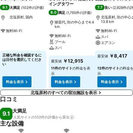
イングタワー
9.1
7.7
大満足
(
102件の評価
)
良い
(
2,928件の
8.0
満足
(
1,765件の評価
)
北塩原村, 国内
北塩原村, 街の中心
13.8 km
猪苗代, 街の中心まで4.4
km
無料Wi-Fi
無料Wi-Fi
無料Wi-Fi
スパ
料金を表示
プール
エアコン
スパ
料金を表示
正確な料金を確認するに
￥8,417
最安値
料金を表示
は日付を選択してくださ
￥12,915
最安値
い
11件のサイト
の料金を表
12件のサイト
の料金
示
示
料金を表示
料金を表示
料金を表示
北塩原村のすべての宿泊施設を表示
口コミ
大満足
9.1
人気サイトの102件の評価から算出
主な設備