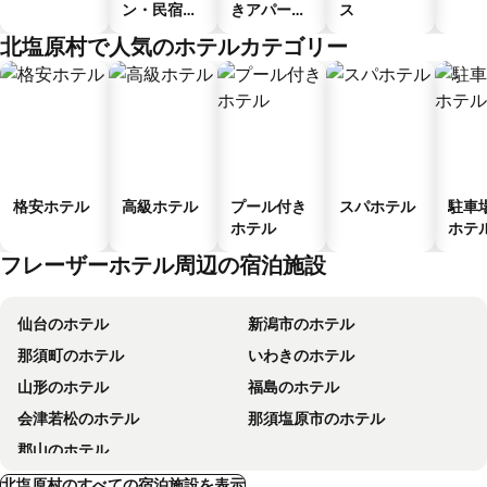
ン・民宿・
きアパート
ス
ゲストハウ
メント
北塩原村で人気のホテルカテゴリー
ス
格安ホテル
高級ホテル
プール付き
スパホテル
駐車
ホテル
ホテ
フレーザーホテル周辺の宿泊施設
仙台のホテル
新潟市のホテル
那須町のホテル
いわきのホテル
山形のホテル
福島のホテル
会津若松のホテル
那須塩原市のホテル
郡山のホテル
北塩原村のすべての宿泊施設を表示