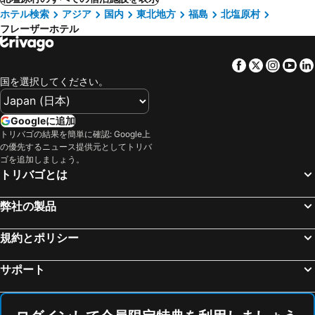
ホテル検索
アジア
国内
東北地方
福島
北塩原村
フレーザーホテル
Facebook
Twitter
Insta
Yo
国を選択してください。
Googleに追加
トリバゴの結果を簡単に確認: Google上
の優先するニュース提供元としてトリバ
ゴを追加しましょう。
トリバゴとは
弊社の製品
規約とポリシー
サポート