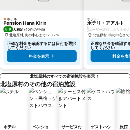
ホテル
ホテル
1 ホテルのランク
Pension Hana Kirin
ホテリ・アアルト
8.9
/
大満足
(
40件の評価
)
ユーザー評価はありませ
北塩原村, 街の中心まで12.3 km
北塩原村, 街の中心まで14
正確な料金を確認するには日付を選択
正確な料金を確認す
してください
してください
料金を表示
料金を表
北塩原村のすべての宿泊施設を表示
北塩原村のその他の宿泊施設
ホテル
ペンショ
サービス付
ゲストハウ
旅館