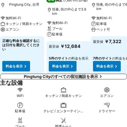
満足
(
7,887件の評価
)
Pingtung City, 台湾
恒春, 街の中心まで6
km
恒春, 街の中心まで3.6
km
無料Wi-Fi
無料Wi-Fi
無料Wi-Fi
キッチン / 簡易キッチン
駐車場
プール
エアコン
ペット可
駐車場
正確な料金を確認するに
￥7,322
最安値
は日付を選択してくださ
￥12,684
最安値
い
5件のサイト
の料金を表示
7件のサイト
の料金を
料金を表示
料金を表示
料金を表示
Pingtung Cityのすべての宿泊施設を表示
主な設備
WiFi
キッチン / 簡易キッチン
エアコン
駐車場
テレビ / エンターテインメント
ドライヤー
プール
禁煙ルーム