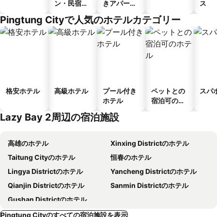
ン・民宿・
きアパート
ス
ゲストハウ
メント
Pingtung Cityで人気のホテルカテゴリー
ス
格安ホテル
高級ホテル
プール付き
ペットとの
スパ
ホテル
宿泊可のホ
テル
Lazy Bay 2周辺の宿泊施設
高雄のホテル
Xinxing Districtのホテル
Taitung Cityのホテル
恒春のホテル
Lingya Districtのホテル
Yancheng Districtのホテル
Qianjin Districtのホテル
Sanmin Districtのホテル
Gushan Districtのホテル
Pingtung Cityのすべての宿泊施設を表示