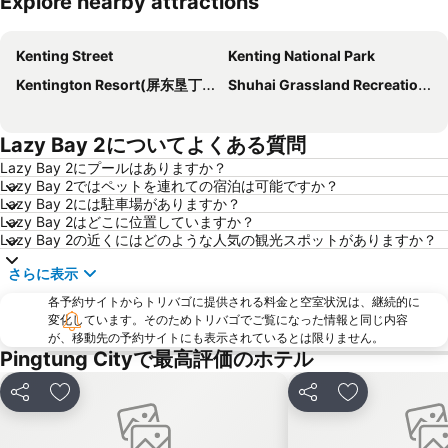
Explore nearby attractions
地図を拡大
Kenting Street
Kenting National Park
Kentington Resort(屏东垦丁小垦丁渡假村)
Shuhai Grassland Recreation Area
Lazy Bay 2についてよくある質問
Lazy Bay 2にプールはありますか？
Lazy Bay 2ではペットを連れての宿泊は可能ですか？
Lazy Bay 2には駐車場がありますか？
Lazy Bay 2はどこに位置していますか？
Lazy Bay 2の近くにはどのような人気の観光スポットがありますか？
さらに表示
各予約サイトからトリバゴに提供される料金と空室状況は、継続的に
変化しています。そのためトリバゴでご覧になった情報と同じ内容
が、移動先の予約サイトにも表示されているとは限りません。
Pingtung Cityで最高評価のホテル
シェア
お気に入りに追加
シェア
お気に入りに