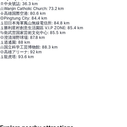
中央號誌
:
36.3
km
Wanjin Catholic Church
:
73.2
km
高雄国際空港
:
80.6
km
Pingtung City
:
84.4
km
旧日本海軍鳳山無線電信所
:
84.8
km
勝利星村創意生活園區 V.I.P ZONE
:
85.4
km
衛武営国家芸術文化中心
:
85.5
km
澄清湖野球場
:
87.8
km
逍遙園
:
88
km
国立科学工芸博物館
:
88.3
km
高雄アリーナ
:
92
km
龍虎塔
:
93.6
km