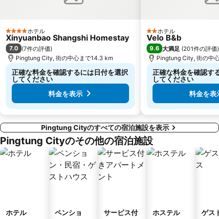
ホテル
ホテル
4 ホテルのランク
2 ホテルのランク
Xinyuanbao Shangshi Homestay
Velo B&b
7.0
9.6
(
7件の評価
)
大満足
(
201件の評価
)
Pingtung City, 街の中心まで14.3 km
Pingtung City, 街の中
正確な料金を確認するには日付を選択
正確な料金を確認す
してください
してください
料金を表示
料金を表
Pingtung Cityのすべての宿泊施設を表示
Pingtung Cityのその他の宿泊施設
ホテル
ペンショ
サービス付
ホステル
ゲス