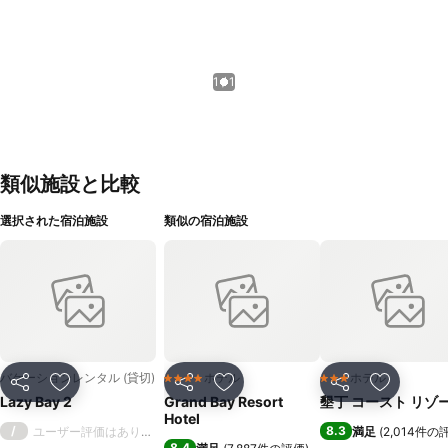
1 / 1
類似施設と比較
選択された宿泊施設
類似の宿泊施設
バケーションレンタル (貸切)
ホテル
ホテル
4 ホテルのランク
3 ホテルのランク
シェア
お気に入りに追加
シェア
お気に入りに追加
シェア
お気に入
Lazy Bay 2
Grand Bay Resort
墾丁 コースト リゾ
Hotel
/
8.3
ユーザー評価はありません
満足
(
2,014件の
8.4