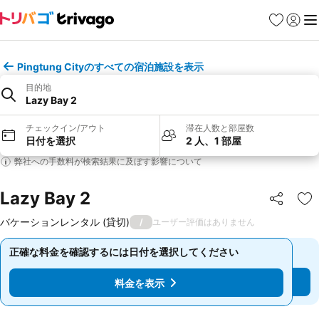
お気に入り
ログイ
メ
Pingtung Cityのすべての宿泊施設を表示
目的地
Lazy Bay 2
チェックイン/アウト
滞在人数と部屋数
日付を選択
2 人、1 部屋
弊社への手数料が検索結果に及ぼす影響について
Lazy Bay 2
シェア
お
バケーションレンタル (貸切)
/
ユーザー評価はありません
正確な料金を確認するには日付を選択してください
正確な料金を確認するには日付を選択してください
料金を表示
料金を表示