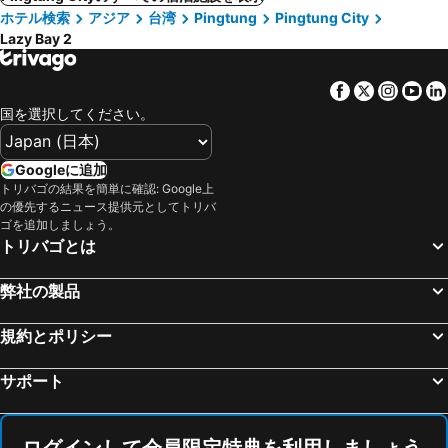
ホテル検索
アジア
台湾
Pingtung
Pingtung City
Lazy Bay 2
Facebook
Twitter
Insta
Yo
国を選択してください。
Googleに追加
トリバゴの結果を簡単に確認: Google上
の優先するニュース提供元としてトリバ
ゴを追加しましょう。
トリバゴとは
弊社の製品
規約とポリシー
サポート
ログインして会員限定特典を利用しましょう